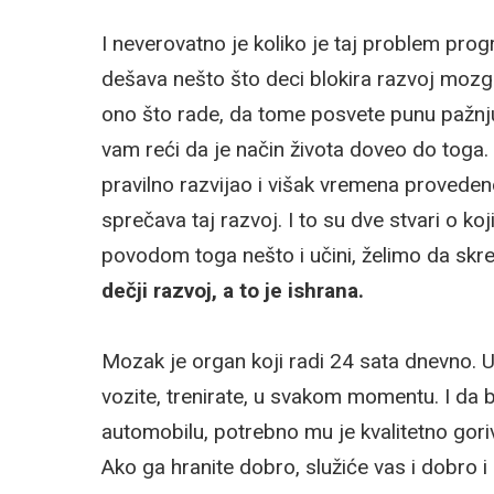
I neverovatno je koliko je taj problem prog
dešava nešto što deci blokira razvoj mozg
ono što rade, da tome posvete punu pažnju
vam reći da je način života doveo do tog
pravilno razvijao i višak vremena provede
sprečava taj razvoj. I to su dve stvari o k
povodom toga nešto i učini, želimo da sk
dečji razvoj, a to je ishrana.
Mozak je organ koji radi 24 sata dnevno. U
vozite, trenirate, u svakom momentu. I da b
automobilu, potrebno mu je kvalitetno goriv
Ako ga hranite dobro, služiće vas i dobro i