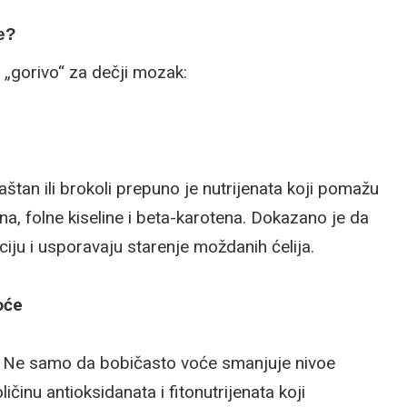
e?
„gorivo“ za dečji mozak:
štan ili brokoli prepuno je nutrijenata koji pomažu
na, folne kiseline i beta-karotena. Dokazano je da
iju i usporavaju starenje moždanih ćelija.
oće
a. Ne samo da bobičasto voće smanjuje nivoe
ičinu antioksidanata i fitonutrijenata koji