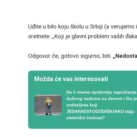
Uđite u bilo koju školu u Srbiji (a verujemo 
sretnete: „Koji je glavni problem vaših đak
Odgovor će, gotovo sigurno, biti:
„Nedosta
Možda će vas interesovati
Da li imamo epidemiju zapuštanja
dužnog nadzora na decom i šta je
roditeljima koji
JEDANAESTOGODIŠNJAKU daju
električni trotinet?