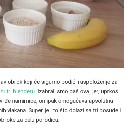
av obrok koji će sigurno podići raspoloženje za
nutri blenderu
. Izabrali smo baš ovaj jer, uprkos
najtvrđe namirnice, on ipak omogućava apsolutnu
nih vlakana. Super je i to što dolazi sa tri posude i
obroke za celu porodicu.