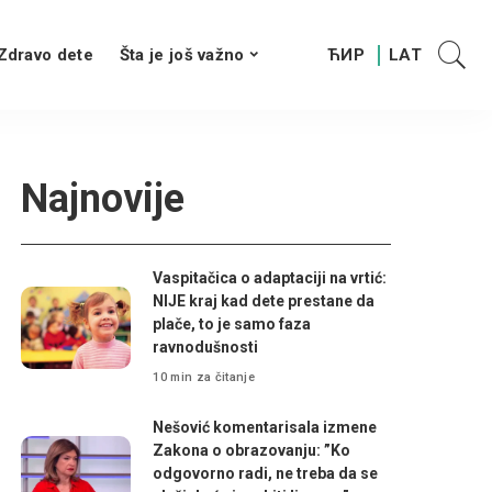
Zdravo dete
Šta je još važno
Najnovije
Vaspitačica o adaptaciji na vrtić:
NIJE kraj kad dete prestane da
plače, to je samo faza
ravnodušnosti
10 min za čitanje
Nešović komentarisala izmene
Zakona o obrazovanju: ”Ko
odgovorno radi, ne treba da se