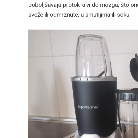
poboljšavaju protok krvi do mozga, što ond
sveže ili odmrznute, u smutijima ili soku.