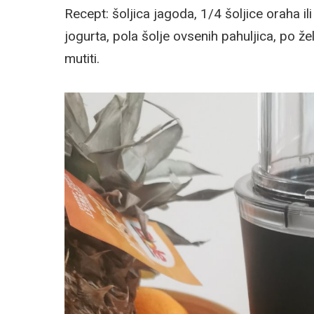
Recept: šoljica jagoda, 1/4 šoljice oraha 
jogurta, pola šolje ovsenih pahuljica, po žel
mutiti.