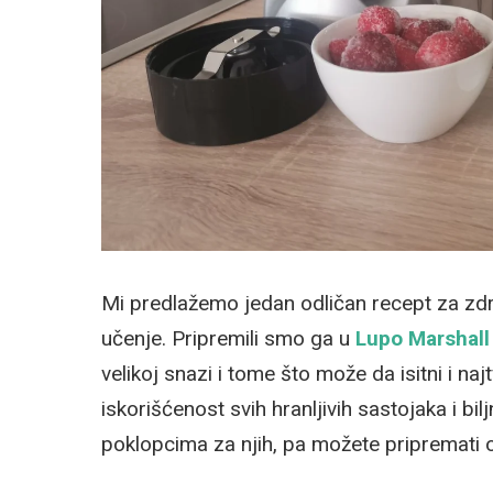
Mi predlažemo jedan odličan recept za zdr
učenje. Pripremili smo ga u
Lupo Marshall
velikoj snazi i tome što može da isitni i 
iskorišćenost svih hranljivih sastojaka i bilj
poklopcima za njih, pa možete pripremati 