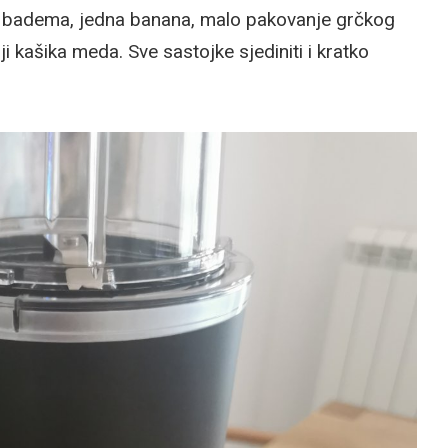
ili badema, jedna banana, malo pakovanje grčkog
ji kašika meda. Sve sastojke sjediniti i kratko