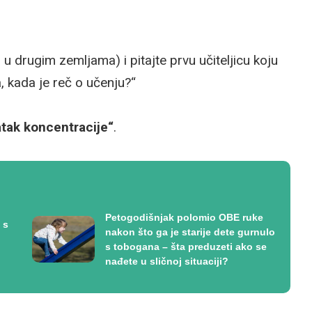
i u drugim zemljama) i pitajte prvu učiteljicu koju
a, kada je reč o učenju?“
tak koncentracije“
.
Petogodišnjak polomio OBE ruke
 s
nakon što ga je starije dete gurnulo
s tobogana – šta preduzeti ako se
nađete u sličnoj situaciji?