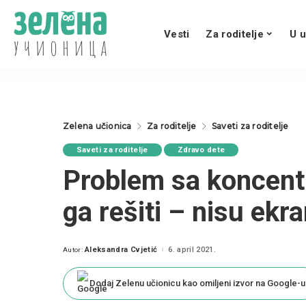
Vesti
Za roditelje
U u
Zelena učionica
Za roditelje
Saveti za roditelje
Saveti za roditelje
Zdravo dete
Problem sa koncent
ga rešiti – nisu ekra
Aleksandra Cvjetić
6. april 2021.
Autor:
Posted
by
Dodaj Zelenu učionicu kao omiljeni izvor na Google-u