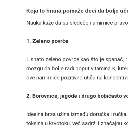
Koja to hrana pomaže deci da bolje uč
Nauka kaže da su sledeće namirnice pravo 
1. Zeleno povrće
Lisnato zeleno povrće kao što je spanać, ra
mozgu da bolje radi poput vitamina K, lutei
ove namirnice pozitivno utiču na koncentrac
2. Borovnice, jagode i drugo bobičasto v
Idealna brza užina između doručka i ručk
toksina u krvotoku, već sadrži i značajnu kol