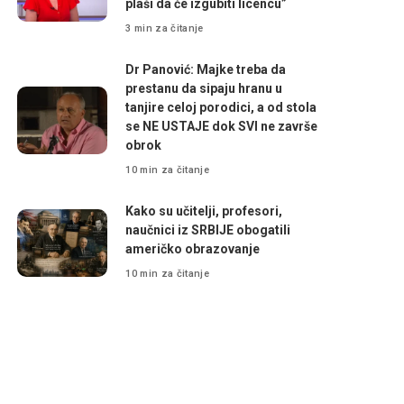
plaši da će izgubiti licencu”
3 min za čitanje
Dr Panović: Majke treba da
prestanu da sipaju hranu u
tanjire celoj porodici, a od stola
se NE USTAJE dok SVI ne završe
obrok
10 min za čitanje
Kako su učitelji, profesori,
naučnici iz SRBIJE obogatili
američko obrazovanje
10 min za čitanje