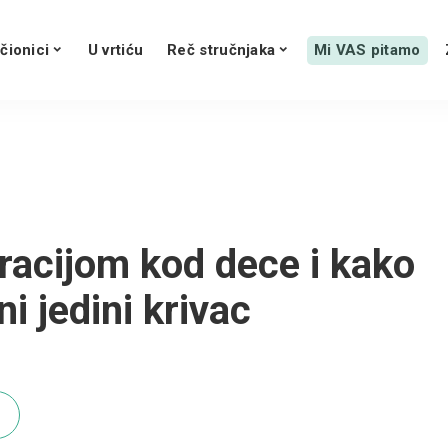
čionici
U vrtiću
Reč stručnjaka
Mi VAS pitamo
racijom kod dece i kako
ni jedini krivac