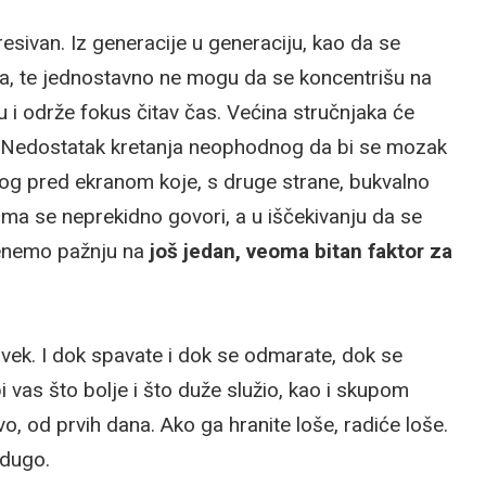
resivan. Iz generacije u generaciju, kao da se
a, te jednostavno ne mogu da se koncentrišu na
 i održe fokus čitav čas. Većina stručnjaka će
a. Nedostatak kretanja neophodnog da bi se mozak
nog pred ekranom koje, s druge strane, bukvalno
ojima se neprekidno govori, a u iščekivanju da se
renemo pažnju na
još jedan, veoma bitan faktor za
vek. I dok spavate i dok se odmarate, dok se
i vas što bolje i što duže služio, kao i skupom
o, od prvih dana. Ako ga hranite loše, radiće loše.
 dugo.