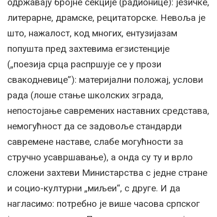
одржавају бројне секције (радионице): језичке,
литерарне, драмске, рецитаторске. Невоља је
што, нажалост, код многих, ентузијазам
попушта пред захтевима егзистенције
(„поезија срца распршује се у прози
свакодневице”): материјални положај, услови
рада (лоше стање школских зграда,
непостојање савремених наставних средстава,
немогућност да се задовоље стандарди
савремене наставе, слабе могућности за
стручно усавршавање), а онда су ту и врло
сложени захтеви Министарства с једне стране
и социо-културни „миљеи“, с друге. И да
нагласимо: потребно је више часова српског