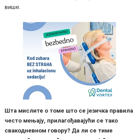
више.
Шта мислите о томе што се језичка правила
често мењају, прилагођавајући се тако
свакодневном говору? Да ли се тиме