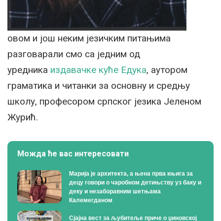
овом и још неким језичким питањима
разговарали смо са једним од
уредника
издавачке куће Едука
, аутором
граматика и читанки за основну и средњу
школу, професором српског језика
Јеленом
Журић.
Можда ће вас интересовати
Марија је архитекта, а њена прва књига за
децу говори о чаробном детињству уз баку и
деку и незаборавним шетњама
Калемегданом
Сјајна вест за љубитеље приче о џиновској