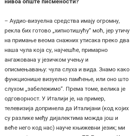
нивоа опште писмености?
– Аудио-визуелна средства имају огромну,
рекла бих готово „хипнотишућу” моћ, јер утичу
на примање веома снажних утисака преко два
наша чула која су, најчешће, примарно
ангажована у језичком учењу и
описмењавању: чула слуха и вида. Знамо како
функционише визуелно памћење, или оно што
слухом „забележимо”. Према томе, велика је
одговорност. У Италији је, на пример,
телевизија допринела да Италијани (код којих
су разлике међу дијалектима можда још и
веће него код нас) науче књижевни језик; ми