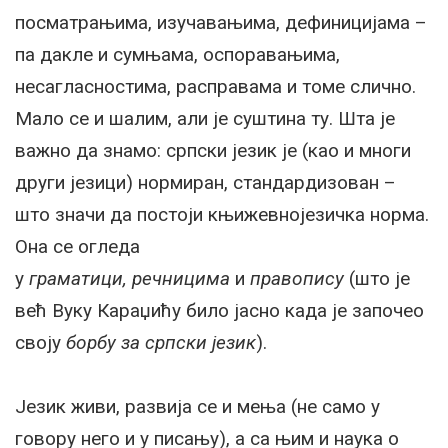
посматрањима, изучавањима, дефиницијама –
па дакле и сумњама, оспоравањима,
несагласностима, расправама и томе слично.
Мало се и шалим, али је суштина ту. Шта је
важно да знамо: српски језик је (као и многи
други језици) нормиран, стандардизован –
што значи да постоји књижевнојезичка норма.
Она се огледа
у
граматици,
речницима
и
правопису
(што је
већ Вуку Караџићу било јасно када је започео
своју
борбу за српски језик
).
Језик живи, развија се и мења (не само у
говору него и у писању), а са њим и наука о