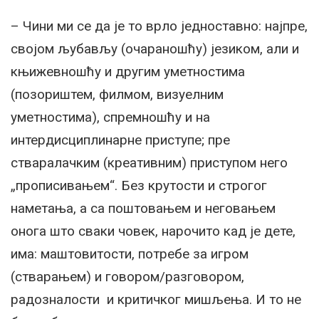
– Чини ми се да је то врло једноставно: најпре,
својом љубављу (очараношћу) језиком, али и
књижевношћу и другим уметностима
(позориштем, филмом, визуелним
уметностима), спремношћу и на
интердисциплинарне приступе; пре
стваралачким (креативним) приступом него
„прописивањем“. Без крутости и строгог
наметања, а са поштовањем и неговањем
онога што сваки човек, нарочито кад је дете,
има: маштовитости, потребе за игром
(стварањем) и говором/разговором,
радозналости и критичког мишљења. И то не