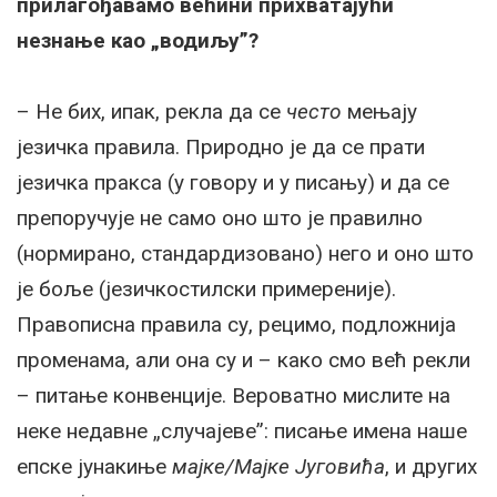
прилагођавамо већини прихватајући
незнање као „водиљу”?
– Не бих, ипак, рекла да се
често
мењају
језичка правила. Природно је да се прати
језичка пракса (у говору и у писању) и да се
препоручује не само оно што је правилно
(нормирано, стандардизовано) него и оно што
је боље (језичкостилски примереније).
Правописна правила су, рецимо, подложнија
променама, али она су и – како смо већ рекли
– питање конвенције. Вероватно мислите на
неке недавне „случајеве”: писање имена наше
епске јунакиње
мајке/Мајке Југовића
, и других