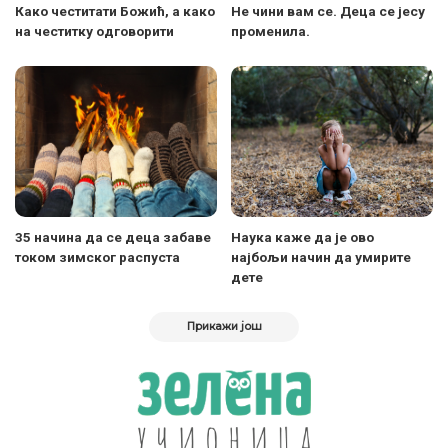
Како честитати Божић, а како
Не чини вам се. Деца се јесу
на честитку одговорити
променила.
35 начина да се деца забаве
Наука каже да је ово
током зимског распуста
најбољи начин да умирите
дете
Прикажи још