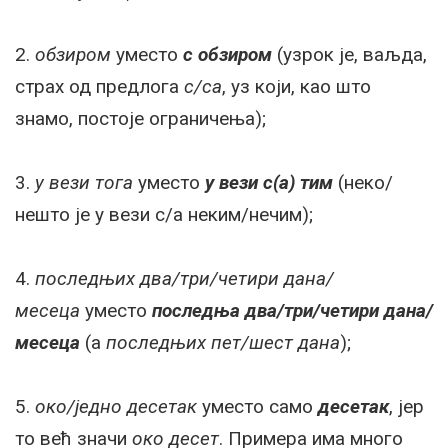
2.
обзиром
уместо
с обзиром
(узрок је, ваљда,
страх од предлога
с/са
, уз који, као што
знамо, постоје ограничења);
3.
у вези тога
уместо
у вези с(а) тим
(неко/
нешто је у вези с/а неким/нечим);
4.
последњих два/три/четири дана/
месеца
уместо
последња два/три/четири дана/
месеца
(а
последњих пет/шест дана
);
5.
око/једно десетак
уместо само
десетак
, јер
то већ значи
око десет
. Примера има много