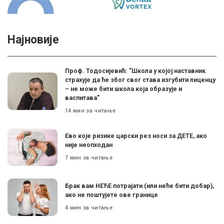
Најновије
Проф. Тодосијевић: ”Школа у којој наставник
страхује да ће због свог става изгубити лиценцу
– не може бити школа која образује и
васпитава”
14 мин за читање
Ево које ризике царски рез носи за ДЕТЕ, ако
није неопходан
7 мин за читање
Брак вам НЕЋЕ потрајати (или неће бити добар),
ако не поштујете ове границе
4 мин за читање