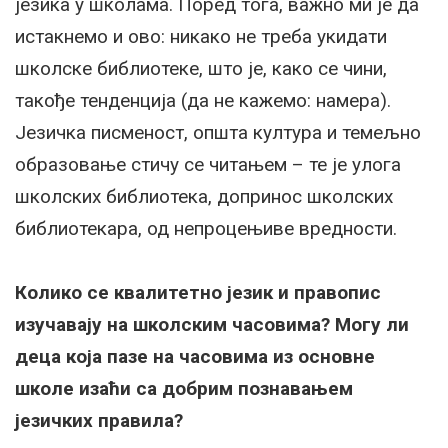
језика у школама. Поред тога, важно ми је да
истакнемо и ово: никако не треба укидати
школске библиотеке, што је, како се чини,
такође тенденција (да не кажемо: намера).
Језичка писменост, општа култура и темељно
образовање стичу се читањем – те је улога
школских библиотека, допринос школских
библиотекара, од непроцењиве вредности.
Колико се квалитетно језик и правопис
изучавају на школским часовима? Могу ли
деца која пазе на часовима из основне
школе изаћи са добрим познавањем
језичких правила?