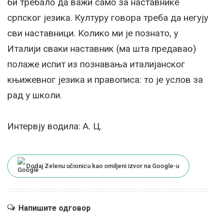
би требало да важи само за наставнике
српског језика. Културу говора треба да негују
сви наставници. Колико ми је познато, у
Италији сваки наставник (ма шта предавао)
полаже испит из познавања италијанског
књижевног језика и правописа: то је услов за
рад у школи.
Интервју водила: А. Ц.
Dodaj Zelenu učionicu kao omiljeni izvor na Google-u
Напишите одговор