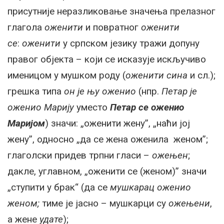
присутније неразликовање значења прелазног
глагола
оженити
и повратног
оженити
се
:
оженити
у српском језику тражи допуну
правог објекта – који се исказује искључиво
именицом у мушком роду (
оженити сина
и сл.);
грешка типа
он је њу оженио
(нпр.
Петар је
оженио Марију
уместо
Петар се оженио
Маријом
) значи: „оженити жену”, „наћи јој
жену”, односно „да се жена оженила женом”;
глаголски придев трпни гласи –
ожењен
;
дакле, углавном, „оженити се (женом)” значи
„ступити у брак“ (да се
мушкарац оженио
женом;
тиме је јасно – мушкарци су
ожењени
,
а жене
удате
);