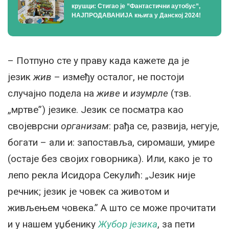
крушци: Стигао је ”Фантастични аутобус”,
НАЈПРОДАВАНИЈА књига у Данској 2024!
– Потпуно сте у праву када кажете да је
језик
жив
– између осталог, не постоји
случајно подела на
живе
и
изумрле
(тзв.
„мртве”) језике. Језик се посматра као
својеврсни
организам
: рађа се, развија, негује,
богати – али и: запоставља, сиромаши, умире
(остаје без својих говорника). Или, како је то
лепо рекла Исидора Секулић: „Језик није
речник; језик је човек са животом и
живљењем човека.” A што се може прочитати
и у нашем уџбенику
Жубор језика
, за пети