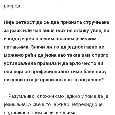
разред.
Није реткост да се два призната стручњака
за језик или чак више њих не слажу увек, па
и када је реч о неким важним језичким
питањима. Значи ли то да једноставно не
можемо рећи да језик као такав има строго
установљена правила и да врло често ни
они који се професионално тиме баве нису
сигурни шта је правилно а шта погрешно?
– Разумљиво, сложни смо једино у томе да је
језик
жив
. А све што је
живо
непрекидно је
подложно новим испитивањима,