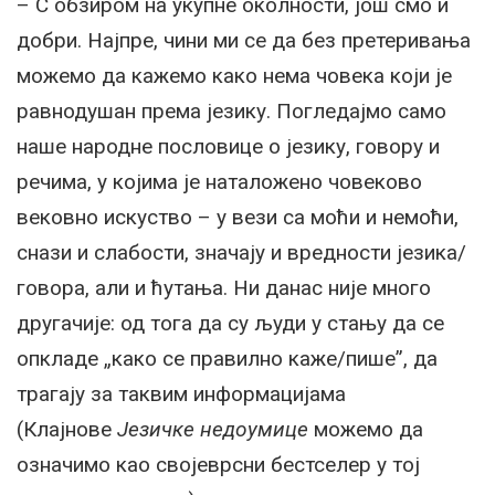
– С обзиром на укупне околности, још смо и
добри. Најпре, чини ми се да без претеривања
можемо да кажемо како нема човека који је
равнодушан према језику. Погледајмо само
наше народне пословице о језику, говору и
речима, у којима је наталожено човеково
вековно искуство – у вези са моћи и немоћи,
снази и слабости, значају и вредности језика/
говора, али и ћутања. Ни данас није много
другачије: од тога да су људи у стању да се
опкладе „како се правилно каже/пише”, да
трагају за таквим информацијама
(Клајнове
Језичке недоумице
можемо да
означимо као својеврсни бестселер у тој