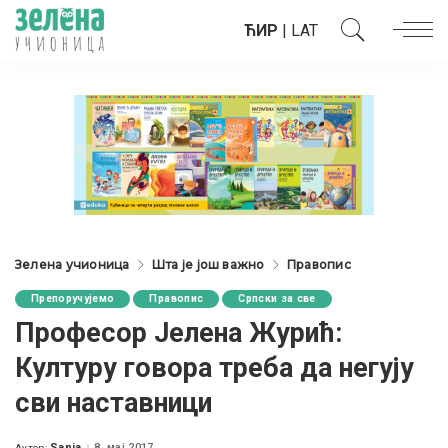
ЋИР
|
LAT
Зелена учионица
Шта је још важно
Правопис
Препоручујемо
Правопис
Српски за све
Професор Јелена Журић:
Културу говора треба да негују
сви наставници
Sanja
8. мај 2017.
Аутор: