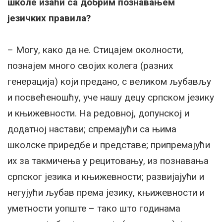
школе изаћи са добрим познавањем
језичких правила?
– Могу, како да не. Стицајем околности,
познајем много својих колега (разних
генерација) који предано, с великом љубављу
и посвећеношћу, уче нашу децу српском језику
и књижевности. На редовној, допунској и
додатној настави; спремајући са њима
школске приредбе и представе; припремајући
их за такмичења у рецитовању, из познавања
српског језика и књижевности; развијајући и
негујући љубав према језику, књижевности и
уметности уопште – тако што годинама