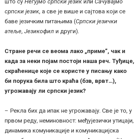
што су
Негујмо српски језик
или
Сачувајмо
српски језик
, а све је више и сајтова који се
баве језичким питањима (
Српски језички
атеље
,
Језикофил
и други).
Стране речи се веома лако „приме”, чак и
када за неки појам постоји наша реч. Туђице,
скраћенице које се користе у писању како
би порука била што краћа (бзв, врвт…),
угрожавају ли српски језик?
– Рекла бих да ипак не угрожавају. Све је то, у
првом реду, неминовност: међујезички утицаји,
динамика комуникације и комуникацијска