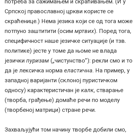
потреба за сажимањем и скраћивањем. (И у
Српској православној цркви користе се
скраћенице.) Нема језика који се од тога може
потпуно заштитити (осим
мртвих
). Поред тога,
специфичност наше језичке ситуације (и тзв.
политике) јесте у томе да њоме не влада
језички
пуризам
(„чистунство”): рекли смо и то
да је лексичка норма
еластична
. На пример, у
западној варијанти (склоној пуристичком
односу) карактеристичан је
калк
, стварање
(творба, грађење) домаће речи по моделу
(творбеној матрици) стране речи.
Захваљујући том начину творбе добили смо,