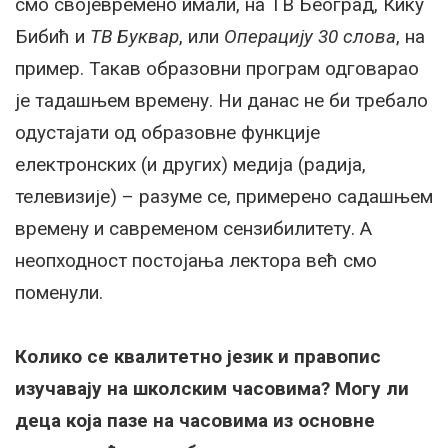
смо својевремено имали, на ТВ Београд, Кику
Бибић и
ТВ Буквар
, или
Операцију 30 слова
, на
пример. Такав образовни програм одговарао
је тадашњем времену. Ни данас не би требало
одустајати од образовне функције
електронских (и других) медија (радија,
телевизије) – разуме се, примерено садашњем
времену и савременом сензибилитету. А
неопходност постојања лектора већ смо
поменули.
Колико се квалитетно језик и правопис
изучавају на школским часовима? Могу ли
деца која пазе на часовима из основне