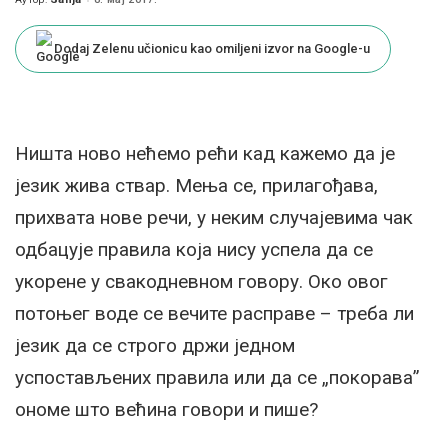
Posted
by
Dodaj Zelenu učionicu kao omiljeni izvor na Google-u
Ништа ново нећемо рећи кад кажемо да је
језик жива ствар. Мења се, прилагођава,
прихвата нове речи, у неким случајевима чак
одбацује правила која нису успела да се
укорене у свакодневном говору. Око овог
потоњег воде се вечите расправе – треба ли
језик да се строго држи једном
успостављених правила или да се „покорава”
ономе што већина говори и пише?