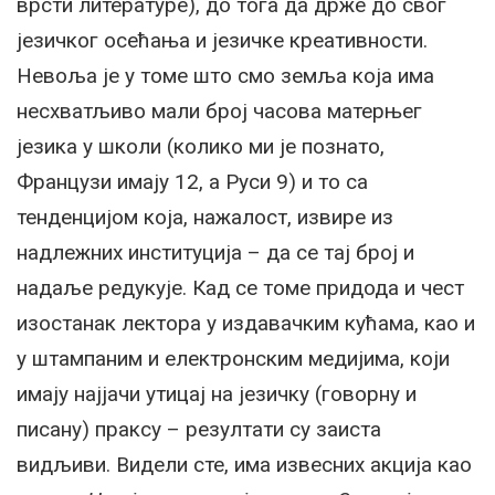
врсти литературе), до тога да држе до свог
језичког осећања и језичке креативности.
Невоља је у томе што смо земља која има
несхватљиво мали број часова матерњег
језика у школи (колико ми је познато,
Французи имају 12, а Руси 9) и то са
тенденцијом која, нажалост, извире из
надлежних институција – да се тај број и
надаље редукује. Кад се томе придода и чест
изостанак лектора у издавачким кућама, као и
у штампаним и електронским медијима, који
имају најјачи утицај на језичку (говорну и
писану) праксу – резултати су заиста
видљиви. Видели сте, има извесних акција као