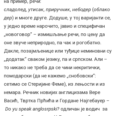
на пример, речи:
сладолед
,
утисак
,
приручник
,
небодер
(
облако
дер
) и многе друге. Додуше, у тој варијанти се,
у једно време нарочито, јавио и специфичан
„новоговор” – измишљање речи, по цену да
оне звуче неприродно, па чак и рогобатно.
Дакле, позајмљенице или туђице неминовни су
„додатак“ сваком језику, па и српском. Али –
то никако не треба да се чини некритички,
помодарски (да не кажемо „снобовски“:
сетимо се Стеријине Феме), из лењости и из
немара. Речник новијих англицизама Вере
Васић, Твртка Прћића и Гордане Најгебауер –
Do yu speak
anglosrpski?
одличан је водич за