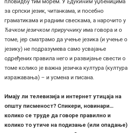
пловидбу тим морем. У
Едукиним
уџбеницима
за српски језик, читанкама,
и посебно
граматикама
и
радним свескама
, а нарочито у
Ђачком језичком приручнику
има говора и о
томе, јер сматрамо да учење језика (и учење о
језику) не подразумева само усвајање
одређених правила него и развијање свести о
томе колико је важна језичка култура (култура
изражавања) – и усмена и писана.
Имају ли телевизија и интернет утицаја на
општу писменост? Спикери, новинари…
колико се труде да говоре правилно и
колико то утиче на подизање (или опадање)