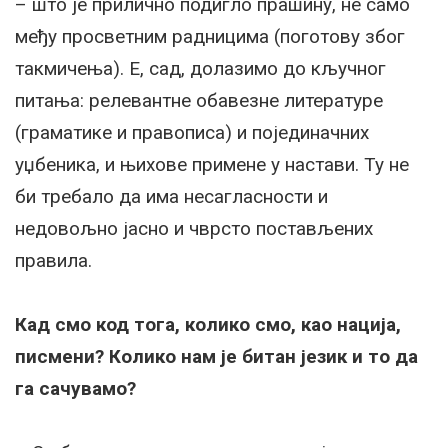
– што је прилично подигло прашину, не само
међу просветним радницима (поготову због
такмичења). Е, сад, долазимо до кључног
питања: релевантне обавезне литературе
(граматике и правописа) и појединачних
уџбеника, и њихове примене у настави. Ту не
би требало да има несагласности и
недовољно јасно и чврсто постављених
правила.
Кад смо код тога, колико смо, као нација,
писмени? Колико нам је битан језик и то да
га сачувамо?