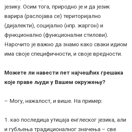
језику. Осим тога, природно је и да језик
варира (раслојава се) територијално
(дијалекти), социјално (нпр. жаргон) и
функционално (функционални стилови).
Нарочито је важно да знамо како сваки идиом
има своје специфичности, и своје вредности.
Можете ли навести пет најчешћих грешака
које праве људи у Вашем окружењу?
– Могу, нажалост, и више. На пример:
1. као последица утицаја енглеског језика, али
и губљења традиционалног значења – све