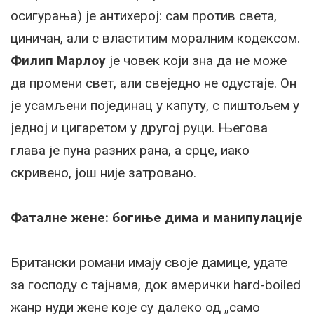
осигурања) је антихерој: сам против света,
циничан, али с властитим моралним кодексом.
Филип Марлоу
је човек који зна да не може
да промени свет, али свеједно не одустаје. Он
је усамљени појединац у капуту, с пиштољем у
једној и цигаретом у другој руци. Његова
глава је пуна разних рана, а срце, иако
скривено, још није затровано.
Фаталне жене: богиње дима и манипулације
Британски романи имају своје дамице, удате
за господу с тајнама, док амерички hard-boiled
жанр нуди жене које су далеко од „само