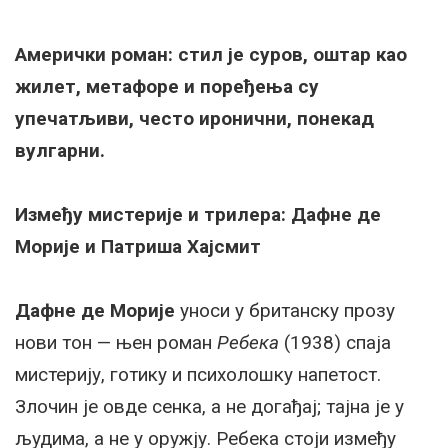
Амерички роман: стил је суров, оштар као
жилет, метафоре и поређења су
упечатљиви, често иронични, понекад
вулгарни.
Између мистерије и трилера: Дафне де
Морије и Патриша Хајсмит
Дафне де Морије
уноси у британску прозу
нови тон — њен роман
Ребека
(1938) спаја
мистерију, готику и психолошку напетост.
Злочин је овде сенка, а не догађај; тајна је у
људима, а не у оружју. Ребека стоји између