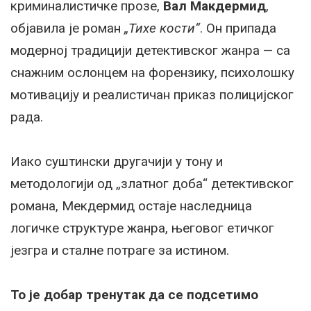
криминалистичке прозе,
Вал Макдермид
,
објавила је роман
„Тихе кости“
. Он припада
модерној традицији детективског жанра — са
снажним ослонцем на форензику, психолошку
мотивацију и реалистичан приказ полицијског
рада.
Иако суштински другачији у тону и
методологији од „златног доба“ детективског
романа, Мекдермид остаје наследница
логичке структуре жанра, његовог етичког
језгра и сталне потраге за истином.
То је добар тренутак да се подсетимо