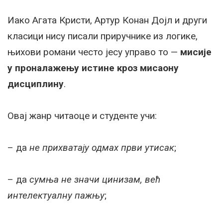
Иако Агата Кристи, Артур Конан Дојл и други
класици нису писали приручнике из логике,
њихови романи често јесу управо то —
мисије
у проналажењу истине кроз мисаону
дисциплину
.
Овај жанр читаоце и студенте учи:
– да
не прихватају одмах први утисак
;
– да
сумња не значи цинизам, већ
интелектуалну пажњу
;