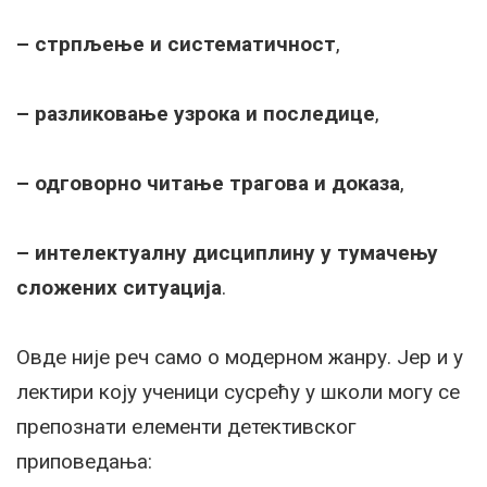
– стрпљење и систематичност
,
– разликовање узрока и последице
,
– одговорно читање трагова и доказа
,
– интелектуалну дисциплину у тумачењу
сложених ситуација
.
Овде није реч само о модерном жанру. Јер и у
лектири коју ученици сусрећу у школи могу се
препознати елементи детективског
приповедања: