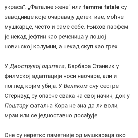
украса“. „Фаталне жене“ или
femme fatale
су
заводнице које очаравају детективе, моћне
мушкарце, често и саме себе. Њихов парфем
је некад јефтин као реченица у лошој
новинској колумни, а некад скуп као грех.
У
Двострукој одштети
, Барбара Станвик у
филмској адаптацији носи наочаре, али и
поглед којим убија. У
Великом сну
сестре
Стернвуд су опасне свака на свој начин, док у
Поштару
фатална Кора не зна да ли воли,
мрзи или се једноставно досађује.
Оне су неретко паметније од мушкараца око