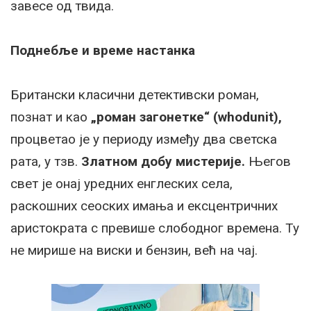
завесе од твида.
Поднебље и време настанка
Британски класични детективски роман,
познат и као
„роман загонетке“ (whodunit),
процветао је у периоду између два светска
рата, у тзв.
Златном добу мистерије.
Његов
свет је онај уредних енглеских села,
раскошних сеоских имања и ексцентричних
аристократа с превише слободног времена. Ту
не мирише на виски и бензин, већ на чај.