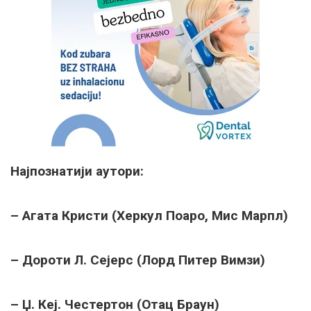
Најпознатији аутори:
– Агата Кристи (Херкул Поаро, Мис Марпл)
– Дороти Л. Сејерс (Лорд Питер Вимзи)
– Џ. Кеј. Честертон (Отац Браун)