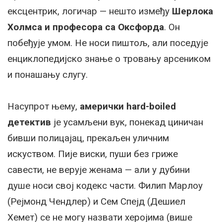
ексцентрик, логичар — нешто између
Шерлока
Холмса и професора са Оксфорда
. Он
побеђује умом. Не носи пиштољ, али поседује
енциклопедијско знање о тровању арсеником
и понашању слугу.
Насупрот њему,
амерички hard-boiled
детектив
је усамљени вук, понекад циничан
бивши полицајац, прекаљен уличним
искуством. Пије виски, пуши без гриже
савести, не верује женама — али у дубини
душе носи свој кодекс части. Филип Марлоу
(Рејмонд Чендлер) и Сем Спејд (Дешиел
Хемет) се не могу назвати херојима (више