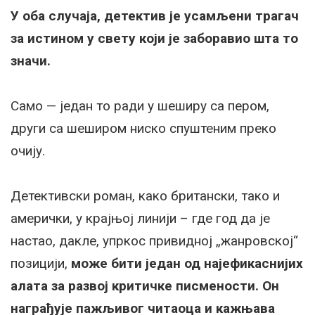
У оба случаја, детектив је усамљени трагач
за истином у свету који је заборавио шта то
значи.
Само — један то ради у шеширу са пером,
други са шеширом ниско спуштеним преко
очију.
Детективски роман, како британски, тако и
амерички, у крајњој линији – где год да је
настао, дакле, упркос привидној „жанровској“
позицији,
може бити један од најефикаснијих
алата за развој критичке писмености. Он
награђује пажљивог читаоца и кажњава