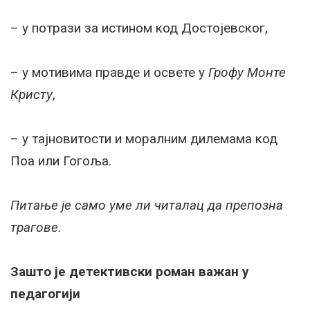
– у потрази за истином код Достојевског,
– у мотивима правде и освете у
Грофу Монте
Кристу
,
– у тајновитости и моралним дилемама код
Поа или Гогоља.
Питање је само уме ли читалац да препозна
трагове.
Зашто је детективски роман важан у
педагогији