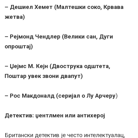
– Дешиел Хемет (Малтешки соко, Крвава
жетва)
– Рејмонд Чендлер (Велики сан, Дуги
опроштај)
– Џејмс М. Кејн (Двострука одштета,
Поштар увек звони двапут)
– Рос Макдоналд (серијал о Лу Арчеру
)
Детектив: џентлмен или антихерој
Британски детектив је често интелектуалац,