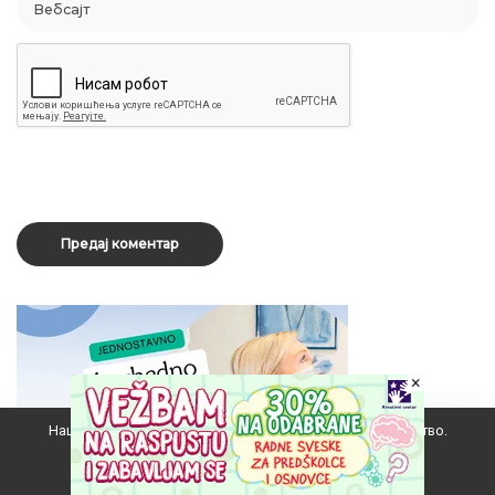
×
Наш вебсајт користи колачиће да побољша ваше искуство.
Прихватам