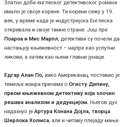
Златно доба енглеског детективског романа
имало је своје корене. Ти корени сежу у 19.
век, у време када је индустријска Енглеска
откривала и своје тамне стране. Још пре
Поароа и Мис Марпл
, детективи су почели да
настањују књижевност – најпре као успутни
ликови, а затим као њени главни јунаци.
Едгар Алан По,
иако Американац, поставио је
темеље жанра причама о
Огисту Дипену,
првом књижевном детективу који злочин
решава анализом и дедукцијом.
Његов дух
надахнуо је
Артура Конана Дојла, творца
Шерлока Холмса
, али и читаву плејаду мање