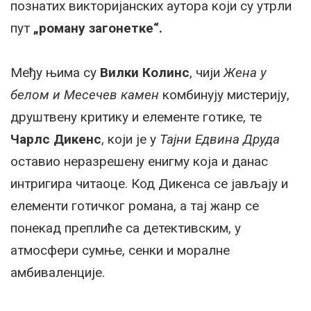
познатих викторијанских аутора који су утрли
пут
„роману загонетке“.
Међу њима су
Вилки Колинс
, чији
Жена у
белом и Месечев камен
комбинују мистерију,
друштвену критику и елементе готике, те
Чарлс Дикенс
, који је у
Тајни Едвина Друда
оставио неразрешену енигму која и данас
интригира читаоце. Код Дикенса се јављају и
елементи готичког романа, а тај жанр се
понекад преплиће са детективским, у
атмосфери сумње, сенки и моралне
амбиваленције.