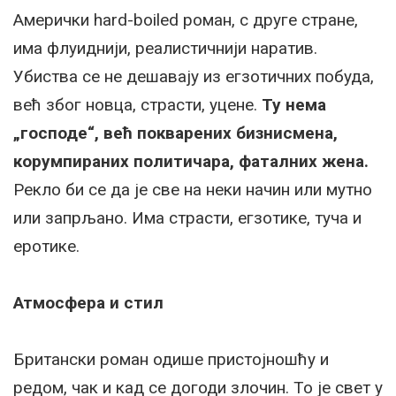
Амерички hard-boiled роман, с друге стране,
има флуиднији, реалистичнији наратив.
Убиства се не дешавају из егзотичних побуда,
већ због новца, страсти, уцене.
Ту нема
„господе“, већ покварених бизнисмена,
корумпираних политичара, фаталних жена.
Рекло би се да је све на неки начин или мутно
или запрљано. Има страсти, егзотике, туча и
еротике.
Атмосфера и стил
Британски роман одише пристојношћу и
редом, чак и кад се догоди злочин. То је свет у