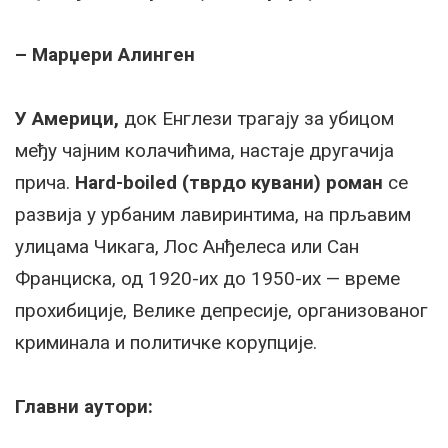
– Марџери Алинген
У Америци,
док Енглези трагају за убицом
међу чајним колачићима, настаје другачија
прича.
Hard-boiled (тврдо кувани) роман
се
развија у урбаним лавиринтима, на прљавим
улицама Чикага, Лос Анђелеса или Сан
Франциска, од 1920-их до 1950-их — време
прохибиције, Велике депресије, организованог
криминала и политичке корупције.
Главни аутори: