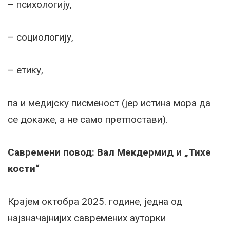
– психологију,
– социологију,
– етику,
па и медијску писменост (јер истина мора да
се докаже, а не само претпостави).
Савремени повод: Вал Мекдермид и „Тихе
кости“
Крајем октобра 2025. године, једна од
најзначајнијих савремених ауторки