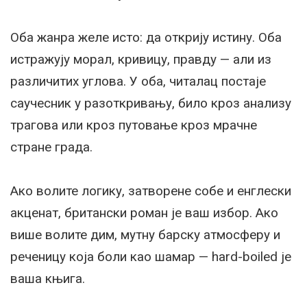
Оба жанра желе исто: да открију истину. Оба
истражују морал, кривицу, правду — али из
различитих углова. У оба, читалац постаје
саучесник у разоткривању, било кроз анализу
трагова или кроз путовање кроз мрачне
стране града.
Ако волите логику, затворене собе и енглески
акценат, британски роман је ваш избор. Ако
више волите дим, мутну барску атмосферу и
реченицу која боли као шамар — hard-boiled је
ваша књига.