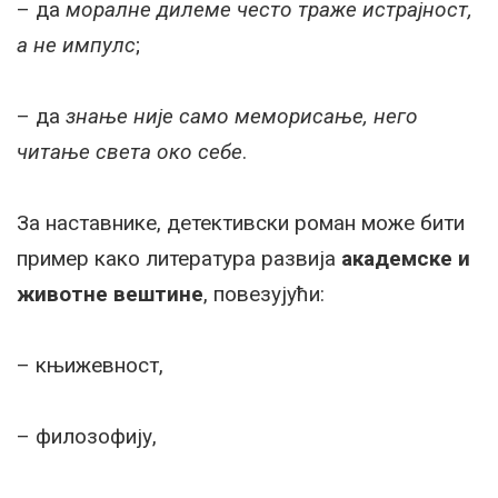
– да
моралне дилеме често траже истрајност,
а не импулс
;
– да
знање није само меморисање, него
читање света око себе
.
За наставнике, детективски роман може бити
пример како литература развија
академске и
животне вештине
, повезујући:
– књижевност,
– филозофију,