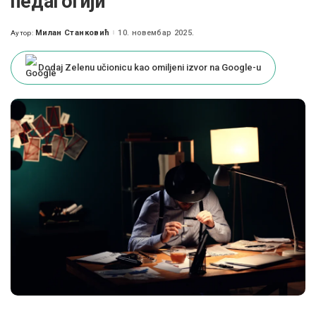
педагогији
Милан Станковић
10. новембар 2025.
Аутор:
Posted
by
Dodaj Zelenu učionicu kao omiljeni izvor na Google-u