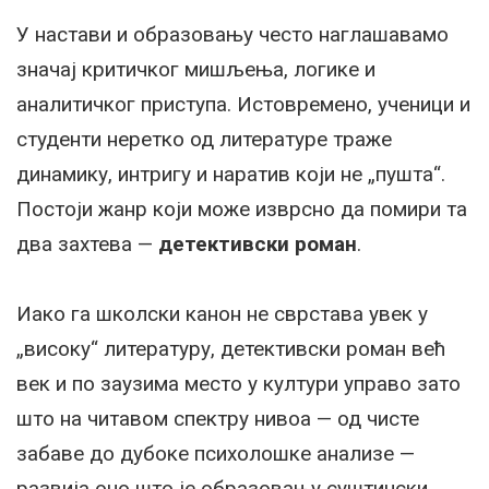
У настави и образовању често наглашавамо
значај критичког мишљења, логике и
аналитичког приступа. Истовремено, ученици и
студенти неретко од литературе траже
динамику, интригу и наратив који не „пушта“.
Постоји жанр који може изврсно да помири та
два захтева —
детективски роман
.
Иако га школски канон не сврстава увек у
„високу“ литературу, детективски роман већ
век и по заузима место у култури управо зато
што на читавом спектру нивоа — од чисте
забаве до дубоке психолошке анализе —
развија оно што је образовању суштински