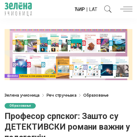
ЋИР
|
LAT
Зелена учионица
Реч стручњака
Образовање
Образовање
Професор српског: Зашто су
ДЕТЕКТИВСКИ романи важни у