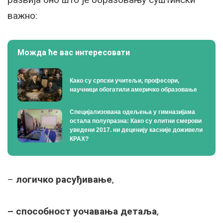
важно:
Можда ће вас интересовати
Како су српски учитељи, професори,
научници обогатили америчко образовање
Специјализована одељења у гимназијама
остала полупразна: Како су елитни смерови
уведени 2017. ни деценију касније доживели
КРАХ?
–
логичко расуђивање
,
– способност уочавања детаља
,