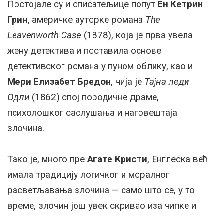
Постојале су и списатељице попут
Ен Кетрин
Грин
, америчке ауторке романа
The
Leavenworth Case
(1878), која је прва увела
жену детектива и поставила основе
детективског романа у пуном облику, као и
Мери Елизабет Бредон
, чија је
Тајна леди
Одли
(1862) спој породичне драме,
психолошког саслушања и наговештаја
злочина.
Тако је, много пре
Агате Кристи
, Енглеска већ
имала традицију логичког и моралног
расветљавања злочина — само што се, у то
време, злочин још увек скривао иза чипке и