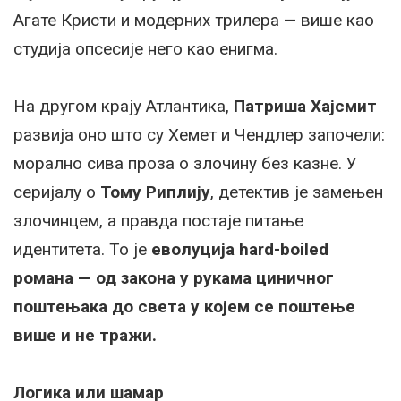
Агате Кристи и модерних трилера — више као
студија опсесије него као енигма.
На другом крају Атлантика,
Патриша Хајсмит
развија оно што су Хемет и Чендлер започели:
морално сива проза о злочину без казне. У
серијалу о
Тому Риплију
, детектив је замењен
злочинцем, а правда постаје питање
идентитета. То је
еволуција hard-boiled
романа — од закона у рукама циничног
поштењака до света у којем се поштење
више и не тражи.
Логика или шамар