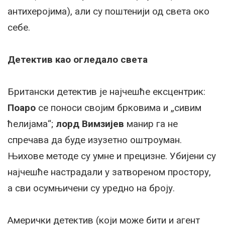
антихеројима), али су поштенији од света око
себе.
Детектив као огледало света
Британски детектив је најчешће ексцентрик:
Поаро
се поноси својим брковима и „сивим
ћелијама“;
лорд Вимзијев
манир га не
спречава да буде изузетно оштроуман.
Њихове методе су умне и прецизне. Убијени су
најчешће настрадали у затвореном простору,
а сви осумњичени су уредно на броју.
Амерички детектив (који може бити и агент