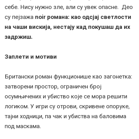
себе. Нису нужно зле, али су увек опасне. Део
су пејзажа
noir романа: као одсјај светлости
на чаши вискија, нестају кад покушаш да их
задржиш.
Заплети и мотиви
Британски роман функционише као загонетка:
затворени простор, ограничен број
осумњичених и убиство које се мора решити
логиком. У игри су отрови, скривене опоруке,
тајни ходници, па чак и убиства на баловима
под маскама.