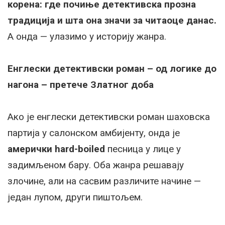
корена: где почиње детективска прозна
традиција и шта она значи за читаоце данас.
А онда — улазимо у историју жанра.
Енглески детективски роман – од логике до
нагона – претече Златног доба
Ако је енглески детективски роман шаховска
партија у салонском амбијенту, онда је
амерички hard-boiled
песница у лице у
задимљеном бару. Оба жанра решавају
злочине, али на сасвим различите начине —
један лупом, други пиштољем.