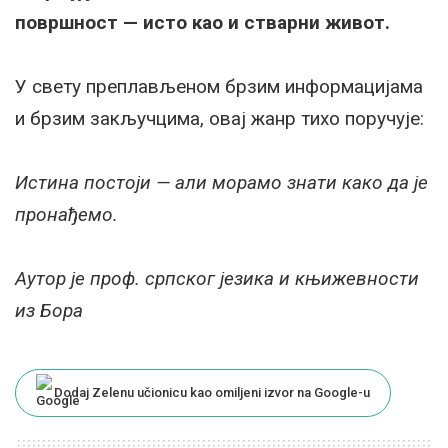
површност — исто као и стварни живот.
У свету преплављеном брзим информацијама
и брзим закључцима, овај жанр тихо поручује:
Истина постоји — али морамо знати како да је
пронађемо.
Аутор је проф. српског језика и књижевности
из Бора
Dodaj Zelenu učionicu kao omiljeni izvor na Google-u