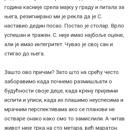
година касније срела мајку у граду и питала за
њега, резигнирано ми је рекла да је С.
наставио дедин посао. Постао је столар. Врло
успешан и тражен. С. није имао најбоље оцене,
али је имао интегритет. Чувао је свој сан и
стигао до њега.
Зашто ово причам? Зато што на срећу често
заборавимо када почнемо размишљати о
будућности своје деце, када крену пријемни
испити и уписи, када их плашимо неуспесима и
мрачним перспективама ако се планови не
остваре онако како смо то замислили. А читав
живот није трка на сто метара, већ маратон.