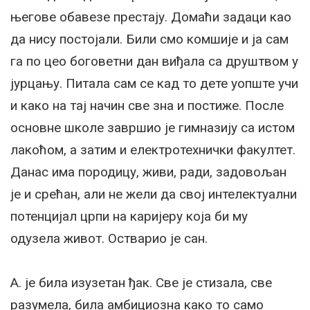
његове обавезе престају. Домаћи задаци као
да нису постојали. Били смо комшије и ја сам
га по цео боговетни дан виђала са друштвом у
јурцању. Питала сам се кад то дете уопште учи
и како на тај начин све зна и постиже. После
основне школе завршио је гимназију са истом
лакоћом, а затим и електротехнички факултет.
Данас има породицу, живи, ради, задовољан
је и срећан, али не жели да свој интелектуални
потенцијал црпи на каријеру која би му
одузела живот. Остварио је сан.
А. је била изузетан ђак. Све је стизала, све
разумела, била амбициозна како то само