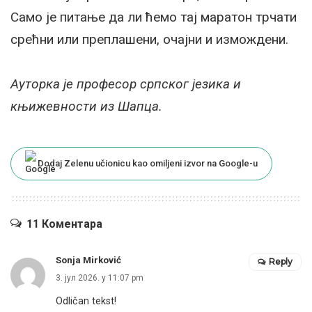
Само је питање да ли ћемо тај маратон трчати
срећни или преплашени, очајни и измождени.
Ауторка је професор српског језика и
књижевности из Шапца.
Dodaj Zelenu učionicu kao omiljeni izvor na Google-u
11 Коментара
Sonja Mirković
Reply
3. јул 2026. у 11:07 pm
Odličan tekst!