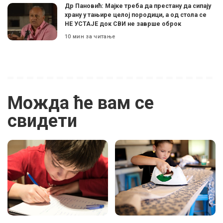
Др Пановић: Мајке треба да престану да сипају
храну у тањире целој породици, а од стола се
НЕ УСТАЈЕ док СВИ не заврше оброк
10 мин за читање
Можда ће вам се
свидети