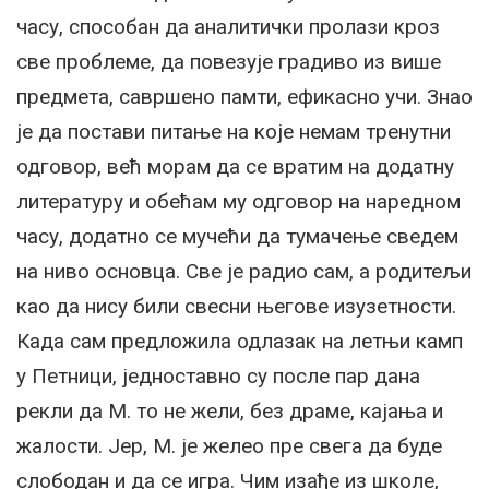
часу, способан да аналитички пролази кроз
све проблеме, да повезује градиво из више
предмета, савршено памти, ефикасно учи. Знао
је да постави питање на које немам тренутни
одговор, већ морам да се вратим на додатну
литературу и обећам му одговор на наредном
часу, додатно се мучећи да тумачење сведем
на ниво основца. Све је радио сам, а родитељи
као да нису били свесни његове изузетности.
Када сам предложила одлазак на летњи камп
у Петници, једноставно су после пар дана
рекли да М. то не жели, без драме, кајања и
жалости. Јер, М. је желео пре свега да буде
слободан и да се игра. Чим изађе из школе,