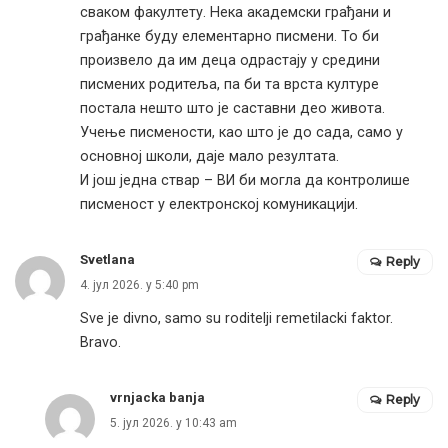
сваком факултету. Нека академски грађани и
грађанке буду елементарно писмени. То би
произвело да им деца одрастају у средини
писмених родитеља, па би та врста културе
постала нешто што је саставни део живота.
Учење писмености, као што је до сада, само у
основној школи, даје мало резултата.
И још једна ствар – ВИ би могла да контролише
писменост у електронској комуникацији.
Svetlana
Reply
4. јул 2026. у 5:40 pm
Sve je divno, samo su roditelji remetilacki faktor.
Bravo.
vrnjacka banja
Reply
5. јул 2026. у 10:43 am