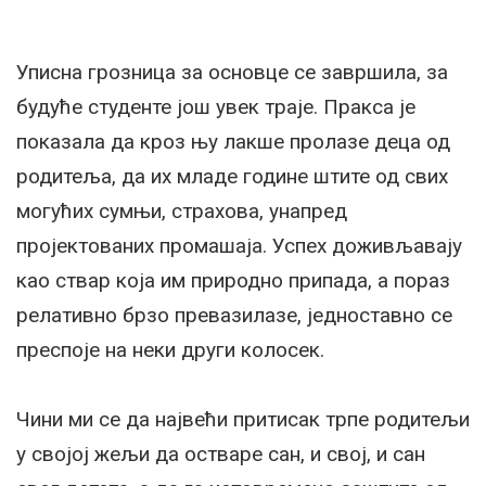
Уписна грозница за основце се завршила, за
будуће студенте још увек траје. Пракса је
показала да кроз њу лакше пролазе деца од
родитеља, да их младе године штите од свих
могућих сумњи, страхова, унапред
пројектованих промашаја. Успех доживљавају
као ствар која им природно припада, а пораз
релативно брзо превазилазе, једноставно се
преспоје на неки други колосек.
Чини ми се да највећи притисак трпе родитељи
у својој жељи да остваре сан, и свој, и сан