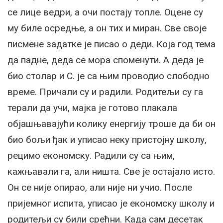
се лице ведри, а очи постају топле. Оцене су
му биле осредње, а он тих и миран. Све своје
писмене задатке је писао о деди. Која год тема
да падне, деда се мора споменути. А деда је
био столар и С. је са њим проводио слободно
време. Причали су и радили. Родитељи су га
терали да учи, мајка је готово плакала
објашњавајући колику енергију троше да би он
био бољи ђак и уписао неку пристојну школу,
рецимо економску. Радили су са њим,
кажњавали га, али ништа. Све је остајало исто.
Он се није опирао, али није ни учио. После
пријемног испита, уписао је економску школу и
родитељи су били срећни. Када сам десетак