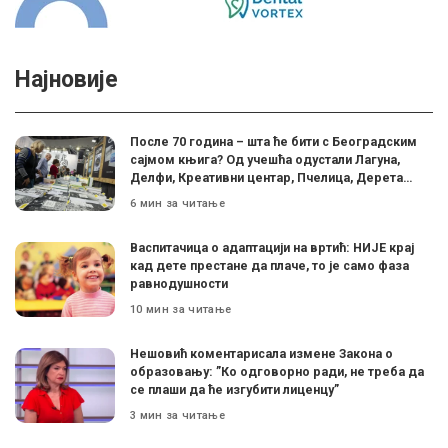
Најновије
После 70 година – шта ће бити с Београдским
сајмом књига? Од учешћа одустали Лагуна,
Делфи, Креативни центар, Пчелица, Дерета…
6 мин за читање
Васпитачица о адаптацији на вртић: НИЈЕ крај
кад дете престане да плаче, то је само фаза
равнодушности
10 мин за читање
Нешовић коментарисала измене Закона о
образовању: ”Ко одговорно ради, не треба да
се плаши да ће изгубити лиценцу”
3 мин за читање