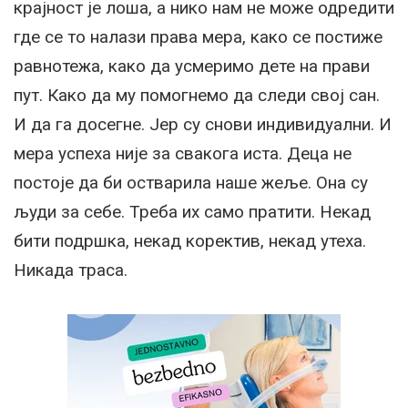
крајност је лоша, а нико нам не може одредити
где се то налази права мера, како се постиже
равнотежа, како да усмеримо дете на прави
пут. Како да му помогнемо да следи свој сан.
И да га досегне. Јер су снови индивидуални. И
мера успеха није за свакога иста. Деца не
постоје да би остварила наше жеље. Она су
људи за себе. Треба их само пратити. Некад
бити подршка, некад коректив, некад утеха.
Никада траса.