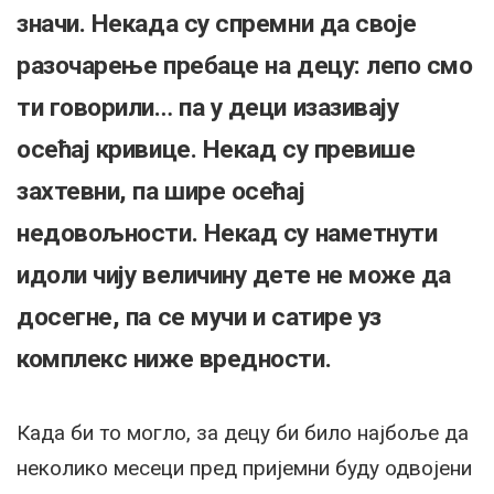
значи. Некада су спремни да своје
разочарење пребаце на децу: лепо смо
ти говорили… па у деци изазивају
осећај кривице. Некад су превише
захтевни, па шире осећај
недовољности. Некад су наметнути
идоли чију величину дете не може да
досегне, па се мучи и сатире уз
комплекс ниже вредности.
Када би то могло, за децу би било најбоље да
неколико месеци пред пријемни буду одвојени