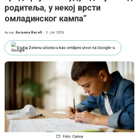
родитеља, у некој врсти
омладинског кампа”
Биљана Васић
3. јул 2026.
Аутор:
Posted
by
Dodaj Zelenu učionicu kao omiljeni izvor na Google-u
Foto: Canva