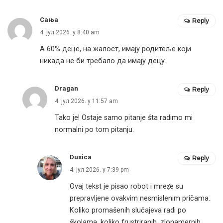
Сања
Reply
4. јул 2026. у 8:40 am
А 60% деце, на жалост, имају родитеље који
никада не би требало да имају децу.
Dragan
Reply
4. јул 2026. у 11:57 am
Tako je! Ostaje samo pitanje šta radimo mi
normalni po tom pitanju.
Dusica
Reply
4. јул 2026. у 7:39 pm
Ovaj tekst je pisao robot i mreẓ̌e su
prepravljene ovakvim nesmislenim pričama.
Koliko promašenih slučajeva radi po
školama, koliko frustriranih, zlonamernih,