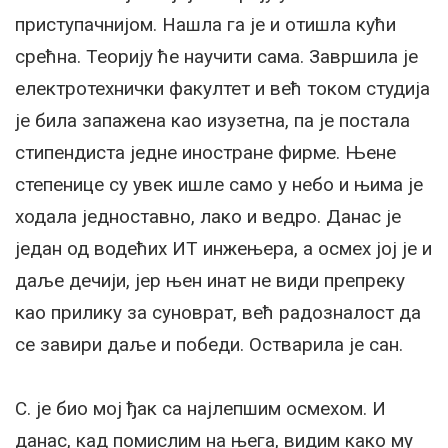
приступачнијом. Нашла га је и отишла кући
срећна. Теорију ће научити сама. Завршила је
електротехнички факултет и већ током студија
је била запажена као изузетна, па је постала
стипендиста једне иностране фирме. Њене
степенице су увек ишле само у небо и њима је
ходала једноставно, лако и ведро. Данас је
један од водећих ИТ инжењера, а осмех јој је и
даље дечији, јер њен инат не види препреку
као прилику за суноврат, већ радозналост да
се завири даље и победи. Остварила је сан.
С. је био мој ђак са најлепшим осмехом. И
данас, кад помислим на њега, видим како му