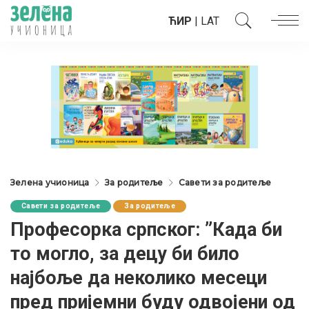
ЋИР
|
LAT
Зелена учионица
За родитеље
Савети за родитеље
Савети за родитеље
За родитеље
Професорка српског: ”Када би
то могло, за децу би било
најбоље да неколико месеци
пред пријемни буду одвојени од