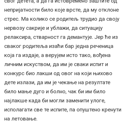
свог детета, а да га истовремено заштите од
непријатности било које врсте, да му отклоне
стрес. Ма колико се родитељ трудио да своју
нервозу сакрије и ублажи, да ситуацију
релаксира, стварност га демантује. Јер ће из
сваког родитеља изаћи бар једна реченица
која га издаје, а верујем исто тако, вођена
личним искуством, да им је сваки испит и
конкурс био лакши од овог на који њихово
дете излази, да им је чекање на резултате
било мање дуго и болно, чак би им било
најлакше када би могли заменити улоге,
исполагати све те испите, па опуштено кренути
на летовање.