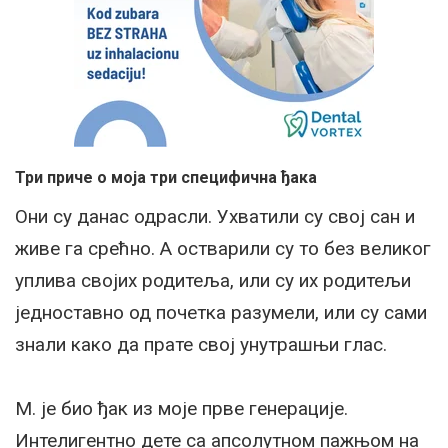
Три приче о моја три специфична ђака
Они су данас одрасли. Ухватили су свој сан и
живе га срећно. А остварили су то без великог
уплива својих родитеља, или су их родитељи
једноставно од почетка разумели, или су сами
знали како да прате свој унутрашњи глас.
М. је био ђак из моје прве генерације.
Интелигентно дете са апсолутном пажњом на