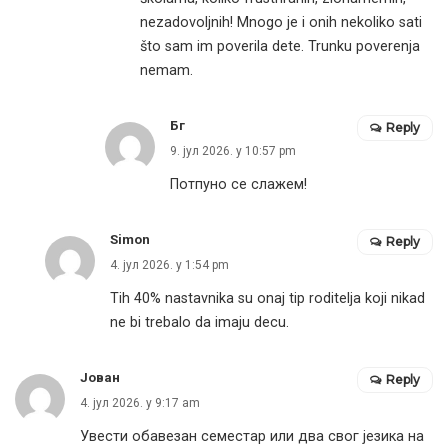
nezadovoljnih! Mnogo je i onih nekoliko sati
što sam im poverila dete. Trunku poverenja
nemam.
Бг
Reply
9. јул 2026. у 10:57 pm
Потпуно се слажем!
Simon
Reply
4. јул 2026. у 1:54 pm
Tih 40% nastavnika su onaj tip roditelja koji nikad
ne bi trebalo da imaju decu.
Јован
Reply
4. јул 2026. у 9:17 am
Увести обавезан семестар или два свог језика на