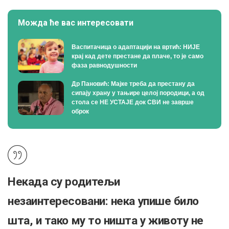
Можда ће вас интересовати
Васпитачица о адаптацији на вртић: НИЈЕ
крај кад дете престане да плаче, то је само
фаза равнодушности
Др Пановић: Мајке треба да престану да
сипају храну у тањире целој породици, а од
стола се НЕ УСТАЈЕ док СВИ не заврше
оброк
Некада су родитељи
незаинтересовани: нека упише било
шта, и тако му то ништа у животу не