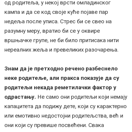
од родитеља, у некој врсти омладинског
кампа и да се код своје куће појаве пар
недеља после уписа. Стрес би се свео на
разумну меру, вратио би се у оквире
вршњачке групе, не би било притисака нити
нереалних жеља и превеликих разочарења.
Знам да је претходно речено разбеснело
неке родитеље, али пракса показује да су
родитељи некада реметилачки фактор у
одрастању.
Не само они родитељи који немају
капацитета да подижу дете, који су карактерно
или емотивно недостојни родитељства, већ и
они који су превише посвећени. Свака