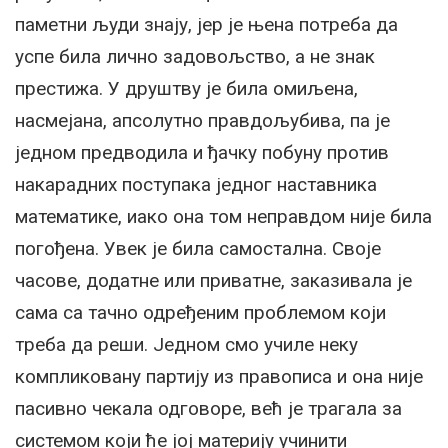
паметни људи знају, јер је њена потреба да
успе била лично задовољство, а не знак
престижа. У друштву је била омиљена,
насмејана, апсолутно правдољубива, па је
једном предводила и ђачку побуну против
накарадних поступака једног наставника
математике, иако она том неправдом није била
погођена. Увек је била самостална. Своје
часове, додатне или приватне, заказивала је
сама са тачно одређеним проблемом који
треба да реши. Једном смо училе неку
компликовану партију из правописа и она није
пасивно чекала одговоре, већ је трагала за
системом који ће јој материју учинити