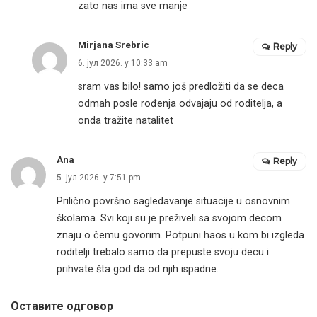
zato nas ima sve manje
Mirjana Srebric
Reply
6. јул 2026. у 10:33 am
sram vas bilo! samo još predložiti da se deca
odmah posle rođenja odvajaju od roditelja, a
onda tražite natalitet
Ana
Reply
5. јул 2026. у 7:51 pm
Prilično površno sagledavanje situacije u osnovnim
školama. Svi koji su je preživeli sa svojom decom
znaju o čemu govorim. Potpuni haos u kom bi izgleda
roditelji trebalo samo da prepuste svoju decu i
prihvate šta god da od njih ispadne.
Оставите одговор