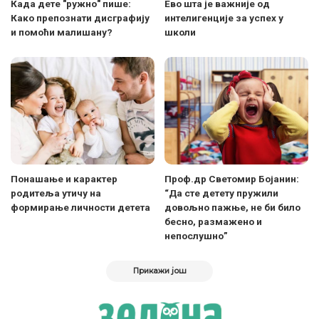
Када дете "ружно" пише:
Ево шта је важније од
Како препознати дисграфију
интелигенције за успех у
и помоћи малишану?
школи
Понашање и карактер
Проф.др Светомир Бојанин:
родитеља утичу на
“Да сте детету пружили
формирање личности детета
довољно пажње, не би било
бесно, размажено и
непослушно”
Прикажи још