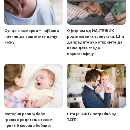
Сунце и комарци – најбољи
О једном од НАЈТЕЖИХ
начини да заштитите дечју
родитељских тренутака: Шта
кожу
да урадите ако откријете да
ваше дете гледа
порнографију
Моторни развој бебе –
Шта је СИНУ потребно од
грешке родитеља током
ТАТЕ
првих 6 месеци бебиног