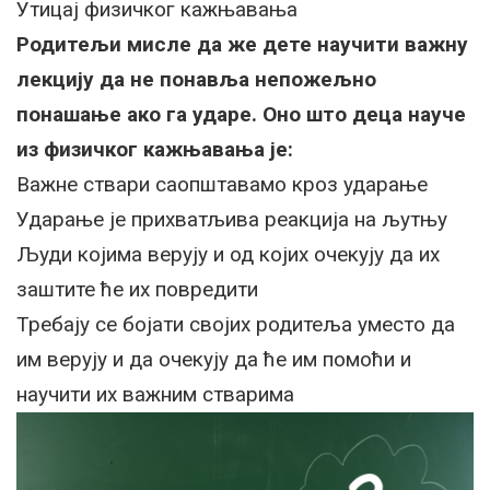
Утицај физичког кажњавања
Родитељи мисле да же дете научити важну
лекцију да не понавља непожељно
понашање ако га ударе. Оно што деца науче
из физичког кажњавања је:
Важне ствари саопштавамо кроз ударање
Ударање је прихватљива реакција на љутњу
Људи којима верују и од којих очекују да их
заштите ће их повредити
Требају се бојати својих родитеља уместо да
им верују и да очекују да ће им помоћи и
научити их важним стварима