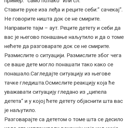
пример:“ само полако“ или сл.
Ставите руке иза леђа и реците себи:“ сачекај“.
Не говорите ништа док се не смирите.
Направите тајм – аут. Реците детету и себи да
вас је његово понашање наљутило и да о томе
нећете да разговарате док се не смирите.
Размислите о ситуацији. Размислите због чега
се ваше дете могло понашати тако како се
понашало.Сагледајте ситуацију из његове
тачке гледишта.Осмислите реакцију која ће
уважавати ситуацију гледано из „ципела
детета“ и у којој ћете детету објаснити шта вас
је наљутило.
Разговарајте са дететом о томе шта се десило