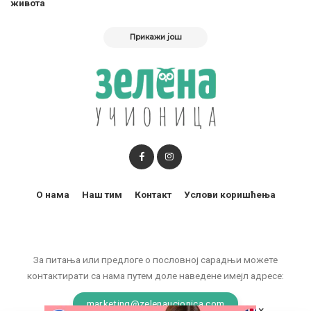
живота
Прикажи још
О нама
Наш тим
Контакт
Услови коришћења
За питања или предлоге о пословној сарадњи можете
контактирати са нама путем доле наведене имејл адресе:
marketing@zelenaucionica.com
×