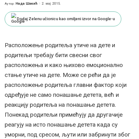
Нада Шакић
2. мај 2015.
Аутор:
Posted
by
Dodaj Zelenu učionicu kao omiljeni izvor na Google-u
Расположење родитеља утиче на дете и
родитељи требају бити свесни свог
расположења и како њихово емоционално
стање утиче на дете. Може се рећи да је
расположење родитеља главни фактор који
одређује не само понашање детета, већ и
реакцију родитеља на понашање детета.
Понекад родитељи примећују да другачије
реагују на исто понашање детета када су
уморни, под сресом, љути или забринути због