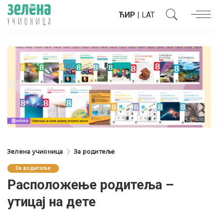
ЋИР
|
LAT
Зелена учионица
За родитеље
За родитеље
Расположење родитеља –
утицај на дете