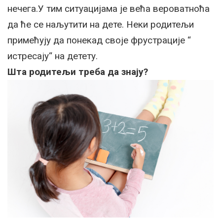
нечега.У тим ситуацијама је већа вероватноћа
да ће се наљутити на дете. Неки родитељи
примећују да понекад своје фрустрације “
истресају“ на детету.
Шта родитељи треба да знају?