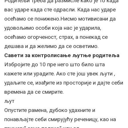
Родитељи треба да размисле како је то када
вас ударе када сте одрасли. Када нас ударе
осећамо се понижено.Нисмо мотивисани да
удовољимо особи која нас је ударила,
осећамо огорченост, страх, а понекад се
дешава и да желимо да се осветимо.
Савети за контролисање љутње родитеља
Избројите до 10 пре него што било шта
кажете или урадите. Ако сте још увек љути ,
удаљите се, изађите из просторије и дајте себи
времена да се смирите.
љут
Опустите рамена, дубоко удахните и
понављајте себи смирујућу реченицу, као на