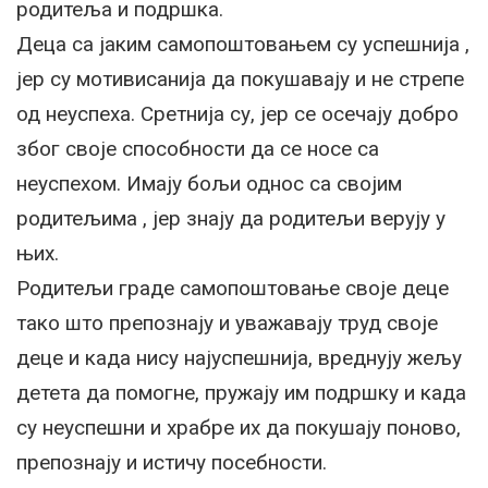
родитеља и подршка.
Деца са јаким самопоштовањем су успешнија ,
јер су мотивисанија да покушавају и не стрепе
од неуспеха. Сретнија су, јер се осечају добро
због своје способности да се носе са
неуспехом. Имају бољи однос са својим
родитељима , јер знају да родитељи верују у
њих.
Родитељи граде самопоштовање своје деце
тако што препознају и уважавају труд своје
деце и када нису најуспешнија, вреднују жељу
детета да помогне, пружају им подршку и када
су неуспешни и храбре их да покушају поново,
препознају и истичу посебности.