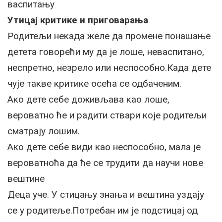
васпитању
Утицај критике и приговарања
Родитељи некада желе да промене понашање
детета говорећи му да је лоше, неваспитано,
неспретно, незрело или неспособно.Када дете
чује такве критике осећа се одбаченим.
Ако дете себе доживљава као лоше,
вероватно ће и радити ствари које родитељи
сматрају лошим.
Ако дете себе види као неспособно, мала је
вероватноћа да ће се трудити да научи нове
вештине
Деца уче. У стицању знања и вештина уздају
се у родитеље.Потребан им је подстицај од