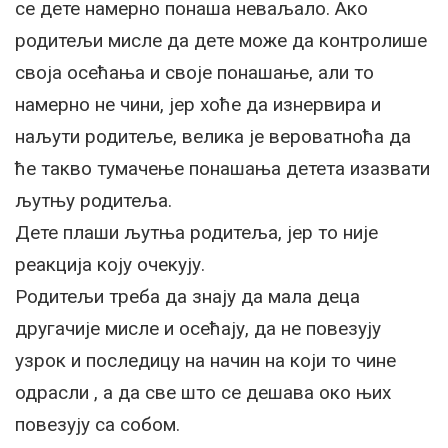
се дете намерно понаша неваљало. Ако
родитељи мисле да дете може да контролише
своја осећања и своје понашање, али то
намерно не чини, јер хоће да изнервира и
наљути родитеље, велика је вероватноћа да
ће такво тумачење понашања детета изазвати
љутњу родитеља.
Дете плаши љутња родитеља, јер то није
реакција коју очекују.
Родитељи треба да знају да мала деца
другачије мисле и осећају, да не повезују
узрок и последицу на начин на који то чине
одрасли , а да све што се дешава око њих
повезују са собом.