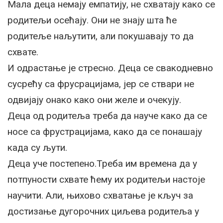
Мала деца немају емпатију, не схватају како се
родитељи осећају. Они не знају шта ће
родитеље наљутити, али покушавају то да
схвате.
И одрастање је стресно. Деца се свакодневно
сусрећу са фрусрацијама, јер се ствари не
одвијају онако како они желе и очекују.
Деца од родитеља треба да науче како да се
носе са фрустрацијама, како да се понашају
када су љути.
Деца уче постепено.Треба им времена да у
потпуности схвате ћему их родитељи настоје
научити. Али, њихово схватање је кључ за
достизање дугорочних циљева родитеља у