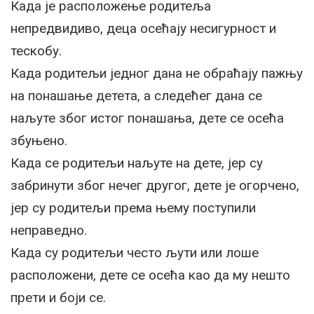
Када је расположење родитеља
непредвидиво, деца осећају несигурност и
тескобу.
Када родитељи једног дана не обраћају пажњу
на понашање детета, а следећег дана се
наљуте због истог понашања, дете се осећа
збуњено.
Када се родитељи наљуте на дете, јер су
забринути због нечег другог, дете је огорчено,
јер су родитељи према њему поступили
неправедно.
Када су родитељи често љути или лоше
расположени, дете се осећа као да му нешто
прети и боји се.