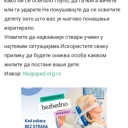
како би се осећало глупо, да га њега вичете
или га ударите.Не покушавајте да се осветите
детету зато што вас је његово понашање
изритирало.
Упамтите да најважније ствари учимо у
најтежим ситуацијама.Искористите сваку
прилику да будете онаква особа каквом
желите да постане ваше дете.
Извор:
hlogoped.org.rs