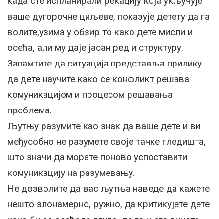
када сте испланирали рекацију која укључује
ваше дугорочне циљеве, показује детету да га
волите,узима у обзир то како дете мисли и
осећа, али му даје јасан ред и структуру.
Запамтите да ситуација представља прилику
да дете научите како се конфликт решава
комуникацијом и процесом решавања
проблема.
Љутњу разумите као знак да ваше дете и ви
међусобно не разумете своје тачке гледишта,
што значи да морате поново успоставити
комуникацију на разумевању.
Не дозволите да вас љутња наведе да кажете
нешто злонамерно, ружно, да критикујете дете