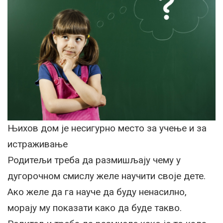
Њихов дом је несигурно место за учење и за
истраживање
Родитељи треба да размишљају чему у
дугорочном смислу желе научити своје дете.
Ако желе да га науче да буду ненасилно,
морају му показати како да буде такво.