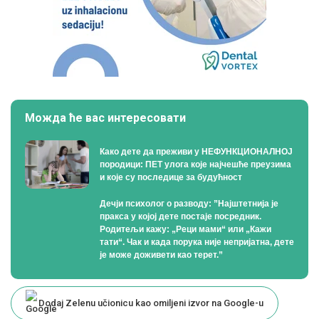
Можда ће вас интересовати
Како дете да преживи у НЕФУНКЦИОНАЛНОЈ
породици: ПЕТ улога које најчешће преузима
и које су последице за будућност
Дечји психолог о разводу: ”Најштетнија је
пракса у којој дете постаје посредник.
Родитељи кажу: „Реци мами“ или „Кажи
тати“. Чак и када порука није непријатна, дете
је може доживети као терет.”
Dodaj Zelenu učionicu kao omiljeni izvor na Google-u