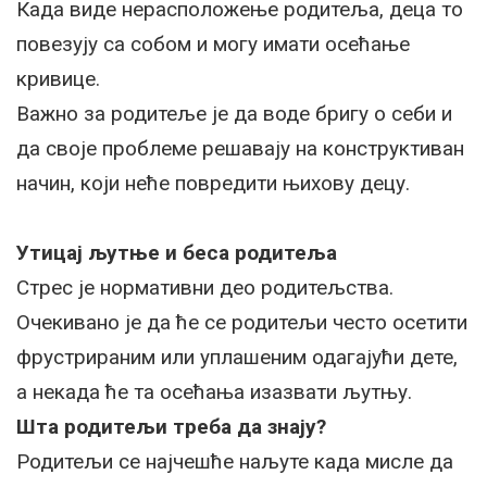
Када виде нерасположење родитеља, деца то
повезују са собом и могу имати осећање
кривице.
Важно за родитеље је да воде бригу о себи и
да своје проблеме решавају на конструктиван
начин, који неће повредити њихову децу.
Утицај љутње и беса родитеља
Стрес је нормативни део родитељства.
Очекивано је да ће се родитељи често осетити
фрустрираним или уплашеним одагајући дете,
а некада ће та осећања изазвати љутњу.
Шта родитељи треба да знају?
Родитељи се најчешће наљуте када мисле да