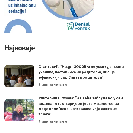
Најновије
Станковић: ”Нацрт ЗОСОВ-а не умањује права
ученика, наставника ни родитеља, циљ је
ефикаснији рад Савета родитеља”
3 мин за читање
Учитељица Сузана: ”Највећа заблуда коју сам
видела током каријере јесте мишљење да
деца воле ’лаке’ наставнике који ништа не
траже”
7 мин за читање