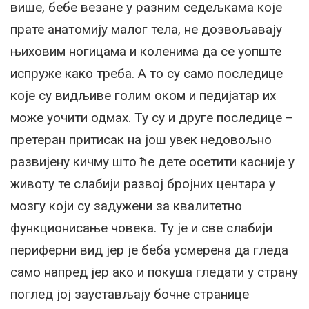
више, бебе везане у разним седељкама које
прате анатомију малог тела, не дозвољавају
њиховим ногицама и коленима да се уопште
испруже како треба. А то су само последице
које су видљиве голим оком и педијатар их
може уочити одмах. Ту су и друге последице –
претеран притисак на још увек недовољно
развијену кичму што ће дете осетити касније у
животу те слабији развој бројних центара у
мозгу који су задужени за квалитетно
функционисање човека. Ту је и све слабији
периферни вид јер је беба усмерена да гледа
само напред јер ако и покуша гледати у страну
поглед јој заустављају бочне странице