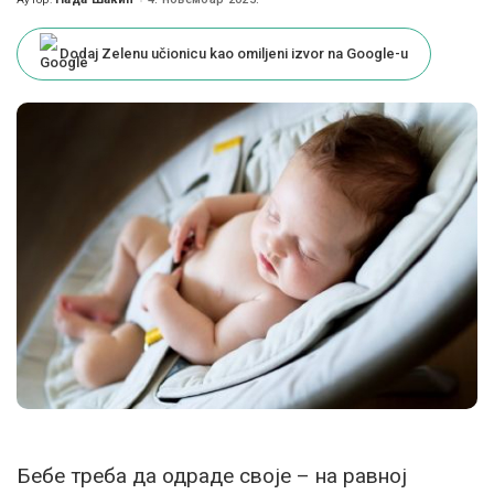
Posted
by
Dodaj Zelenu učionicu kao omiljeni izvor na Google-u
Бебе треба да одраде своје – на равној