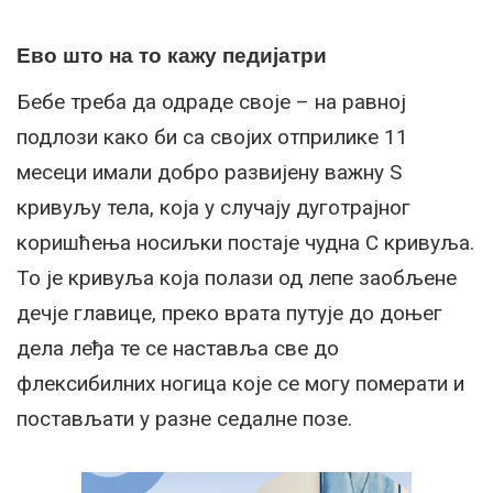
Ево што на то кажу педијатри
Бебе треба да одраде своје – на равној
подлози како би са својих отприлике 11
месеци имали добро развијену важну S
кривуљу тела, која у случају дуготрајног
коришћења носиљки постаје чудна С кривуља.
То је кривуља која полази од лепе заобљене
дечје главице, преко врата путује до доњег
дела леђа те се наставља све до
флексибилних ногица које се могу померати и
постављати у разне седалне позе.