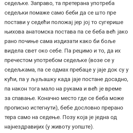
седељке. Заправо, та претерана употреба
седељки помаже само беби да се што пре
постави у седећи положај јер јој то сугерише
њихова анатомска постава па се беба већ јако
рано почиње сама издизати како би боље
видела свет око себе. Па рецимо и то, да их
пречестом употребом седељке (возе се у
седељкама, па се одмах пребаце у јаје док су у
кући, па у љуљашку када јаје постане досадно,
па након тога мало на рукама и већ је време
за спавање. Коначно место где се беба може
прописно истегнути), бебе дословно прерано
тера само на седење. Позу која је једна од
најнездравијих (у животу уопште).