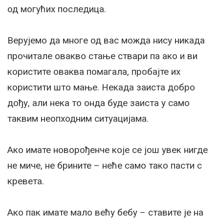
од могућих последица.
Верујемо да многе од вас можда нису никада
прочитале овакво стање ствари па ако и ви
користите оваква помагала, пробајте их
користити што мање. Некада заиста добро
дођу, али нека то онда буде заиста у само
таквим неопходним ситуацијама.
Ако имате новорођенче које се још увек нигде
не миче, не брините – неће само тако пасти с
кревета.
Ако пак имате мало већу бебу – ставите је на