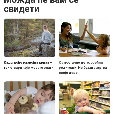
свидети
Када дође развојна криза –
Самостално дете, срећни
три ствари које морате знати
родитељи: Не будите жртва
своје деце!