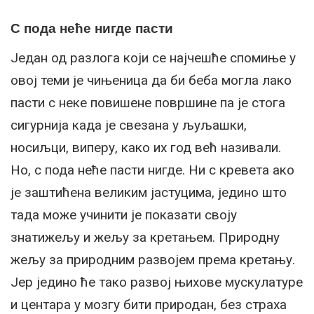
С пода неће нигде пасти
Један од разлога који се најчешће спомиње у
овој теми је чињеница да би беба могла лако
пасти с неке повишене површине па је стога
сигурнија када је свезана у љуљашки,
носиљци, виперу, како их год већ називали.
Но, с пода неће пасти нигде. Ни с кревета ако
је заштићена великим јастуцима, једино што
тада може учинити је показати своју
знатижељу и жељу за кретањем. Природну
жељу за природним развојем према кретању.
Јер једино ће тако развој њихове мускулатуре
и центара у мозгу бити природан, без страха