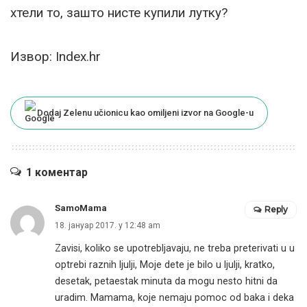
хтели то, зашто нисте купили лутку?
Извор: Index.hr
Dodaj Zelenu učionicu kao omiljeni izvor na Google-u
1 коментар
SamoMama
Reply
18. јануар 2017. у 12:48 am
Zavisi, koliko se upotrebljavaju, ne treba preterivati u u
optrebi raznih ljulji, Moje dete je bilo u ljulji, kratko,
desetak, petaestak minuta da mogu nesto hitni da
uradim. Mamama, koje nemaju pomoc od baka i deka