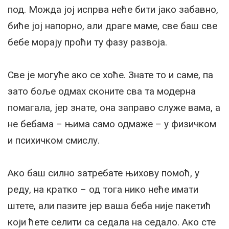
под. Можда јој испрва неће бити јако забавно,
биће јој напорно, али драге маме, све баш све
бебе морају проћи ту фазу развоја.
Све је могуће ако се хоће. Знате то и саме, па
зато боље одмах сконите сва та модерна
помагала, јер знате, она заправо служе вама, а
не бебама – њима само одмаже – у физичком
и психичком смислу.
Ако баш силно затребате њихову помоћ, у
реду, на кратко – од тога нико неће имати
штете, али пазите јер ваша беба није пакетић
који ћете селити са седала на седало. Ако сте