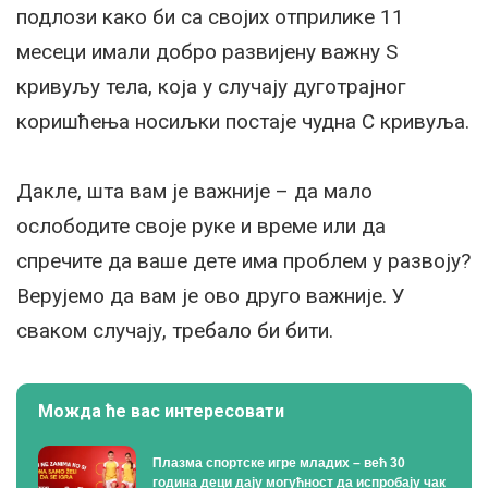
подлози како би са својих отприлике 11
месеци имали добро развијену важну S
кривуљу тела, која у случају дуготрајног
коришћења носиљки постаје чудна С кривуља.
Дакле, шта вам је важније – да мало
ослободите своје руке и време или да
спречите да ваше дете има проблем у развоју?
Верујемо да вам је ово друго важније. У
сваком случају, требало би бити.
Можда ће вас интересовати
Плазма спортске игре младих – већ 30
година деци дају могућност да испробају чак