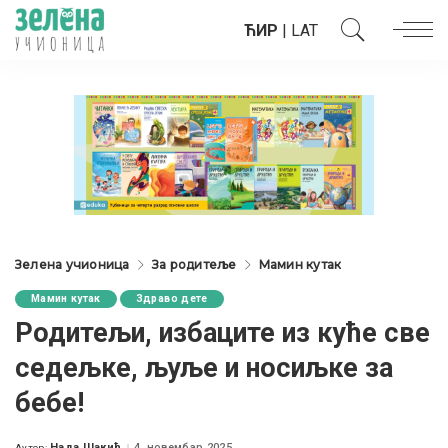
ЋИР
|
LAT
Зелена учионица
За родитеље
Мамин кутак
Мамин кутак
Здраво дете
Родитељи, избаците из куће све
седељке, љуље и носиљке за
бебе!
Нада Шакић
4. новембар 2025.
Аутор: