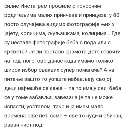
силне Инстаграм профиле с поносним
родитељима малих принчева и принцеза, у 80
посто случајева видимо фотографије њих у
јајету, колицима, љуљашкама, колицима… Где
су нестале фотографије беба с пода или с
кревета? Је ли постало срамота дете ставити
на под, поготово данас када имамо толико
широк избор оваквих супер помагача? А на
питање зашто то уопште набављају својој
деци најчешће се каже – па то имају сви, беба
се у томе забавља, завезана је па не може
испасти, уосталом, тако и ја имам мало
времена. Све пет, само – све то нуди и обичан,
раван чист под.