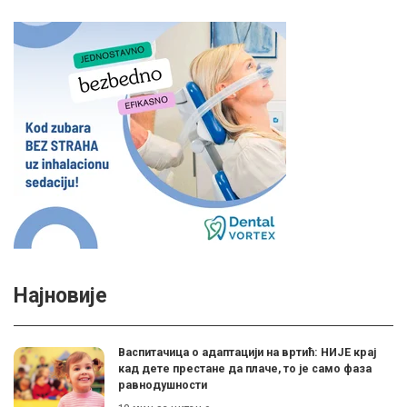
Најновије
Васпитачица о адаптацији на вртић: НИЈЕ крај
кад дете престане да плаче, то је само фаза
равнодушности