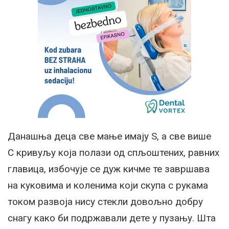
Данашња деца све мање имају Ѕ, а све више
С кривуљу која полази од спљоштених, равних
главица, избочује се дуж кичме те завршава
на куковима и коленима који скупа с рукама
током развоја нису стекли довољно добру
снагу како би подржавали дете у пузању. Шта