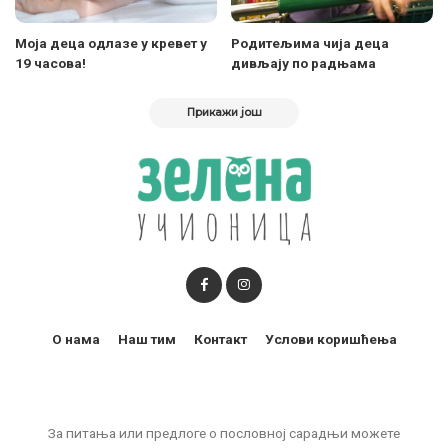
Моја деца одлазе у кревет у
Родитељима чија деца
19 часова!
дивљају по радњама
Прикажи још
О нама
Наш тим
Контакт
Услови коришћења
За питања или предлоге о пословној сарадњи можете