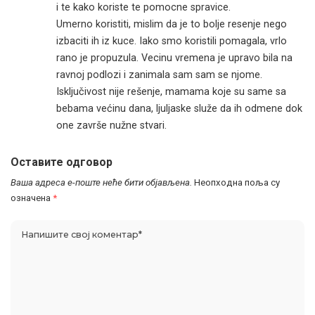
i te kako koriste te pomocne spravice.
Umerno koristiti, mislim da je to bolje resenje nego
izbaciti ih iz kuce. Iako smo koristili pomagala, vrlo
rano je propuzula. Vecinu vremena je upravo bila na
ravnoj podlozi i zanimala sam sam se njome.
Isključivost nije rešenje, mamama koje su same sa
bebama većinu dana, ljuljaske služe da ih odmene dok
one završe nužne stvari.
Оставите одговор
Ваша адреса е-поште неће бити објављена.
Неопходна поља су
означена
*