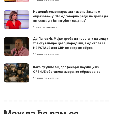
10 мин за читање
Нешовић коментарисала измене Закона о
образовању: ”Ко одговорно ради, не треба да
се плаши да ће изгубити лиценцу”
3 мин за читање
Др Пановић: Мајке треба да престану да сипају
храну у тањире целој породици, а од стола се
НЕ УСТАЈЕ док СВИ не заврше оброк
10 мин за читање
Како су учитељи, професори, научници из
СРБИЈЕ обогатили америчко образовање
10 мин за читање
Можда ће вам се