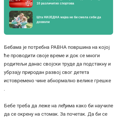
10 различитих спортова
Шта НИЈЕДНА мајка не би смела себи да
дозволи
Бебама је потребна РАВНА површина на којој
ће проводити своје време и док се многи
родитељи данас својски труде да подстакну и
убрзају природан развој свог детета
истовремено чине абнормално велике грешке
.
Бебе треба да леже на леђима како би научиле
да се окрену на стомак. За почетак. Да би се