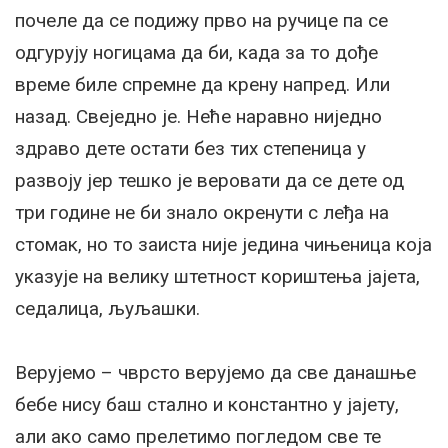
почеле да се подижу прво на ручице па се
одгурују ногицама да би, када за то дође
време биле спремне да крену напред. Или
назад. Свеједно је. Неће наравно ниједно
здраво дете остати без тих степеница у
развоју јер тешко је веровати да се дете од
три године не би знало окренути с леђа на
стомак, но то заиста није једина чињеница која
указује на велику штетност кориштења јајета,
седалица, љуљашки.
Верујемо – чврсто верујемо да све данашње
бебе нису баш стално и константно у јајету,
али ако само прелетимо погледом све те