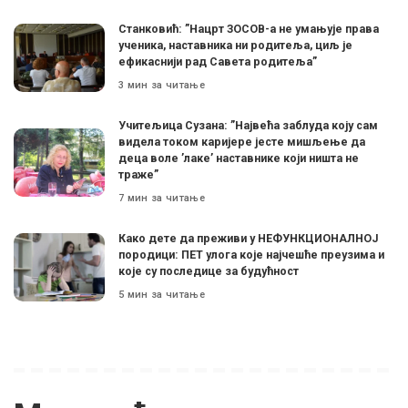
Станковић: ”Нацрт ЗОСОВ-а не умањује права
ученика, наставника ни родитеља, циљ је
ефикаснији рад Савета родитеља”
3 мин за читање
Учитељица Сузана: ”Највећа заблуда коју сам
видела током каријере јесте мишљење да
деца воле ’лаке’ наставнике који ништа не
траже”
7 мин за читање
Како дете да преживи у НЕФУНКЦИОНАЛНОЈ
породици: ПЕТ улога које најчешће преузима и
које су последице за будућност
5 мин за читање