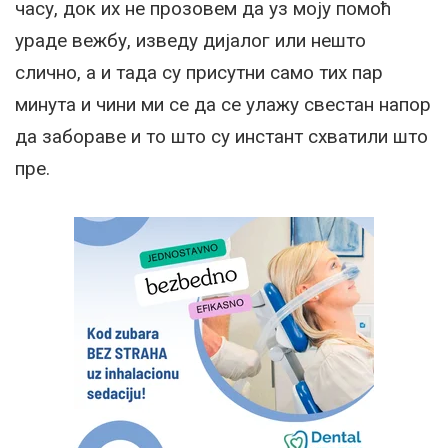
часу, док их не прозовем да уз моју помоћ
ураде вежбу, изведу дијалог или нешто
слично, а и тада су присутни само тих пар
минута и чини ми се да се улажу свестан напор
да забораве и то што су инстант схватили што
пре.