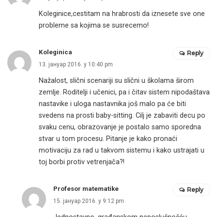
Koleginice,cestitam na hrabrosti da iznesete sve one
probleme sa kojima se susrecemo!
Koleginica
Reply
13. јануар 2016. у 10:40 pm
Nažalost, slični scenariji su slični u školama širom
zemlje. Roditelji i učenici, pa i čitav sistem nipodaštava
nastavike i uloga nastavnika još malo pa će biti
svedens na prosti baby-sitting. Cilj je zabaviti decu po
svaku cenu, obrazovanje je postalo samo sporedna
stvar u tom procesu. Pitanje je kako pronaći
motivaciju za rad u takvom sistemu i kako ustrajati u
toj borbi protiv vetrenjača?!
Profesor matematike
Reply
15. јануар 2016. у 9:12 pm