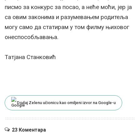
писмо за конкурс за посао, а неће моћи, јер ја
са овим законима и разумевањем родитеља
могу само да статирам у том филму њиховог
онеспособљавања.
Татјана Станковић
Dodaj Zelenu učionicu kao omiljeni izvor na Google-u
23 Коментара