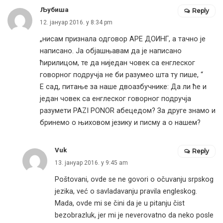
Љубиша
Reply
12. јануар 2016. у 8:34 pm
„нисам признала одговор АРЕ ДОИНГ, а тачно је
написано. Ја објашњавам да је написано
ћирилицом, те да ниједан човек са енглеског
говорног подручја не би разумео шта ту пише, “
Е сад, питање за наше двоазбучнике: Да ли ће и
један човек са енглеског говорног подручја
разумети PAZI PONOR абецедом? За друге знамо и
бринемо о њиховом језику и писму а о нашем?
Vuk
Reply
13. јануар 2016. у 9:45 am
Poštovani, ovde se ne govori o očuvanju srpskog
jezika, već o savladavanju pravila engleskog.
Mada, ovde mi se čini da je u pitanju čist
bezobrazluk, jer mi je neverovatno da neko posle