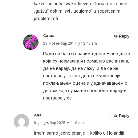
kakvoj se priča svakodnevno. Oni samo koriste
„gužvu“ dok mi svi „ludujemo“ u sopstvenim
problemima.
Саша
Reply
23. новембар 2017. у 12:46 am
Ради се баш о правима деце – оне деце
која су нормална и нормално васпитана,
да не варају, да не лажу, и да се не
претварају! Таква деца се унижавају
поклањањем оцена и уједначавањем с
децом која су мање способна, варају и
претварају се.
Ana
Reply
8. децембар 2025. у 1:10 am
Imam samo jedno pitanje – koliko u Holandiji