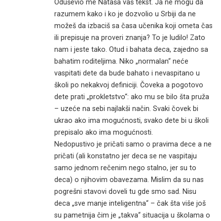
Oduševio me Nataša vaš tekst. Ja ne mogu da
razumem kako i ko je dozvolio u Srbiji da ne
možeš da izbaciš sa časa učenika koji ometa čas
ili prepisuje na proveri znanja? To je ludilo! Zato
nam i jeste tako. Otud i bahata deca, zajedno sa
bahatim roditeljima. Niko „normalan“ neće
vaspitati dete da bude bahato i nevaspitano u
školi po nekakvoj definiciji. Čoveka a pogotovo
dete prati „prokletstvo“: ako mu se bilo šta pruža
– uzeće na sebi najlakši način. Svaki čovek bi
ukrao ako ima mogućnosti, svako dete bi u školi
prepisalo ako ima mogućnosti.
Nedopustivo je pričati samo o pravima dece a ne
pričati (ali konstatno jer deca se ne vaspitaju
samo jednom rečenim nego stalno, jer su to
deca) o njihovim obavezama. Mislim da su nas
pogrešni stavovi doveli tu gde smo sad. Nisu
deca „sve manje inteligentna“ – čak šta više još
su pametnija čim je „takva“ situacija u školama o