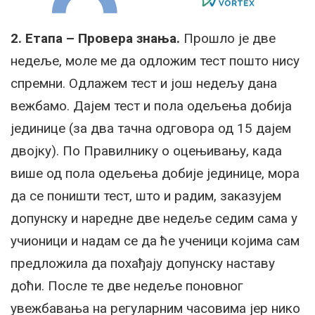
2. Етапа – Провера знања.
Прошло је две
недеље, моле ме да одложим тест пошто нису
спремни. Одлажем тест и још недељу дана
вежбамо. Дајем тест и пола одељења добија
јединице (за два тачна одговора од 15 дајем
двојку). По Правилнику о оцењивању, када
више од пола одељења добије јединице, мора
да се поништи тест, што и радим, заказујем
допунску и наредне две недеље седим сама у
учионици и надам се да ће ученици којима сам
предложила да похађају допунску наставу
доћи. После те две недеље поновног
увежбавања на регуларним часовима јер нико