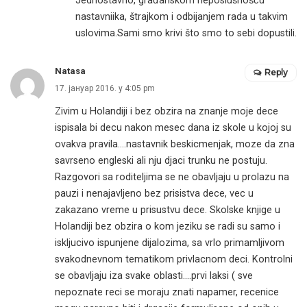
Jednostavno, građanskom neposlušnošću
nastavniika, štrajkom i odbijanjem rada u takvim
uslovima.Sami smo krivi što smo to sebi dopustili.
Natasa
Reply
17. јануар 2016. у 4:05 pm
Zivim u Holandiji i bez obzira na znanje moje dece
ispisala bi decu nakon mesec dana iz skole u kojoj su
ovakva pravila….nastavnik beskicmenjak, moze da zna
savrseno engleski ali nju djaci trunku ne postuju.
Razgovori sa roditeljima se ne obavljaju u prolazu na
pauzi i nenajavljeno bez prisistva dece, vec u
zakazano vreme u prisustvu dece. Skolske knjige u
Holandiji bez obzira o kom jeziku se radi su samo i
iskljucivo ispunjene dijalozima, sa vrlo primamljivom
svakodnevnom tematikom privlacnom deci. Kontrolni
se obavljaju iza svake oblasti….prvi laksi ( sve
nepoznate reci se moraju znati napamer, recenice