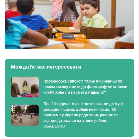
Можда ће вас интересовати
Професорка српског: ”Хоће ли ученици по
новом закону смети да формирају читалачки
клуб? Хоће ли то смети у школи?”
Пре 30 година: Ако се дете пожали да му је
досадно – одмах добије неки посао, ТВ
програм су бирали родитељи, ручало се
заједно, јављање на улици је било
ОБАВЕЗНО