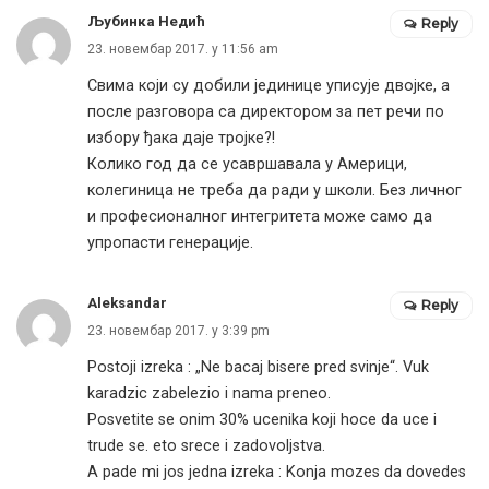
Љубинка Недић
Reply
23. новембар 2017. у 11:56 am
Свима који су добили јединице уписује двојке, а
после разговора са директором за пет речи по
избору ђака даје тројке?!
Колико год да се усавршавала у Америци,
колегиница не треба да ради у школи. Без личног
и професионалног интегритета може само да
упропасти генерације.
Aleksandar
Reply
23. новембар 2017. у 3:39 pm
Postoji izreka : „Ne bacaj bisere pred svinje“. Vuk
karadzic zabelezio i nama preneo.
Posvetite se onim 30% ucenika koji hoce da uce i
trude se. eto srece i zadovoljstva.
A pade mi jos jedna izreka : Konja mozes da dovedes