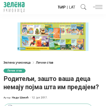
ЋИР
|
LAT
Зелена учионица
Лични став
Лични став
Родитељи, зашто ваша деца
немају појма шта им предајем?
Нада Шакић
12. јул 2017.
Аутор:
Posted
by