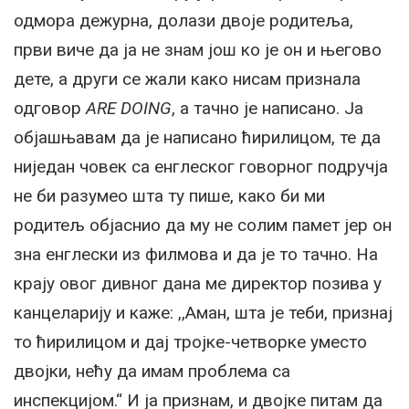
одмора дежурна, долази двоје родитеља,
први виче да ја не знам још ко је он и његово
дете, а други се жали како нисам признала
одговор
ARE DOING
, а тачно је написано. Ја
објашњавам да је написано ћирилицом, те да
ниједан човек са енглеског говорног подручја
не би разумео шта ту пише, како би ми
родитељ објаснио да му не солим памет јер он
зна енглески из филмова и да је то тачно. На
крају овог дивног дана ме директор позива у
канцеларију и каже: ,,Аман, шта је теби, признај
то ћирилицом и дај тројке-четворке уместо
двојки, нећу да имам проблема са
инспекцијом.“ И ја признам, и двојке питам да