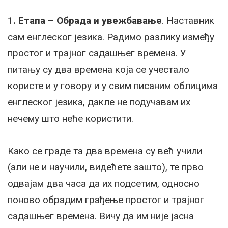
1
. Етапа – Обрада и увежбавање
. Наставник
сам енглеског језика. Радимо разлику између
простог и трајног садашњег времена. У
питању су два времена која се учестало
користе и у говору и у свим писаним облицима
енглеског језика, дакле не подучавам их
нечему што неће користити.
Како се граде та два времена су већ учили
(али не и научили, видећете зашто), те прво
одвајам два часа да их подсетим, односно
поново обрадим грађење простог и трајног
садашњег времена. Вичу да им није јасна