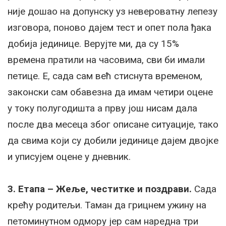
није дошао на допунску уз невероватну лепезу
изговора, поново дајем тест и опет пола ђака
добија јединице. Верујте ми, да су 15%
времена пратили на часовима, сви би имали
петице. Е, сада сам већ стиснута временом,
законски сам обавезна да имам четири оцене
у току полугодишта а прву још нисам дала
после два месеца због описане ситуације, тако
да свима који су добили јединице дајем двојке
и уписујем оцене у дневник.
3. Етапа – Жеље, честитке и поздрави.
Сада
крећу родитељи. Таман да грицнем ужину на
петоминутном одмору јер сам наредна три