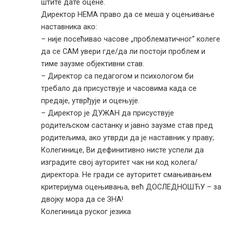
штите дате оцене.
Директор НЕМА право да се меша у оцењивање
наставника ако:
– није посећивао часове „проблематичног“ колеге
да се САМ увери где/да ли постоји проблем и
тиме заузме објективни став.
– Директор са педагогом и психологом би
требало да присуствује и часовима када се
предаје, утврђује и оцењује.
– Директор је ДУЖАН да присуствује
родитељском састанку и јавно заузме став пред
родитељима, ако утврди да је наставник у праву;
Колегинице, Ви дефинитивно нисте успели да
изградите свој ауторитет чак ни код колега/
директора. Не гради се ауторитет смањивањем
критеријума оцењивања, већ ДОСЛЕДНОШЋУ – за
двојку мора да се ЗНА!
Колегиница руског језика