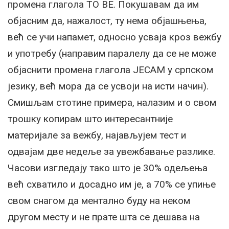
промена глагола TO BE. Покушавам да им
објасним да, нажалост, ту нема објашњења,
већ се учи напамет, односно усваја кроз вежбу
и употребу (направим паралелу да се не може
објаснити промена глагола ЈЕСАМ у српском
језику, већ мора да се усвоји на исти начин).
Смишљам стотине примера, налазим и о свом
трошку копирам што интересантније
материјале за вежбу, најављујем тест и
одвајам две недеље за увежбавање разлике.
Часови изгледају тако што је 30% одељења
већ схватило и досадно им је, а 70% се упиње
свом снагом да ментално буду на неком
другом месту и не прате шта се дешава на