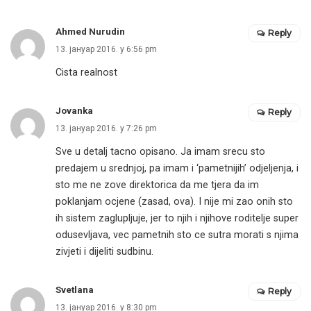
Ahmed Nurudin
Reply
13. јануар 2016. у 6:56 pm
Cista realnost
Jovanka
Reply
13. јануар 2016. у 7:26 pm
Sve u detalj tacno opisano. Ja imam srecu sto
predajem u srednjoj, pa imam i ‘pametnijih’ odjeljenja, i
sto me ne zove direktorica da me tjera da im
poklanjam ocjene (zasad, ova). I nije mi zao onih sto
ih sistem zaglupljuje, jer to njih i njihove roditelje super
odusevljava, vec pametnih sto ce sutra morati s njima
zivjeti i dijeliti sudbinu.
Svetlana
Reply
13. јануар 2016. у 8:30 pm