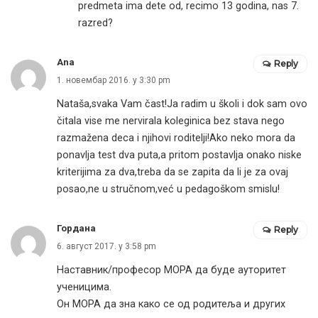
predmeta ima dete od, recimo 13 godina, nas 7.
razred?
Ana
Reply
1. новембар 2016. у 3:30 pm
Nataša,svaka Vam čast!Ja radim u školi i dok sam ovo
čitala vise me nervirala koleginica bez stava nego
razmažena deca i njihovi roditelji!Ako neko mora da
ponavlja test dva puta,a pritom postavlja onako niske
kriterijima za dva,treba da se zapita da li je za ovaj
posao,ne u stručnom,već u pedagoškom smislu!
Гордана
Reply
6. август 2017. у 3:58 pm
Наставник/професор МОРА да буде ауторитет
ученицима.
Он МОРА да зна како се од родитеља и других