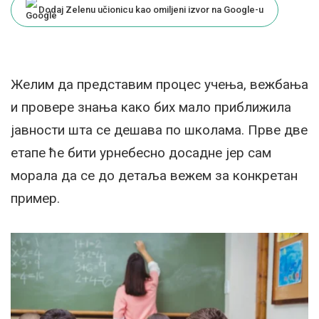
Dodaj Zelenu učionicu kao omiljeni izvor na Google-u
Желим да представим процес учења, вежбања
и провере знања како бих мало приближила
јавности шта се дешава по школама. Прве две
етапе ће бити урнебесно досадне јер сам
морала да се до детаља вежем за конкретан
пример.