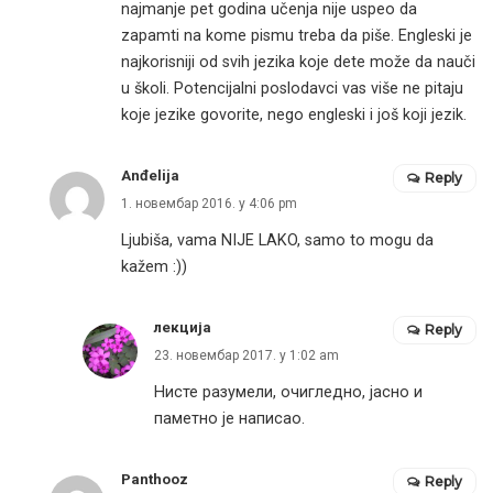
najmanje pet godina učenja nije uspeo da
zapamti na kome pismu treba da piše. Engleski je
najkorisniji od svih jezika koje dete može da nauči
u školi. Potencijalni poslodavci vas više ne pitaju
koje jezike govorite, nego engleski i još koji jezik.
Anđelija
Reply
1. новембар 2016. у 4:06 pm
Ljubiša, vama NIJE LAKO, samo to mogu da
kažem :))
лекција
Reply
23. новембар 2017. у 1:02 am
Нисте разумели, очигледно, јасно и
паметно је написао.
Panthooz
Reply