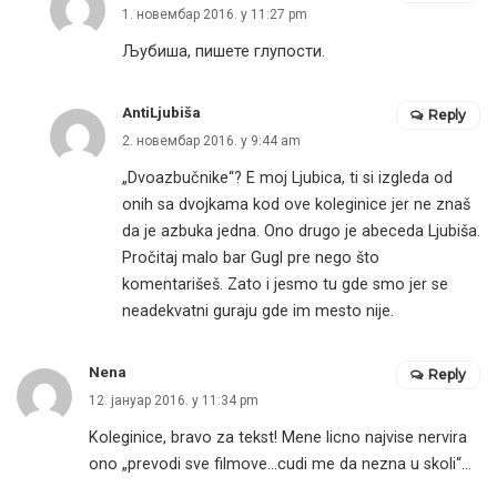
1. новембар 2016. у 11:27 pm
Љубиша, пишете глупости.
AntiLjubiša
Reply
2. новембар 2016. у 9:44 am
„Dvoazbučnike“? E moj Ljubica, ti si izgleda od
onih sa dvojkama kod ove koleginice jer ne znaš
da je azbuka jedna. Ono drugo je abeceda Ljubiša.
Pročitaj malo bar Gugl pre nego što
komentarišeš. Zato i jesmo tu gde smo jer se
neadekvatni guraju gde im mesto nije.
Nena
Reply
12. јануар 2016. у 11:34 pm
Koleginice, bravo za tekst! Mene licno najvise nervira
ono „prevodi sve filmove…cudi me da nezna u skoli“…