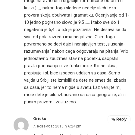
mogu naravno biti i drgacije formulisane od onih u
knjizi ) ,,,, nakon toga sledece nedelje sledi teza
provera skoja obuhvata i gramatiku. Ocenjivanje od 1-
10 jedno pogresno slovo je 9,5 ….. i tako sve do 1…
negativna je 5,4 , a 5,5 je pozitivna . Ne desava se da
vise od pola razreda ima negativne. Osim toga
povremeno se deci daje i nenajavljen test „slusanja-
razumevanja“ nakon cega odgovaraju na pitanja. Vrlo
jednostavno zauzmes stav na pocetku, saopstis
pravila ponasanja i sve funkcionise. Ko ne slusa,
prepisuje i sl. bice izbacen-udaljen sa casa. Samo
valjda u Srbiji ste izmislili da dete ne smes da izbacis
sa casa, jer to nema nigde u svetu. Laz verujte mi, i
moje dete je bilo izbacivano sa casa geografije, ali s
punim pravom i zasluzeno.
Gricko
Reply
7. новембар 2016. у 6:24 pm