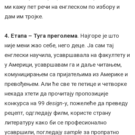
ми кажу пет речи на енглеском по избору и
дам им тројке.
4. Етапа – Туга преголема
. Најгоре је што
није мени жао себе, него деце. Ја сам тај
енглески научила, усавршавала на факултету и
у Америци, усавршавам га и даље читањем,
комуницирањем са пријатељима из Америке и
превођењем. Али ће све те петице и четворке
некада хтети да прочитају пропозиције
конкурса на 99
design
-у, пожелеће да преведу
рецепт, одгледају филм, користе страну
литературу како би се професионално
усавршили, погледају
sample
за пропратно