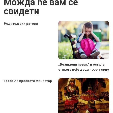
Можда ће вам се
свидети
Родитељски ратови
„Безимени првак“ и остале
етикете које деца носе у срцу
Треба ли просвети министар