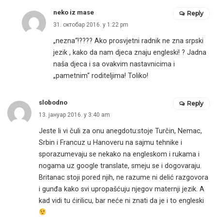
neko iz mase
Reply
31. октобар 2016. у 1:22 pm
„nezna“!???? Ako prosvjetni radnik ne zna srpski
jezik , kako da nam djeca znaju engleski! ? Jadna
naša djeca i sa ovakvim nastavnicima i
„pametnim“ roditeljima! Toliko!
slobodno
Reply
13. јануар 2016. у 3:40 am
Jeste li vi čuli za onu anegdotu:stoje Turčin, Nemac,
Srbin i Francuz u Hanoveru na sajmu tehnike i
sporazumevaju se nekako na engleskom i rukama i
nogama uz google translate, smeju se i dogovaraju.
Britanac stoji pored njih, ne razume ni delić razgovora
i gunđa kako svi upropašćuju njegov maternji jezik. A
kad vidi tu ćirilicu, bar neće ni znati da je i to engleski