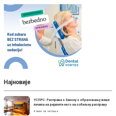
Најновије
УСПРС: Расправа о Закону о образовању више
личила на ријалити него на озбиљну расправу
4 мин за читање