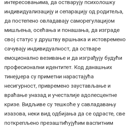
интересовањима, да остварују психолошку
индивидуализацију и сепарацију од родитеља,
да постепено овладавају саморегулацијом
мишљења, осећања и понашања, да изграде
свој статус у друштву вршњака и истовремено
сачувају индивидуалност, да остваре
емоционално везивање и да изграђују будући
професионални идентитет. Код данашњих
тинејџера су приметни нарастајућа
несигурност, привремено заустављање и
враћање уназад и учесталије адолесцентне
кризе. Видљиве су тешкоће у савладавању
изазова, неки вид одбијања да се одрасте, све
поткрепљено презаштићујућим васпитним