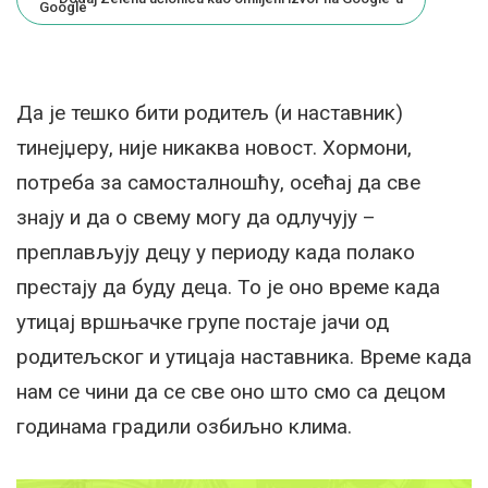
Да је тешко бити родитељ (и наставник)
тинејџеру, није никаква новост. Хормони,
потреба за самосталношћу, осећај да све
знају и да о свему могу да одлучују –
преплављују децу у периоду када полако
престају да буду деца. То је оно време када
утицај вршњачке групе постаје јачи од
родитељског и утицаја наставника. Време када
нам се чини да се све оно што смо са децом
годинама градили озбиљно клима.