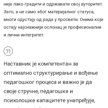
није лако градити и одржавати свој ауторитет.
Зато, а не само због материјалног статуса,
многи одустају од рада у просвети. Онима који
остају најснажнији ослонац је професионални
и лични интегритет.
Наставник је компетентан за
оптимално структурирање и вођење
педагошког процеса и важно је да
своје стручне, педагошке и
психолошке капацитете унапређује,