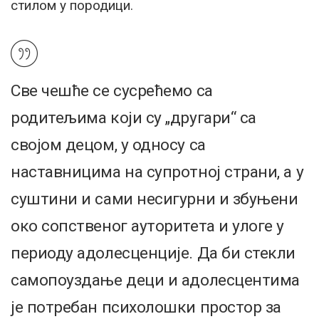
стилом у породици.
Све чешће се сусрећемо са
родитељима који су „другари“ са
својом децом, у односу са
наставницима на супротној страни, а у
суштини и сами несигурни и збуњени
око сопственог ауторитета и улоге у
периоду адолесценције. Да би стекли
самопоуздање деци и адолесцентима
је потребан психолошки простор за