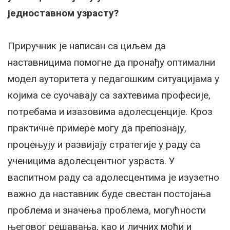
једноставном узрасту?
Приручник је написан са циљем да
наставницима помогне да пронађу оптимални
модел ауторитета у педагошким ситуацијама у
којима се суочавају са захтевима професије,
потребама и изазовима адолесценције. Кроз
практичне примере могу да препознају,
процењују и развијају стратегије у раду са
ученицима адолесцентног узраста. У
васпитном раду са адолесцентима је изузетно
важно да наставник буде свестан постојања
проблема и значења проблема, могућности
његовог решавања, као и личних моћи и