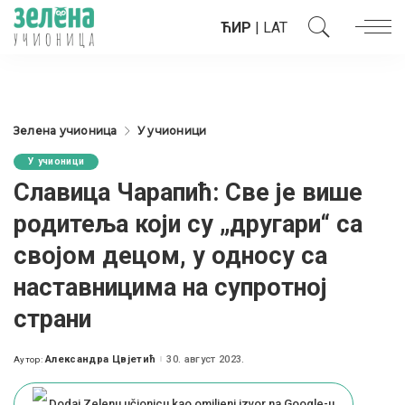
ЋИР
|
LAT
Зелена учионица
У учионици
У учионици
Славица Чарапић: Све је више
родитеља који су „другари“ са
својом децом, у односу са
наставницима на супротној
страни
Александра Цвјетић
30. август 2023.
Аутор:
Posted
by
Dodaj Zelenu učionicu kao omiljeni izvor na Google-u