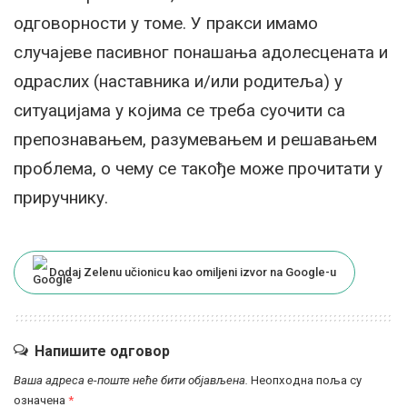
одговорности у томе. У пракси имамо
случајеве пасивног понашања адолесцената и
одраслих (наставника и/или родитеља) у
ситуацијама у којима се треба суочити са
препознавањем, разумевањем и решавањем
проблема, о чему се такође може прочитати у
приручнику.
Dodaj Zelenu učionicu kao omiljeni izvor na Google-u
Напишите одговор
Ваша адреса е-поште неће бити објављена.
Неопходна поља су
означена
*