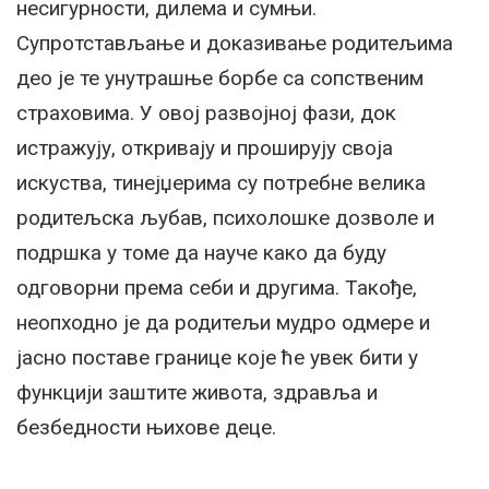
несигурности, дилема и сумњи.
Супротстављање и доказивање родитељима
део је те унутрашње борбе са сопственим
страховима. У овој развојној фази, док
истражују, откривају и проширују своја
искуства, тинејџерима су потребне велика
родитељска љубав, психолошке дозволе и
подршка у томе да науче како да буду
одговорни према себи и другима. Такође,
неопходно је да родитељи мудро одмере и
јасно поставе границе које ће увек бити у
функцији заштите живота, здравља и
безбедности њихове деце.