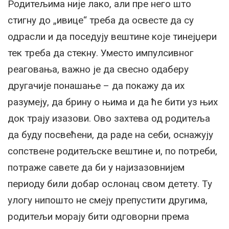
Родитељима није лако, али пре него што
стигну до „ивице“ треба да освесте да су
одрасли и да поседују вештине које тинејџери
тек треба да стекну. Уместо импулсивног
реаговања, важно је да свесно одаберу
другачије понашање – да покажу да их
разумеју, да брину о њима и да ће бити уз њих
док трају изазови. Ово захтева од родитеља
да буду посвећени, да раде на себи, оснажују
сопствене родитељске вештине и, по потреби,
потраже савете да би у најизазовнијем
периоду били добар ослонац свом детету. Ту
улогу нипошто не смеју препустити другима,
родитељи морају бити одговорни према