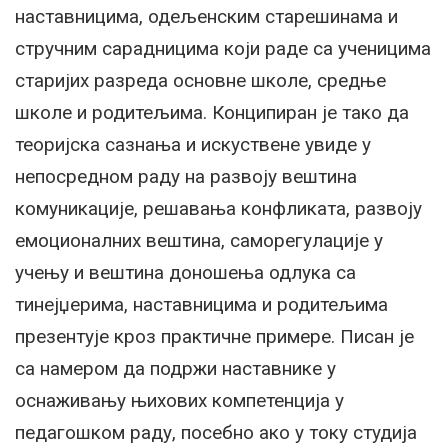
наставницима, одељенским старешинама и
стручним сарадницима који раде са ученицима
старијих разреда основне школе, средње
школе и родитељима. Конципиран је тако да
теоријска сазнања и искуствене увиде у
непосредном раду на развоју вештина
комуникације, решавања конфликата, развоју
емоционалних вештина, саморегулације у
учењу и вештина доношења одлука са
тинејџерима, наставницима и родитељима
презентује кроз практичне примере. Писан је
са намером да подржи наставнике у
оснаживању њихових компетенција у
педагошком раду, посебно ако у току студија