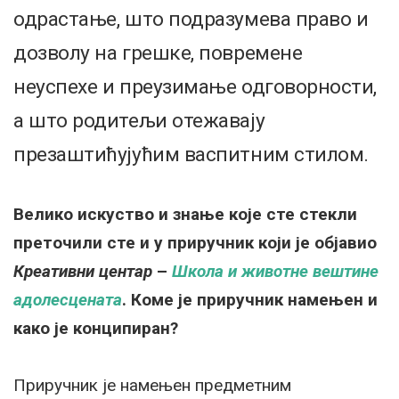
одрастање, што подразумева право и
дозволу на грешке, повремене
неуспехе и преузимање одговорности,
а што родитељи отежавају
презаштићујућим васпитним стилом.
Велико искуство и знање које сте стекли
преточили сте и у приручник који је објавио
Креативни центар
–
Школа и животне вештине
адолесцената
. Коме је приручник намењен и
како је конципиран?
Приручник је намењен предметним