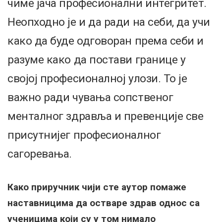
чиме јача професионални интегритет.
Неопходно је и да ради на себи, да учи
како да буде одговоран према себи и
разуме како да постави границе у
својој професионалној улози. То је
важно ради чувања сопственог
менталног здравља и превенције све
присутнијег професионалног
сагоревања.
Како приручник чији сте аутор помаже
наставницима да остваре здрав однос са
ученицима који су у том нимало