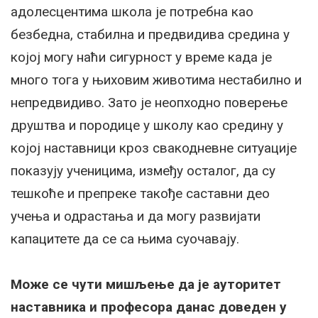
адолесцентима школа је потребна као
безбедна, стабилна и предвидива средина у
којој могу наћи сигурност у време када је
много тога у њиховим животима нестабилно и
непредвидиво. Зато је неопходно поверење
друштва и породице у школу као средину у
којој наставници кроз свакодневне ситуације
показују ученицима, између осталог, да су
тешкоће и препреке такође саставни део
учења и одрастања и да могу развијати
капацитете да се са њима суочавају.
Може се чути мишљење да је ауторитет
наставника и професора данас доведен у