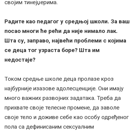
својим тинејџерима.
Радите као педагог у средњој школи. За ваш
посао многи ће рећи да није нимало лак.
Шта су, заправо, највећи проблеми с којима
се деца тог узраста боре? Шта им
недостаје?
Током средње школе деца пролазе кроз
најбурније изазове адолесценције. Они имају
много важних развојних задатака. Треба да
прихвате своје телесне промене, да заволе
своје тело и доживе себе као особу одређеног
пола са дефинисаним сексуалним