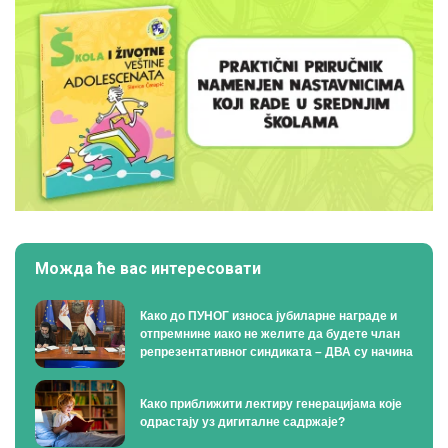
Можда ће вас интересовати
Како до ПУНОГ износа јубиларне награде и
отпремнине иако не желите да будете члан
репрезентативног синдиката – ДВА су начина
Како приближити лектиру генерацијама које
одрастају уз дигиталне садржаје?