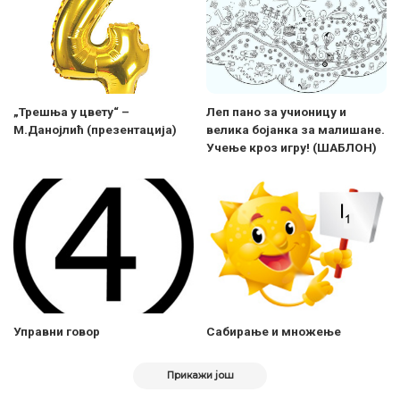
„Трешња у цвету“ –
Леп пано за учионицу и
М.Данојлић (презентација)
велика бојанка за малишане.
Учење кроз игру! (ШАБЛОН)
Управни говор
Сабирање и множење
Прикажи још