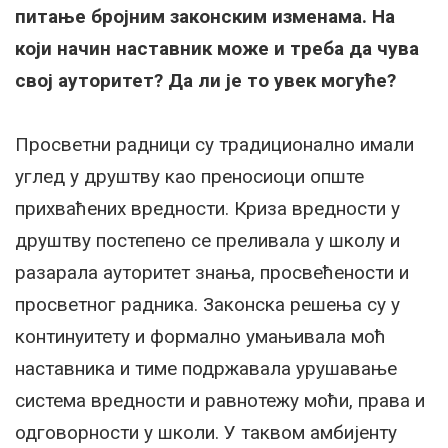
питање бројним законским изменама. На
који начин наставник може и треба да чува
свој ауторитет? Да ли је то увек могуће?
Просветни радници су традиционално имали
углед у друштву као преносиоци опште
прихваћених вредности. Криза вредности у
друштву постепено се преливала у школу и
разарала ауторитет знања, просвећености и
просветног радника. Законска решења су у
континуитету и формално умањивала моћ
наставника и тиме подржавала урушавање
система вредности и равнотежу моћи, права и
одговорности у школи. У таквом амбијенту