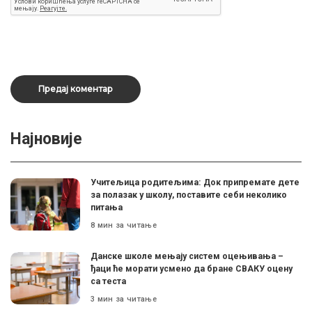
Најновије
Учитељица родитељима: Док припремате дете
за полазак у школу, поставите себи неколико
питања
8 мин за читање
Данске школе мењају систем оцењивања –
ђаци ће морати усмено да бране СВАКУ оцену
са теста
3 мин за читање