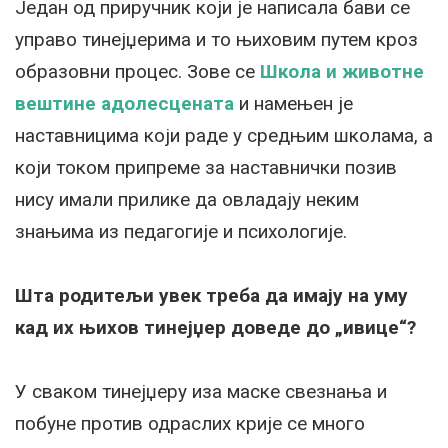
Један од приручник који је написала бави се
управо тинејџерима и то њиховим путем кроз
образовни процес. Зове се
Школа и животне
вештине адолесцената
и намењен је
наставницима који раде у средњим школама, а
који током припреме за наставнички позив
нису имали прилике да овладају неким
знањима из педагогије и психологије.
Шта родитељи увек треба да имају на уму
кад их њихов тинејџер доведе до „ивице“?
У сваком тинејџеру иза маске свезнања и
побуне против одраслих крије се много