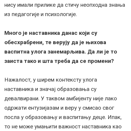
нису имали прилике да стичу неопходна знања
из педагогије и психологије.
Много је наставника данас који су
обесхрабрени, те верују да је њихова
васпитна улога занемарљива. Да ли је то
заиста тако и шта треба да се промени?
Нажалост, у ширем контексту улога
наставника и значај образовања су
девалвирани. У таквом амбијенту није лако
одржати ентузијазам и веру у смисао свог
посла у образовању и васпитању деце. Ипак,
то не може умањити важност наставника као