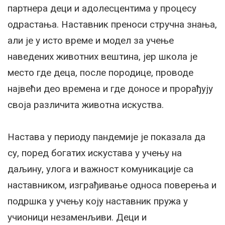
партнера деци и адолесцентима у процесу
одрастања. Наставник преноси стручна знања,
али је у исто време и модел за учење
наведених животних вештина, јер школа је
место где деца, после породице, проводе
највећи део времена и где доносе и прорађују
своја различита животна искуства.
Настава у периоду пандемије је показала да
су, поред богатих искустава у учењу на
даљину, улога и важност комуникације са
наставником, изграђивање односа поверења и
подршка у учењу коју наставник пружа у
учионици незаменљиви. Деци и