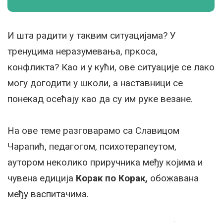
И шта радити у таквим ситуацијама? У
тренуцима неразумевања, пркоса,
конфликта? Као и у кући, ове ситуације се лако
могу догодити у школи, а наставници се
понекад осећају као да су им руке везане.
На ове теме разговарамо са Славицом
Чарапић, педагогом, психотерапеутом,
аутором неколико приручника међу којима и
чувена едиција
Корак по Корак,
обожавана
међу васпитачима.