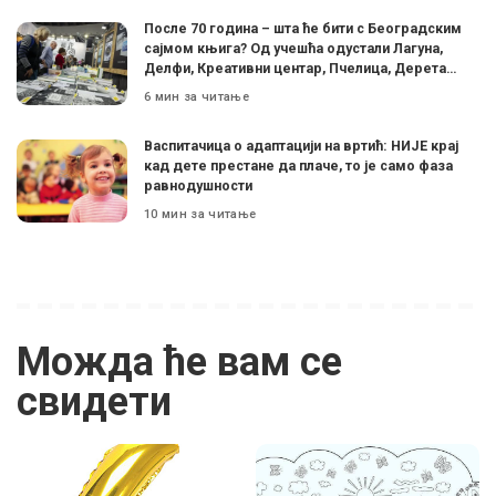
После 70 година – шта ће бити с Београдским
сајмом књига? Од учешћа одустали Лагуна,
Делфи, Креативни центар, Пчелица, Дерета…
6 мин за читање
Васпитачица о адаптацији на вртић: НИЈЕ крај
кад дете престане да плаче, то је само фаза
равнодушности
10 мин за читање
Можда ће вам се
свидети