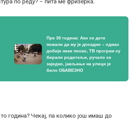
атура по реду? – пита ме фризерка.
Пре 30 година: Ако се дете
пожали да му је досадно – одмах
добије неки посао, ТВ програм су
бирали родитељи, ручало се
заједно, јављање на улици је
било ОБАВЕЗНО
е то година? Чекај, па колико још имаш до