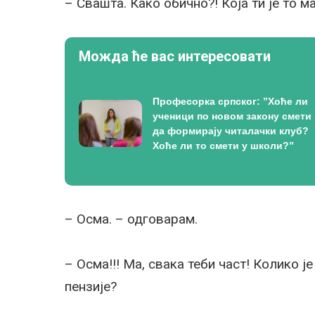
– Свашта. Како обично?! Која ти је то м
Можда ће вас интересовати
Професорка српског: ”Хоће ли
ученици по новом закону смети
да формирају читалачки клуб?
Хоће ли то смети у школи?”
– Осма. – одговарам.
– Осма!!! Ма, свака теби част! Колико ј
пензије?