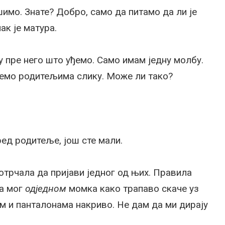
шимо. Знате? Добро, само да питамо да ли је
к је матура.
ну пре него што уђемо. Само имам једну молбу.
емо родитељима слику. Може ли тако?
ред родитеље, још сте мали.
отрчала да пријави једног од њих. Правила
ла мог
одједном
момка како трапаво скаче уз
м и панталонама накриво. Не дам да ми дирају