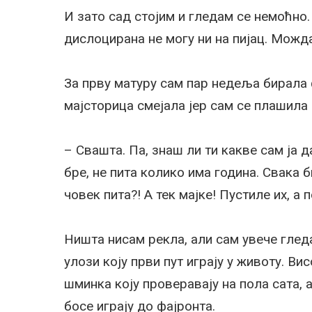
И зато сад стојим и гледам се немоћно. 
дислоцирана не могу ни на пијац. Можда
За прву матуру сам пар недеља бирала 
мајсторица смејала јер сам се плашила д
– Свашта. Па, знаш ли ти какве сам ја 
бре, не пита колико има година. Свака б
човек пита?! А тек мајке! Пустиле их, а
Ништа нисам рекла, али сам увече глед
улози коју први пут играју у животу. Ви
шминка коју проверавају на пола сата, 
босе играју до фајронта.