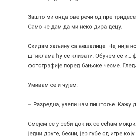
Зашто ми онда ове речи од пре тридесе
Само не дам да ми неко дира децу.
Скидам хаљину са вешалице. Не, није но
штиклама ћу се клизати. Обучем се и… 
фотографије поред бањске чесме. Гледа
Умивам се и чујем:
– Разредна, узели нам пиштоље. Кажу д
Смејем се у себи док их се сећам мокри
једни друге, бесни, јер губе од игре кој