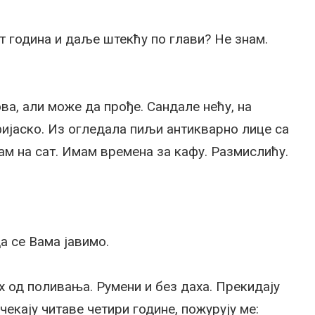
т година и даље штекћу по глави? Не знам.
ва, али може да прође. Сандале нећу, на
фијаско. Из огледала пиљи антикварно лице са
м на сат. Имам времена за кафу. Размислићу.
а се Вама јавимо.
х од поливања. Румени и без даха. Прекидају
у чекају читаве четири године, пожурују ме: