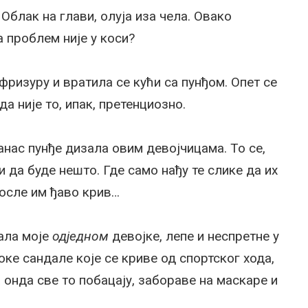
Облак на глави, олуја иза чела. Овако
 проблем није у коси?
фризуру и вратила се кући са пунђом. Опет се
а није то, ипак, претенциозно.
данас пунђе дизала овим девојчицама. То се,
и да буде нешто. Где само нађу те слике да их
 после им ђаво крив…
ала моје
одједном
девојке, лепе и неспретне у
соке сандале које се криве од спортског хода,
а онда све то побацају, забораве на маскаре и