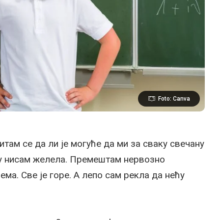
Foto: Canva
там се да ли је могуће да ми за сваку свечану
у нисам желела. Премештам нервозно
ма. Све је горе. А лепо сам рекла да нећу