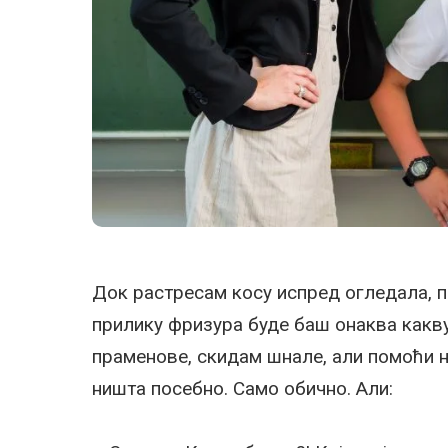
Док растресам косу испред огледала, пи
прилику фризура буде баш онаква какв
праменове, скидам шнале, али помоћи не
ништа посебно. Само обично. Али: