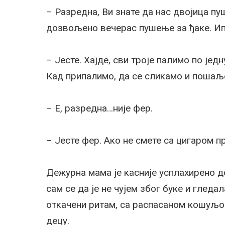
– Разредна, Ви знате да нас двојица пу
дозвољено вечерас пушење за ђаке. Ипа
– Јесте. Хајде, сви троје палимо по јед
Кад припалимо, да се сликамо и пошаљ
– Е, разредна…није фер.
– Јесте фер. Ако не смете са цигаром п
Дежурна мама је касније усплахирено д
сам се да је не чујем због буке и гледа
откачени ритам, са распасаном кошуљо
децу.