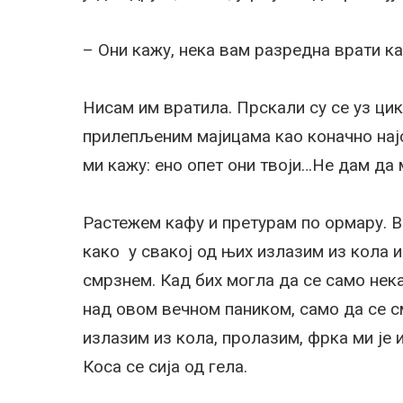
– Они кажу, нека вам разредна врати ка
Нисам им вратила. Прскали су се уз цик
прилепљеним мајицама као коначно најст
ми кажу: ено опет они твоји…Не дам да 
Растежем кафу и претурам по ормару. 
како у свакој од њих излазим из кола 
смрзнем. Кад бих могла да се само нек
над овом вечном паником, само да се с
излазим из кола, пролазим, фрка ми је
Коса се сија од гела.