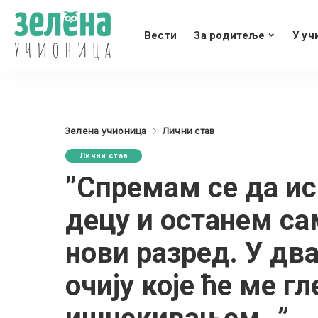
Вести
За родитеље
У уч
Зелена учионица
Лични став
Лични став
”Спремам се да ис
децу и останем са
нови разред. У дв
очију које ће ме г