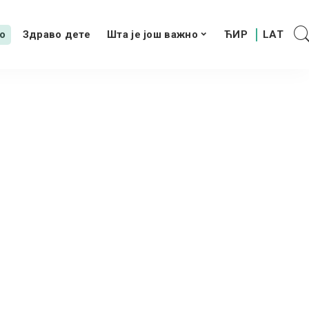
о
Здраво дете
Шта је још важно