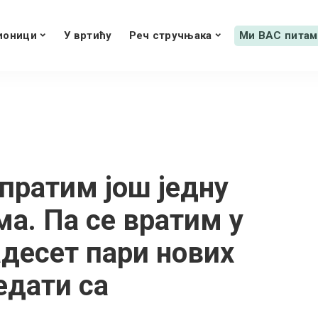
ионици
У вртићу
Реч стручњака
Ми ВАС питам
пратим још једну
ма. Па се вратим у
адесет пари нових
ледати са