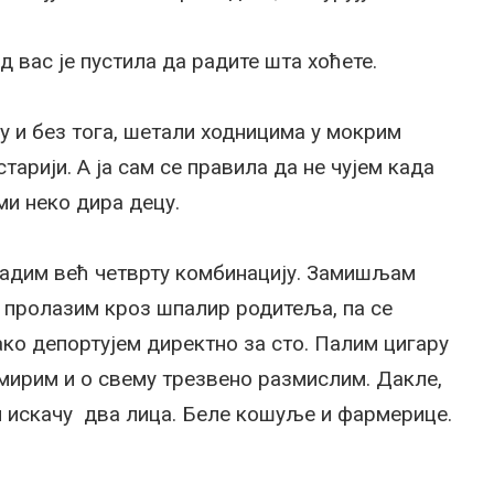
д вас је пустила да радите шта хоћете.
у и без тога, шетали ходницима у мокрим
арији. А ја сам се правила да не чујем када
ми неко дира децу.
Вадим већ четврту комбинацију. Замишљам
и пролазим кроз шпалир родитеља, па се
ако депортујем директно за сто. Палим цигару
мирим и о свему трезвено размислим. Дакле,
 и искачу два лица. Беле кошуље и фармерице.