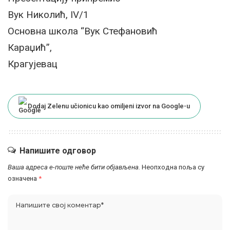
Вук Николић, IV/1
Основна школа “Вук Стефановић
Караџић”,
Крагујевац
Dodaj Zelenu učionicu kao omiljeni izvor na Google-u
Напишите одговор
Ваша адреса е-поште неће бити објављена.
Неопходна поља су
означена
*