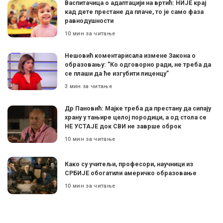
Васпитачица о адаптацији на вртић: НИЈЕ крај
кад дете престане да плаче, то је само фаза
равнодушности
10 мин за читање
Нешовић коментарисала измене Закона о
образовању: ”Ко одговорно ради, не треба да
се плаши да ће изгубити лиценцу”
3 мин за читање
Др Пановић: Мајке треба да престану да сипају
храну у тањире целој породици, а од стола се
НЕ УСТАЈЕ док СВИ не заврше оброк
10 мин за читање
Како су учитељи, професори, научници из
СРБИЈЕ обогатили америчко образовање
10 мин за читање