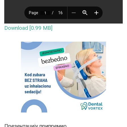
Download [0.99 MB]
Презентацију припремио