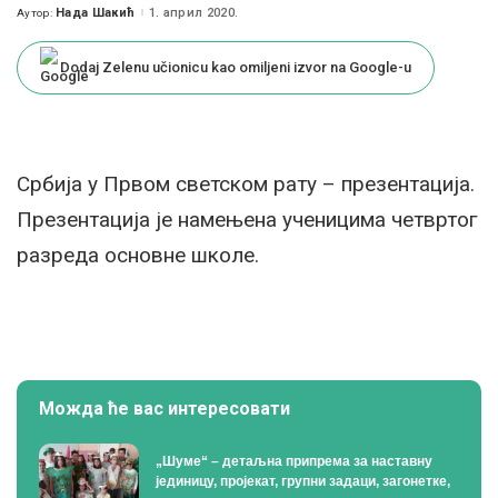
Нада Шакић
1. април 2020.
Аутор:
Posted
by
Dodaj Zelenu učionicu kao omiljeni izvor na Google-u
Србија у Првом светском рату – презентација.
Презентација је намењена ученицима четвртог
разреда основне школе.
Можда ће вас интересовати
„Шуме“ – детаљна припрема за наставну
јединицу, пројекат, групни задаци, загонетке,