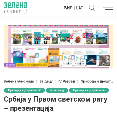
ЋИР
|
LAT
Зелена учионица
За децу
IV Разред
Природа и друштво IV
Природа и друштво IV
IV разред
Природа и друштво 4
Србија у Првом светском рату
– презентација