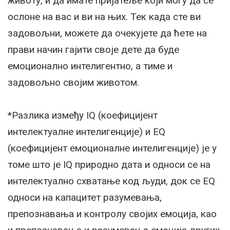
животу, и да имате пријатеље који могу да се
ослоне на вас и ви на њих. Тек када сте ви
задовољни, можете да очекујете да ћете на
прави начин гајити своје дете да буде
емоционално интелигентно, а тиме и
задовољно својим животом.
*Разлика између IQ (коефицијент
интелектуалне интелигенције) и ЕQ
(коефицијент емоционалне интелигенције) је у
томе што је IQ природно дата и односи се на
интелектуално схватање код људи, док се ЕQ
односи на капацитет разумевања,
препознавања и контролу својих емоција, као