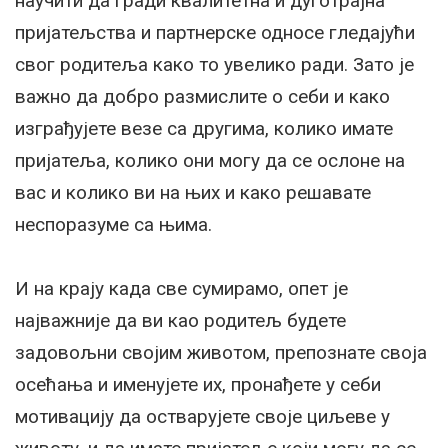
научити да гради квалитетна и дуготрајна
пријатељства и партнерске односе гледајући
свог родитеља како то увелико ради. Зато је
важно да добро размислите о себи и како
изграђујете везе са другима, колико имате
пријатеља, колико они могу да се ослоне на
вас и колико ви на њих и како решавате
неспоразуме са њима.
И на крају када све сумирамо, опет је
најважније да ви као родитељ будете
задовољни својим животом, препознате своја
осећања и именујете их, пронађете у себи
мотивацију да остварујете своје циљеве у