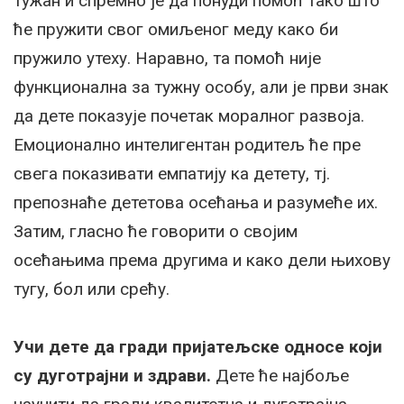
тужан и спремно је да понуди помоћ тако што
ће пружити свог омиљеног меду како би
пружило утеху. Наравно, та помоћ није
функционална за тужну особу, али је први знак
да дете показује почетак моралног развоја.
Емоционално интелигентан родитељ ће пре
свега показивати емпатију ка детету, тј.
препознаће дететова осећања и разумеће их.
Затим, гласно ће говорити о својим
осећањима према другима и како дели њихову
тугу, бол или срећу.
Учи дете да гради пријатељске односе који
су дуготрајни и здрави.
Дете ће најбоље