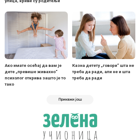
улица, криви су родитељи
Ако имате осећај да вам је
Казна детету „говори” шта не
дете „превише живахно“
треба да ради, али не и шта
психолог открива зашто је то
треба да ради
тако
Прикажи још