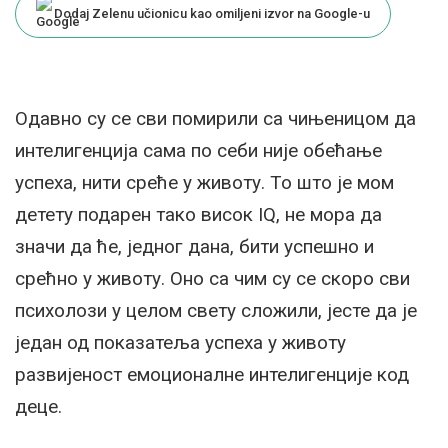
Dodaj Zelenu učionicu kao omiljeni izvor na Google-u
Одавно су се сви помирили са чињеницом да
интелигенција сама по себи није обећање
успеха, нити среће у животу. То што је мом
детету подарен тако висок IQ, не мора да
значи да ће, једног дана, бити успешно и
срећно у животу. Оно са чим су се скоро сви
психолози у целом свету сложили, јесте да је
један од показатеља успеха у животу
развијеност емоционалне интелигенције код
деце.