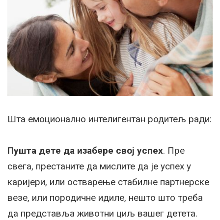
Шта емоционално интелигентан родитељ ради:
Пушта дете да изабере свој успех
. Пре
свега, престаните да мислите да је успех у
каријери, или остварење стабилне партнерске
везе, или породичне идиле, нешто што треба
да представља животни циљ вашег детета.