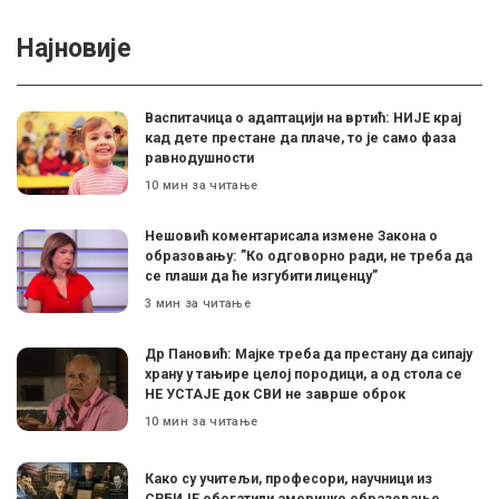
Најновије
Васпитачица о адаптацији на вртић: НИЈЕ крај
кад дете престане да плаче, то је само фаза
равнодушности
10 мин за читање
Нешовић коментарисала измене Закона о
образовању: ”Ко одговорно ради, не треба да
се плаши да ће изгубити лиценцу”
3 мин за читање
Др Пановић: Мајке треба да престану да сипају
храну у тањире целој породици, а од стола се
НЕ УСТАЈЕ док СВИ не заврше оброк
10 мин за читање
Како су учитељи, професори, научници из
СРБИЈЕ обогатили америчко образовање