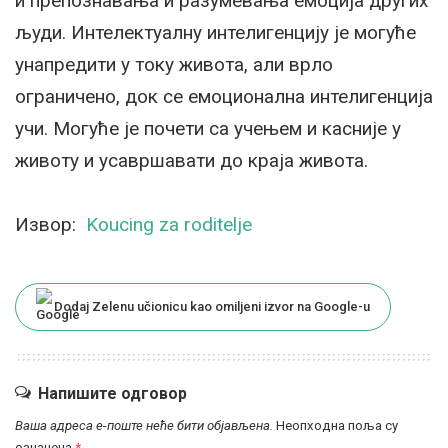
и препознавања и разумевања емоција других
људи. Интелектуалну интелигенцију је могуће
унапредити у току живота, али врло
ограничено, док се емоционална интелигенција
учи. Могуће је почети са учењем и касније у
животу и усавршавати до краја живота.
Извор:
Koucing za roditelje
Dodaj Zelenu učionicu kao omiljeni izvor na Google-u
Напишите одговор
Ваша адреса е-поште неће бити објављена.
Неопходна поља су
означена
*