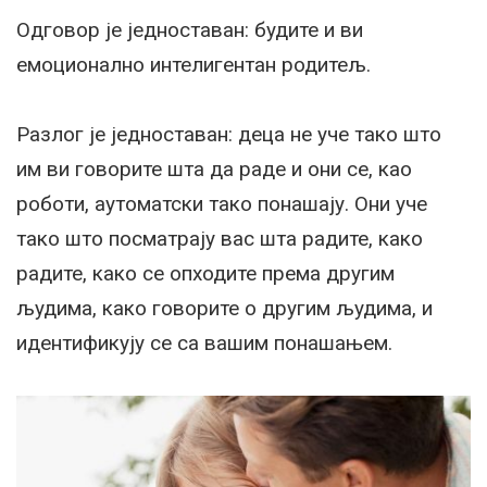
Одговор је једноставан: будите и ви
емоционално интелигентан родитељ.
Разлог је једноставан: деца не уче тако што
им ви говорите шта да раде и они се, као
роботи, аутоматски тако понашају. Они уче
тако што посматрају вас шта радите, како
радите, како се опходите према другим
људима, како говорите о другим људима, и
идентификују се са вашим понашањем.