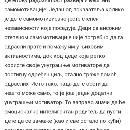
дететову радозналост развија и вештину
самомотивације. Један од показатеља колико
је дете самомотивисано јесте степен
независности које поседује. Деци са високим
степеном самомотивације није потребно да га
одрасли прате и помажу им у њиховим
активностима, док код деце која ретко
користе своје унутрашње мотиваторе да
постигну одређен циљ, стално траже помоћ
одраслих. Исто тако, када дете осети да
нешто може само, то је још један додатни
унутрашњи мотиватор. То заправо значи да ће
емоционално интелигентан родитељ да пусти
дете да се замаже (као и све остало по кући)