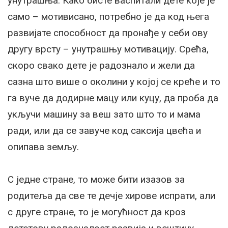
унутрашња. Како бисте васпитали дете које је
само – мотивисано, потребно је да код њега
развијате способност да пронађе у себи ову
другу врсту – унутрашњу мотивацију. Срећа,
скоро свако дете је радознало и жели да
сазна што више о околини у којој се креће и то
га вуче да додирне мацу или куцу, да проба да
укључи машину за веш зато што то и мама
ради, или да се завуче код саксија цвећа и
опипава земљу.
С једне стране, то може бити изазов за
родитеља да све те дечје хирове испрати, али
с друге стране, то је могућност да кроз