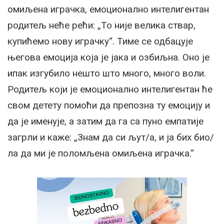
омиљена играчка, емоционално интелигентан
родитељ неће рећи: „То није велика ствар,
купићемо нову играчку“. Тиме се одбацује
његова емоција која је јака и озбиљна. Оно је
ипак изгубило нешто што много, много воли.
Родитељ који је емоционално интелигентан ће
свом детету помоћи да препозна ту емоцију и
да је именује, а затим да га са пуно емпатије
загрли и каже: „Знам да си љут/а, и ја бих био/
ла да ми је поломљена омиљена играчка.“