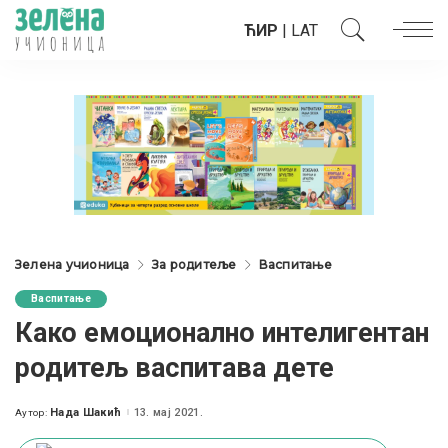
ЋИР
|
LAT
Зелена учионица
За родитеље
Васпитање
Васпитање
Како емоционално интелигентан
родитељ васпитава дете
Нада Шакић
13. мај 2021.
Аутор:
Posted
by