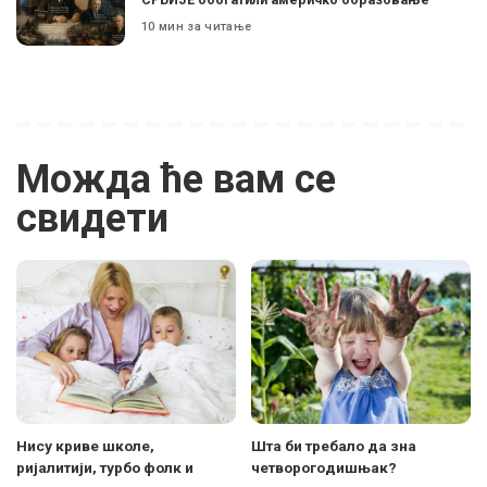
10 мин за читање
Можда ће вам се
свидети
Нису криве школе,
Шта би требало да зна
ријалитији, турбо фолк и
четворогодишњак?