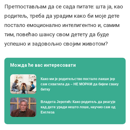
Претпостављам да се сада питате: шта ја, као
родитељ, треба да урадим како би моје дете
постало емоционално интелигентно и, самим
тим, повећао шансу свом детету да буде
успешно и задовољно својим животом?
Можда ће вас интересовати
Како ми је родитељство постало лакше јер
сам схватила да – НЕ МОРАМ да бијем сваку
битку
Владета Јеротић: Како родитељ да реагује
кад дете уради нешто лоше, научио сам од
Енглеза