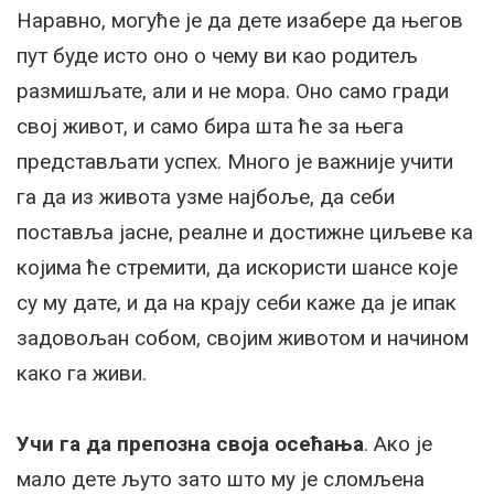
Наравно, могуће је да дете изабере да његов
пут буде исто оно о чему ви као родитељ
размишљате, али и не мора. Оно само гради
свој живот, и само бира шта ће за њега
представљати успех. Много је важније учити
га да из живота узме најбоље, да себи
поставља јасне, реалне и достижне циљеве ка
којима ће стремити, да искористи шансе које
су му дате, и да на крају себи каже да је ипак
задовољан собом, својим животом и начином
како га живи.
Учи га да препозна своја осећања
. Ако је
мало дете љуто зато што му је сломљена