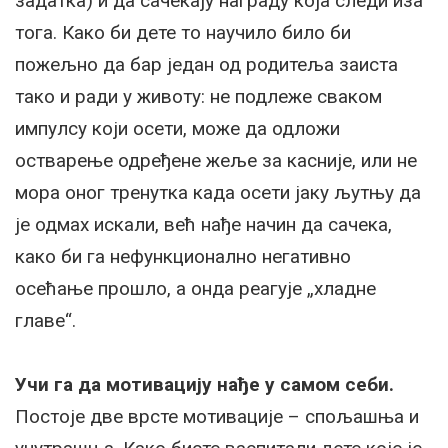
задатка) и да сачекају награду која следи иза
тога. Како би дете то научило било би
пожељно да бар један од родитеља заиста
тако и ради у животу: не подлеже сваком
импулсу који осети, може да одложи
остварење одређене жеље за касније, или не
мора оног тренутка када осети јаку љутњу да
је одмах искали, већ нађе начин да сачека,
како би га нефункционално негативно
осећање прошло, а онда реагује „хладне
главе“.
Учи га да мотивацију нађе у самом себи.
Постоје две врсте мотивације – спољашња и