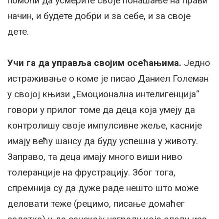
помоћи да усмерите своје понашање на прави
начин, и будете добри и за себе, и за своје
дете.
Учи га да управља својим осећањима.
Једно
истраживање о коме је писао Даниел Големан
у својој књизи „Емоционална интелигенција“
говори у прилог томе да деца која умеју да
контролишу своје импулсивне жеље, касније
имају већу шансу да буду успешна у животу.
Заправо, та деца имају много виши ниво
толеранције на фрустрацију. Због тога,
спремнија су да дуже раде нешто што може
деловати теже (рецимо, писање домаћег