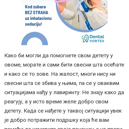
Како би могли да помогнете свом детету у
овоме, морате и сами бити свесни шта осећате
и како се то зове. На жалост, многи нису ни
свесни шта се збива у њима, па се у оваквим
ситуацијама нађу у лавиринту. Не знају како да
реагују, а у исто време желе добро свом
детету. Када се нађете у таквој ситуацији увек
је добро потражити подршку која ће вам