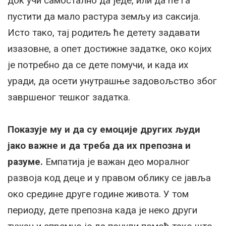
док учи самостално да једе, или да ће га
пустити да мало растура земљу из саксија.
Исто тако, тај родитељ ће детету задавати
изазовне, а опет достижне задатке, око којих
је потребно да се дете помучи, и када их
уради, да осети унутрашње задовољство због
завршеног тешког задатка.
Показује му и да су емоције других људи
јако важне и да треба да их препозна и
разуме.
Емпатија је важан део моралног
развоја код деце и у правом облику се јавља
око средине друге године живота. У том
периоду, дете препозна када је неко други