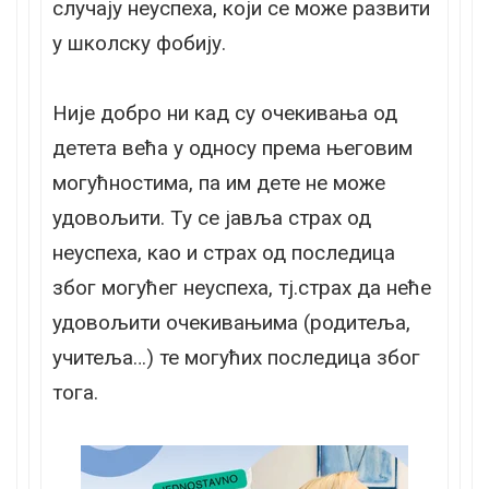
случају неуспеха, који се може развити
у школску фобију.
Није добро ни кад су очекивања од
детета већа у односу према његовим
могућностима, па им дете не може
удовољити. Ту се јавља страх од
неуспеха, као и страх од последица
због могућег неуспеха, тј.страх да неће
удовољити очекивањима (родитеља,
учитеља…) те могућих последица због
тога.