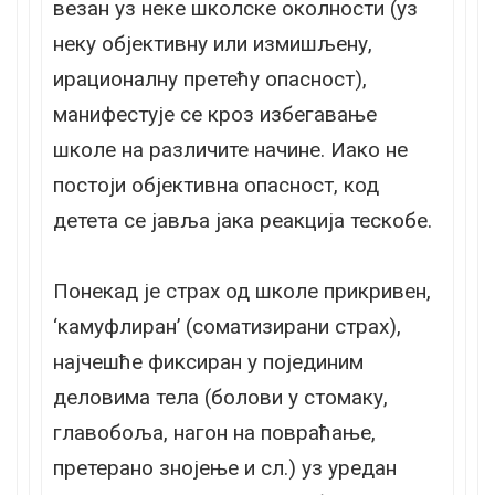
везан уз неке школске околности (уз
неку објективну или измишљену,
ирационалну претећу опасност),
манифестује се кроз избегавање
школе на различите начине. Иако не
постоји објективна опасност, код
детета се јавља јака реакција тескобе.
Понекад је страх од школе прикривен,
‘камуфлиран’ (соматизирани страх),
најчешће фиксиран у појединим
деловима тела (болови у стомаку,
главобоља, нагон на повраћање,
претерано знојење и сл.) уз уредан