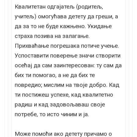
Квалитетан одгајатељ (родитељ,
учитељ) омогућава детету да греши, а
да за то не буде кажњено. Укидање
страха позива на залагање.
Прихваћање погрешака потиче учење.
Успоставити поверење значи створити
осећај да сам заинтересован: ту сам да
бих ти помогао, а не да бих те
повредио; мислим на твоје добро. Кад
ти постижеш успехе, кад квалитетно
радиш и кад задовољаваш своје
потребе, то исто чиним и ја.
Може помоћи ако детету причамо о