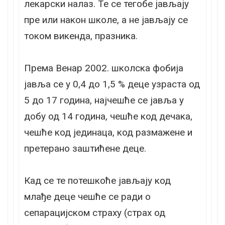
лекарски налаз. Те се тегобе јављају
пре или након школе, а не јављају се
током викенда, празника.
Према Венар 2002. школска фобија
јавља се у 0,4 до 1,5 % деце узраста од
5 до 17 година, најчешће се јавља у
добу од 14 година, чешће код дечака,
чешће код јединаца, код размажене и
претерано заштићене деце.
Кад се те потешкоће јављају код
млађе деце чешће се ради о
сепарацијском страху (страх од