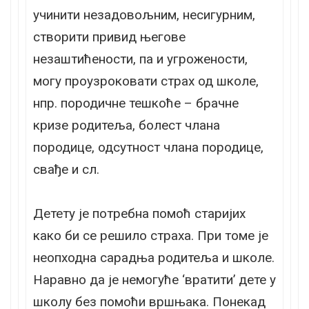
учинити незадовољним, несигурним,
створити привид његове
незаштићености, па и угрожености,
могу проузроковати страх од школе,
нпр. породичне тешкоће – брачне
кризе родитеља, болест члана
породице, одсутност члана породице,
свађе и сл.
Детету је потребна помоћ старијих
како би се решило страха. При томе је
неопходна сарадња родитеља и школе.
Наравно да је немогуће ‘вратити’ дете у
школу без помоћи вршњака. Понекад