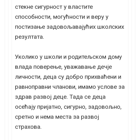
стекне сигурност у властите
способности, могућности и веру у
постизање задовољавајућих школских
резултата.
Уколико у школи и родитељском дому
влада поверење, уважавање дечје
личности, деца су добро прихваћени и
равноправни чланови, имамо услове за
здрав развој деце. Тада се деца
осећају пријатно, сигурно, задовољно,
сретно и нема места за развој
страхова.