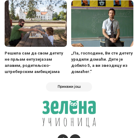
Решила сам да свом детету
„Па, господине, Ви сте детету
не прљам ентузијазам
урадили домаћи. Дете је
алавим, родитељско-
добило 5, а ви звездицу из
штреберским амбицијама
домаћег.“
Прикажи још