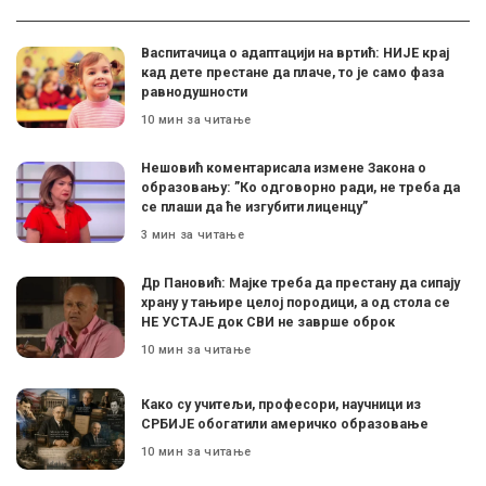
Васпитачица о адаптацији на вртић: НИЈЕ крај
кад дете престане да плаче, то је само фаза
равнодушности
10 мин за читање
Нешовић коментарисала измене Закона о
образовању: ”Ко одговорно ради, не треба да
се плаши да ће изгубити лиценцу”
3 мин за читање
Др Пановић: Мајке треба да престану да сипају
храну у тањире целој породици, а од стола се
НЕ УСТАЈЕ док СВИ не заврше оброк
10 мин за читање
Како су учитељи, професори, научници из
СРБИЈЕ обогатили америчко образовање
10 мин за читање