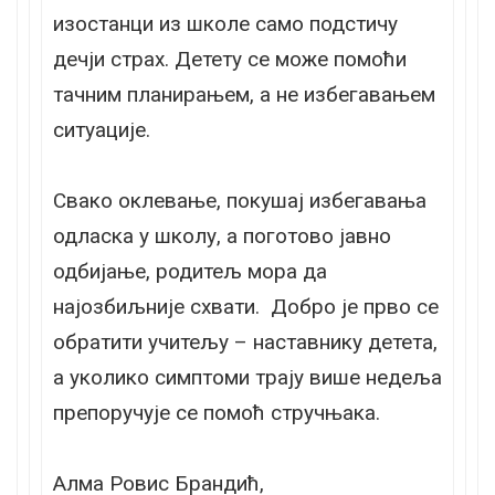
изостанци из школе само подстичу
дечји страх. Детету се може помоћи
тачним планирањем, а не избегавањем
ситуације.
Свако оклевање, покушај избегавања
одласка у школу, а поготово јавно
одбијање, родитељ мора да
најозбиљније схвати. Добро је прво се
обратити учитељу – наставнику детета,
а уколико симптоми трају више недеља
препоручује се помоћ стручњака.
Алма Ровис Брандић,