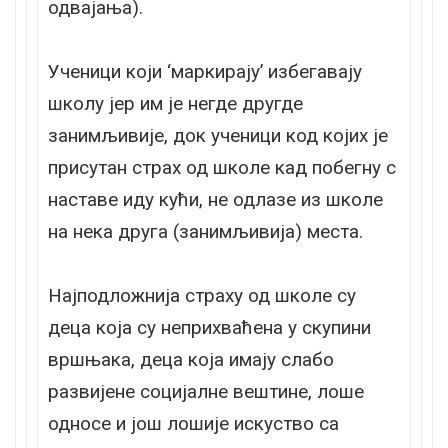
одвајања).
Ученици који ‘маркирају’ избегавају
школу јер им је негде другде
занимљивије, док ученици код којих је
присутан страх од школе кад побегну с
наставе иду кући, не одлазе из школе
на нека друга (занимљивија) места.
Најподложнија страху од школе су
деца која су неприхваћена у скупини
вршњака, деца која имају слабо
развијене социјалне вештине, лоше
односе и још лошије искуство са