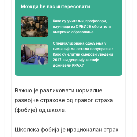
Можда ће вас интересовати
Како су учитељи, професори,
научници из СРБИЈЕ обогатили
америчко образовање
Специјализована одељења у
гимназијама остала полупразна:
Како су елитни смерови уведени
2017. ни деценију касније
доживели КРАХ?
Важно је разликовати нормалне
развојне страхове од правог страха
(фобије) од школе.
Школска фобија је ирационалан страх