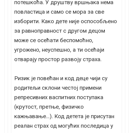
потешкоћа. У друштву вршњака нема
повластица и само се мора за све
изборити. Како дете није оспособљено
за равноправност с другом децом
може се осећати беспомоћно,
угрожено, неуспешно, а ти осећаји
отварају простор развоју страха.
Ризик је повећан и код деце чији су
родитељи склони честој примени
репресивних васпитних поступака
(крутост, претње, физичко
кажњавање…). Код детета је присутан
реалан страх од могућих последица у