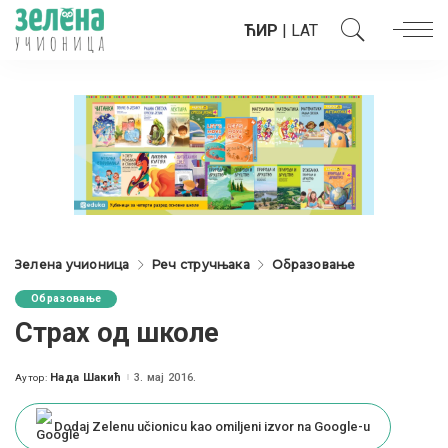
ЋИР
|
LAT
Зелена учионица
Реч стручњака
Образовање
Образовање
Страх од школе
Нада Шакић
3. мај 2016.
Аутор:
Posted
by
Dodaj Zelenu učionicu kao omiljeni izvor na Google-u