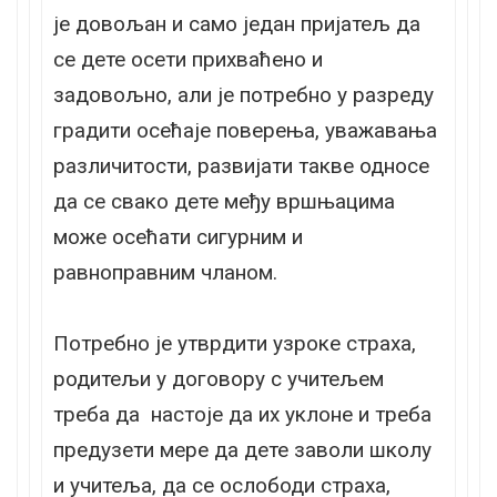
је довољан и само један пријатељ да
се дете осети прихваћено и
задовољно, али је потребно у разреду
градити осећаје поверења, уважавања
различитости, развијати такве односе
да се свако дете међу вршњацима
може осећати сигурним и
равноправним чланом.
Потребно је утврдити узроке страха,
родитељи у договору с учитељем
треба да настоје да их уклоне и треба
предузети мере да дете заволи школу
и учитеља, да се ослободи страха,