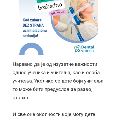
Наравно да је од изузетне важности
однос ученика и учитеља, као и особа
учитеља. Уколико се дете боји учитеља
то може бити предуслов за развој
страха.
И све оне околности које могу дете