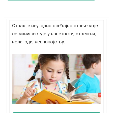
Страх је неугодно осећајно стање које
се манифестује у напетости, стрепњи,
нелагоди, неспокојству.