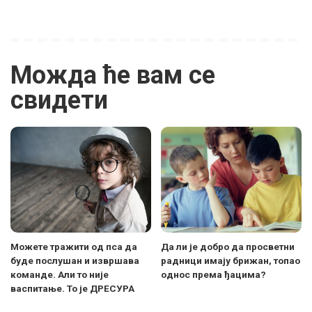
Можда ће вам се
свидети
Можете тражити од пса да
Да ли је добро да просветни
буде послушан и извршава
радници имају брижан, топао
команде. Али то није
однос према ђацима?
васпитање. То је ДРЕСУРА