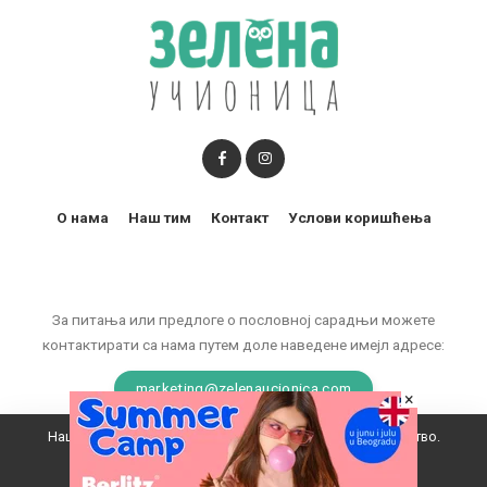
О нама
Наш тим
Контакт
Услови коришћења
За питања или предлоге о пословној сарадњи можете
контактирати са нама путем доле наведене имејл адресе:
marketing@zelenaucionica.com
×
Наш вебсајт користи колачиће да побољша ваше искуство.
© 2011-2024 Copyright by Zelena učionica. All Rights reserved.
Прихватам