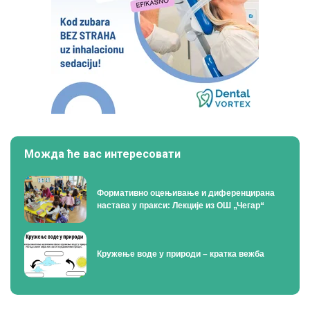
Можда ће вас интересовати
Формативно оцењивање и диференцирана
настава у пракси: Лекције из ОШ „Чегар“
Кружење воде у природи – кратка вежба