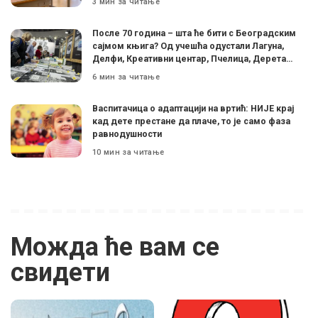
3 мин за читање
После 70 година – шта ће бити с Београдским
сајмом књига? Од учешћа одустали Лагуна,
Делфи, Креативни центар, Пчелица, Дерета…
6 мин за читање
Васпитачица о адаптацији на вртић: НИЈЕ крај
кад дете престане да плаче, то је само фаза
равнодушности
10 мин за читање
Можда ће вам се
свидети