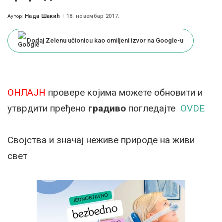
Нада Шакић
18. новембар 2017.
Аутор:
Posted
by
Dodaj Zelenu učionicu kao omiljeni izvor na Google-u
ОНЛАЈН
провере којима можете обновити и
утврдити пређено
градиво
погледајте
OVDE
Својства и значај неживе природе на живи
свет