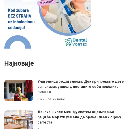
Најновије
Учитељица родитељима: Док припремате дете
за полазак у школу, поставите себи неколико
питања
8 мин за читање
Данске школе мењају систем оцењивања –
ђаци ће морати усмено да бране СВАКУ оцену
са теста