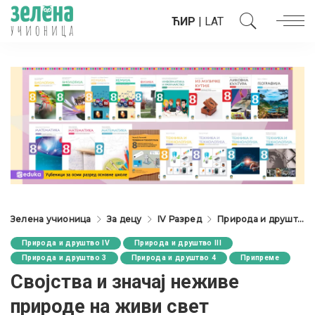
ЋИР
|
LAT
Зелена учионица
За децу
IV Разред
Природа и друштво IV
Природа и друштво IV
Природа и друштво III
Природа и друштво 3
Природа и друштво 4
Припреме
Својства и значај неживе
природе на живи свет