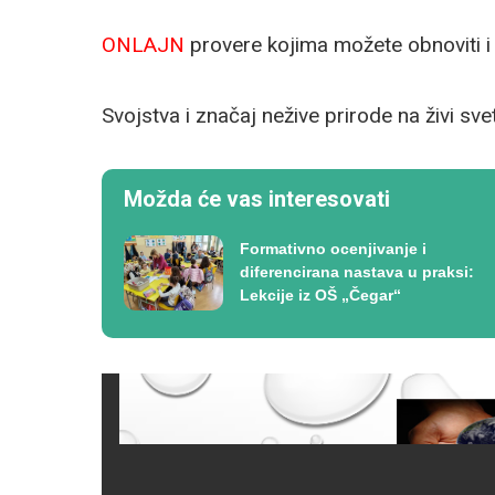
ONLAJN
provere kojima možete obnoviti i
Svojstva i značaj nežive prirode na živi sve
Možda će vas interesovati
Formativno ocenjivanje i
diferencirana nastava u praksi:
Lekcije iz OŠ „Čegar“