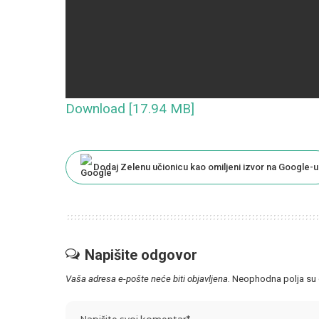
Download [17.94 MB]
Dodaj Zelenu učionicu kao omiljeni izvor na Google-u
Napišite odgovor
Vaša adresa e-pošte neće biti objavljena.
Neophodna polja su