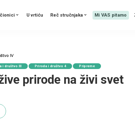
čionici
U vrtiću
Reč stručnjaka
Mi VAS pitamo
uštvo IV
 i društvo III
Priroda i društvo 4
Pripreme
žive prirode na živi svet