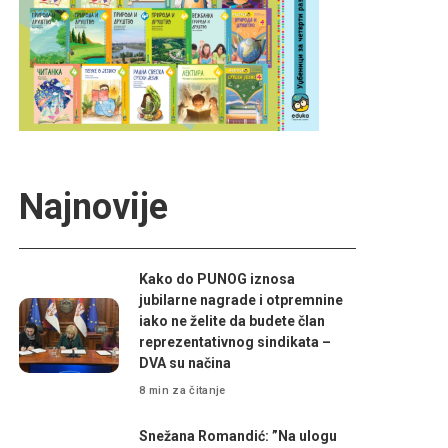
Najnovije
Kako do PUNOG iznosa
jubilarne nagrade i otpremnine
iako ne želite da budete član
reprezentativnog sindikata –
DVA su načina
8 min za čitanje
Snežana Romandić: ”Na ulogu