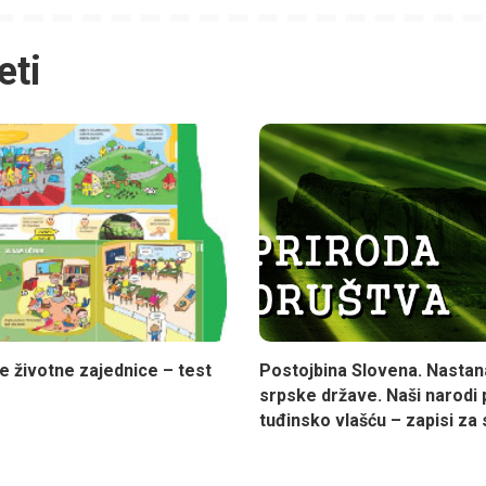
eti
e životne zajednice – test
Postojbina Slovena. Nastan
srpske države. Naši narodi
tuđinsko vlašću – zapisi za