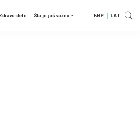
Zdravo dete
Šta je još važno