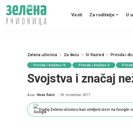
Vesti
Za roditelje
U u
Zelena učionica
Za decu
IV Razred
Priroda i dr
Priroda i društvo IV
Priroda i društvo 3
Priroda
Svojstva i značaj ne
Nada Šakić
18. novembar 2017.
Autor:
Posted
by
Dodaj Zelenu učionicu kao omiljeni izvor na Google-u