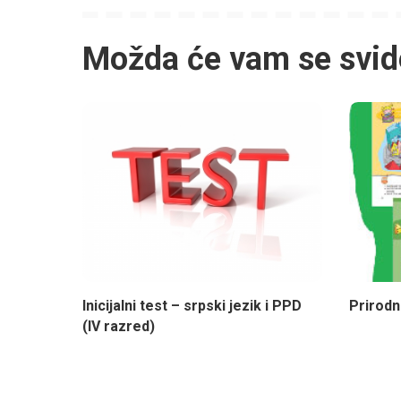
Možda će vam se svid
Inicijalni test – srpski jezik i PPD
Prirodn
(IV razred)