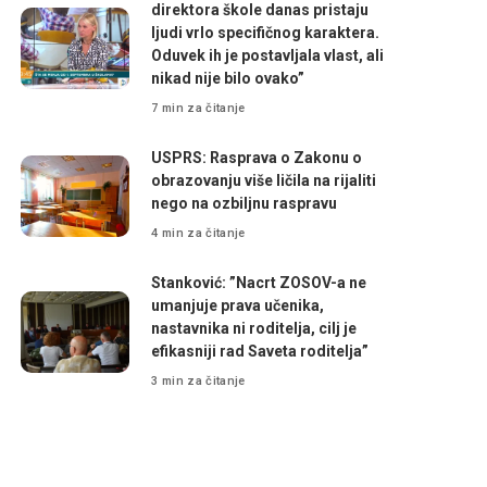
direktora škole danas pristaju
ljudi vrlo specifičnog karaktera.
Oduvek ih je postavljala vlast, ali
nikad nije bilo ovako”
7 min za čitanje
USPRS: Rasprava o Zakonu o
obrazovanju više ličila na rijaliti
nego na ozbiljnu raspravu
4 min za čitanje
Stanković: ”Nacrt ZOSOV-a ne
umanjuje prava učenika,
nastavnika ni roditelja, cilj je
efikasniji rad Saveta roditelja”
3 min za čitanje