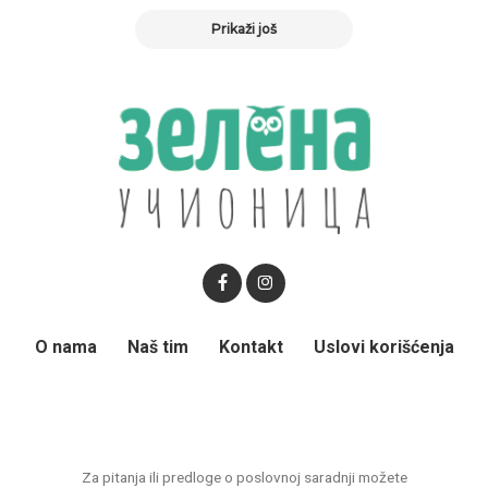
Prikaži još
O nama
Naš tim
Kontakt
Uslovi korišćenja
Za pitanja ili predloge o poslovnoj saradnji možete