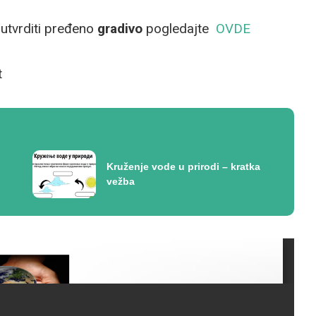
 utvrditi pređeno
gradivo
pogledajte
OVDE
t
Kruženje vode u prirodi – kratka
vežba