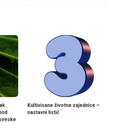
ak
Kultivisane životne zajednice –
 pod
nastavni listić
 sveske