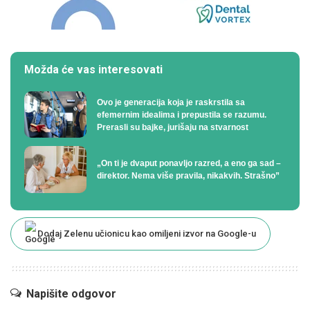
Možda će vas interesovati
Ovo je generacija koja je raskrstila sa
efemernim idealima i prepustila se razumu.
Prerasli su bajke, jurišaju na stvarnost
„On ti je dvaput ponavljo razred, a eno ga sad –
direktor. Nema više pravila, nikakvih. Strašno”
Dodaj Zelenu učionicu kao omiljeni izvor na Google-u
Napišite odgovor