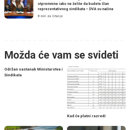
otpremnine iako ne želite da budete član
reprezentativnog sindikata – DVA su načina
8 min za čitanje
Možda će vam se svideti
Održan sastanak Ministarstva i
Sindikata
Kad će platni razredi