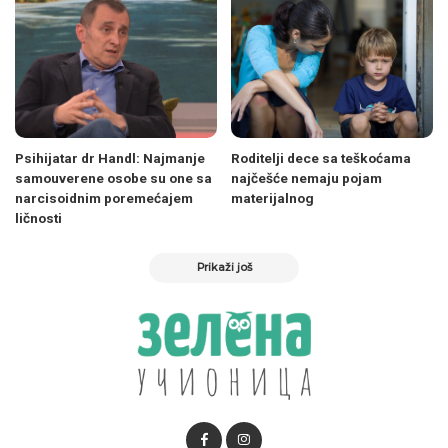
Psihijatar dr Handl: Najmanje
Roditelji dece sa teškoćama
samouverene osobe su one sa
najčešće nemaju pojam
narcisoidnim poremećajem
materijalnog
ličnosti
Prikaži još