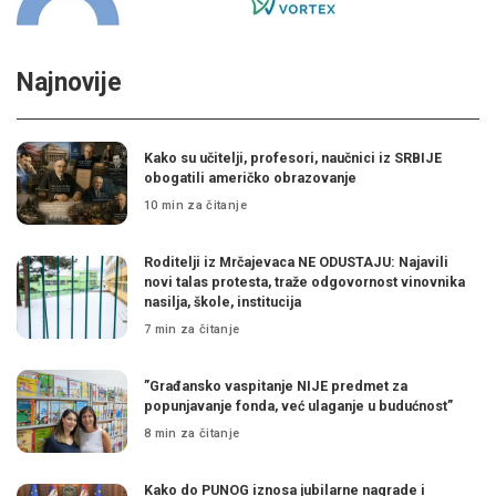
Najnovije
Kako su učitelji, profesori, naučnici iz SRBIJE
obogatili američko obrazovanje
10 min za čitanje
Roditelji iz Mrčajevaca NE ODUSTAJU: Najavili
novi talas protesta, traže odgovornost vinovnika
nasilja, škole, institucija
7 min za čitanje
”Građansko vaspitanje NIJE predmet za
popunjavanje fonda, već ulaganje u budućnost”
8 min za čitanje
Kako do PUNOG iznosa jubilarne nagrade i