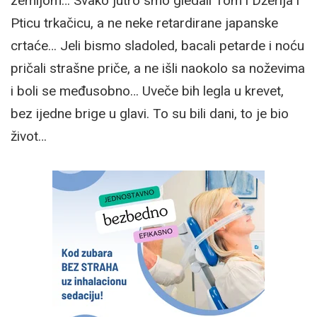
zemljom… Svako jutro smo gledali Tom i Džerija i
Pticu trkačicu, a ne neke retardirane japanske
crtaće… Jeli bismo sladoled, bacali petarde i noću
pričali strašne priče, a ne išli naokolo sa noževima
i boli se međusobno… Uveče bih legla u krevet,
bez ijedne brige u glavi. To su bili dani, to je bio
život…