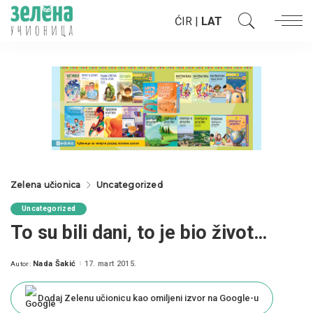
ĆIR
|
LAT
Zelena učionica
Uncategorized
Uncategorized
To su bili dani, to je bio život…
Nada Šakić
17. mart 2015.
Autor:
Posted
by
Dodaj Zelenu učionicu kao omiljeni izvor na Google-u