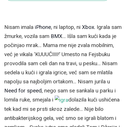
Nisam imala
iPhone
, ni laptop, ni
Xbox.
Igrala sam
žmurke, vozila sam
BMX
… Išla sam kući kada je
počinjao mrak… Mama me nije zvala mobilnim,
već je vikala ‘KUUUĆIIII!’ Umesto na Fejsbuku
provodila sam celi dan na travi, u pesku… Nisam
sedela u kući i igrala igrice, već sam se mlatila
napolju sa najboljim ortakom… Nisam jurila u
Need for speed
, nego sam se sankala u parku i
lomila ruke, smejala i
dolazila kući ushićena
tek kad mi se prsti skroz zalede… Nije bilo
antibakterijskog gela, već smo se igrali blatom i