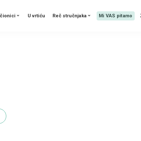
čionici
U vrtiću
Reč stručnjaka
Mi VAS pitamo