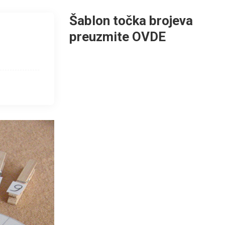
Šablon točka brojeva
preuzmite OVDE