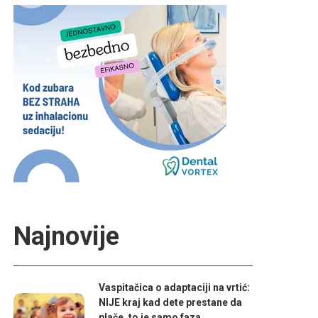
Najnovije
Vaspitačica o adaptaciji na vrtić:
NIJE kraj kad dete prestane da
plače, to je samo faza