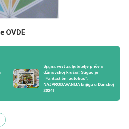
te OVDE
Sjajna vest za ljubitelje priče o
m
džinovskoj krušci: Stigao je
”Fantastični autobus”,
NAJPRODAVANIJA knjiga u Danskoj
2024!