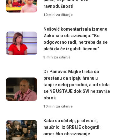
ravnodušnosti
10 min za čitanje
Nešović komentarisala izmene
Zakona o obrazovanju: ”Ko
odgovorno radi, ne treba da se
plaši da će izgubiti licencu”
3 min za čitanje
Dr Panović: Majke treba da
prestanu da sipaju hranu u
tanjire celoj porodici, a od stola
se NE USTAJE dok SVI ne završe
obrok
10 min za čitanje
Kako su učitelji, profesori,
naučnici iz SRBIJE obogatili
američko obrazovanje