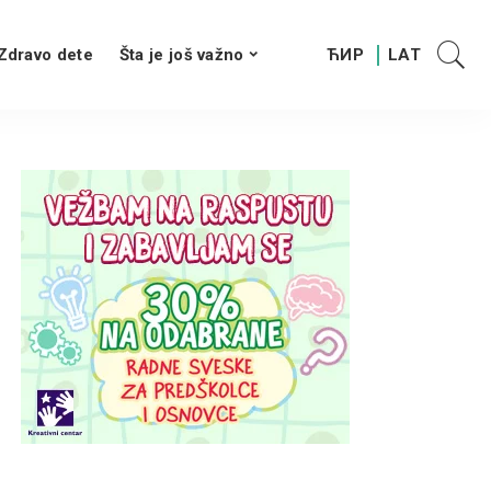
Zdravo dete
Šta je još važno