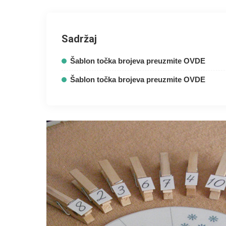
Sadržaj
Šablon točka brojeva preuzmite OVDE
Šablon točka brojeva preuzmite OVDE