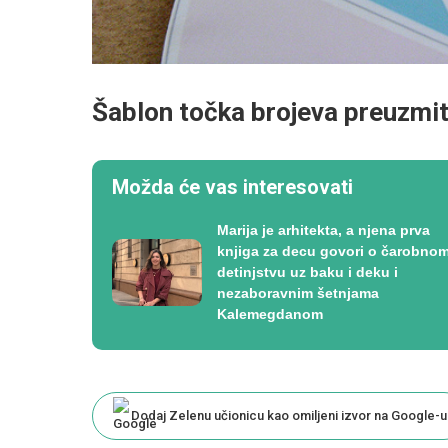
Šablon točka brojeva preuzmi
Možda će vas interesovati
Marija je arhitekta, a njena prva
knjiga za decu govori o čarobno
detinjstvu uz baku i deku i
nezaboravnim šetnjama
Kalemegdanom
Dodaj Zelenu učionicu kao omiljeni izvor na Google-u