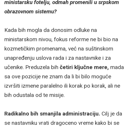
ministarsku fotelju, odmah promenili u srpskom
obrazovnom sistemu?
Kada bih mogla da donosim odluke na
ministarskom nivou, fokus reforme ne bi bio na
kozmetičkim promenama, već na suštinskom
unapređenju uslova rada i za nastavnike i za
učenike. Preduzela bih
četiri ključne mere,
mada
sa ove pozicije ne znam da li bi bilo moguće
izvršiti izmene paralelno ili korak po korak, ali ne
bih odustala od te misije.
Radikalno bih smanjila administraciju.
Cilj je da
se nastavniku vrati dragoceno vreme kako bi se