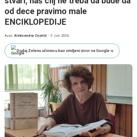
stvari, naš cilj ne treba da bude da
od dece pravimo male
ENCIKLOPEDIJE
Aleksandra Cvjetić
3. jun 2026.
Autor:
Posted
by
Dodaj Zelenu učionicu kao omiljeni izvor na Google-u