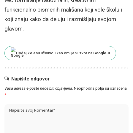
već formiranje radoznalih, kreativnih i
funkcionalno pismenih mališana koji vole školu i
koji znaju kako da deluju i razmišljaju svojom
glavom.
Dodaj Zelenu učionicu kao omiljeni izvor na Google-u
Napišite odgovor
Vaša adresa e-pošte neće biti objavljena.
Neophodna polja su označena
*