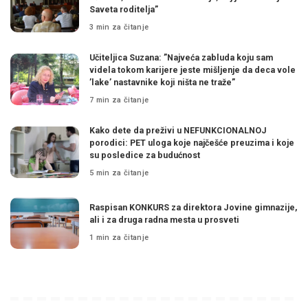
Saveta roditelja”
3 min za čitanje
Učiteljica Suzana: ”Najveća zabluda koju sam
videla tokom karijere jeste mišljenje da deca vole
’lake’ nastavnike koji ništa ne traže”
7 min za čitanje
Kako dete da preživi u NEFUNKCIONALNOJ
porodici: PET uloga koje najčešće preuzima i koje
su posledice za budućnost
5 min za čitanje
Raspisan KONKURS za direktora Jovine gimnazije,
ali i za druga radna mesta u prosveti
1 min za čitanje