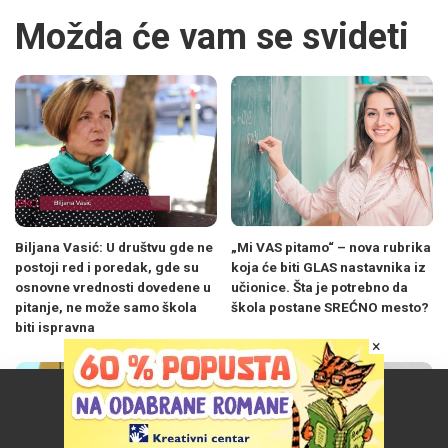
Možda će vam se svideti
Biljana Vasić: U društvu gde ne
„Mi VAS pitamo“ – nova rubrika
postoji red i poredak, gde su
koja će biti GLAS nastavnika iz
osnovne vrednosti dovedene u
učionice. Šta je potrebno da
pitanje, ne može samo škola
škola postane SREĆNO mesto?
biti ispravna
×
Naš vebsajt koristi kolačiće da poboljša vaše iskustvo.
Prihvatam