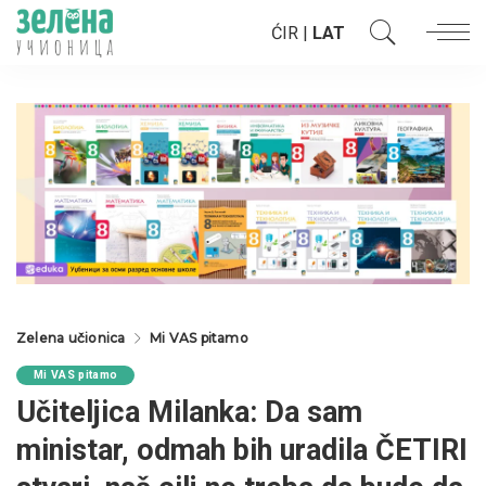
ĆIR
|
LAT
Zelena učionica
Mi VAS pitamo
Mi VAS pitamo
Učiteljica Milanka: Da sam
ministar, odmah bih uradila ČETIRI