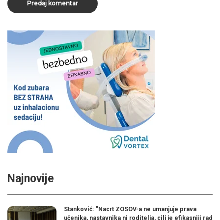
Najnovije
Stanković: ”Nacrt ZOSOV-a ne umanjuje prava
učenika, nastavnika ni roditelja, cilj je efikasniji rad