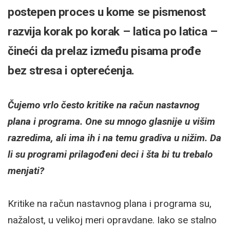
postepen proces u kome se pismenost
razvija korak po korak – latica po latica –
čineći da prelaz između pisama prođe
bez stresa i opterećenja.
Čujemo vrlo često kritike na račun nastavnog
plana i programa. One su mnogo glasnije u višim
razredima, ali ima ih i na temu gradiva u nižim. Da
li su programi prilagođeni deci i šta bi tu trebalo
menjati?
Kritike na račun nastavnog plana i programa su,
nažalost, u velikoj meri opravdane. Iako se stalno