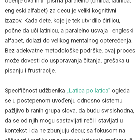
Učenje dva ili tri pisma paralelno (ćirilica, latinica,
engleski alfabet) za decu je veliki kognitivni
izazov. Kada dete, koje je tek utvrdilo ćirilicu,
počne da uči latinicu, a paralelno usvaja i engleski
alfabet, dolazi do velikog mentalnog opterećenja.
Bez adekvatne metodološke podrške, ovaj proces
može dovesti do usporavanja čitanja, grešaka u
pisanju i frustracije.
Specifičnost udžbenika
„Latica po latica“
ogleda
se u postepenom uvođenju odnosno sistemu
pažljivo biranih grupa slova, da budu svrsishodna,
da se od njih mogu sastavljati reči i stavljati u
kontekst i da ne zbunjuju decu; sa fokusom na