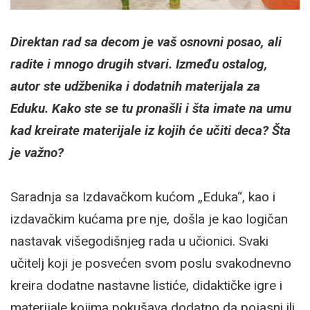
Direktan rad sa decom je vaš osnovni posao, ali
radite i mnogo drugih stvari. Između ostalog,
autor ste udžbenika i dodatnih materijala za
Eduku. Kako ste se tu pronašli i šta imate na umu
kad kreirate materijale iz kojih će učiti deca? Šta
je važno?
Saradnja sa Izdavačkom kućom „Eduka“, kao i
izdavačkim kućama pre nje, došla je kao logičan
nastavak višegodišnjeg rada u učionici. Svaki
učitelj koji je posvećen svom poslu svakodnevno
kreira dodatne nastavne listiće, didaktičke igre i
materijale kojima pokušava dodatno da pojasni ili