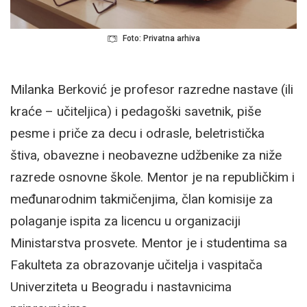
Foto: Privatna arhiva
Milanka Berković je profesor razredne nastave (ili
kraće – učiteljica) i pedagoški savetnik, piše
pesme i priče za decu i odrasle, beletristička
štiva, obavezne i neobavezne udžbenike za niže
razrede osnovne škole. Mentor je na republičkim i
međunarodnim takmičenjima, član komisije za
polaganje ispita za licencu u organizaciji
Ministarstva prosvete. Mentor je i studentima sa
Fakulteta za obrazovanje učitelja i vaspitača
Univerziteta u Beogradu i nastavnicima