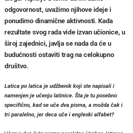
odgovornost, uvažimo njihove ideje i
ponudimo dinamične aktivnosti. Kada
rezultate svog rada vide izvan učionice, u
široj zajednici, javlja se nada da će u
budućnosti ostaviti trag na celokupno
društvo.
Latica po latica je udžbenik koji ste napisali i
namenjen je učenju latinice. Šta je tu posebno
specifično, kad se uče dva pisma, a možda čak i
tri paralelno, jer deca uče i engleski alfabet?