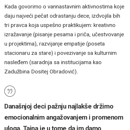
Kada govorimo o vannastavnim aktivnostima koje
daju najveći pečat odrastanju dece, izdvojila bih
tri pravca koja uspešno praktikujem: kreativno
izražavanje (pisanje pesama i priča, učestvovanje
u projektima), razvijanje empatije (poseta
stacionaru za stare) i povezivanje sa kulturnim
nasleđem (saradnja sa institucijama kao
Zadužbina Dositej Obradović).
Današnjoj deci pažnju najlakše držimo
emocionalnim angažovanjem i promenom
uloga. Tajna je u tome da im damo