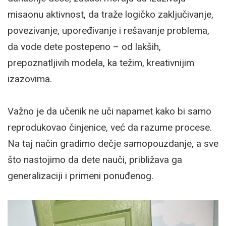
misaonu aktivnost, da traže logičko zaključivanje,
povezivanje, upoređivanje i rešavanje problema,
da vode dete postepeno – od lakših,
prepoznatljivih modela, ka težim, kreativnijim
izazovima.
Važno je da učenik ne uči napamet kako bi samo
reprodukovao činjenice, već da razume procese.
Na taj način gradimo dečje samopouzdanje, a sve
što nastojimo da dete nauči, približava ga
generalizaciji i primeni ponuđenog.