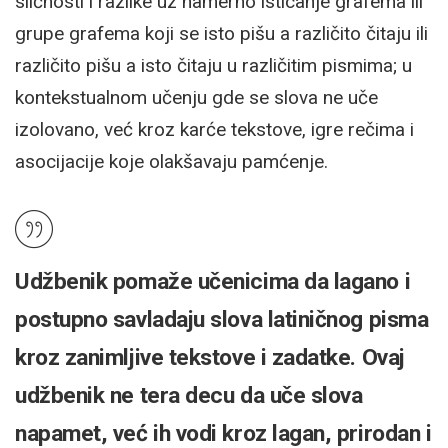
sličnosti i razlike uz namerno isticanje grafema ili
grupe grafema koji se isto pišu a različito čitaju ili
različito pišu a isto čitaju u različitim pismima; u
kontekstualnom učenju gde se slova ne uče
izolovano, već kroz karće tekstove, igre rečima i
asocijacije koje olakšavaju pamćenje.
Udžbenik pomaže učenicima da lagano i
postupno savladaju slova latiničnog pisma
kroz zanimljive tekstove i zadatke. Ovaj
udžbenik ne tera decu da uče slova
napamet, već ih vodi kroz lagan, prirodan i