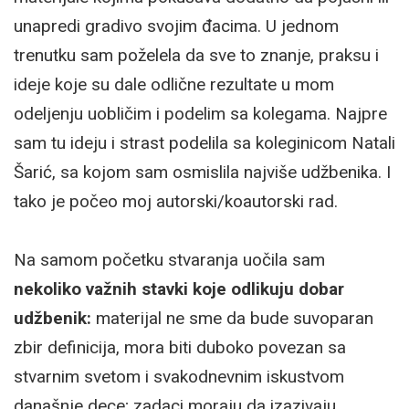
unapredi gradivo svojim đacima. U jednom
trenutku sam poželela da sve to znanje, praksu i
ideje koje su dale odlične rezultate u mom
odeljenju uobličim i podelim sa kolegama. Najpre
sam tu ideju i strast podelila sa koleginicom Natali
Šarić, sa kojom sam osmislila najviše udžbenika. I
tako je počeo moj autorski/koautorski rad.
Na samom početku stvaranja uočila sam
nekoliko važnih stavki koje odlikuju dobar
udžbenik:
materijal ne sme da bude suvoparan
zbir definicija, mora biti duboko povezan sa
stvarnim svetom i svakodnevnim iskustvom
današnje dece; zadaci moraju da izazivaju