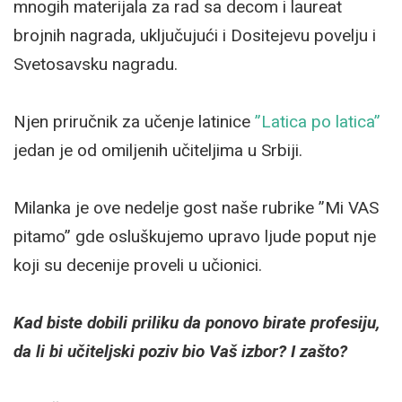
mnogih materijala za rad sa decom i laureat
brojnih nagrada, uključujući i Dositejevu povelju i
Svetosavsku nagradu.
Njen priručnik za učenje latinice
”Latica po latica”
jedan je od omiljenih učiteljima u Srbiji.
Milanka je ove nedelje gost naše rubrike ”Mi VAS
pitamo” gde osluškujemo upravo ljude poput nje
koji su decenije proveli u učionici.
Kad biste dobili priliku da ponovo birate profesiju,
da li bi učiteljski poziv bio Vaš izbor? I zašto?