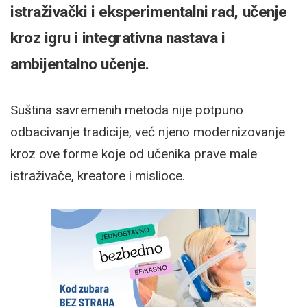
istraživački i eksperimentalni rad, učenje
kroz igru i integrativna nastava i
ambijentalno učenje.
Suština savremenih metoda nije potpuno
odbacivanje tradicije, već njeno modernizovanje
kroz ove forme koje od učenika prave male
istraživače, kreatore i mislioce.