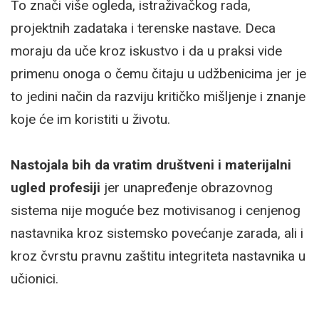
To znači više ogleda, istraživačkog rada,
projektnih zadataka i terenske nastave. Deca
moraju da uče kroz iskustvo i da u praksi vide
primenu onoga o čemu čitaju u udžbenicima jer je
to jedini način da razviju kritičko mišljenje i znanje
koje će im koristiti u životu.
Nastojala bih da vratim društveni i materijalni
ugled profesiji
jer unapređenje obrazovnog
sistema nije moguće bez motivisanog i cenjenog
nastavnika kroz sistemsko povećanje zarada, ali i
kroz čvrstu pravnu zaštitu integriteta nastavnika u
učionici.