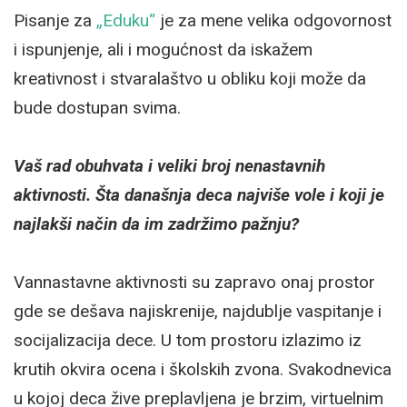
Pisanje za
„Eduku“
je za mene velika odgovornost
i ispunjenje, ali i mogućnost da iskažem
kreativnost i stvaralaštvo u obliku koji može da
bude dostupan svima.
Vaš rad obuhvata i veliki broj nenastavnih
aktivnosti. Šta današnja deca najviše vole i koji je
najlakši način da im zadržimo pažnju?
Vannastavne aktivnosti su zapravo onaj prostor
gde se dešava najiskrenije, najdublje vaspitanje i
socijalizacija dece. U tom prostoru izlazimo iz
krutih okvira ocena i školskih zvona. Svakodnevica
u kojoj deca žive preplavljena je brzim, virtuelnim