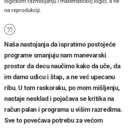
logičkom razmišljanju i matematičkoj logici, a ne
na reprodukciji.
Naša nastojanja da ispratimo postojeće
programe smanjuju nam manevarski
prostor da decu naučimo kako da uče, da
im damo udicu i štap, a ne već upecanu
ribu. U tom raskoraku, po mom mišljenju,
nastaje nesklad i pojačava se kritika na
račun palan i programa u višim razredima.
Sve to povećava potrebu za većom