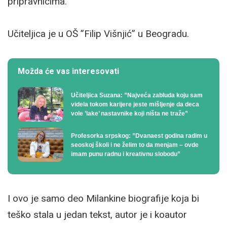
pripravnicima.
Učiteljica je u OŠ ”Filip Višnjić” u Beogradu.
Možda će vas interesovati
Učiteljica Suzana: ”Najveća zabluda koju sam
videla tokom karijere jeste mišljenje da deca
vole ’lake’ nastavnike koji ništa ne traže”
Profesorka srpskog: ”Dvanaest godina radim u
seoskoj školi i ne želim to da menjam – ovde
imam punu radnu i kreativnu slobodu”
I ovo je samo deo Milankine biografije koja bi
teško stala u jedan tekst, autor je i koautor