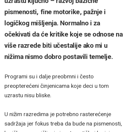
uzrastu ključno – razvoj bazične
pismenosti, fine motorike, pažnje i
logičkog mišljenja. Normalno i za
očekivati da će kritike koje se odnose na
više razrede biti učestalije ako mi u
nižima nismo dobro postavili temelje.
Programi su i dalje preobmni i često
preopterećeni činjenicama koje deci u tom
uzrastu nisu bliske.
U nižim razredima je potrebno rasterećenje
sadržaja jer fokus treba da bude na pismenosti,