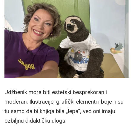
Udžbenik mora biti estetski besprekoran i
moderan. Ilustracije, grafički elementi i boje nisu
tu samo da bi knjiga bila „lepa“, već oni imaju
ozbiljnu didaktičku ulogu.