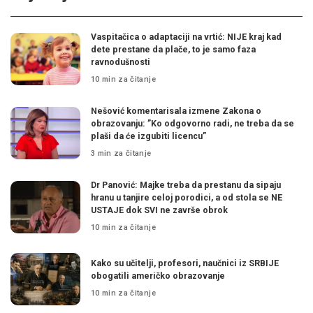
Vaspitačica o adaptaciji na vrtić: NIJE kraj kad
dete prestane da plače, to je samo faza
ravnodušnosti
10 min za čitanje
Nešović komentarisala izmene Zakona o
obrazovanju: ”Ko odgovorno radi, ne treba da se
plaši da će izgubiti licencu”
3 min za čitanje
Dr Panović: Majke treba da prestanu da sipaju
hranu u tanjire celoj porodici, a od stola se NE
USTAJE dok SVI ne završe obrok
10 min za čitanje
Kako su učitelji, profesori, naučnici iz SRBIJE
obogatili američko obrazovanje
10 min za čitanje