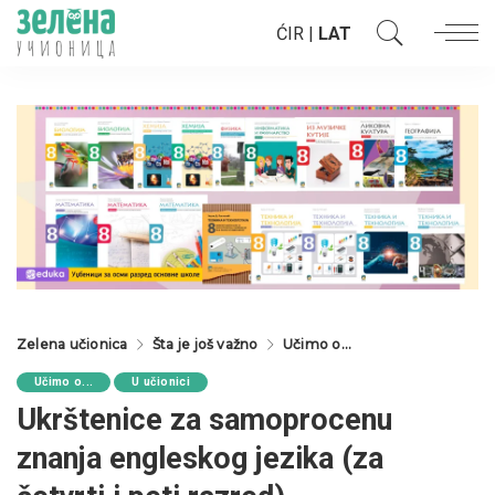
ĆIR
|
LAT
Zelena učionica
Šta je još važno
Učimo o...
Učimo o...
U učionici
Ukrštenice za samoprocenu
znanja engleskog jezika (za