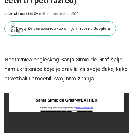
četvrti i peti razred)
Aleksandra Cvjetić
1. septembar 2020.
Autor:
Posted
by
Dodaj Zelenu učionicu kao omiljeni izvor na Google-u
Nastavnica engleskog Sanja Simić de Graf šalje
nam ukrštenice koje je pravila za svoje đake, kako
bi vežbali i procenili svoj nivo znanja.