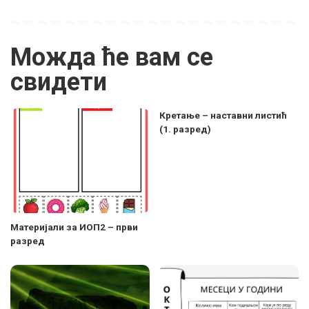
Можда ће вам се
свидети
Кретање – наставни листић
(1. разред)
Материјали за ИОП2 – први
разред