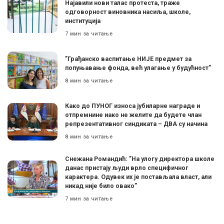
Најавили нови талас протеста, траже
одговорност виновника насиља, школе,
институција
7 мин за читање
”Грађанско васпитање НИЈЕ предмет за
попуњавање фонда, већ улагање у будућност”
8 мин за читање
Како до ПУНОГ износа јубиларне награде и
отпремнине иако не желите да будете члан
репрезентативног синдиката – ДВА су начина
8 мин за читање
Снежана Романдић: ”На улогу директора школе
данас пристају људи врло специфичног
карактера. Одувек их је постављала власт, али
никад није било овако”
7 мин за читање