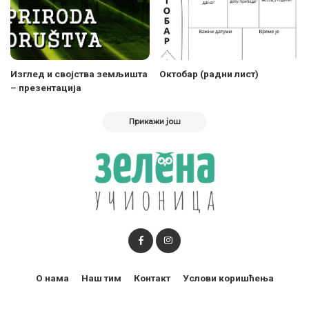
Изглед и својства земљишта
Октобар (радни лист)
– презентација
Прикажи још
О нама
Наш тим
Контакт
Услови коришћења