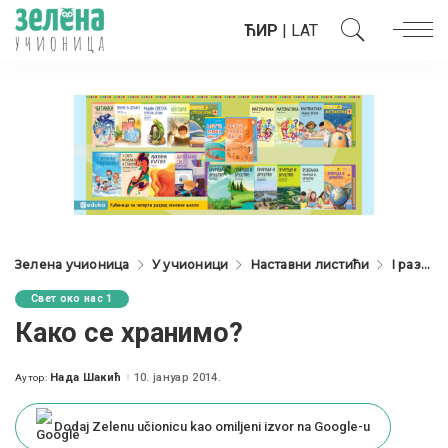
ЋИР
|
LAT
Зелена учионица
У учионици
Наставни листићи
I разред
Свет око нас 1
Како се хранимо?
Нада Шакић
10. јануар 2014.
Аутор:
Posted
by
Dodaj Zelenu učionicu kao omiljeni izvor na Google-u