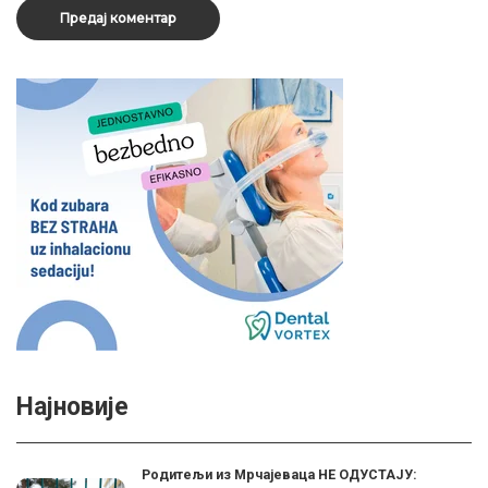
Најновије
Родитељи из Мрчајеваца НЕ ОДУСТАЈУ: