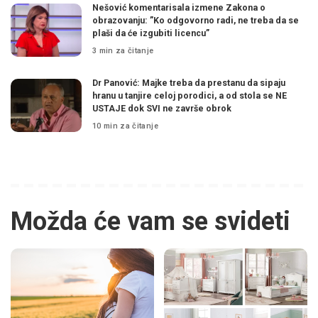
Nešović komentarisala izmene Zakona o
obrazovanju: ”Ko odgovorno radi, ne treba da se
plaši da će izgubiti licencu”
3 min za čitanje
Dr Panović: Majke treba da prestanu da sipaju
hranu u tanjire celoj porodici, a od stola se NE
USTAJE dok SVI ne završe obrok
10 min za čitanje
Možda će vam se svideti