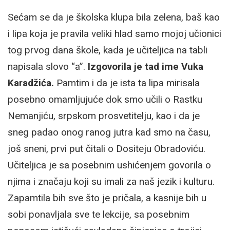
Sećam se da je školska klupa bila zelena, baš kao
i lipa koja je pravila veliki hlad samo mojoj učionici
tog prvog dana škole, kada je učiteljica na tabli
napisala slovo “a”.
Izgovorila je tad ime Vuka
Karadžića.
Pamtim i da je ista ta lipa mirisala
posebno omamljujuće dok smo učili o Rastku
Nemanjiću, srpskom prosvetitelju, kao i da je
sneg padao onog ranog jutra kad smo na času,
još sneni, prvi put čitali o Dositeju Obradoviću.
Učiteljica je sa posebnim ushićenjem govorila o
njima i značaju koji su imali za naš jezik i kulturu.
Zapamtila bih sve što je pričala, a kasnije bih u
sobi ponavljala sve te lekcije, sa posebnim