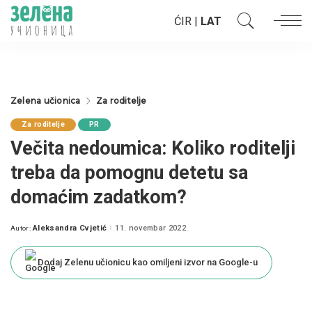
ĆIR
|
LAT
Zelena učionica
Za roditelje
Za roditelje
PR
Večita nedoumica: Koliko roditelji
treba da pomognu detetu sa
domaćim zadatkom?
Aleksandra Cvjetić
11. novembar 2022.
Autor:
Posted
by
Dodaj Zelenu učionicu kao omiljeni izvor na Google-u