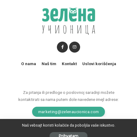
O nama
Naš tim
Kontakt
Uslovi korišćenja
Za pitanja ili predloge o poslovnoj saradnji možete
kontaktirati sa nama putem dole navedene imejl adrese:
marketing@zelenaucionica.com
Naš vebsajt koristi kolačiće da poboljša vaše iskustvo.
© 2011-2024 Copyright by Zelena učionica. All Rights reserved.
Prihvatam