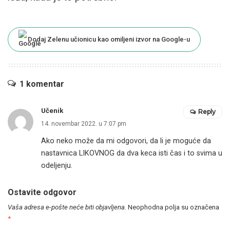
Dodaj Zelenu učionicu kao omiljeni izvor na Google-u
1 komentar
Učenik
Reply
14. novembar 2022. u 7:07 pm
Ako neko može da mi odgovori, da li je moguće da
nastavnica LIKOVNOG da dva keca isti čas i to svima u
odeljenju.
Ostavite odgovor
Vaša adresa e-pošte neće biti objavljena.
Neophodna polja su označena
*