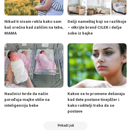
Nikad ti nisam rekla kako sam
Dečji nameštaj koji se razlikuje
baš srećna kad zaličim na tebe,
– otkrijte brend CILEK i dečje
MAMA
sobe iz bajke
Naučnici tvrde da način
Kakve se to promene dešavaju
porođaja majke utiče na
kad dete postane tinejdžer i
inteligenciju bebe
kako roditelji treba da se
postave
Prikaži još