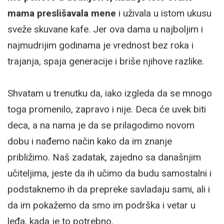
mama preslišavala mene
i uživala u istom ukusu
sveže skuvane kafe. Jer ova dama u najboljim i
najmudrijim godinama je vrednost bez roka i
trajanja, spaja generacije i briše njihove razlike.
Shvatam u trenutku da, iako izgleda da se mnogo
toga promenilo, zapravo i nije. Deca će uvek biti
deca, a na nama je da se prilagodimo novom
dobu i nađemo način kako da im znanje
približimo. Naš zadatak, zajedno sa današnjim
učiteljima, jeste da ih učimo da budu samostalni i
podstaknemo ih da prepreke savladaju sami, ali i
da im pokažemo da smo im podrška i vetar u
leđa, kada je to potrebno.