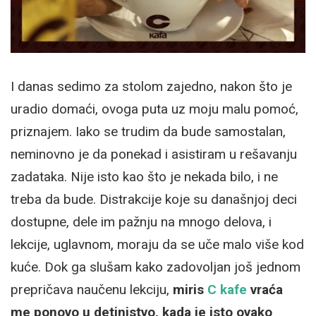
I danas sedimo za stolom zajedno, nakon što je
uradio domaći, ovoga puta uz moju malu pomoć,
priznajem. Iako se trudim da bude samostalan,
neminovno je da ponekad i asistiram u rešavanju
zadataka. Nije isto kao što je nekada bilo, i ne
treba da bude. Distrakcije koje su današnjoj deci
dostupne, dele im pažnju na mnogo delova, i
lekcije, uglavnom, moraju da se uče malo više kod
kuće. Dok ga slušam kako zadovoljan još jednom
prepričava naučenu lekciju,
miris
C kafe
vraća
me ponovo u detinjstvo, kada je isto ovako