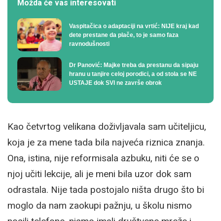
Možda će vas interesovati
Vaspitačica o adaptaciji na vrtić: NIJE kraj kad
dete prestane da plače, to je samo faza
ravnodušnosti
Dr Panović: Majke treba da prestanu da sipaju
hranu u tanjire celoj porodici, a od stola se NE
USTAJE dok SVI ne završe obrok
Kao četvrtog velikana doživljavala sam učiteljicu,
koja je za mene tada bila najveća riznica znanja.
Ona, istina, nije reformisala azbuku, niti će se o
njoj učiti lekcije, ali je meni bila uzor dok sam
odrastala. Nije tada postojalo ništa drugo što bi
moglo da nam zaokupi pažnju, u školu nismo