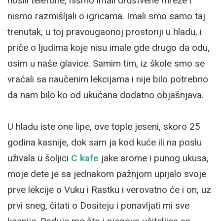
nosili telefone, nismo imali društvene mreže i
nismo razmišljali o igricama. Imali smo samo taj
trenutak, u toj pravougaonoj prostoriji u hladu, i
priče o ljudima koje nisu imale gde drugo da odu,
osim u naše glavice. Samim tim, iz škole smo se
vraćali sa naučenim lekcijama i nije bilo potrebno
da nam bilo ko od ukućana dodatno objašnjava.
U hladu iste one lipe, ove tople jeseni, skoro 25
godina kasnije, dok sam ja kod kuće ili na poslu
uživala u šoljici
C kafe
jake arome i punog ukusa,
moje dete je sa jednakom pažnjom upijalo svoje
prve lekcije o Vuku i Rastku i verovatno će i on, uz
prvi sneg, čitati o Dositeju i ponavljati mi sve