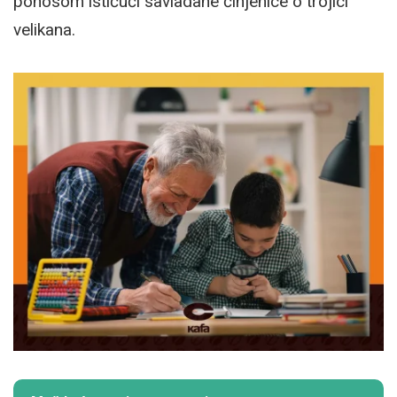
ponosom ističući savladane činjenice o trojici
velikana.