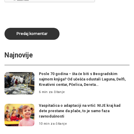
Najnovije
Posle 70 godina – šta će biti s Beogradskim
sajmom knjiga? Od učešća odustali Laguna, Delfi,
Kreativni centar, Pčelica, Dereta…
6 min za čitanje
Vaspitačica o adaptaciji na vrtić: NIJE kraj kad
dete prestane da plače, to je samo faza
ravnodušnosti
10 min za čitanje