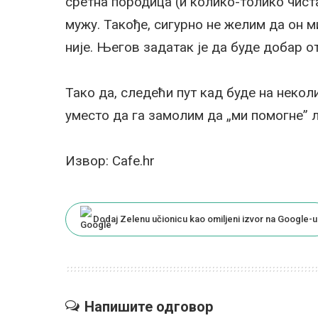
сретна породица (и колико-толико чис
мужу. Такође, сигурно не желим да он м
није. Његов задатак је да буде добар от
Тако да, следећи пут кад буде на неко
уместо да га замолим да „ми помогне” ле
Извор: Cafe.hr
Dodaj Zelenu učionicu kao omiljeni izvor na Google-u
Напишите одговор