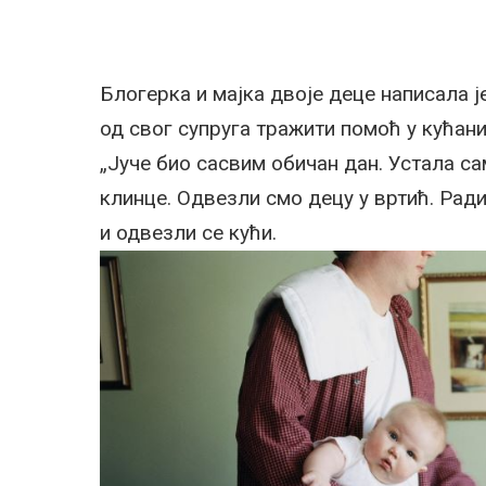
Блогерка и мајка двоје деце написала ј
од свог супруга тражити помоћ у кућан
„Јуче био сасвим обичан дан. Устала са
клинце. Одвезли смо децу у вртић. Рад
и одвезли се кући.