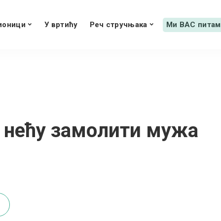
ионици
У вртићу
Реч стручњака
Ми ВАС питам
 нећу замолити мужа