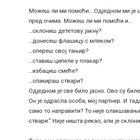
Можеш ли ми помоћи… Одједном ми је ц
пред очима. Можеш ли ми помоћи и…
…склониш дететову јакну?
…донесеш флашицу с млеком?
…опереш свој тањир?
…ставиш ципеле у плакар?
…избациш смеће?
…спакираш ствари?
Одједном је све било јасно. Ово су бил
Он је одрасла особа, мој партнер. И та
само то направити? То није олакшавањ
ствари.“ Није ништа рекао, али је склони