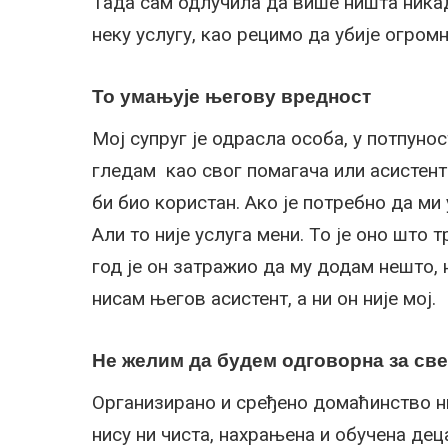
Тада сам одлучила да више ништа никад
неку услугу, као рецимо да убије огромн
То умањује његову вредност
Мој супруг је одрасла особа, у потпуно
гледам као свог помагача или асистента
би био користан. Ако је потребно да ми 
Али то није услуга мени. То је оно што 
год је он затражио да му додам нешто, н
нисам његов асистент, а ни он није мој.
Не желим да будем одговорна за све
Организирано и сређено домаћинство ни
нису ни чиста, нахрањена и обучена дец