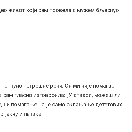
ео живот који сам провела с мужем бљеснуо
е потпуно погрешне речи. Он ми није помагао.
да сам гласно изговорила: „У ствари, можеш ли
е, ни помагање.То је само склањање дететових
о јакну и патике.