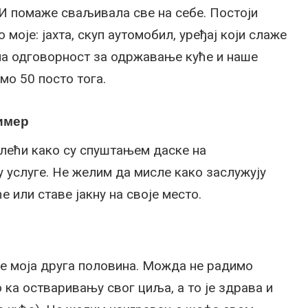
И помаже сваљивала све на себе. Постоји
 моје: јахта, скуп аутомобил, уређај који слаже
на одговорност за одржавање куће и наше
мо 50 посто тога.
ример
слећи како су спуштањем даске на
 услуге. Не желим да мисле како заслужују
 или ставе јакну на своје место.
н је моја друга половина. Можда не радимо
о ка остваривању свог циља, а то је здрава и