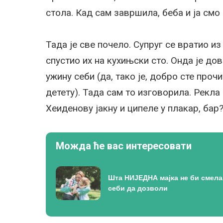
стола. Кад сам завршила, беба и ја смо
Тада је све почело. Супруг се вратио из
спустио их на кухињски сто. Онда је до
ужину себи (да, тако је, добро сте проч
детету). Тада сам то изговорила. Рекл
Хеиденову јакну и ципеле у плакар, бар?
Можда ће вас интересовати
Шта НИЈЕДНА мајка не би смела
себи да дозволи