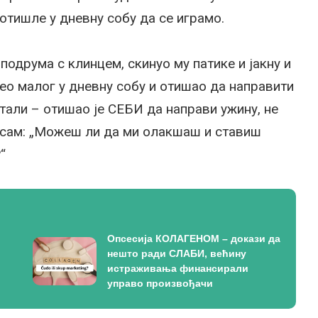
 отишле у дневну собу да се играмо.
 подрума с клинцем, скинуо му патике и јакну и
вео малог у дневну собу и отишао да направити
итали – отишао је СЕБИ да направи ужину, не
а сам: „Можеш ли да ми олакшаш и ставиш
“
Опсесија КОЛАГЕНОМ – докази да
нешто ради СЛАБИ, већину
истраживања финансирали
управо произвођачи