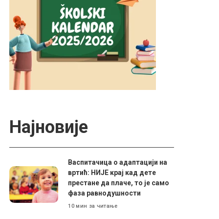
Најновије
Васпитачица о адаптацији на
вртић: НИЈЕ крај кад дете
престане да плаче, то је само
фаза равнодушности
10 мин за читање