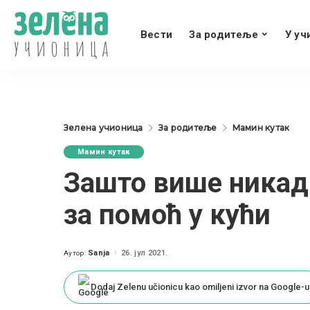
Вести
За родитеље
У уч
Зелена учионица
За родитеље
Мамин кутак
Мамин кутак
Зашто више никад
за помоћ у кући
Sanja
26. јул 2021.
Аутор:
Posted
by
Dodaj Zelenu učionicu kao omiljeni izvor na Google-u