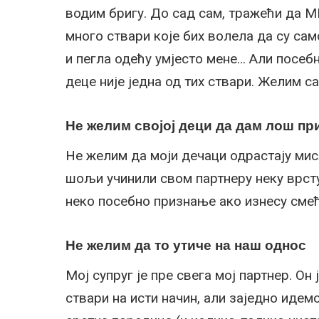
водим бригу. До сад сам, тражећи да М
много ствари које бих волела да су само
и пегла одећу умјесто мене… Али посеб
деце није једна од тих ствари. Желим са
Не желим својој деци да дам лош п
Не желим да моји дечаци одрастају ми
шољи учинили свом партнеру неку врсту
неко посебно признање ако изнесу смеће
Не желим да то утиче на наш однос
Мој супруг је пре свега мој партнер. О
ствари на исти начин, али заједно идем