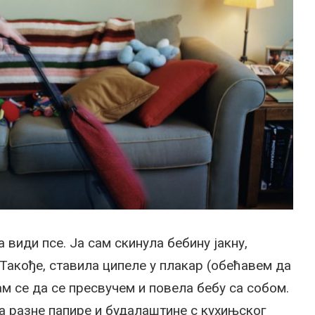
види псе. Ја сам скинула бебину јакну,
 Такође, ставила ципеле у плакар (обећавем да
м се да се пресвучем и повела бебу са собом.
а разне папире и будалаштине с кухињског