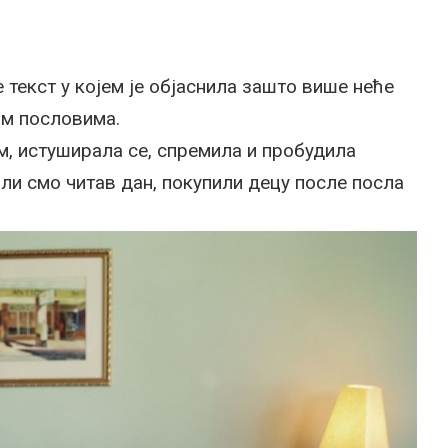
е текст у којем је објаснила зашто више неће
им пословима.
м, истуширала се, спремила и пробудила
или смо читав дан, покупили децу после посла