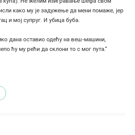
та кућа). Не желим изигравање шефа свом
исли како му је задужење да мени помаже, јер
ац и мој супруг. И убица буба.
лико дана оставио одећу на веш-машини,
по ћу му рећи да склони то с мог пута.“