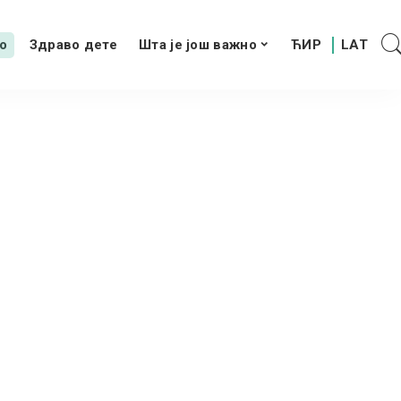
о
Здраво дете
Шта је још важно