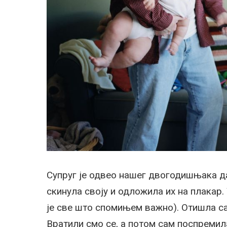
Супруг је одвео нашег двогодишњака да 
скинула своју и одложила их на плакар.
је све што спомињем важно). Отишла са
Вратили смо се, а потом сам поспремил