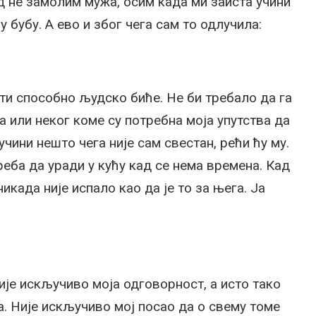
 не замолим мужа, осим када ми заиста учини
у бубу. А ево и због чега сам то одлучила:
сти способно људско биће. Не би требало да га
 или неког коме су потребна моја упутства да
учини нешто чега није сам свестан, рећи ћу му.
треба да уради у кућу кад се нема времена. Кад
икада није испало као да је то за њега. Ја
је искључиво моја одговорност, а исто тако
а. Није искључиво мој посао да о свему томе