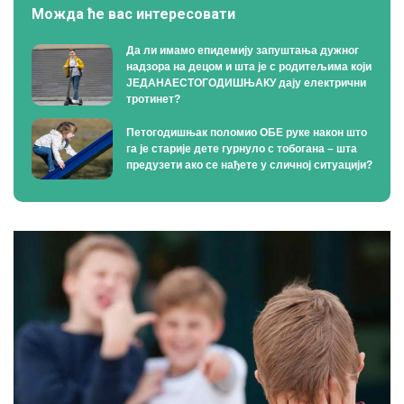
Можда ће вас интересовати
Да ли имамо епидемију запуштања дужног
надзора на децом и шта је с родитељима који
ЈЕДАНАЕСТОГОДИШЊАКУ дају електрични
тротинет?
Петогодишњак поломио ОБЕ руке након што
га је старије дете гурнуло с тобогана – шта
предузети ако се нађете у сличној ситуацији?