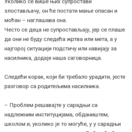
Уколико се више њих супростави
злостављачу, он ће постати мање опасан и
моћан – наглашава она.
Често се деца не супростављају, јер се плаше
да они не буду следећа жртва или мета, а у
најгорој ситуацији подстичу или навијају за
насилника, додаје наша саговорница.
Следећи корак, који би требало урадити, јесте
разговор са родитељима насилника.
– Проблем решавајте у сарадњи са
надлежним институцијама, обдаништем,
школом и, уколико је то могуће, у у сарадњи