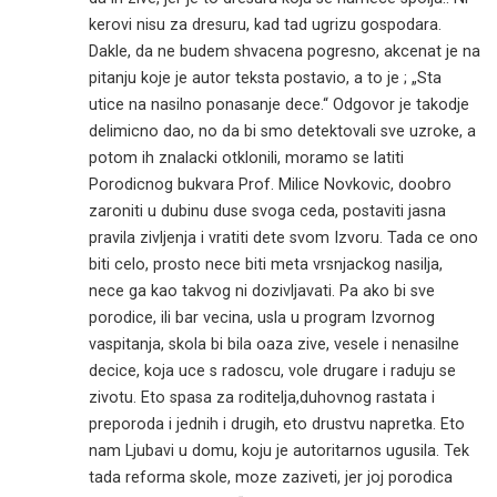
kerovi nisu za dresuru, kad tad ugrizu gospodara.
Dakle, da ne budem shvacena pogresno, akcenat je na
pitanju koje je autor teksta postavio, a to je ; „Sta
utice na nasilno ponasanje dece.“ Odgovor je takodje
delimicno dao, no da bi smo detektovali sve uzroke, a
potom ih znalacki otklonili, moramo se latiti
Porodicnog bukvara Prof. Milice Novkovic, doobro
zaroniti u dubinu duse svoga ceda, postaviti jasna
pravila zivljenja i vratiti dete svom Izvoru. Tada ce ono
biti celo, prosto nece biti meta vrsnjackog nasilja,
nece ga kao takvog ni dozivljavati. Pa ako bi sve
porodice, ili bar vecina, usla u program Izvornog
vaspitanja, skola bi bila oaza zive, vesele i nenasilne
decice, koja uce s radoscu, vole drugare i raduju se
zivotu. Eto spasa za roditelja,duhovnog rastata i
preporoda i jednih i drugih, eto drustvu napretka. Eto
nam Ljubavi u domu, koju je autoritarnos ugusila. Tek
tada reforma skole, moze zaziveti, jer joj porodica