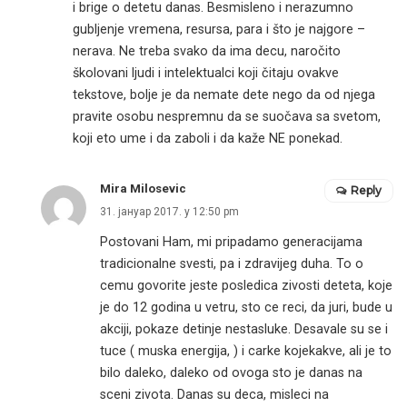
i brige o detetu danas. Besmisleno i nerazumno
gubljenje vremena, resursa, para i što je najgore –
nerava. Ne treba svako da ima decu, naročito
školovani ljudi i intelektualci koji čitaju ovakve
tekstove, bolje je da nemate dete nego da od njega
pravite osobu nespremnu da se suočava sa svetom,
koji eto ume i da zaboli i da kaže NE ponekad.
Mira Milosevic
Reply
31. јануар 2017. у 12:50 pm
Postovani Ham, mi pripadamo generacijama
tradicionalne svesti, pa i zdravijeg duha. To o
cemu govorite jeste posledica zivosti deteta, koje
je do 12 godina u vetru, sto ce reci, da juri, bude u
akciji, pokaze detinje nestasluke. Desavale su se i
tuce ( muska energija, ) i carke kojekakve, ali je to
bilo daleko, daleko od ovoga sto je danas na
sceni zivota. Danas su deca, misleci na