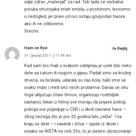
salje zdrav „materijal“ za rad. Tek tada ce verbalna
poruka strucnjaka imati smisla, u protivnom, lecicemo
u nedogled, jer pravi uzroci ostaju gospodari haosa
ako ih ne otklonimo.
Srecno
Ham on Rye
Reply
31. јануар 2017. у 11:49 am
Kad sam bio mali u svakom odeljenju je uvek bilo neko
dete sa rukom ili nogom u gipsu. Padali smo sa krošnji
drveća, sa bicikala, udarala su nas kola, tukli smo se
svako malo i mirili bez većih problema. Danas se oko
toga uključuju čitavi timovi, organizuju roditeljski
sastanci, lekari u hitnoj sve moraju da prijave policiji,
policija sve prijavljuje u CSR i u školi nastane haos –
zbog nečega što je pre 20 godina bilo „ništa“. I na
kraju se dete – i nasilnik i žrtva – ispiše iz škole i
ionako se NIŠTA ne reši. Eto, to je sistem obrazovanje