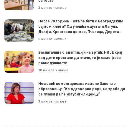
са теста
3 мин за читање
После 70 година – шта ће бити с Београдским
сајмом књига? Од учешћа одустали Лагуна,
Делфи, Креативни центар, Пчелица, Дерета…
6 мин за читање
Васпитачица о адаптацији на вртић: НИЈЕ крај
кад дете престане да плаче, то је само фаза
равнодушности
10 мин за читање
Нешовић коментарисала измене Закона о
образовању: ”Ко одговорно ради, не треба да
се плаши да ће изгубити лиценцу”
3 мин за читање