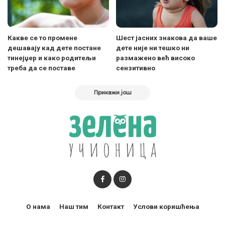
Какве се то промене
Шест јасних знакова да ваше
дешавају кад дете постане
дете није ни тешко ни
тинејџер и како родитељи
размажено већ високо
треба да се поставе
сензитивно
Прикажи још
О нама
Наш тим
Контакт
Услови коришћења