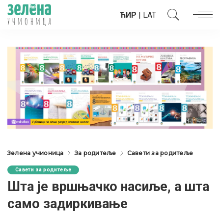
ЋИР
|
LAT
Зелена учионица
За родитеље
Савети за родитеље
Савети за родитеље
Шта је вршњачко насиље, а шта
само задиркивање