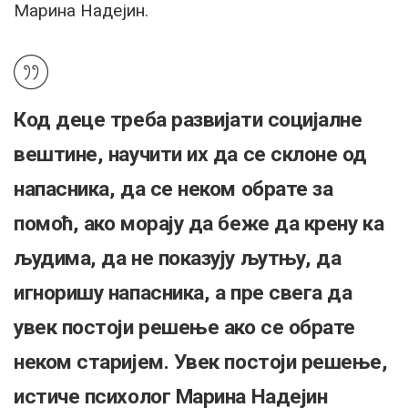
Марина Надејин.
Код деце треба развијати социјалне
вештине, научити их да се склоне од
напасника, да се неком обрате за
помоћ, ако морају да беже да крену ка
људима, да не показују љутњу, да
игноришу напасника, а пре свега да
увек постоји решење ако се обрате
неком старијем. Увек постоји решење,
истиче психолог Марина Надејин