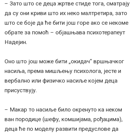
– Зато што се деца жртве стиде тога, сматрају
да су они криви што их неко малтретира, зато
што се боје да ће бити још горе ако се некоме
обрате за помоћ – објашњава психотерапеут
Надејин.
Оно што још може бити „окидач“ вршњачког
насиља, према мишљењу психолога, јесте и
вербално или физичко насиље којем деца
присуствују.
– Макар то насиље било окренуто ка неком
ван породице (шефу, комшијама, рођацима),
деца ће по моделу развити предуслове да