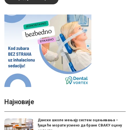
Најновије
Данске школе мењају систем оцењивања –
ђаци ће морати усмено да бране СВАКУ оцену