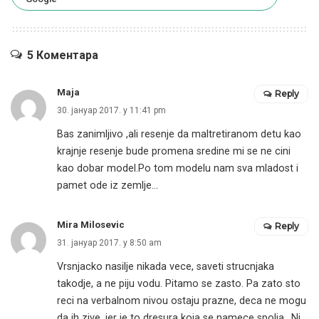
5 Коментара
Maja
Reply
30. јануар 2017. у 11:41 pm
Bas zanimljivo ,ali resenje da maltretiranom detu kao
krajnje resenje bude promena sredine mi se ne cini
kao dobar model.Po tom modelu nam sva mladost i
pamet ode iz zemlje…
Mira Milosevic
Reply
31. јануар 2017. у 8:50 am
Vrsnjacko nasilje nikada vece, saveti strucnjaka
takodje, a ne piju vodu. Pitamo se zasto. Pa zato sto
reci na verbalnom nivou ostaju prazne, deca ne mogu
da ih zive, jer je to dresura koja se namece spolja.. Ni