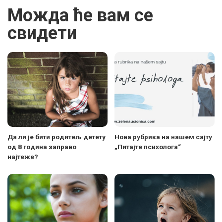
Можда ће вам се
свидети
Да ли је бити родитељ детету
Нова рубрика на нашем сајту
од 8 година заправо
„Питајте психолога“
најтеже?