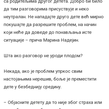
са родитељима другог детета. Добро би било
да тим разговорима присуствује и неко
неутралан. Не нападајте друго дете већ мирно
покушајте да разрешите проблем, на начин
који неће да доведе до понављања исте
ситуације – прича Марина Надејин.
Шта ако разговор не уроди плодом?
Некада, ако је проблем упркос свим
настојањима нерешив, боље је преместити
дете у безбеднију средину.
– Објасните детету да то није због страха или