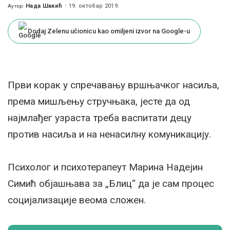
Нада Шакић
19. октобар 2019.
Аутор:
Posted
by
Dodaj Zelenu učionicu kao omiljeni izvor na Google-u
Први корак у спречавању вршњачког насиља,
према мишљењу стручњака, јесте да од
најмлађег узраста треба васпитати децу
против насиља и на ненасилну комуникацију.
Психолог и психотерапеут Марина Надејин
Симић објашњава за „Блиц“ да је сам процес
социјализације веома сложен.