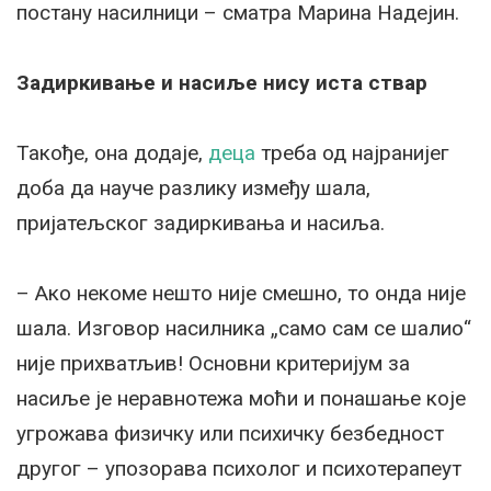
постану насилници – сматра Марина Надејин.
Задиркивање и насиље нису иста ствар
Такође, она додаје,
деца
треба од најранијег
доба да науче разлику између шала,
пријатељског задиркивања и насиља.
– Ако некоме нешто није смешно, то онда није
шала. Изговор насилника „само сам се шалио“
није прихватљив! Основни критеријум за
насиље је неравнотежа моћи и понашање које
угрожава физичку или психичку безбедност
другог – упозорава психолог и психотерапеут