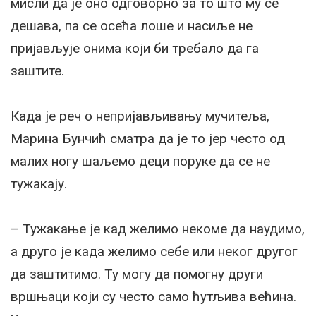
мисли да је оно одговорно за то што му се
дешава, па се осећа лоше и насиље не
пријављује онима који би требало да га
заштите.
Када је реч о непријављивању мучитеља,
Марина Бунчић сматра да је то јер често од
малих ногу шаљемо деци поруке да се не
тужакају.
– Тужакање је кад желимо некоме да наудимо,
а друго је када желимо себе или неког другог
да заштитимо. Ту могу да помогну други
вршњаци који су често само ћутљива већина.