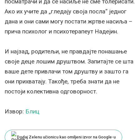
посматрачи и да се насиље не сме толерисати.
Ако их учите да „гледају своја посла“ једног
дана и они сами могу постати жртве насиља –
прича психолог и психотерапеут Надејин.
И најзад, родитељи, не правдајте понашање
своје деце лошим друштвом. Запитајте се шта
ваше дете привлачи том друштву и зашто га
они прихватају. Такође, треба знати да не
постоји колективна одговорност.
Извор:
Блиц
Dodaj Zelenu učionicu kao omiljeni izvor na Google-u