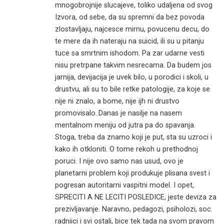
mnogobrojnije slucajeve, toliko udaljena od svog
Izvora, od sebe, da su spremni da bez povoda
zlostavljaju, najcesce mirnu, povucenu decu, do
te mere da ih nateraju na suicid, ili su u pitanju
tuce sa smrtnim ishodom. Pa zar udarne vesti
nisu pretrpane takvim nesrecama. Da budem jos
jarnija, devijacija je uvek bilo, u porodici i skoli, u
drustvu, ali su to bile retke patologije, za koje se
nije ni znalo, a bome, nije ijh ni drustvo
promovisalo..Danas je nasilje na nasem
mentalnom meniju od jutra pa do spavanja.
Stoga, treba da znamo koji je put, sta su uzroci i
kako ih otkloniti. O tome rekoh u prethodnoj
poruci. I nije ovo samo nas usud, ovo je
planetarni problem koji produkuje plisana svest i
pogresan autoritarni vaspitni model. I opet,
SPRECITI A NE LECITI POSLEDICE, jeste deviza za
prezivljavanje. Naravno, pedagozi, psiholozi, soc.
radniici i svi ostali, bice tek tada na svom pravom