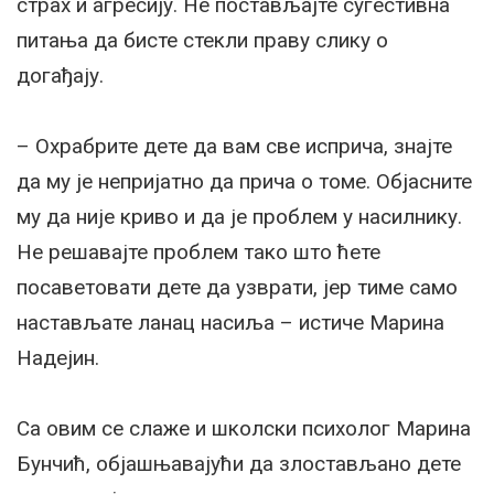
страх и агресију. Не постављајте сугестивна
питања да бисте стекли праву слику о
догађају.
– Охрабрите дете да вам све исприча, знајте
да му је непријатно да прича о томе. Објасните
му да није криво и да је проблем у насилнику.
Не решавајте проблем тако што ћете
посаветовати дете да узврати, јер тиме само
настављате ланац насиља – истиче Марина
Надејин.
Са овим се слаже и школски психолог Марина
Бунчић, објашњавајући да злостављано дете