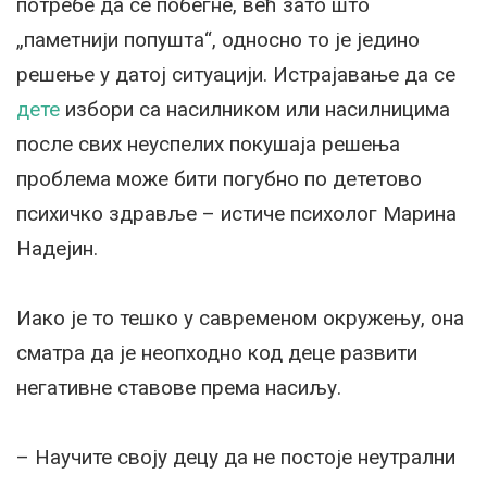
потребе да се побегне, већ зато што
„паметнији попушта“, односно то је једино
решење у датој ситуацији. Истрајавање да се
дете
избори са насилником или насилницима
после свих неуспелих покушаја решења
проблема може бити погубно по дететово
психичко здравље – истиче психолог Марина
Надејин.
Иако је то тешко у савременом окружењу, она
сматра да је неопходно код деце развити
негативне ставове према насиљу.
– Научите своју децу да не постоје неутрални