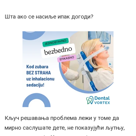
Шта ако се насиље ипак догоди?
Кључ решавања проблема лежи у томе да
мирно саслушате дете, не показујући љутњу,