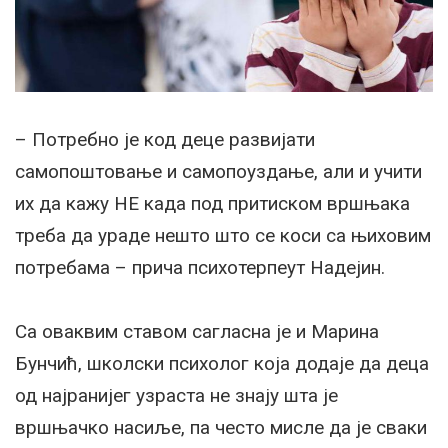
– Потребно је код деце развијати
самопоштовање и самопоуздање, али и учити
их да кажу НЕ када под притиском вршњака
треба да ураде нешто што се коси са њиховим
потребама – прича психотерпеут Надејин.
Са оваквим ставом сагласна је и Марина
Бунчић, школски психолог која додаје да деца
од најранијег узраста не знају шта је
вршњачко насиље, па често мисле да је сваки