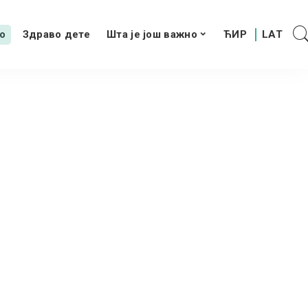
о
Здраво дете
Шта је још важно