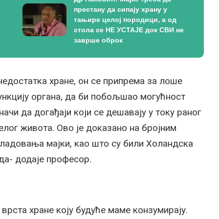
престану да сипају храну у
тањире целој породици, а од
стола се НЕ УСТАЈЕ док СВИ не
заврше оброк
недостатка хране, он се припрема за лоше
ункцију органа, да би побољшао могућност
чи да догађаји који се дешавају у току раног
елог живота. Ово је доказано на бројним
гладовања мајки, као што су били Холандска
да- додаје професор.
 врста хране коју будуће маме конзумирају.