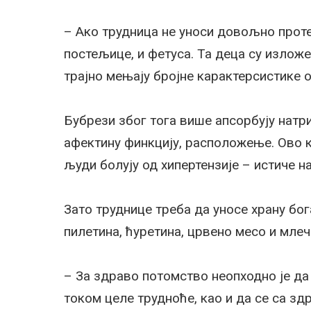
– Ако трудница не уноси довољно прот
постељице, и фетуса. Та деца су излож
трајно мењају бројне карактерсистике о
Бубрези због тога више апсорбују натр
афектину финкцију, расположење. Ово к
људи болују од хипертензије – истиче н
Зато труднице треба да уносе храну бога
пилетина, ћуретина, црвено месо и мле
– За здраво потомство неопходно је да
током целе трудноће, као и да се са з