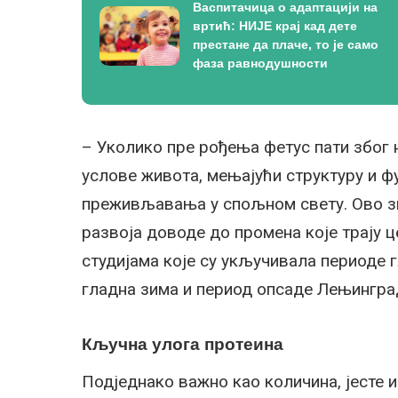
Васпитачица о адаптацији на
вртић: НИЈЕ крај кад дете
престане да плаче, то је само
фаза равнодушности
– Уколико пре рођења фетус пати због 
услове живота, мењајући структуру и ф
преживљавања у спољном свету. Ово зна
развоја доводе до промена које трају ц
студијама које су укључивала периоде 
гладна зима и период опсаде Лењингра
Кључна улога протеина
Подједнако важно као количина, јесте и