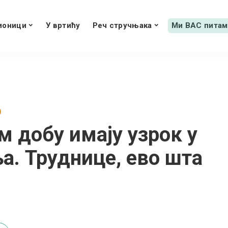
ионици
У вртићу
Реч стручњака
Ми ВАС питам
м добу имају узрок у
а. Труднице, ево шта