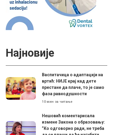
Најновије
Васпитачица о адаптацији на
вртић: НИЈЕ крај кад дете
престане да плаче, то је само
фаза равнодушности
10 мин за читање
Нешовић коментарисала
измене Закона о образовању:
”Ко одговорно ради, не треба
да се плаши да ће изгубити