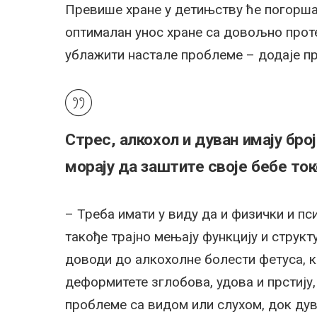
Превише хране у детињству ће погорша
оптималан унос хране са довољно проте
ублажити настале проблеме – додаје 
Стрес, алкохол и дуван имају бр
морају да заштите своје бебе то
– Треба имати у виду да и физички и пс
такође трајно мењају функцију и структ
доводи до алкохолне болести фетуса, ко
деформитете зглобова, удова и прстију,
проблеме са видом или слухом, док ду