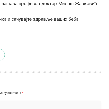
аглашава професор доктор Милош Жарковић.
ика и сачувајте здравље ваших беба.
а су означена
*