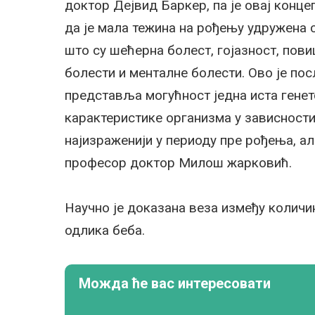
доктор Дејвид Баркер, па је овај конце
да је мала тежина на рођењу удружена 
што су шећерна болест, гојазност, пов
болести и менталне болести. Ово је пос
представља могућност једна иста генет
карактеристике организма у зависности
најизраженији у периоду пре рођења, а
професор доктор Милош жарковић.
Научно је доказана веза између количин
одлика беба.
Можда ће вас интересовати