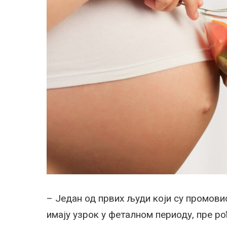
– Један од првих људи који су промови
имају узрок у феталном периоду, пре рођ