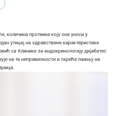
е, количина протеина коју она уноси у
удан утицај на здравствене карактеристике
ић са Клинике за ендокринологију дијабетес
зује на те неправилности и скреће пажњу на
дница.