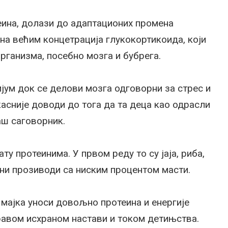
еина, долази до адаптационих промена
ена већим концетрација глукокортикоида, који
рганизма, посебно мозга и бубрега.
ијум док се делови мозга одговорни за стрес и
асније доводи до тога да та деца као одрасли
аш саговорник.
ту протеинима. У првом реду то су јаја, риба,
чни прозиводи са ниским процентом масти.
 мајка уноси довољно протеина и енергије
дравом исхраном настави и током детињства.