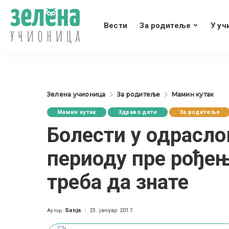
Вести
За родитеље
У уч
Зелена учионица
За родитеље
Мамин кутак
Мамин кутак
Здраво дете
За родитеље
Болести у одрасло
периоду пре рођењ
треба да знате
Sanja
23. јануар 2017.
Аутор:
Posted
by