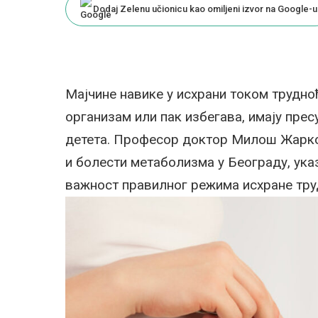
Dodaj Zelenu učionicu kao omiljeni izvor na Google-u
Мајчине навике у исхрани током трудноћ
организам или пак избегава, имају прес
детета. Професор доктор Милош Жарков
и болести метаболизма у Београду, ука
важност правилног режима исхране тру