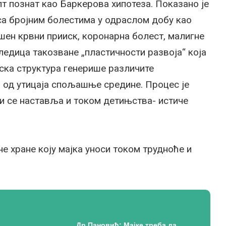
пт познат као Баркерова хипотеза. Показано је
са бројним болестима у одраслом добу као
ишен крвни прииск, коронарна болест, малигне
ледица такозване „пластичности развоја“ која
ска структура генерише различите
 од утицаја спољашње средине. Процес је
ли се наставља и током детињства- истиче
е хране коју мајка уноси током трудноће и
Др Пановић: Мајке треба да