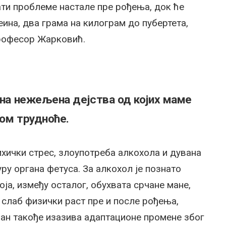
ти проблеме настале пре рођења, док ће
ина, два грама на килограм до пубертета,
професор Жарковић.
ојна нежељена дејства од којих маме
ком трудноће.
ихички стрес, злоупотреба алкохола и дувана
уру органа фетуса. За алкохол је познато
ја, између осталог, обухвата срчане мане,
 слаб физички раст пре и после рођења,
ван такође изазива адаптационе промене због