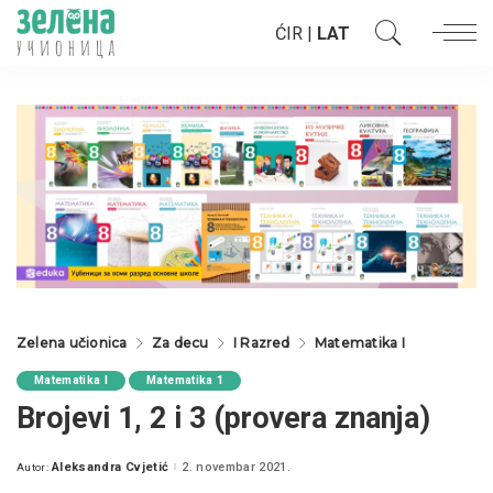
ĆIR
|
LAT
Zelena učionica
Za decu
I Razred
Matematika I
Matematika I
Matematika 1
Brojevi 1, 2 i 3 (provera znanja)
Aleksandra Cvjetić
2. novembar 2021.
Autor:
Posted
by