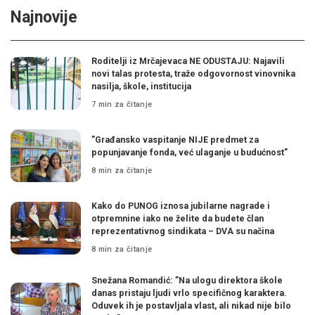
Najnovije
Roditelji iz Mrčajevaca NE ODUSTAJU: Najavili
novi talas protesta, traže odgovornost vinovnika
nasilja, škole, institucija
7 min za čitanje
”Građansko vaspitanje NIJE predmet za
popunjavanje fonda, već ulaganje u budućnost”
8 min za čitanje
Kako do PUNOG iznosa jubilarne nagrade i
otpremnine iako ne želite da budete član
reprezentativnog sindikata – DVA su načina
8 min za čitanje
Snežana Romandić: ”Na ulogu direktora škole
danas pristaju ljudi vrlo specifičnog karaktera.
Oduvek ih je postavljala vlast, ali nikad nije bilo