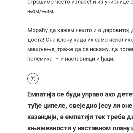
огрешимо често излазећи из учионице 
њом/њим.
Мораћу да кажем нешто и о даровитој д
доста! Она клону када их само неколико
мишљење, траже да се искажу, да полем
полемика – и наставници и ђаци…
Емпатија се буди управо ако дет
туђе ципеле, свеједно јесу ли он
казанџији, а емпатији тек треба 
књижевности у наставном плану и