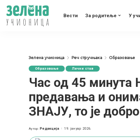
Вести
За родитеље
У уч
Зелена учионица
Реч стручњака
Образовање
Образовање
Лични став
Час од 45 минута 
предавања и онима
ЗНАЈУ, то је добро
Редакција
19. јануар 2026.
Аутор:
Posted
by