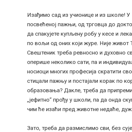
Изађимо сад из учионице и из школе! 
посвећеној пажњи, од трговца до докт
да спакујете купљену робу у кесе и лек
по вољи од оних који журе. Није живот 
Свештеник треба ревносно и духовно св
оперише неколико сати, па и индивидуал
носиоци многих професија скратити сво
стицали пажњу и постајали корак по ко
образовања? Дакле, треба да припреми
„јефитно“ прођу у школи, па да онда ску
чим ће изаћи пред животне недаће, дуж
Зато, треба да размислимо сви, без су