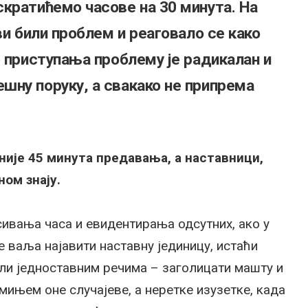
кратићемо часове на 30 минута. На
ви били проблем и реаговало се како
д приступања проблему је радикалан и
шну поруку, а свакако не припрема
 није 45 минута предавања, а наставници,
ом знају.
сивања часа и евидентирања одсутних, ако у
е ваља најавити наставну јединицу, истаћи
или једноставним речима – заголицати машту и
ињем оне случајеве, а неретке изузетке, када