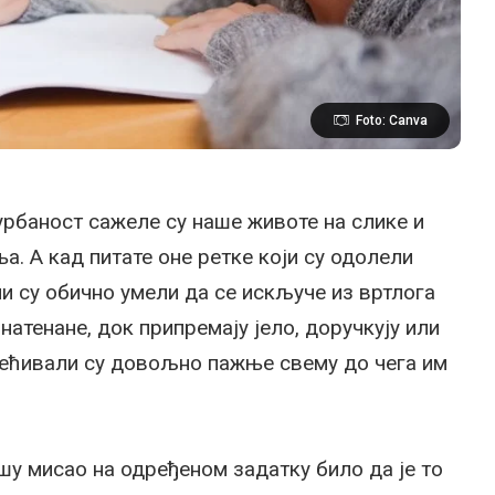
Foto: Canva
рбаност сажеле су наше животе на слике и
а. А кад питате оне ретке који су одолели
и су обично умели да се искључе из вртлога
 натенане, док припремају јело, доручкују или
свећивали су довољно пажње свему до чега им
у мисао на одређеном задатку било да је то