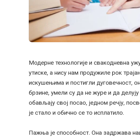
Модерне технологије и свакодневна ужу
утиске, а нису нам продужиле рок трајањ
искушењима и постигли дуговечност, он
брзине, умели су да не журе и да делују
обављају свој посао, једном речју, по
је стало и обично се то исплатило.
Пажња је способност. Она задржава наш