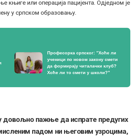
ње књиге или операција пацијента. Одједном је
мену у српском образовању.
Професорка српског: ”Хоће ли
ученици по новом закону смети
и
да формирају читалачки клуб?
Хоће ли то смети у школи?”
ју довољно пажње да испрате предугих
 мисленим падом ни његовим узроцима,