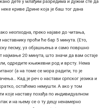
акано дете у млађим разредима и дужни сте да
неке криве Дрине која је баш тог дана
како неопходна, преко најаве до читања,
 наставнику проћи ће бар 5 минута. (Ето,
епску песму, уз објашњења и само површно
т најмање 20 минута, што значи да вам остаје
бли, одредите књижевни род и врсту. Нема
таног (а на томе се мора радити, то је
ачења… Кад је реч о настави српског језика и
кратко, остаћемо немушти. А ако у том
ти које наставу похађа по индивидуалном
атак и на њему се о ту децу ненамерно