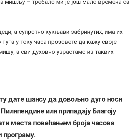
са мишљу – требало ми је још мало времена са
еци, а супротно кукњави забринутих, има их
 пута у току часа прозовете да кажу своје
ишу, а сви духовно узрастамо из таквих
ету дате шансу да довољно дуго носи
е Пилипендине или припадају Благоју
дати места повећањем броја часова
 програму.