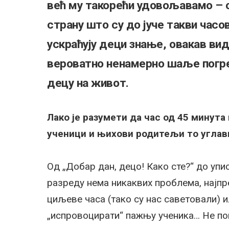
већ му такорећи удовољавамо – с
страну што су до јуче такви часо
ускраћују деци знање, овакав ви
вероватно ненамерно шаље погре
децу на живот.
Лако је разумети да час од 45 минута
ученици и њихови родитељи то углавн
Од „Добар дан, децо! Како сте?“ до упи
разреду нема никаквих проблема, најпр
циљеве часа (тако су нас саветовали) 
„испровоцирати“ пажњу ученика… Не пом