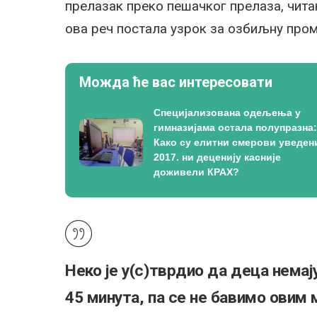
прелазак преко пешачког прелаза, чита
ова реч постала узрок за озбиљну про
Можда ће вас интересовати
Специјализована одељења у
гимназијама остала полупразна:
Како су елитни смерови уведен
2017. ни деценију касније
доживели КРАХ?
Неко је у(с)тврдио да деца нема
45 минута, па се не бавимо овим