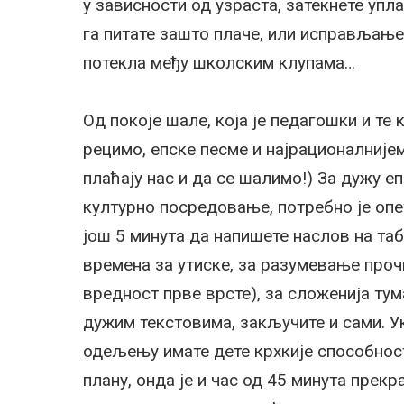
у зависности од узраста, затекнете упл
га питате зашто плаче, или исправљање 
потекла међу школским клупама…
Од покоје шале, која је педагошки и те 
рецимо, епске песме и најрационалнијем
плаћају нас и да се шалимо!) За дужу 
културно посредовање, потребно је опе
још 5 минута да напишете наслов на та
времена за утиске, за разумевање прочи
вредност прве врсте), за сложенија тум
дужим текстовима, закључите и сами. У
одељењу имате дете крхкије способнос
плану, онда је и час од 45 минута прекр