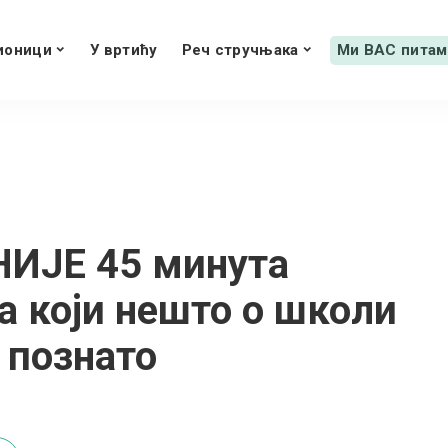
ионици
У вртићу
Реч стручњака
Ми ВАС питам
НИЈЕ 45 минута
 који нешто о школи
 познато