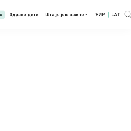
о
Здраво дете
Шта је још важно