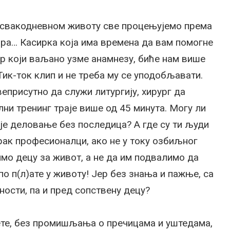
У свакодневном животу све процењујемо према
ора… Касирка која има времена да вам помогне
ар који ваљано узме анамнезу, биће нам више
Тик-ток клип и не треба му се уподобљавати.
еприсутно да служи литургију, хирург да
ни тренинг траје више од 45 минута. Могу ли
је деловање без последица? А где су ти људи
рак професионалци, ако не у току озбиљног
мо децу за живот, а не да им подвалимо да
по п(л)ате у животу! Јер без знања и пажње, са
ности, па и пред сопствену децу?
јете, без промишљања о пречицама и уштедама,