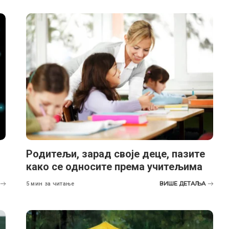
Родитељи, зарад своје деце, пазите
како се односите према учитељима
ВИШЕ ДЕТАЉА
5 мин за читање