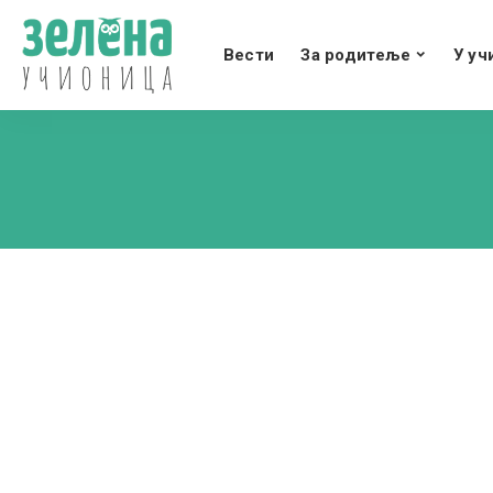
Вести
За родитеље
У уч