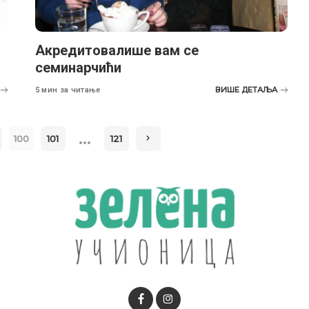
Акредитовалише вам се
семинарчићи
ВИШЕ ДЕТАЉА
5 мин за читање
…
100
101
121