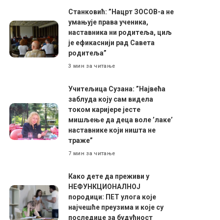
Станковић: ”Нацрт ЗОСОВ-а не
умањује права ученика,
наставника ни родитеља, циљ
је ефикаснији рад Савета
родитеља”
3 мин за читање
Учитељица Сузана: ”Највећа
заблуда коју сам видела
током каријере јесте
мишљење да деца воле ’лаке’
наставнике који ништа не
траже”
7 мин за читање
Како дете да преживи у
НЕФУНКЦИОНАЛНОЈ
породици: ПЕТ улога које
најчешће преузима и које су
последице за будућност