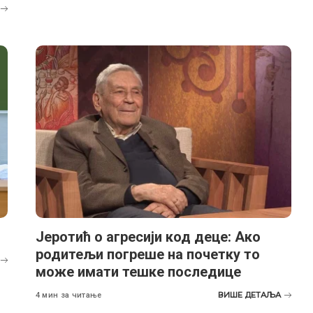
Jеротић о агресији код деце: Ако
родитељи погреше на почетку то
може имати тешке последице
ВИШЕ ДЕТАЉА
4 мин за читање