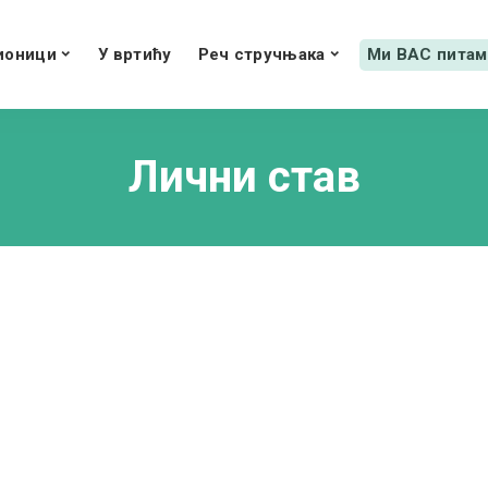
ионици
У вртићу
Реч стручњака
Ми ВАС питам
Лични став