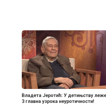
Владета Јеротић: У детињству леж
3 главна узрока неуротичности!