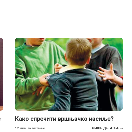
е
Како спречити вршњачко насиље?
ВИШЕ ДЕТАЉА
12 мин за читање