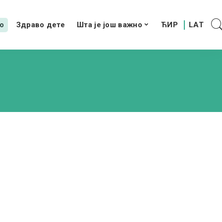
о
Здраво дете
Шта је још важно