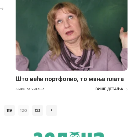
Што већи портфолио, то мања плата
ВИШЕ ДЕТАЉА
6 мин за читање
119
120
121