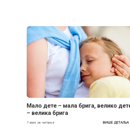
Мало дете – мала брига, велико дет
– велика брига
ВИШЕ ДЕТАЉА
7 мин за читање