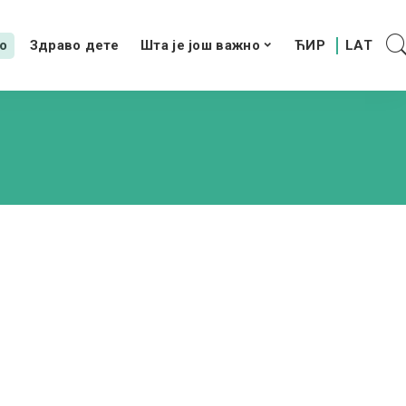
о
Здраво дете
Шта је још важно