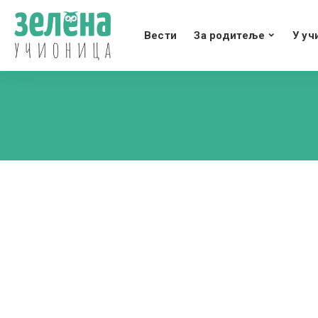
Вести
За родитеље
У уч