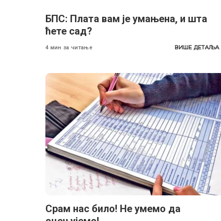
БПС: Плата вам је умањена, и шта
ћете сад?
ВИШЕ ДЕТАЉА
4 мин за читање
Срам нас било! Не умемо да