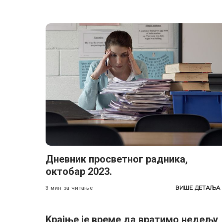
Дневник просветног радника,
октобар 2023.
ВИШЕ ДЕТАЉА
3 мин за читање
Kрајње је време да вратимо недељу