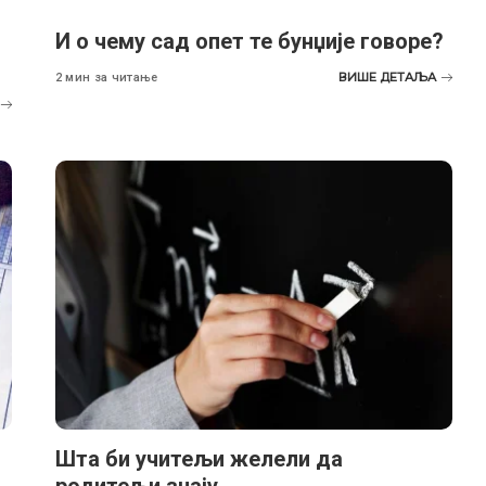
И о чему сад опет те бунџије говоре?
ВИШЕ ДЕТАЉА
2 мин за читање
Шта би учитељи желели да