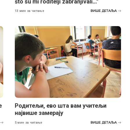
što su mi roditelji zabranjivali…"
ВИШЕ ДЕТАЉА
13 мин за читање
е
Родитељи, ево шта вам учитељи
највише замерају
ВИШЕ ДЕТАЉА
5 мин за читање