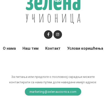
О нама
Наш тим
Контакт
Услови коришћења
За питања или предлоге о пословној сарадњи можете
контактирати са нама путем доле наведене имејл адресе:
marketing@zelenaucionica.com