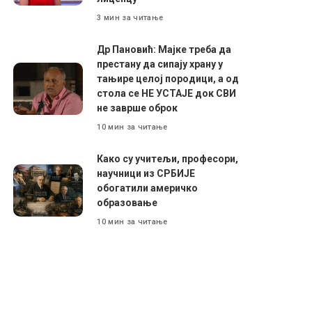
3 мин за читање
Др Пановић: Мајке треба да
престану да сипају храну у
тањире целој породици, а од
стола се НЕ УСТАЈЕ док СВИ
не заврше оброк
10 мин за читање
Како су учитељи, професори,
научници из СРБИЈЕ
обогатили америчко
образовање
10 мин за читање