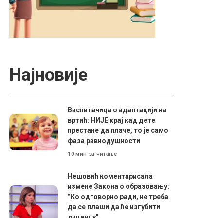
Најновије
Васпитачица о адаптацији на
вртић: НИЈЕ крај кад дете
престане да плаче, то је само
фаза равнодушности
10 мин за читање
Нешовић коментарисала
измене Закона о образовању:
”Ко одговорно ради, не треба
да се плаши да ће изгубити
лиценцу”