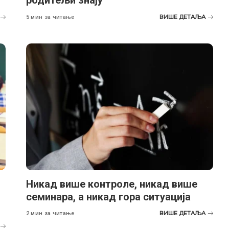
родитељи знају
ВИШЕ ДЕТАЉА
5 мин за читање
Никад више контроле, никад више
семинара, а никад гора ситуација
ВИШЕ ДЕТАЉА
2 мин за читање