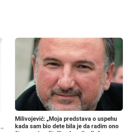
Milivojević: „Moja predstava o uspehu
kada sam bio dete bila je da radim ono