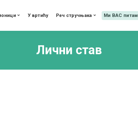
ионици
У вртићу
Реч стручњака
Ми ВАС питам
Лични став