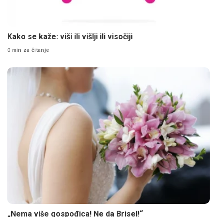
Kako se kaže: viši ili višlji ili visočiji
0 min za čitanje
„Nema više gospođica! Ne da Brisel!“