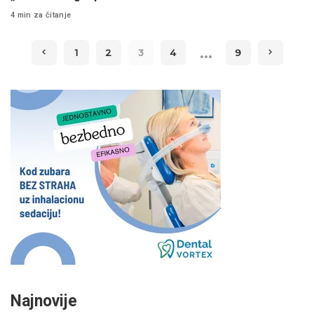
4 min za čitanje
…
1
2
3
4
9
Najnovije