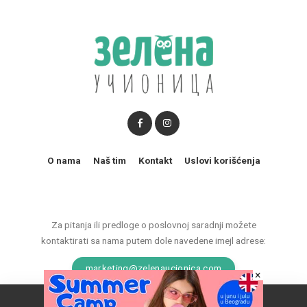
O nama
Naš tim
Kontakt
Uslovi korišćenja
Za pitanja ili predloge o poslovnoj saradnji možete
kontaktirati sa nama putem dole navedene imejl adrese:
marketing@zelenaucionica.com
×
Naš vebsajt koristi kolačiće da poboljša vaše iskustvo.