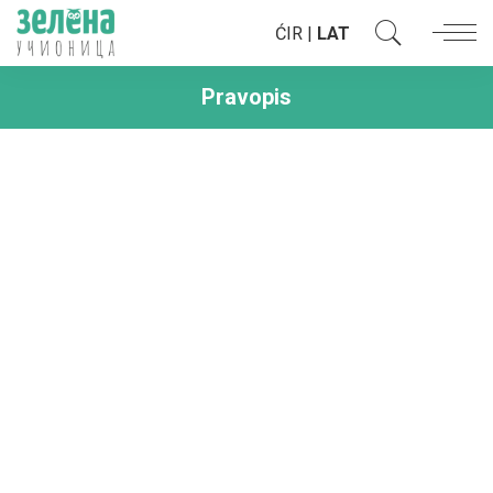
ĆIR
|
LAT
Pravopis