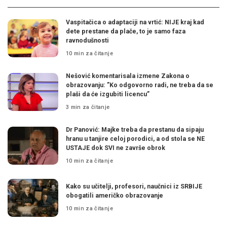
Vaspitačica o adaptaciji na vrtić: NIJE kraj kad
dete prestane da plače, to je samo faza
ravnodušnosti
10 min za čitanje
Nešović komentarisala izmene Zakona o
obrazovanju: ”Ko odgovorno radi, ne treba da se
plaši da će izgubiti licencu”
3 min za čitanje
Dr Panović: Majke treba da prestanu da sipaju
hranu u tanjire celoj porodici, a od stola se NE
USTAJE dok SVI ne završe obrok
10 min za čitanje
Kako su učitelji, profesori, naučnici iz SRBIJE
obogatili američko obrazovanje
10 min za čitanje