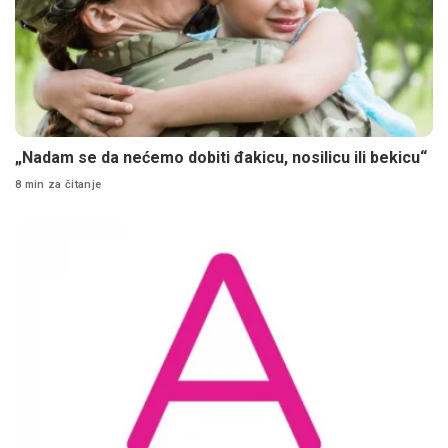
„Nadam se da nećemo dobiti đakicu, nosilicu ili bekicu“
8 min za čitanje