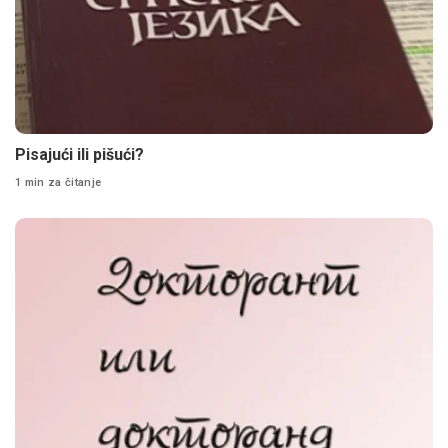
Pisajući ili pišući?
1 min za čitanje