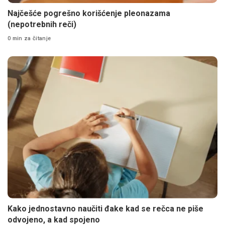
Najčešće pogrešno korišćenje pleonazama
(nepotrebnih reči)
0 min za čitanje
Kako jednostavno naučiti đake kad se rečca ne piše
odvojeno, a kad spojeno