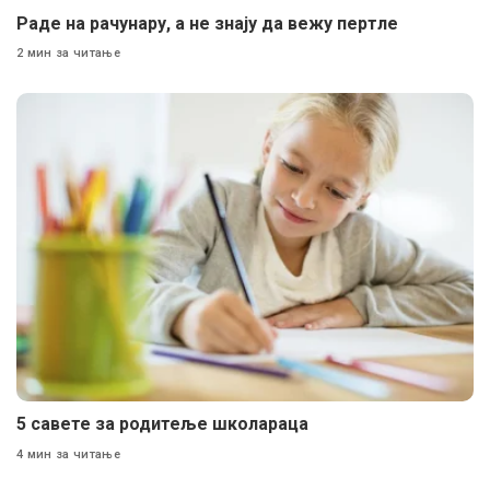
Раде на рачунару, а не знају да вежу пертле
2 мин за читање
5 савете за родитеље школараца
4 мин за читање