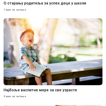
О старању родитеља за успех деце у школи
7 мин за читање
Најбоље васпитне мере за све узрасте
9 мин за читање