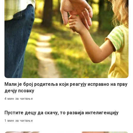
Мали је број родитеља који реагују исправно на прву
дечју псовку
4 мин за читање
Пустите децу да скачу, то развија интелигенцију
1 мин за читање