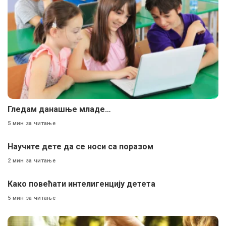
Гледам данашње младе…
5 мин за читање
Научите дете да се носи са поразом
2 мин за читање
Како повећати интелигенцију детета
5 мин за читање