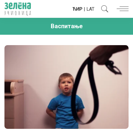
ЋИР
|
LAT
Васпитање