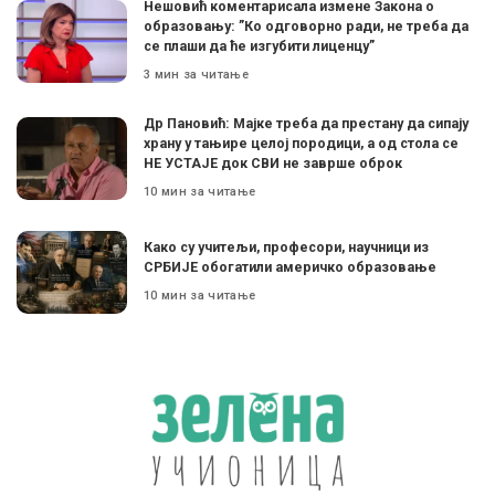
Нешовић коментарисала измене Закона о
образовању: ”Ко одговорно ради, не треба да
се плаши да ће изгубити лиценцу”
3 мин за читање
Др Пановић: Мајке треба да престану да сипају
храну у тањире целој породици, а од стола се
НЕ УСТАЈЕ док СВИ не заврше оброк
10 мин за читање
Како су учитељи, професори, научници из
СРБИЈЕ обогатили америчко образовање
10 мин за читање