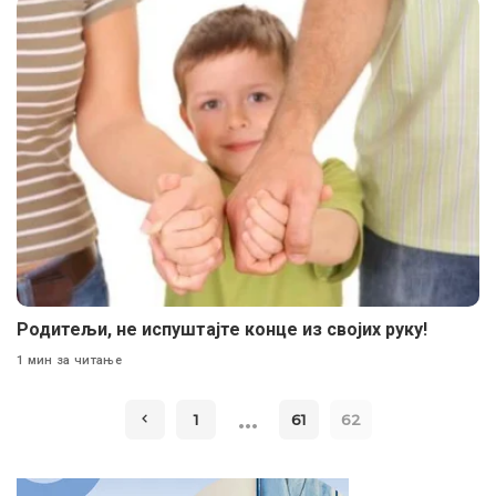
Родитељи, не испуштајте конце из својих руку!
1 мин за читање
…
1
61
62