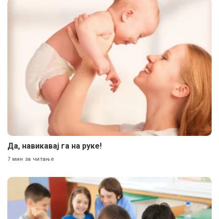
Да, навикавај га на руке!
7 мин за читање