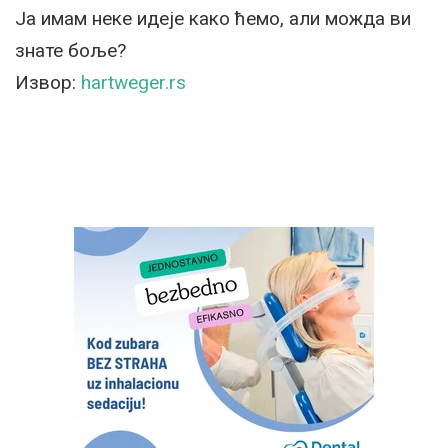
Ја имам неке идеје како ћемо, али можда ви
знате боље?
Извор:
hartweger.rs