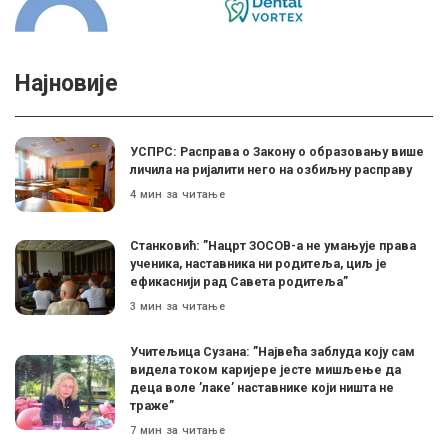
Најновије
УСПРС: Расправа о Закону о образовању више
личила на ријалити него на озбиљну расправу
4 мин за читање
Станковић: ”Нацрт ЗОСОВ-а не умањује права
ученика, наставника ни родитеља, циљ је
ефикаснији рад Савета родитеља”
3 мин за читање
Учитељица Сузана: ”Највећа заблуда коју сам
видела током каријере јесте мишљење да
деца воле ’лаке’ наставнике који ништа не
траже”
7 мин за читање