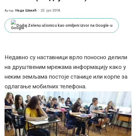
Нада Шакић
22. јул 2018.
Аутор:
Posted
by
Dodaj Zelenu učionicu kao omiljeni izvor na Google-u
Недавно су наставници врло поносно делили
на друштвеним мрежама информацију како у
неким земљама постоје станице или корпе за
одлагање мобилних телефона.