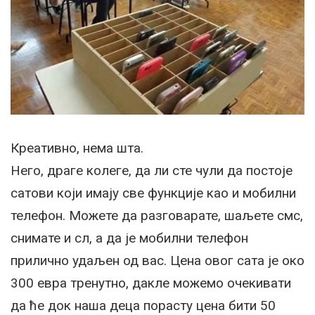
Креативно, нема шта.
Него, драге колеге, да ли сте чули да постоје
сатови који имају све функције као и мобилни
телефон. Можете да разговарате, шаљете смс,
снимате и сл, а да је мобилни телефон
прилично удаљен од вас. Цена овог сата је око
300 евра тренутно, дакле можемо очекивати
да ће док наша деца порасту цена бити 50