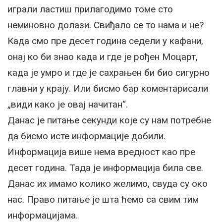
играли ластиш прилагодимо томе сто
неминовно долази. Свиђало се то нама и не?
Када смо пре десет година седели у кафани,
онај ко би знао када и где је рођен Моцарт,
када је умро и где је сахрањен би био сигурно
главни у крају. Или бисмо бар коментарисали
„види како је овај начитан“.
Данас је питање секунди које су нам потребне
да бисмо исте информације добили.
Информација више нема вредност као пре
десет година. Тада је информација била све.
Данас их имамо колико желимо, свуда су око
нас. Право питање је шта ћемо са свим тим
информацијама.