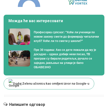
Можда ће вас интересовати
Професорка српског: ”Хоће ли ученици по
новом закону смети да формирају читалачки
клуб? Хоће ли то смети у школи?”
Пре 30 година: Ако се дете пожали да му је
досадно – одмах добије неки посао, ТВ
програм су бирали родитељи, ручало се
заједно, јављање на улици је било
ОБАВЕЗНО
Dodaj Zelenu učionicu kao omiljeni izvor na Google-u
Напишите одговор