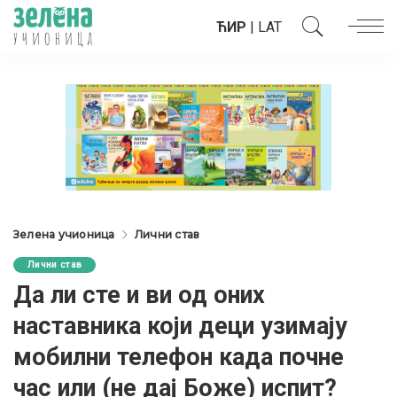
ЋИР
|
LAT
Зелена учионица
Лични став
Лични став
Да ли сте и ви од оних
наставника који деци узимају
мобилни телефон када почне
час или (не дај Боже) испит?