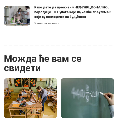
Како дете да преживи у НЕФУНКЦИОНАЛНОЈ
породици: ПЕТ улога које најчешће преузима и
које су последице за будућност
5 мин за читање
Можда ће вам се
свидети