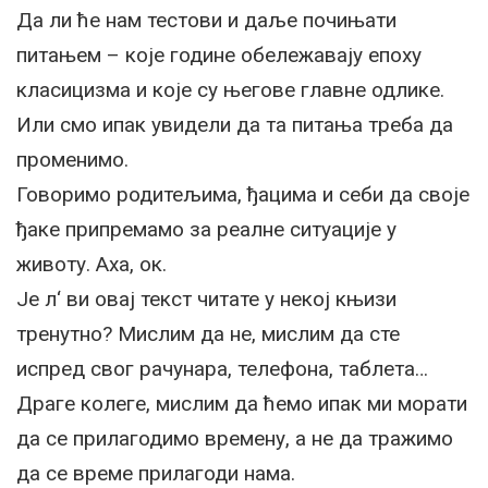
Да ли ће нам тестови и даље почињати
питањем – које године обележавају епоху
класицизма и које су његове главне одлике.
Или смо ипак увидели да та питања треба да
променимо.
Говоримо родитељима, ђацима и себи да своје
ђаке припремамо за реалне ситуације у
животу. Аха, ок.
Је л‘ ви овај текст читате у некој књизи
тренутно? Мислим да не, мислим да сте
испред свог рачунара, телефона, таблета…
Драге колеге, мислим да ћемо ипак ми морати
да се прилагодимо времену, а не да тражимо
да се време прилагоди нама.