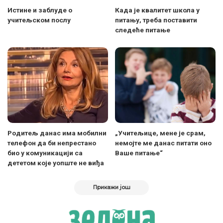
Истине и заблуде о
Када је квалитет школа у
учитељском послу
питању, треба поставити
следеће питање
Родитељ данас има мобилни
„Учитељице, мене је срам,
телефон да би непрестано
немојте ме данас питати оно
био у комуникацији са
Ваше питање“
дететом које уопште не виђа
Прикажи још