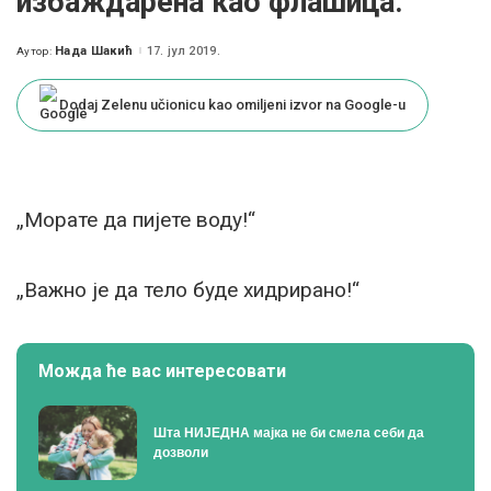
избаждарена као флашица.“
Нада Шакић
17. јул 2019.
Аутор:
Posted
by
Dodaj Zelenu učionicu kao omiljeni izvor na Google-u
„Морате да пијете воду!“
„Важно је да тело буде хидрирано!“
Можда ће вас интересовати
Шта НИЈЕДНА мајка не би смела себи да
дозволи