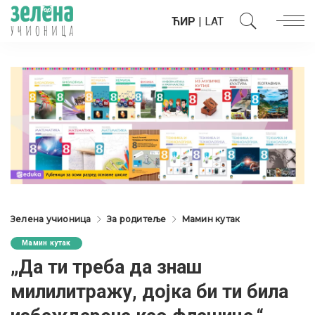
ЋИР
|
LAT
Зелена учионица
За родитеље
Мамин кутак
Мамин кутак
„Да ти треба да знаш
милилитражу, дојка би ти била