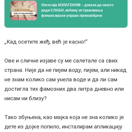
Опсесија КОЛАГЕНОМ – докази да нешто
ради СЛАБИ, већину истраживања
финансирали управо произвођачи
„Кад осетите жеђ, већ је касно!“
Ове и сличне изјаве су ме салетале са свих
страна. Није да не пијем воду, пијем, али никад
не знам колико сам унела воде и да ли сам
достигла тих фамозних два литра дневно или
нисам ни близу?
Тако збуњена, као мајка која не зна колико је
дете из дојке попило, инсталирам апликацију