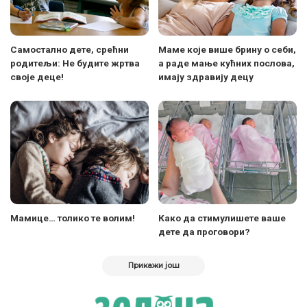
Самостално дете, срећни
Маме које више брину о себи,
родитељи: Не будите жртва
а раде мање кућних послова,
своје деце!
имају здравију децу
Мамице… толико те волим!
Како да стимулишете ваше
дете да проговори?
Прикажи још