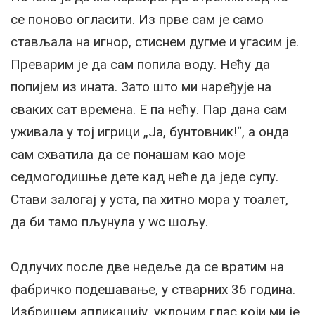
се поново огласити. Из прве сам је само
стављала на игнор, стиснем дугме и угасим је.
Преварим је да сам попила воду. Нећу да
попијем из ината. Зато што ми наређује на
сваких сат времена. Е па нећу. Пар дана сам
уживала у тој игрици „Ја, бунтовник!“, а онда
сам схватила да се понашам као моје
седмогодишње дете кад неће да једе супу.
Стави залогај у уста, па хитно мора у тоалет,
да би тамо пљунула у wc шољу.
Одлучих после две недеље да се вратим на
фабричко подешавање, у стварних 36 година.
Избришем апликацију, уклоним глас који ми је