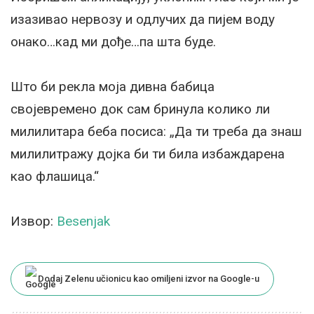
изазивао нервозу и одлучих да пијем воду
онако…кад ми дође…па шта буде.
Што би рекла моја дивна бабица
својевремено док сам бринула колико ли
милилитара беба посиса: „Да ти треба да знаш
милилитражу дојка би ти била избаждарена
као флашица.“
Извор:
Besenjak
Dodaj Zelenu učionicu kao omiljeni izvor na Google-u