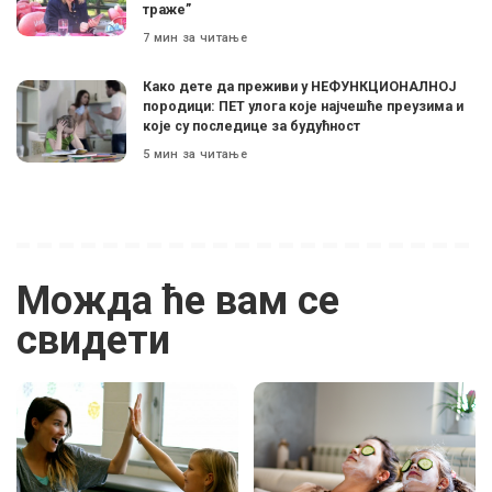
траже”
7 мин за читање
Како дете да преживи у НЕФУНКЦИОНАЛНОЈ
породици: ПЕТ улога које најчешће преузима и
које су последице за будућност
5 мин за читање
Можда ће вам се
свидети