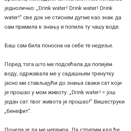
једнолично: „Drink water! Drink water! Drink
water!“ све док не стиснем дугме као знак да
сам примила к знању и попила ту чашу воде.
Баш сам била поносна на себе те недеље.
Поред тога што ме подсећала да попијем
воду, одржавала ме у садашњем тренутку
јасно ми стављајући до знања сваки сат који
је прошао у мом животу. „Drink water! = још
један сат твог живота је прошао!“ Вишеструки
„бенефит“.
Почела је да ме нервира. Да стрепим кад ће