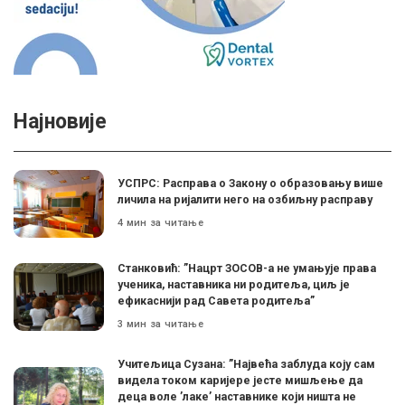
Најновије
УСПРС: Расправа о Закону о образовању више
личила на ријалити него на озбиљну расправу
4 мин за читање
Станковић: ”Нацрт ЗОСОВ-а не умањује права
ученика, наставника ни родитеља, циљ је
ефикаснији рад Савета родитеља”
3 мин за читање
Учитељица Сузана: ”Највећа заблуда коју сам
видела током каријере јесте мишљење да
деца воле ’лаке’ наставнике који ништа не