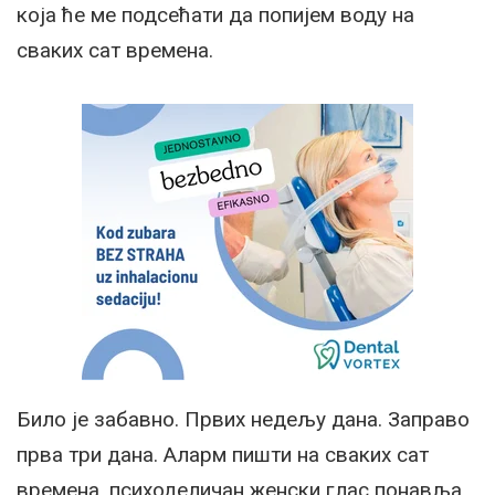
која ће ме подсећати да попијем воду на
сваких сат времена.
Било је забавно. Првих недељу дана. Заправо
прва три дана. Аларм пишти на сваких сат
времена, психоделичан женски глас понавља