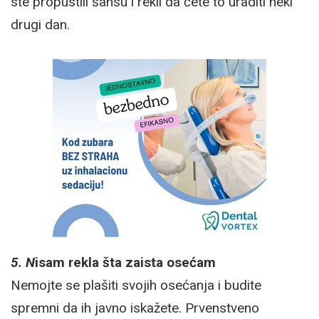
ste propustili šansu i rekli da ćete to uraditi neki
drugi dan.
5. N
isam rekla šta zaista osećam
Nemojte se plašiti svojih osećanja i budite
spremni da ih javno iskažete. Prvenstveno