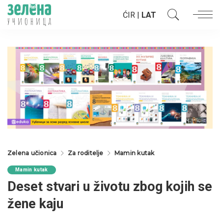
ĆIR
|
LAT
Zelena učionica
Za roditelje
Mamin kutak
Mamin kutak
Deset stvari u životu zbog kojih se
žene kaju