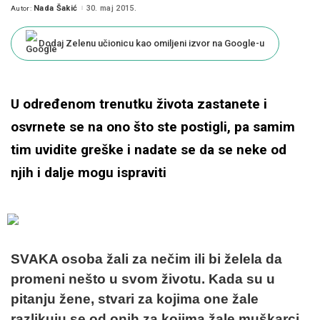
Nada Šakić
30. maj 2015.
Autor:
Posted
by
Dodaj Zelenu učionicu kao omiljeni izvor na Google-u
U određenom trenutku života zastanete i
osvrnete se na ono što ste postigli, pa samim
tim uvidite greške i nadate se da se neke od
njih i dalje mogu ispraviti
SVAKA osoba žali za nečim ili bi želela da
promeni nešto u svom životu. Kada su u
pitanju žene, stvari za kojima one žale
razlikuju se od onih za kojima žale muškarci.