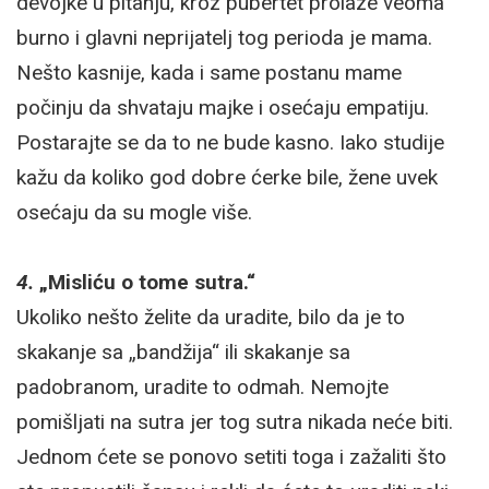
devojke u pitanju, kroz pubertet prolaze veoma
burno i glavni neprijatelj tog perioda je mama.
Nešto kasnije, kada i same postanu mame
počinju da shvataju majke i osećaju empatiju.
Postarajte se da to ne bude kasno. Iako studije
kažu da koliko god dobre ćerke bile, žene uvek
osećaju da su mogle više.
4.
„Misliću o tome sutra.“
Ukoliko nešto želite da uradite, bilo da je to
skakanje sa „bandžija“ ili skakanje sa
padobranom, uradite to odmah. Nemojte
pomišljati na sutra jer tog sutra nikada neće biti.
Jednom ćete se ponovo setiti toga i zažaliti što