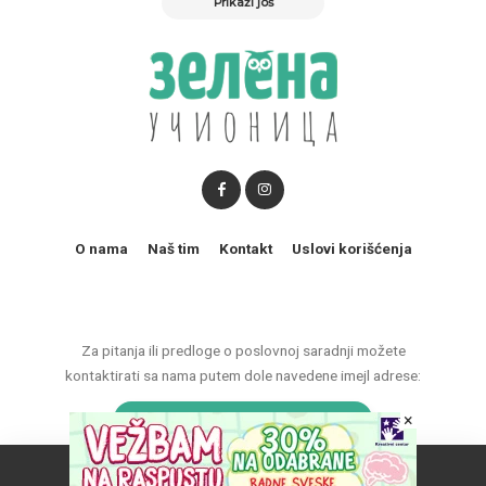
Prikaži još
O nama
Naš tim
Kontakt
Uslovi korišćenja
Za pitanja ili predloge o poslovnoj saradnji možete
kontaktirati sa nama putem dole navedene imejl adrese:
×
marketing@zelenaucionica.com
Naš vebsajt koristi kolačiće da poboljša vaše iskustvo.