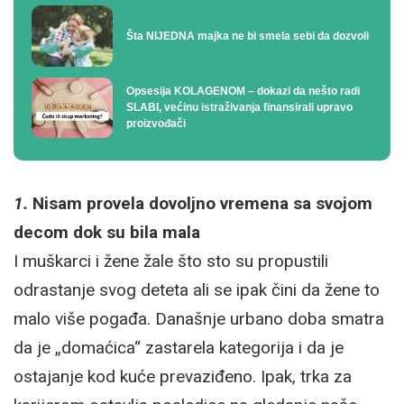
Šta NIJEDNA majka ne bi smela sebi da dozvoli
Opsesija KOLAGENOM – dokazi da nešto radi
SLABI, većinu istraživanja finansirali upravo
proizvođači
1.
Nisam provela dovoljno vremena sa svojom
decom dok su bila mala
I muškarci i žene žale što sto su propustili
odrastanje svog deteta ali se ipak čini da žene to
malo više pogađa. Današnje urbano doba smatra
da je „domaćica“ zastarela kategorija i da je
ostajanje kod kuće prevaziđeno. Ipak, trka za