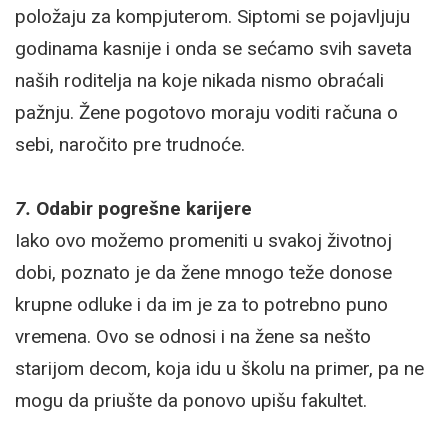
položaju za kompjuterom. Siptomi se pojavljuju
godinama kasnije i onda se sećamo svih saveta
naših roditelja na koje nikada nismo obraćali
pažnju. Žene pogotovo moraju voditi računa o
sebi, naročito pre trudnoće.
7.
Odabir pogrešne karijere
Iako ovo možemo promeniti u svakoj životnoj
dobi, poznato je da žene mnogo teže donose
krupne odluke i da im je za to potrebno puno
vremena. Ovo se odnosi i na žene sa nešto
starijom decom, koja idu u školu na primer, pa ne
mogu da priušte da ponovo upišu fakultet.