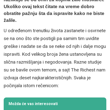
Ukoliko ovaj tekst čitate na vreme dobro
obratite pažnju šta da ispravite kako ne biste
žalile.
U određenom trenutku života zastanete i osvrnete
se na ono što ste postigli pa samim tim uvidite
greške i nadate se da se neke od njih i dalje mogu
ispraviti. Kod velikog broja žena ustanovljena su
slična razmišljanja i negodovanja. Razne studije
su se bavile ovom temom, a sajt The Richest nam
izdvaja deset najkarakterističnijih. Svaka je
počinjala istom rečenicom:
Možda će vas interesovati