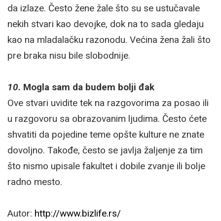
da izlaze. Često žene žale što su se ustučavale
nekih stvari kao devojke, dok na to sada gledaju
kao na mladalačku razonodu. Većina žena žali što
pre braka nisu bile slobodnije.
10.
Mogla sam da budem bolji đak
Ove stvari uvidite tek na razgovorima za posao ili
u razgovoru sa obrazovanim ljudima. Često ćete
shvatiti da pojedine teme opšte kulture ne znate
dovoljno. Takođe, često se javlja žaljenje za tim
što nismo upisale fakultet i dobile zvanje ili bolje
radno mesto.
Autor:
http://www.bizlife.rs/