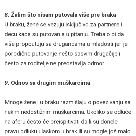
8.
Žalim što nisam putovala više pre braka
U braku, žene se vezuju isključivo za partnere i
decu kada su putovanja u pitanju. Trebalo bi da
više propoutuju sa drugaricama u mladosti jer je
porodično putovanje nešto sasvim drugačije i
često za roditelje ne predstavlja odmor.
9.
Odnos sa drugim muškarcima
Mnoge žene i u braku razmišlaju o povezivanju sa
nekim nedostižnim muškarcima. Ukoliko se odluče
na aferu često će preispitivati da li su donele
pravu odluku ulaskom u brak ili su mogle još malo