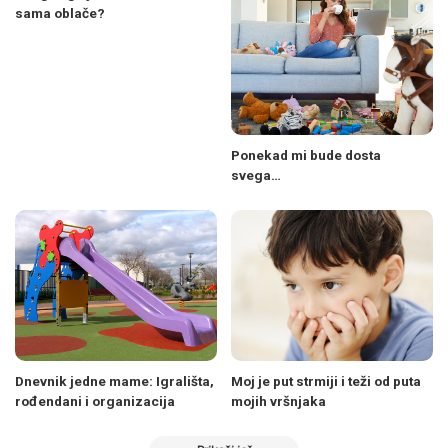
sama oblače?
Ponekad mi bude dosta
svega…
Dnevnik jedne mame: Igrališta,
Moj je put strmiji i teži od puta
rođendani i organizacija
mojih vršnjaka