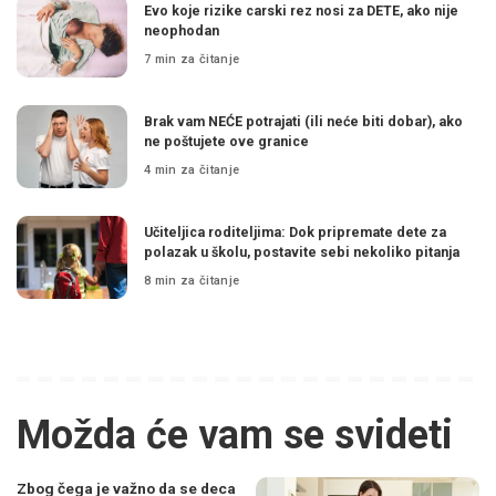
Evo koje rizike carski rez nosi za DETE, ako nije
neophodan
7 min za čitanje
Brak vam NEĆE potrajati (ili neće biti dobar), ako
ne poštujete ove granice
4 min za čitanje
Učiteljica roditeljima: Dok pripremate dete za
polazak u školu, postavite sebi nekoliko pitanja
8 min za čitanje
Možda će vam se svideti
Zbog čega je važno da se deca