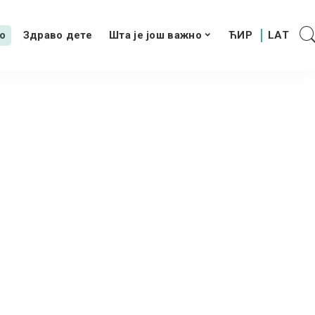
о
Здраво дете
Шта је још важно