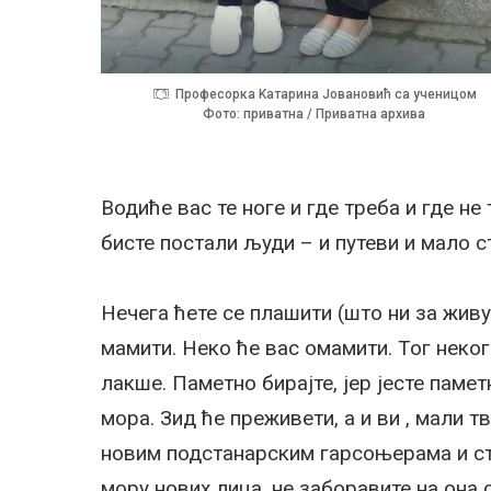
Професорка Kатарина Јовановић са ученицом
Фото: приватна / Приватна архива
Водиће вас те ноге и где треба и где не
бисте постали људи – и путеви и мало с
Нечега ћете се плашити (што ни за живу
мамити. Неко ће вас омамити. Тог неког 
лакше. Паметно бирајте, јер јесте памет
мора. Зид ће преживети, а и ви , мали тв
новим подстанарским гарсоњерама и сту
мору нових лица, не заборавите на она с