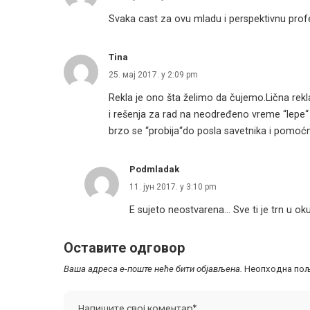
Svaka cast za ovu mladu i perspektivnu prof
Tina
25. мај 2017. у 2:09 pm
Rekla je ono šta želimo da čujemo.Lična rek
i rešenja za rad na neodređeno vreme “lepe
brzo se “probija“do posla savetnika i pomoćn
Podmladak
11. јун 2017. у 3:10 pm
E sujeto neostvarena… Sve ti je trn u ok
Оставите одговор
Ваша адреса е-поште неће бити објављена.
Неопходна пољ