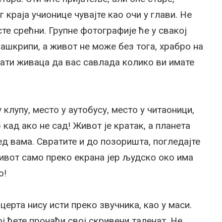
 краја учионице чувајте као очи у глави. Не
сте срећни. Групне фотографије ће у свакој
ашкрипи, а живот не може без тога, храбро на
ати живаца да вас савлада колико ви имате
 клупу, место у аутобусу, место у читаоници,
 кад ако не сад! Живот је кратак, а планета
ед вама. Свратите и до позоришта, погледајте
живот само преко екрана јер људско око има
о!
церта нису исти преко звучника, као у маси.
ој ћете пронаћи свој скривени таленат. Не