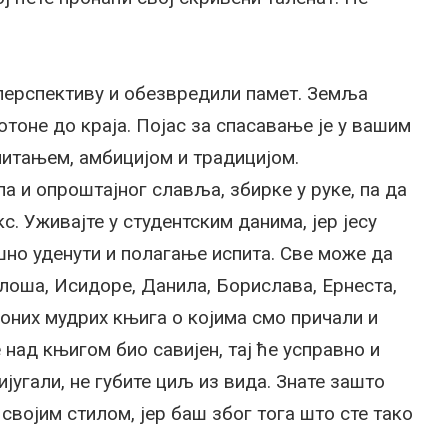
 перспективу и обезвредили памет. Земља
потоне до краја. Појас за спасавање је у вашим
питањем, амбицијом и традицијом.
а и опроштајног славља, збирке у руке, па да
. Уживајте у студентским данима, јер јесу
шно уденути и полагање испита. Све може да
илоша, Исидоре, Данила, Борислава, Ернеста,
 оних мудрих књига о којима смо причали и
е над књигом био савијен, тај ће усправно и
ијугали, не губите циљ из вида. Знате зашто
 својим стилом, јер баш због тога што сте тако