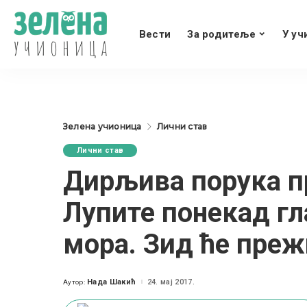
Вести
За родитеље
У уч
Зелена учионица
Лични став
Лични став
Дирљива порука п
Лупите понекад гла
мора. Зид ће прежи
Нада Шакић
24. мај 2017.
Аутор:
Posted
by