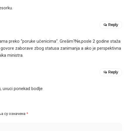
esorku.
Reply
lama preko “poruke učenicima“. Grešim?Ne,posle 2 godine staža
“ govore zaborave zbog statusa zanimanja a ako je perspektivna
ika ministra.
Reply
u, uvuci ponekad bodlje
а су означена
*