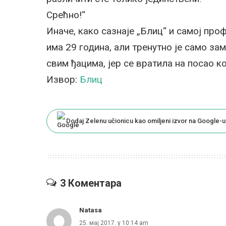
Срећно!“
Иначе, како сазнаје „Блиц“ и самој про
има 29 година, али тренутно је само зам
свим ђацима, јер се вратила на посао к
Извор:
Блиц
Dodaj Zelenu učionicu kao omiljeni izvor na Google-u
3 Коментара
Natasa
25. мај 2017. у 10:14 am