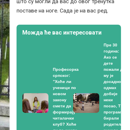
што су могли да вас до овог тренутка
поставе на ноге. Сада је на вас ред.
Можда ће вас интересовати
Пре 30
година:
Ако се
дете
Професорка
пожали да
српског:
му је
”Хоће ли
досадно –
ученици по
одмах
новом
добије
закону
неки
смети да
посао, ТВ
формирају
програм су
читалачки
бирали
клуб? Хоће
родитељи,