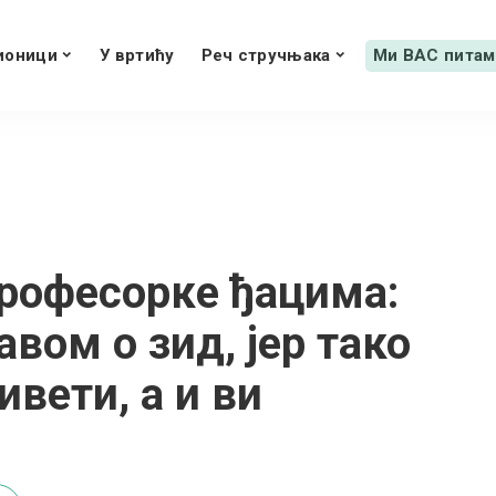
ионици
У вртићу
Реч стручњака
Ми ВАС питам
рофесорке ђацима:
вом о зид, јер тако
вети, а и ви