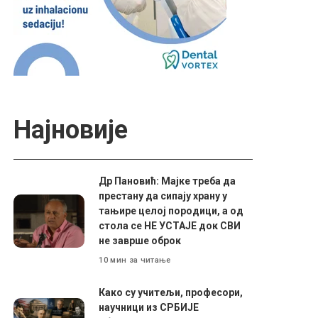
Најновије
Др Пановић: Мајке треба да
престану да сипају храну у
тањире целој породици, а од
стола се НЕ УСТАЈЕ док СВИ
не заврше оброк
10 мин за читање
Како су учитељи, професори,
научници из СРБИЈЕ