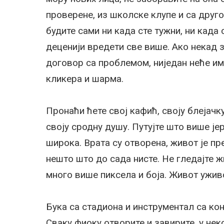
проверене, из школске клупе и са другог
будите сами ни када сте тужни, ни када 
деценији вредети све више. Ако некад з
договор са проблемом, ниједан неће им
кликера и шарма.
Пронаћи ћете свој кафић, своју блејачку
своју сродну душу. Путујте што више јер
широка. Врата су отворена, живот је пр
нешто што до сада нисте. Не гледајте 
много више пиксела и боја. Живот ужив
Бука са стадиона и инструментал са кон
Сваку фиоку отворите и завирите, у нек