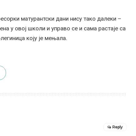
фесорки матурантски дани нису тако далеки –
ена у овој школи и управо се и сама растаје са
олегиница коју је мењала.
Reply