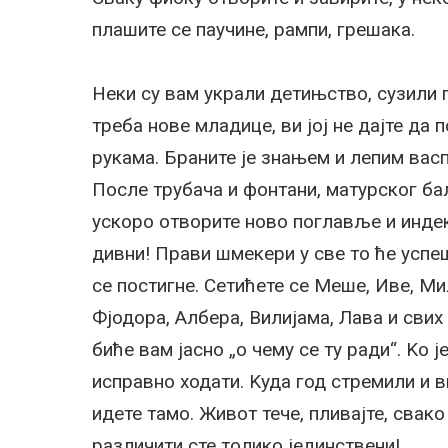
плашите се паучине, рампи, грешака.
Неки су вам украли детињство, сузили
треба нове младице, ви јој не дајте да 
рукама. Браните је знањем и лепим вас
После трубача и фонтани, матурског бал
ускоро отворите ново поглавље и индекс
дивни! Прави шмекери у све то ће успе
се постигне. Сетићете се Меше, Иве, М
Фјодора, Албера, Вилијама, Лава и свих
биће вам јасно „о чему се ту ради“. Kо ј
исправно ходати. Kуда год стремили и в
идете тамо. Живот тече, пливајте, свако
различити сте толико јединствени!