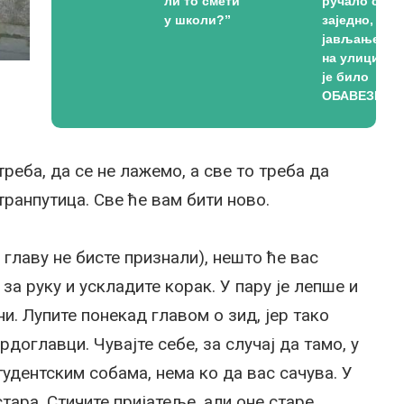
ли то смети
ручало се
у школи?”
заједно,
јављање
на улици
је било
ОБАВЕЗНО
 треба, да се не лажемо, а све то треба да
транпутица. Све ће вам бити ново.
 главу не бисте признали), нешто ће вас
за руку и ускладите корак. У пару је лепше и
ни. Лупите понекад главом о зид, јер тако
рдоглавци. Чувајте себе, за случај да тамо, у
дентским собама, нема ко да вас сачува. У
тара. Стичите пријатеље, али оне старе,