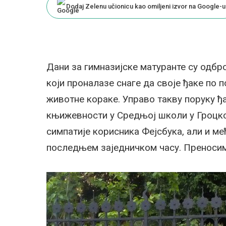
Dodaj Zelenu učionicu kao omiljeni izvor na Google-u
Дани за гимназијске матуранте су одбр
који проналазе снаге да своје ђаке по 
животне кораке. Управо такву поруку ђ
књижевности у Средњој школи у Гроцко
симпатије корисника Фејсбука, али и ме
последњем заједничком часу. Преносим