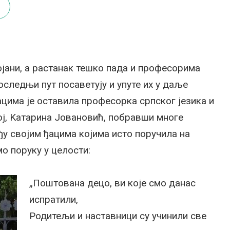
ојани, а растанак тешко пада и професорима
последњи пут посаветују и упуте их у даље
ацима је оставила професорка српског језика и
ј, Kатарина Јовановић, побравши многе
ђу својим ђацима којима исто поручила на
о поруку у целости:
„Поштована децо, ви које смо данас
испратили,
Родитељи и наставници су учинили све