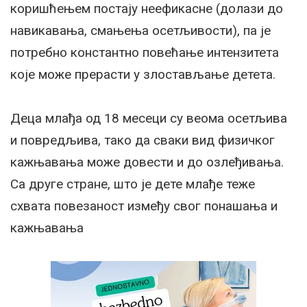
коришћењем постају неефикасне (долази до
навикавања, смањења осетљивости), па је
потребно константно повећање интензитета
које може прерасти у злостављање детета.
Деца млађа од 18 месеци су веома осетљива
и повредљива, тако да сваки вид физичког
кажњавања може довести и до озлеђивања.
Са друге стране, што је дете млађе теже
схвата повезаност између свог понашања и
кажњавања