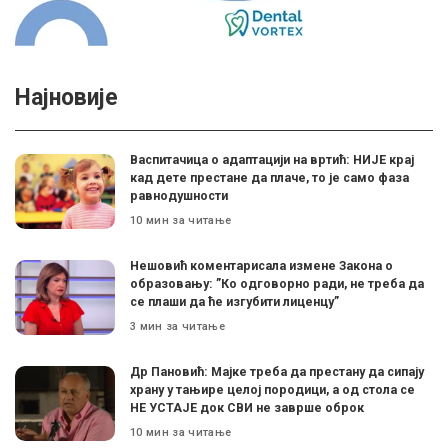
Најновије
Васпитачица о адаптацији на вртић: НИЈЕ крај
кад дете престане да плаче, то је само фаза
равнодушности
10 мин за читање
Нешовић коментарисала измене Закона о
образовању: ”Ко одговорно ради, не треба да
се плаши да ће изгубити лиценцу”
3 мин за читање
Др Пановић: Мајке треба да престану да сипају
храну у тањире целој породици, а од стола се
НЕ УСТАЈЕ док СВИ не заврше оброк
10 мин за читање