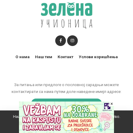
О нама
Наш тим
Контакт
Услови коришћења
За питања или предлоге о пословној сарадњи можете
контактирати са нама путем доле наведене имејл адресе:
marketing@zelenaucionica.com
×
Наш вебсајт користи колачиће да побољша ваше искуство.
© 2011-2024 Copyright by Zelena učionica. All Rights reserved.
Прихватам