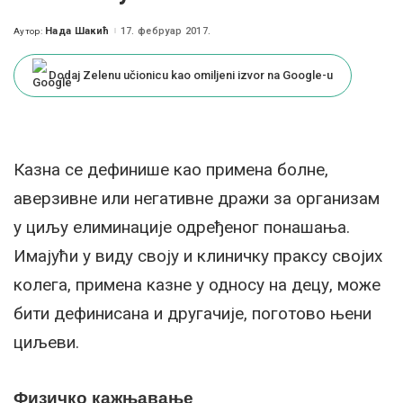
Нада Шакић
17. фебруар 2017.
Аутор:
Posted
by
Dodaj Zelenu učionicu kao omiljeni izvor na Google-u
Казна се дефинише као примена болне,
аверзивне или негативне дражи за организам
у циљу елиминације одређеног понашања.
Имајући у виду своју и клиничку праксу својих
колега, примена казне у односу на децу, може
бити дефинисана и другачије, поготово њени
циљеви.
Физичко кажњавање