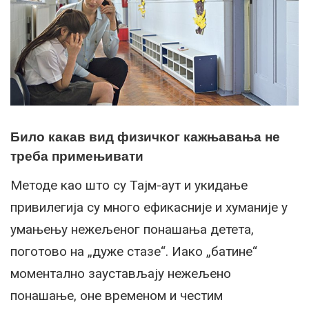
Било какав вид физичког кажњавања не
треба примењивати
Методе као што су Тајм-аут и укидање
привилегија су много ефикасније и хуманије у
умањењу нежељеног понашања детета,
поготово на „дуже стазе“. Иако „батине“
моментално заустављају нежељено
понашање, оне временом и честим