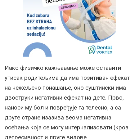
Иако физичко кажњавање може оставити
утисак родитељима да има позитиван ефекат
на нежељено понашање, оно суштински има
двоструки негативни ефекат на дете. Прво,
наноси му бол и повређује га телесно, а са
друге стране изазива веома негативна
осећања која се могу интернализовати (кроз
депресивност и друге видове