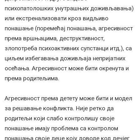
психопатолошких унутрашњих доживљавања)
или екстренализовати кроз видљиво
понашање (поремећај понашања, агресивност
према вршњацима, деструктивност,
злопотреба психоактивних супстанци итд.), са
циљем избегавања доживљаја непријатних
осећања. Агресивност може бити окренута и
према родитељима.
Агресивност према детету може бити и модел
за решавање конфликта. Није ретко да
родитељи који слабо контролишу своје
понашање имају проблема са контролом
понашања своје деце коју доводе код дечјег