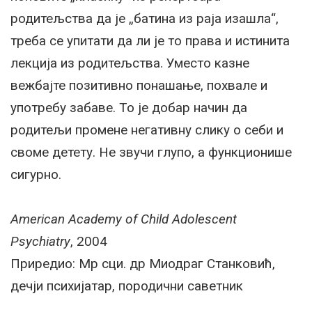
родитељства да је „батина из раја изашла“,
треба се упитати да ли је то права и истинита
лекција из родитељства. Уместо казне
вежбајте позитивно понашање, похвале и
употребу забаве. То је добар начин да
родитељи промене негативну слику о себи и
своме детету. Не звучи глупо, а функционише
сигурно.
American Academy of Child Adolescent
Psychiatry
, 2004
Приредио: Мр сци. др Миодраг Станковић,
дечји психијатар, породични саветник