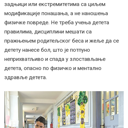
задњици или екстремитетима са циљем
модификације понашања, а не наношења
физичке повреде. Не треба учења детета
правилима, дисциплини мешати са
пражњењем родитељског беса и жеље да се
детету нанесе бол, што је потпуно
неприхватљиво и спада у злостављање
детета, опасно по физичко и ментално
здравље детета.