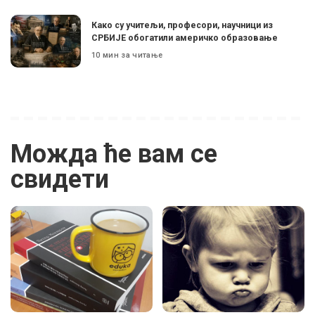
Како су учитељи, професори, научници из
СРБИЈЕ обогатили америчко образовање
10 мин за читање
Можда ће вам се
свидети