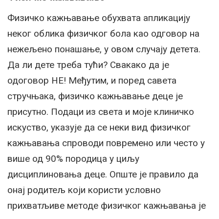
Физичко кажњавање обухвата апликацију
неког облика физичког бола као одговор на
нежељено понашање, у овом случају детета.
Да ли дете треба тући? Свакако да је
одоговор НЕ! Међутим, и поред савета
стручњака, физичко кажњавање деце је
присутно. Подаци из света и моје клиничко
искуство, указује да се неки вид физичког
кажњавања спроводи повремено или често у
више од 90% породица у циљу
дисциплиновања деце. Опште је правило да
онај родитељ који користи условно
прихватљиве методе физичког кажњавања је