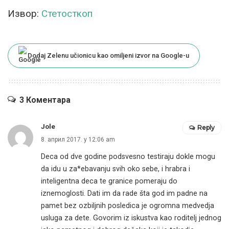
Извор:
Стетосткоп
Dodaj Zelenu učionicu kao omiljeni izvor na Google-u
3 Коментара
Jole
Reply
8. април 2017. у 12:06 am
Deca od dve godine podsvesno testiraju dokle mogu
da idu u za*ebavanju svih oko sebe, i hrabra i
inteligentna deca te granice pomeraju do
iznemoglosti. Dati im da rade šta god im padne na
pamet bez ozbiljnih posledica je ogromna medvedja
usluga za dete. Govorim iz iskustva kao roditelj jednog