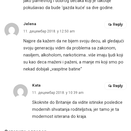
jako pametnog i dobrog dečaka koji je takodje
pokušavao da bude ‘gazda kuće’ sa dve godine.
Jelena
Reply
11. децембар 2018. у 12:50 am
Najpre da kažem da ne bijem svoju decu, ali gledajući
svoju generaciju vidim da problema sa zakonom,
nasiljem, alkoholom, narkoticima…više imaju ljudi koji
su kao deca maženi i paženi, a manje mi koji smo po
nekad dobijali „vaspitne batine“
Kata
Reply
11. децембар 2018. у 10:39 am
Skoknite do Britanije da vidite istinske posledice
modernih shvatanja roditeljstva, jer tamo je ta
modernost isterana do kraja.