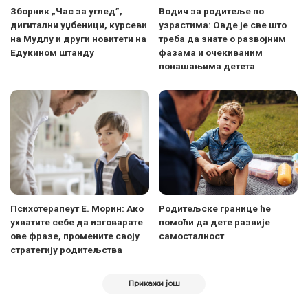
Зборник „Час за углед”,
Водич за родитеље по
дигитални уџбеници, курсеви
узрастима: Овде је све што
на Мудлу и други новитети на
треба да знате о развојним
Едукином штанду
фазама и очекиваним
понашањима детета
Психотерапеут Е. Морин: Ако
Родитељске границе ће
ухватите себе да изговарате
помоћи да дете развије
ове фразе, промените своју
самосталност
стратегију родитељства
Прикажи још