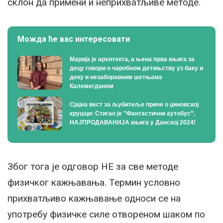
склон да примени и неприхватљиве методе.
Можда ће вас интересовати
Марија је архитекта, а њена прва књига за
децу говори о чаробном детињству уз баку и
деку и незаборавним шетњама
Калемегданом
Сјајна вест за љубитеље приче о џиновској
крушци: Стигао је ”Фантастични аутобус”,
НАЈПРОДАВАНИЈА књига у Данској 2024!
Због тога је одговор НЕ за све методе
физичког кажњавања. Термин условно
прихватљиво кажњавање односи се на
употребу физичке силе отвореном шаком по