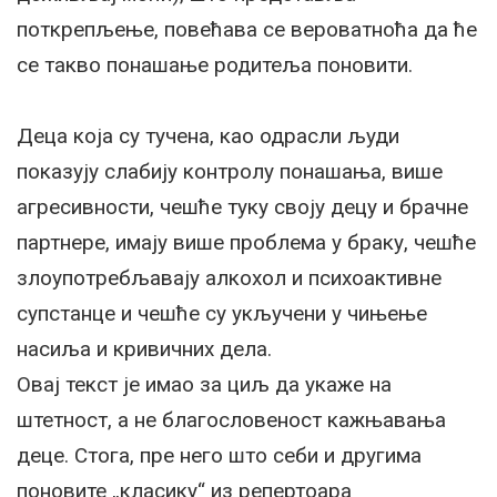
поткрепљење, повећава се вероватноћа да ће
се такво понашање родитеља поновити.
Деца која су тучена, као одрасли људи
показују слабију контролу понашања, више
агресивности, чешће туку своју децу и брачне
партнере, имају више проблема у браку, чешће
злоупотребљавају алкохол и психоактивне
супстанце и чешће су укључени у чињење
насиља и кривичних дела.
Овај текст је имао за циљ да укаже на
штетност, а не благословеност кажњавања
деце. Стога, пре него што себи и другима
поновите „класику“ из репертоара