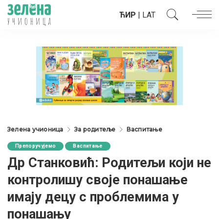
ЋИР
|
LAT
Зелена учионица
За родитеље
Васпитање
Препоручујемо
Васпитање
Др Станковић: Родитељи који не
контролишу своје понашање
имају децу с проблемима у
понашању