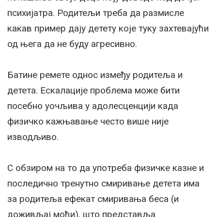
психијатра. Родитељи треба да размисле
какав пример дају детету коje туку захтевајући
од њега да не буду агресивно.
Батине ремете однос између родитеља и
детета. Ескалације проблема може бити
посебно уочљива у адолесценцији када
физичко кажњавање често више није
изводљиво.
С обзиром на то да употреба физичке казне и
последично тренутно смиривање детета има
за родитеља ефекат смиривања беса (и
доживљај моћи), што представља