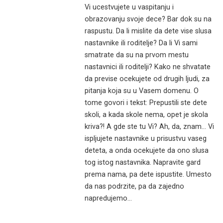
Vi ucestvujete u vaspitanju i
obrazovanju svoje dece? Bar dok su na
raspustu. Da li mislite da dete vise slusa
nastavnike ili roditelje? Da li Vi sami
smatrate da su na prvom mestu
nastavnici ili roditelji? Kako ne shvatate
da previse ocekujete od drugih ljudi, za
pitanja koja su u Vasem domenu. O
tome govori i tekst: Prepustili ste dete
skoli, a kada skole nema, opet je skola
kriva?! A gde ste tu Vi? Ah, da, znam… Vi
ispljujete nastavnike u prisustvu vaseg
deteta, a onda ocekujete da ono slusa
tog istog nastavnika. Napravite gard
prema nama, pa dete ispustite. Umesto
da nas podrzite, pa da zajedno
napredujemo…