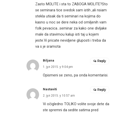
Zasto MOLITE i sta to ZABOGA MOLITE?Sto
se seminara tice svedok sam istih ,ali nsiam
stekla utisak da ti seminari na kojima do
kasno u noc se dere neka od omiljenih vam
folk pevacica…seminar za kako one divljake
male da stavimou kalup isti taj u kojem
jeste.Vi pricate nevidjene gluposti i treba da
va s je sramota
Biljana
Reply
1. јул 2015. у 9:04 pm
Opismeni se zeno, pa onda komentarisi.
Nastaviti
Reply
2. јул 2015. у 10:57 am
Vi očigledno TOLIKO volite svoje dete da
ste spremni da sedite satima pred