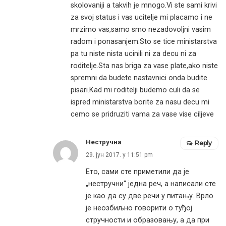
skolovaniji a takvih je mnogo.Vi ste sami krivi
za svoj status i vas ucitelje mi placamo i ne
mrzimo vas,samo smo nezadovoljni vasim
radom i ponasanjem.Sto se tice ministarstva
pa tu niste nista ucinili ni za decu ni za
roditelje.Sta nas briga za vase plate,ako niste
spremni da budete nastavnici onda budite
pisari.Kad mi roditelji budemo culi da se
ispred ministarstva borite za nasu decu mi
cemo se pridruziti vama za vase vise ciljeve
Нестручна
Reply
29. јун 2017. у 11:51 pm
Ето, сами сте приметили да је
„нестручни“ једна реч, а написали сте
је као да су две речи у питању. Врло
је неозбиљно говорити о туђој
стручности и образовању, а да при