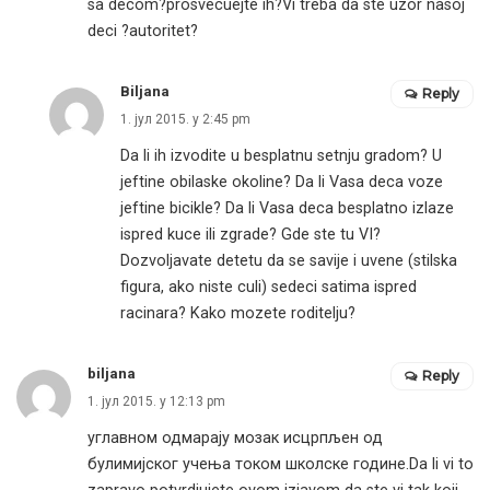
sa decom?prosvecuejte ih?Vi treba da ste uzor nasoj
deci ?autoritet?
Biljana
Reply
1. јул 2015. у 2:45 pm
Da li ih izvodite u besplatnu setnju gradom? U
jeftine obilaske okoline? Da li Vasa deca voze
jeftine bicikle? Da li Vasa deca besplatno izlaze
ispred kuce ili zgrade? Gde ste tu VI?
Dozvoljavate detetu da se savije i uvene (stilska
figura, ako niste culi) sedeci satima ispred
racinara? Kako mozete roditelju?
biljana
Reply
1. јул 2015. у 12:13 pm
углавном одмарају мозак исцрпљен од
булимијског учења током школске године.Da li vi to