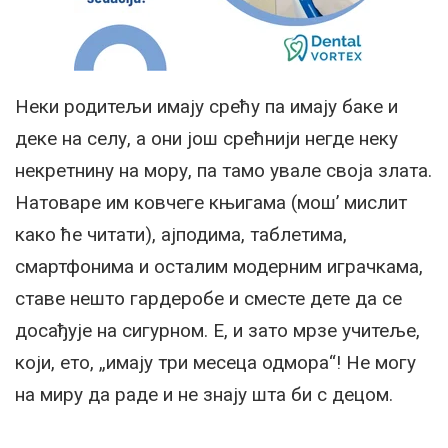
Неки родитељи имају срећу па имају баке и
деке на селу, а они још срећнији негде неку
некретнину на мору, па тамо увале своја злата.
Натоваре им ковчеге књигама (мош’ мислит
како ће читати), ајподима, таблетима,
смартфонима и осталим модерним играчкама,
ставе нешто гардеробе и сместе дете да се
досађује на сигурном. Е, и зато мрзе учитеље,
који, ето, „имају три месеца одмора“! Не могу
на миру да раде и не знају шта би с децом.