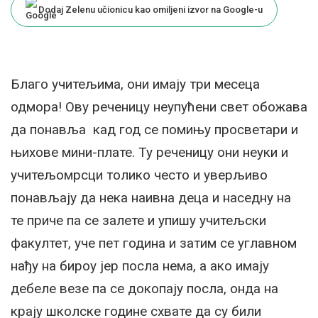
Dodaj Zelenu učionicu kao omiljeni izvor na Google-u
Благо учитељима, они имају три месеца
одмора! Ову реченицу неупућени свет обожава
да понавља кад год се помињу просветари и
њихове мини-плате. Ту реченицу они неуки и
учитељомрсци толико често и уверљиво
понављају да нека наивна деца и наседну на
те приче па се залете и упишу учитељски
факултет, уче пет година и затим се углавном
нађу на бироу јер посла нема, а ако имају
дебеле везе па се докопају посла, онда на
крају школске године схвате да су били