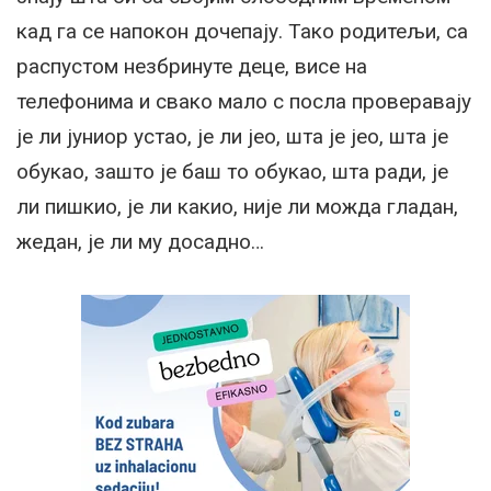
кад га се напокон дочепају. Тако родитељи, са
распустом незбринуте деце, висе на
телефонима и свако мало с посла проверавају
је ли јуниор устао, је ли јео, шта је јео, шта је
обукао, зашто је баш то обукао, шта ради, је
ли пишкио, је ли какио, није ли можда гладан,
жедан, је ли му досадно…