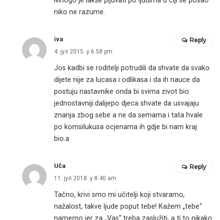
Mnogo je lakše pljuvati po ljudima u čiji se posao
niko ne razume.
iva
Reply
4. јул 2015. у 6:58 pm
Jos kadbi se roditelji potrudili da shvate da svako
dijete nije za lucasa i odlikasa i da ih nauce da
postuju nastavnike onda bi svima zivot bio
jednostavniji.dalijepo djeca shvate da usvajaju
znanja zbog sebe a ne da semama i tata hvale
po komsilukusa ocjenama ih gdje bi nam kraj
bio.a
Uča
Reply
11. јул 2018. у 8:40 am
Tačno, krivi smo mi učitelji koji stvaramo,
nažalost, takve ljude poput tebe! Kažem „tebe“
namerno jer za „Vas“ treba zaslužiti, a ti to nikako