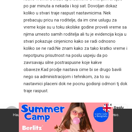
po par minuta a nekada i koji sat. Dovoljan dokaz
koliko u stvari traje raspust nastavnicima. Nek
prebacuju pricu na roditelje, da im cine uslugu za
vreme kojie su u toku skolske godine proveli vreme sa
njima umesto samih roditelja ali tu je evidencija koja u
stvari pokazuje cinjenicno kako se radi odnosno
koliko se ne radi.Ne znam kako za tako kratko vreme i
nepotpunu prisutnost na poslu uspeju da po
zavrsavaju silne postraspusne koje kakve
obaveze.Kad prodje nastava cime bi se drugo bavili
nego sa administracijom i tehnikom, za to su
nastavnici placeni dok ne pocnu godisnji odmori tj dok
traje raspust.
×
Lazar
Reply
Наш вебсајт користи колачиће да побољша ваше искуство.
1. јул 2015. у 10:47 pm
Upravo tako, nemaju 3. već 4 mjeseca u godini ne
Прихватам
rade!!! Nemate pravo da pokušavate izmisliti kako ste