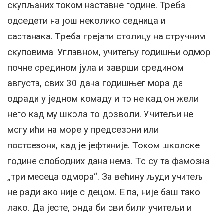
скупљаних током наставне године. Треба
одседети на још неколико седница и
састанака. Треба грејати столицу на стручним
скуповима. Углавном, учитељу годишњи одмор
почне средином јула и заврши средином
августа, свих 30 дана годишњег мора да
одради у једном комаду и то не кад он жели
него кад му школа то дозволи. Учитељи не
могу ићи на море у предсезони или
постсезони, кад је јефтиније. Током школске
године слободних дана нема. То су та фамозна
„три месеца одмора“. За већину људи учитељ
не ради ако није с децом. Е па, није баш тако
лако. Да јесте, онда би сви били учитељи и