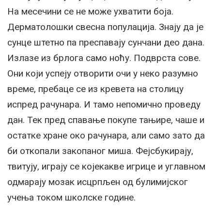
На месечини се не може ухватити боја.
Дерматолошки свесна популација. Знају да је
сунце штетно па преспавају сунчани део дана.
Излазе из брлога само ноћу. Подврста сове.
Они који успеју отворити очи у неко разумно
време, пребаце се из кревета на столицу
испред рачунара. И тамо непомично проведу
дан. Тек пред спавање покупе тањире, чаше и
остатке хране око рачунара, али само зато да
би откопали закопаног миша. Фејсбукирају,
твитују, играју се којекакве игрице и углавном
одмарају мозак исцрпљен од булимијског
учења током школске године.