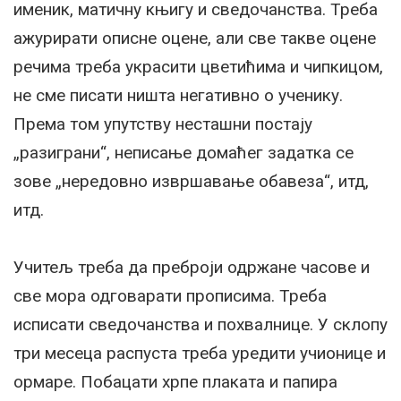
именик, матичну књигу и сведочанства. Треба
ажурирати описне оцене, али све такве оцене
речима треба украсити цветићима и чипкицом,
не сме писати ништа негативно о ученику.
Према том упутству несташни постају
„разиграни“, неписање домаћег задатка се
зове „нередовно извршавање обавеза“, итд,
итд.
Учитељ треба да преброји одржане часове и
све мора одговарати прописима. Треба
исписати сведочанства и похвалнице. У склопу
три месеца распуста треба уредити учионице и
ормаре. Побацати хрпе плаката и папира