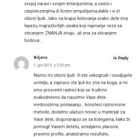
svojoj naravi i svojim kriterijumima, a cesto i
raspolozenjima ili licnim simpatijama,dakle i vi st
obicni ljudi ..tako na krajus kolovanja svako dete ima
lepezu rnajrazlicitijih uisaka koji najmanje veze sa
sticanjem ZNANJA imaju ..ali ima za sticanjem
bodova ..
Biljana
Reply
1. јул 2015. у 2:55 pm
Nismo mi obicni ljudi. Vi ste uskogrudi i osudjujete
ucitelje, a zapravo ste ljuti ko zna na koga, a mi
smo prosvetni radnici koji se trudimo
svakodnevno da naucimo Vase dete
vrednostima, ponasanju… koristeci raznovrsne
metode, dodatno ulazuci novac u materijal za
Vase dete, dogovarajuci se sa kolegama, kako bi
pomogli Vasem detetu, smisljamo planove,
pravimo profile, analiziramo rezultate,