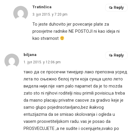
Tratinčica
Reply
3. јул 2015. у 7:20 pm
To jeste duhovito jer povecanje plate za
prosvjetne radnike NE POSTOJI ni kao ideja ni
kao stvarnost
biljana
Reply
1. јул 2015. у 12:06 pm
тако да се просечни тинејџер лако препозна усред
лета по сњежно белој пути која сунца цело лето
видела није.nije vam palo napamet da je to mozda
zato sto ni njihovi roditelji nisu primili povisicu,a treba
da masno placaju privatne casove za gradivo keje je
samo glupo pojednsotavljano,bez ikakvog
entuzijazma da se smisao skolovanja i ogleda u
vasem prosvetiteljskom radu..vas je posao da
PROSVECUJETE ,a ne sudite i ocenjujete,svako po