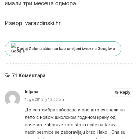
имали три месеца одмора.
Извор: varazdinski.hr
Dodaj Zelenu učionicu kao omiljeni izvor na Google-u
71 Коментара
biljana
Reply
1. јул 2015. у 12:00 pm
До септембра забораве и оно што су знали па
лепо с новом школском годином крену од
почетка. zaborave zato sto ih ucite na takav
nacin,pesmice se zaboravljaju brzo i lako ,..Ona su