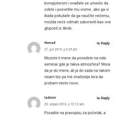
kompjuterom i svađate se umesto da
odete i posvetite mu vreme…ako ga vi
ikada pokušate da ga naučite nečemu,
možda neće odmah zaboraviti kao ove
gluposti iz škole.
Nenad
Reply
27. јул 2015. у 6:29 pm
Mozete li mene da povedete na neki
seminar gde je takva atmosfera? Mora
da je do mene, ali ja do sada na takvim
nisam bio pa me znatizelja tera da
probam nesto novo.
ladimir
Reply
25. април 2016. у 10:12 am
Poradite na pravopisu za početak, a