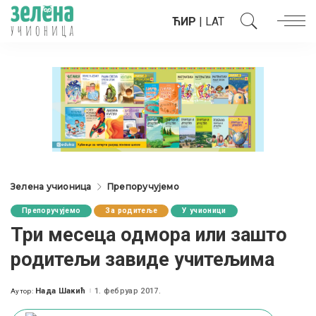
ЋИР
|
LAT
Зелена учионица
Препоручујемо
Препоручујемо
За родитеље
У учионици
Три месеца одмора или зашто
родитељи завиде учитељима
Нада Шакић
1. фебруар 2017.
Аутор:
Posted
by