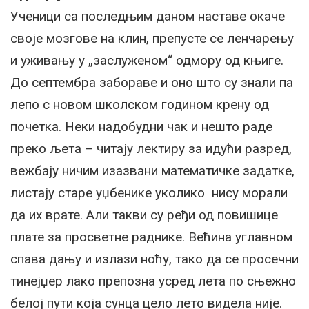
Ученици са последњим даном наставе окаче
своје мозгове на клин, препусте се ленчарењу
и уживању у „заслуженом“ одмору од књиге.
До септембра забораве и оно што су знали па
лепо с новом школском годином крену од
почетка. Неки надобудни чак и нешто раде
преко љета – читају лектиру за идући разред,
вежбају ничим изазвани математичке задатке,
листају старе уџбенике уколико нису морали
да их врате. Али такви су ређи од повишице
плате за просветне раднике. Већина углавном
спава дању и излази ноћу, тако да се просечни
тинејџер лако препозна усред лета по сњежно
белој пути која сунца цело лето видела није.