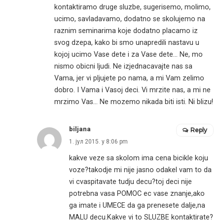
kontaktiramo druge sluzbe, sugerisemo, molimo,
ucimo, savladavamo, dodatno se skolujemo na
raznim seminarima koje dodatno placamo iz
svog dzepa, kako bi smo unapredili nastavu u
kojoj ucimo Vase dete i za Vase dete… Ne, mo
nismo obicni ljudi. Ne izjednacavajte nas sa
Vama, jer vi pljujete po nama, a mi Vam zelimo
dobro. I Vama i Vasoj deci. Vi mrzite nas, a mi ne
mrzimo Vas… Ne mozemo nikada biti isti. Ni blizu!
biljana
Reply
1. јул 2015. у 8:06 pm
kakve veze sa skolom ima cena bicikle koju
voze?takodje mi nije jasno odakel vam to da
vi cvaspitavate tudju decu?toj deci nije
potrebna vasa POMOC ec vase znanje,ako
ga imate i UMECE da ga prenesete dalje,na
MALU decu.Kakve vi to SLUZBE kontaktirate?