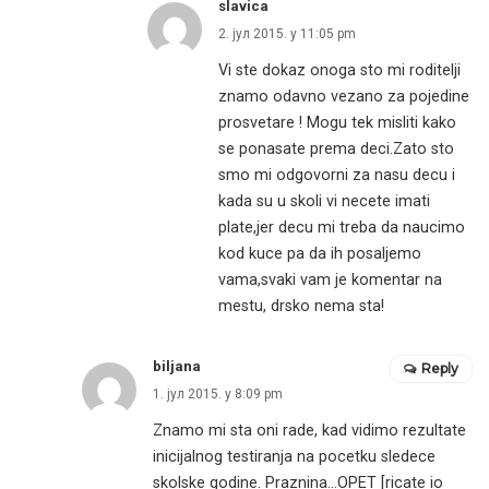
slavica
2. јул 2015. у 11:05 pm
Vi ste dokaz onoga sto mi roditelji
znamo odavno vezano za pojedine
prosvetare ! Mogu tek misliti kako
se ponasate prema deci.Zato sto
smo mi odgovorni za nasu decu i
kada su u skoli vi necete imati
plate,jer decu mi treba da naucimo
kod kuce pa da ih posaljemo
vama,svaki vam je komentar na
mestu, drsko nema sta!
biljana
Reply
1. јул 2015. у 8:09 pm
Znamo mi sta oni rade, kad vidimo rezultate
inicijalnog testiranja na pocetku sledece
skolske godine. Praznina…OPET [ricate io