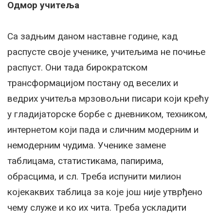
Одмор учитеља
Са задњим даном наставне године, кад
распусте своје ученике, учитељима не почиње
распуст. Они тада бирократском
трансформацијом постану од веселих и
ведрих учитеља мрзовољни писари који крећу
у гладијаторске борбе с дневником, техником,
интернетом који пада и сличним модерним и
немодерним чудима. Ученике замене
таблицама, статистикама, папирима,
обрасцима, и сл. Треба испунити милион
којекаквих таблица за које још није утврђено
чему служе и ко их чита. Треба ускладити