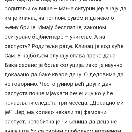
родитељи су више – мање сигурни јер знају да
им је клинац на топлом, сувом и да неко о
њему брине. Имају бесплатне, законом
осигуране бејбиситере – учитеље. А на
распусту? Родитељи раде. Клинац је код куће.
Сам. У најбољем случају спава преко дана.
Бака сервис је боља солуција, иако је научно
доказано да баке кваре децу. О дедовима да
не говоримо. Често јуниор већ други дан
распуста почне мјаукати реченицу коју ће
понављати следећа три месеца: „Досадно ми
је!“. Јер, ма колико чекали тај фамозни
распуст, непобитна је чињеница да деца не
знају шта би са својим слободним временом