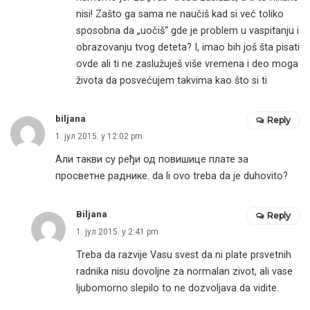
nisi! Zašto ga sama ne naučiš kad si već toliko
sposobna da „uočiš“ gde je problem u vaspitanju i
obrazovanju tvog deteta? I, imao bih još šta pisati
ovde ali ti ne zaslužuješ više vremena i deo moga
života da posvećujem takvima kao što si ti
biljana
Reply
1. јул 2015. у 12:02 pm
Али такви су ређи од повишице плате за
просветне раднике. da li ovo treba da je duhovito?
Biljana
Reply
1. јул 2015. у 2:41 pm
Treba da razvije Vasu svest da ni plate prsvetnih
radnika nisu dovoljne za normalan zivot, ali vase
ljubomorno slepilo to ne dozvoljava da vidite.