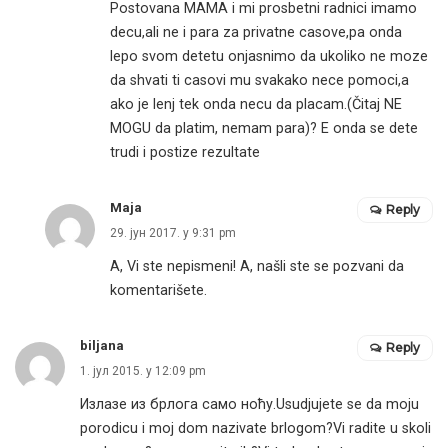
Postovana MAMA i mi prosbetni radnici imamo
decu,ali ne i para za privatne casove,pa onda
lepo svom detetu onjasnimo da ukoliko ne moze
da shvati ti casovi mu svakako nece pomoci,a
ako je lenj tek onda necu da placam.(Čitaj NE
MOGU da platim, nemam para)? E onda se dete
trudi i postize rezultate
Maja
Reply
29. јун 2017. у 9:31 pm
A, Vi ste nepismeni! A, našli ste se pozvani da
komentarišete.
biljana
Reply
1. јул 2015. у 12:09 pm
Излазе из брлога само ноћу.Usudjujete se da moju
porodicu i moj dom nazivate brlogom?Vi radite u skoli