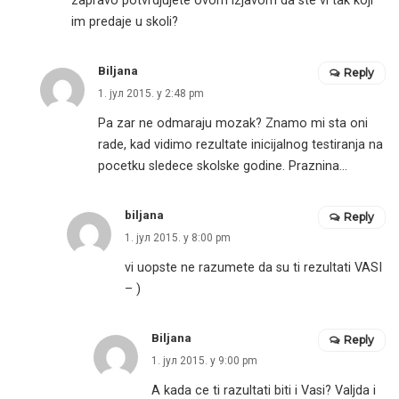
zapravo potvrdjujete ovom izjavom da ste vi tak koji
im predaje u skoli?
Biljana
Reply
1. јул 2015. у 2:48 pm
Pa zar ne odmaraju mozak? Znamo mi sta oni
rade, kad vidimo rezultate inicijalnog testiranja na
pocetku sledece skolske godine. Praznina…
biljana
Reply
1. јул 2015. у 8:00 pm
vi uopste ne razumete da su ti rezultati VASI
– )
Biljana
Reply
1. јул 2015. у 9:00 pm
A kada ce ti razultati biti i Vasi? Valjda i