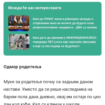
Можда ће вас интересовати
Како до ПУНОГ износа јубиларне награде и
отпремнине иако не желите да будете члан
репрезентативног синдиката – ДВА су начина
Како дете да преживи у НЕФУНКЦИОНАЛНОЈ
породици: ПЕТ улога које најчешће преузима
и које су последице за будућност
Одмор родитеља
Муке за родитеље почну са задњим даном
наставе. Уместо да се реше наследника на
барем пола дана дневно, овај им остаје по цео
дан код куће. Кад су клинци у школи,