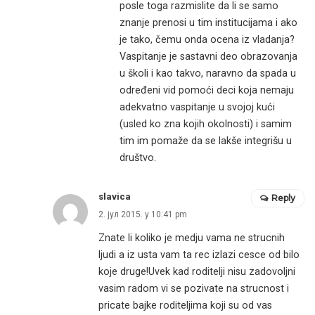
posle toga razmislite da li se samo
znanje prenosi u tim institucijama i ako
je tako, čemu onda ocena iz vladanja?
Vaspitanje je sastavni deo obrazovanja
u školi i kao takvo, naravno da spada u
određeni vid pomoći deci koja nemaju
adekvatno vaspitanje u svojoj kući
(usled ko zna kojih okolnosti) i samim
tim im pomaže da se lakše integrišu u
društvo.
slavica
Reply
2. јул 2015. у 10:41 pm
Znate li koliko je medju vama ne strucnih
ljudi a iz usta vam ta rec izlazi cesce od bilo
koje druge!Uvek kad roditelji nisu zadovoljni
vasim radom vi se pozivate na strucnost i
pricate bajke roditeljima koji su od vas