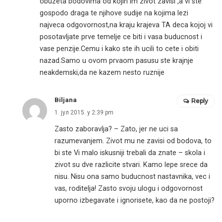
obuzeta bodovima od kojih im zivot zavisi ,a vi ste
gospodo draga te njihove sudije na kojima lezi
najveca odgovornost,na kraju krajeva TA deca kojoj vi
posotavljate prve temelje ce biti i vasa buducnost i
vase penzije.Cemu i kako ste ih ucili to cete i obiti
nazad.Samo u ovom prvaom pasusu ste krajnje
neakdemski,da ne kazem nesto ruznije
Biljana
Reply
1. јул 2015. у 2:39 pm
Zasto zaboravlja? – Zato, jer ne uci sa
razumevanjem. Zivot mu ne zavisi od bodova, to
bi ste Vi malo iskusniji trebali da znate – skola i
zivot su dve razlicite stvari. Kamo lepe srece da
nisu. Nisu ona samo buducnost nastavnika, vec i
vas, roditelja! Zasto svoju ulogu i odgovornost
uporno izbegavate i ignorisete, kao da ne postoji?