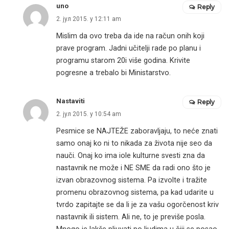
uno
Reply
2. јул 2015. у 12:11 am
Mislim da ovo treba da ide na račun onih koji
prave program. Jadni učitelji rade po planu i
programu starom 20i više godina. Krivite
pogresne a trebalo bi Ministarstvo.
Nastaviti
Reply
2. јул 2015. у 10:54 am
Pesmice se NAJTEŽE zaboravljaju, to neće znati
samo onaj ko ni to nikada za života nije seo da
nauči. Onaj ko ima iole kulturne svesti zna da
nastavnik ne može i NE SME da radi ono što je
izvan obrazovnog sistema. Pa izvolte i tražite
promenu obrazovnog sistema, pa kad udarite u
tvrdo zapitajte se da li je za vašu ogorčenost kriv
nastavnik ili sistem. Ali ne, to je previše posla.