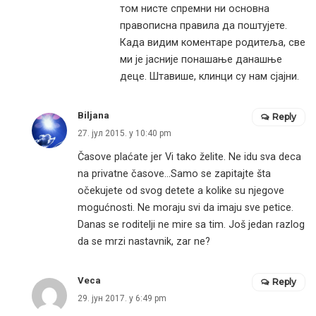
том нисте спремни ни основна
правописна правила да поштујете.
Када видим коментаре родитеља, све
ми је јасније понашање данашње
деце. Штавише, клинци су нам сјајни.
Biljana
Reply
27. јул 2015. у 10:40 pm
Časove plaćate jer Vi tako želite. Ne idu sva deca
na privatne časove…Samo se zapitajte šta
očekujete od svog detete a kolike su njegove
mogućnosti. Ne moraju svi da imaju sve petice.
Danas se roditelji ne mire sa tim. Još jedan razlog
da se mrzi nastavnik, zar ne?
Veca
Reply
29. јун 2017. у 6:49 pm