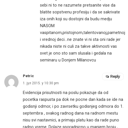
sebi ni to ne razumete pretsanite vise da
blatite sopstvenu profesiju i da se sakrivate
iza onih koji su dostojni da budu medju
NASOM
vaspitanom,pristojnom,talentovanoj,pametnoj
i vrednoj deci…ne znate vi ni sta oni rade jer
nikada niste ni culi za takve aktivnosti vas
svet je ono sto sam slusala i gedala na
seminaru u Donjem Milanovcu
Petric
Reply
1. јул 2015. у 10:30 pm
Evidencija prisutnosti na poslu pokazuje da od
pocetka raspusta pa dok ne pocne dan kada se ide na
godisnji odmor, i po zavrsetku godisnjeg odmora do 1.
septembra , svakog radnog dana na radnom mestu
nisu svi nastavnici, a primaju platu kao da rade puno
radno vreme. Dolaze sporadnicno u manjem broju ,