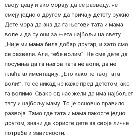
своју децу и ако морају да се разведу, не
смеју једно о другом да причају детету ружно.
Дете мора да зна да га његови тата и мама
воле и да су они за њега најбољи на свету.
„Није ми мама била добар другар, и зато смо
се развели. Али, тебе волим”. Не сме дете да
посумња да га његов тата не воли, да не
плаћа алиментацију. „Ето како те твој тата
воли!”, то се никад не каже пред дететом, ако
га волимо. Свако од нас жели да има најбољег
тату и најбољу маму. То је основно правило
развоја. Тамо где тата и мама пакосте једно
другом, значи да користе дете за своје личне
потребе и зависности.