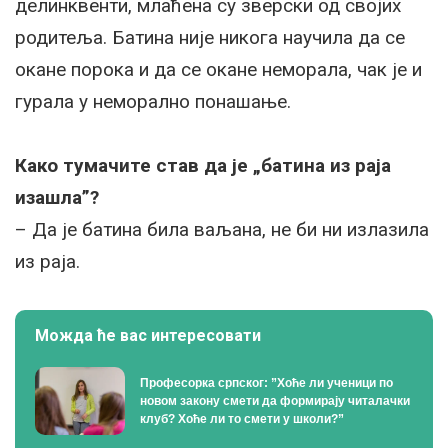
делинквенти, млаћена су зверски од својих
родитеља. Батина није никога научила да се
окане порока и да се окане неморала, чак је и
гурала у неморално понашање.
Како тумачите став да је „батина из раја
изашла”?
– Да је батина била ваљана, не би ни излазила
из раја.
Можда ће вас интересовати
Професорка српског: ”Хоће ли ученици по
новом закону смети да формирају читалачки
клуб? Хоће ли то смети у школи?”