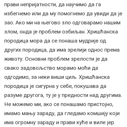
прави непријатности, да научимо да га
избегнемо или да му помогнемо да увиди да је
зао. Ако ми на његово зло одговарамо нашим
злом, онда је проблем озбиљан. Хришћанска
породица мора да се понаша мудрије од
других породица, да има зрелији однос према
животу. Основни проблем зрелости је да
свако задовољство морамо моћи да
одгодимо, за неки виши циљ. Хришћанска
породица је сигурна у себе, покушава да
разуме другога, ту је у предности над другима.
Не можемо ми, ако се понашамо пристојно,
имамо мању зараду, да гледамо комшију који
има огромну зараду и прави куће и виле јер