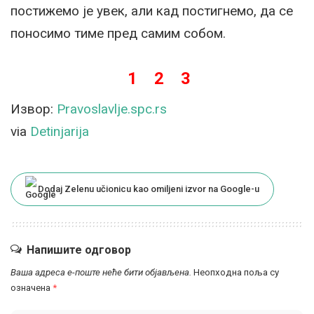
постижемо је увек, али кад постигнемо, да се
поносимо тиме пред самим собом.
1
2
3
Извор:
Pravoslavlje.spc.rs
via
Detinjarija
Dodaj Zelenu učionicu kao omiljeni izvor na Google-u
Напишите одговор
Ваша адреса е-поште неће бити објављена.
Неопходна поља су
означена
*