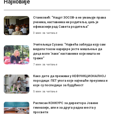
Најновије
Станковић: ”Нацрт ЗОСОВ-а не умањује права
ученика, наставника ни родитеља, циљ је
ефикаснији рад Савета родитеља”
3 мин за читање
Учитељица Сузана: ”Највећа заблуда коју сам
видела током каријере јесте мишљење да
деца воле ’лаке’ наставнике који ништа не
траже”
7 мин за читање
Како дете да преживи у НЕФУНКЦИОНАЛНОЈ
породици: ПЕТ улога које најчешће преузима и
које су последице за будућност
5 мин за читање
Расписан КОНКУРС за директора Јовине
гимназије, али и за друга радна места у
просвети