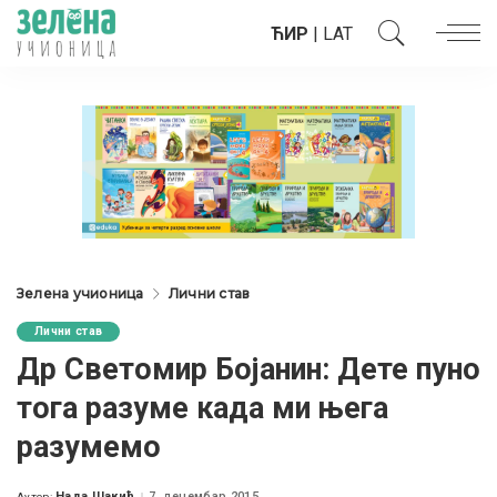
ЋИР
|
LAT
Зелена учионица
Лични став
Лични став
Др Светомир Бојанин: Дете пуно
тога разуме када ми њега
разумемо
Нада Шакић
7. децембар 2015.
Аутор: