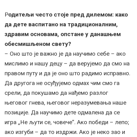
Р
одитељи често стоје пред дилемом: како
да дете васпитано на традиционалним,
здравим основама, опстане у данашњем
обесмишљеном свету?
– Оно што је важно је да научимо себе – ако
мислимо и нашу децу – да верујемо да смо на
правом путу и да је оно што радимо исправно.
Да другога не осуђујемо одмах чим смо га
срели, да покушамо да нађемо разлог
његовог гнева, његовог неразумевања наше
позиције. Да научимо дете одмалена да се
игра „Не љути се, човече”. Ако победи – лепо;
ако изгуби – да то издржи. Ако је неко зао и