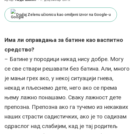
Posted
by
Dodaj Zelenu učionicu kao omiljeni izvor na Google-u
Има ли оправдања за батине као васпитно
средство?
– Батине у породици никад нису добре. Могу
се све ствари решавати без батина. Али, много
је мањи грех ако, у некој ситуацији гнева,
некад и пљеснемо дете, него ако се према
њему лажно понашамо. Сваку лажност дете
препозна. Препозна ако га тучемо из некаквих
наших страсти садистичких, ако је то садизам
одраслог над слабијим, кад је тај родитељ