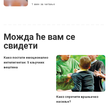
1 мин за читање
Можда ће вам се
свидети
Како постати емоционално
интелигентан: 5 кључних
вештина
Како спречити вршњачко
насиље?