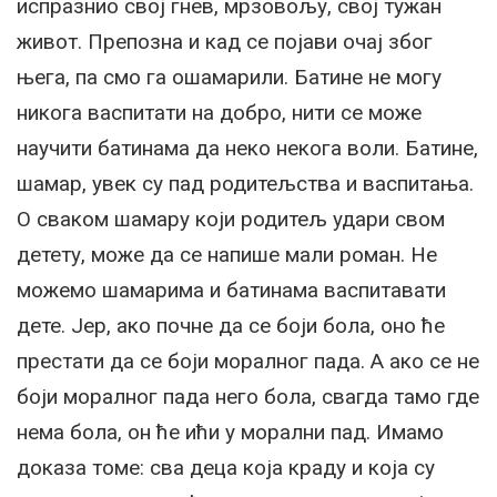
испразнио свој гнев, мрзовољу, свој тужан
живот. Препозна и кад се појави очај због
њега, па смо га ошамарили. Батине не могу
никога васпитати на добро, нити се може
научити батинама да неко некога воли. Батине,
шамар, увек су пад родитељства и васпитања.
О сваком шамару који родитељ удари свом
детету, може да се напише мали роман. Не
можемо шамарима и батинама васпитавати
дете. Јер, ако почне да се боји бола, оно ће
престати да се боји моралног пада. А ако се не
боји моралног пада него бола, свагда тамо где
нема бола, он ће ићи у морални пад. Имамо
доказа томе: сва деца која краду и која су