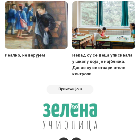
Реално, не верујем
Некад су се деца уписивала
у школу која је најближа.
Данас су се ствари отеле
контроли
Прикажи још