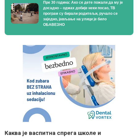
Пре 30 година: Ако се дете пожали да му је
досадно – одмах добије неки посао, ТВ
програм су бирали родитељи, ручало се
заједно, јављање на улици је било
ОБАВЕЗНО
Каква је васпитна спрега школе и