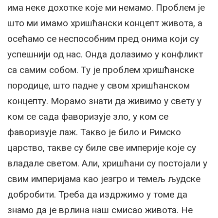
има неке дохотке које ми немамо. Проблем је
што ми имамо хришћански концепт живота, а
осећамо се неспособним пред онима који су
успешнији од нас. Онда долазимо у конфликт
са самим собом. Ту је проблем хришћанске
породице, што падне у свом хришћанском
концепту. Морамо знати да живимо у свету у
ком се сада фаворизује зло, у ком се
фаворизује лаж. Такво је било и Римско
царство, такве су биле све империје које су
владале светом. Али, хришћани су постојали у
свим империјама као језгро и темељ људске
добробити. Треба да издржимо у томе да
знамо да је врлина наш смисао живота. Не