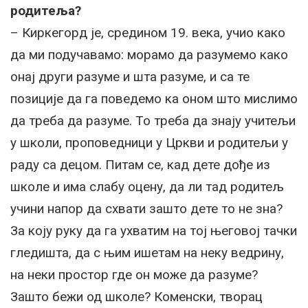
родитеља?
– Киркегорд је, средином 19. века, учио како
да ми подучавамо: морамо да разумемо како
онај други разуме и шта разуме, и са те
позиције да га поведемо ка оном што мислимо
да треба да разуме. То треба да знају учитељи
у школи, проповедници у Цркви и родитељи у
раду са децом. Питам се, кад дете дође из
школе и има слабу оцену, да ли тад родитељ
учини напор да схвати зашто дете то не зна?
За коју руку да га ухватим на тој његовој тачки
гледишта, да с њим ишетам на неку ведрину,
на неки простор где он може да разуме?
Зашто бежи од школе? Коменски, творац