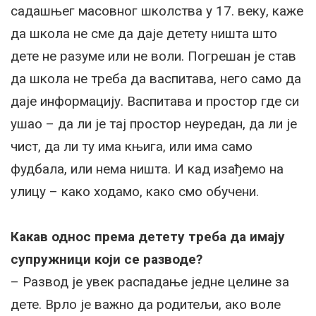
садашњег масовног школства у 17. веку, каже
да школа не сме да даје детету ништа што
дете не разуме или не воли. Погрешан је став
да школа не треба да васпитава, него само да
даје информацију. Васпитава и простор где си
ушао – да ли је тај простор неуредан, да ли је
чист, да ли ту има књига, или има само
фудбала, или нема ништа. И кад изађемо на
улицу – како ходамо, како смо обучени.
Какав однос према детету треба да имају
супружници који се разводе?
– Развод је увек распадање једне целине за
дете. Врло је важно да родитељи, ако воле