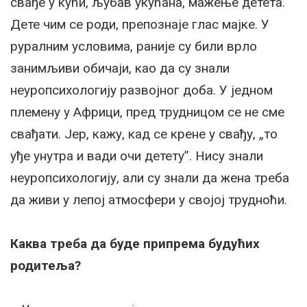
свађе у кући, љубав укућана, мажење детета.
Дете чим се роди, препознаје глас мајке. У
руралним условима, раније су били врло
занимљиви обичаји, као да су знали
неуропсихологију развојног доба. У једном
племену у Африци, пред трудницом се не сме
свађати. Јер, кажу, кад се крене у свађу, „то
уђе унутра и вади очи детету”. Нису знали
неуропсихологију, али су знали да жена треба
да живи у лепој атмосфери у својој трудноћи.
Каква треба да буде припрема будућих
родитеља?