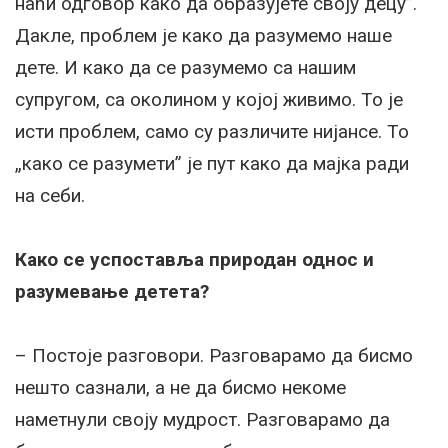
наћи одговор како да образујете своју децу”.
Дакле, проблем је како да разумемо наше
дете. И како да се разумемо са нашим
супругом, са околином у којој живимо. То је
исти проблем, само су различите нијансе. То
„како се разумети” је пут како да мајка ради
на себи.
Како се успоставља природан однос и
разумевање детета?
– Постоје разговори. Разговарамо да бисмо
нешто сазнали, а не да бисмо некоме
наметнули своју мудрост. Разговарамо да