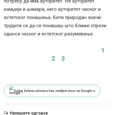
потребу да има ауторитет. Не ауторитет
камџије и шамара, него ауторитет часног и
естетског понашања. Бити природан значи:
трудити се да се понашаш што ближе спрези
односа часног и естетског.разумевање
1
2
3
Dodaj Zelenu učionicu kao omiljeni izvor na Google-u
Напишите одговор