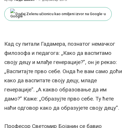
Posted
by
Dodaj Zelenu učionicu kao omiljeni izvor na Google-u
Кад су питали Гадамера, познатог немачког
филозофа и педагога: „Како да васпитамо
своју децу и млађе генерације?”, он је рекао:
„Васпитајте прво себе. Онда ће вам само доћи
како да васпитате своју децу, младе
генерације”. „А какво образовање да им
дамо?” Каже: „Образујте прво себе. Ту ћете
наћи одговор како да образујете своју децу”.
Професор Светомир Бојанин се бавио