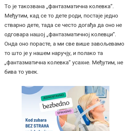
То је такозвана „фантазматична колевка”.
Међутим, кад се то дете роди, постаје једно
стварно дете, тада се често догађа да оно не
одговара нашој „фантазматичној колевци”.
Онда оно порасте, а ми све више завољевамо
то што је у нашем наручју, и полако та
„фантазматична колевка” усахне. Међутим, не
бива то увек.