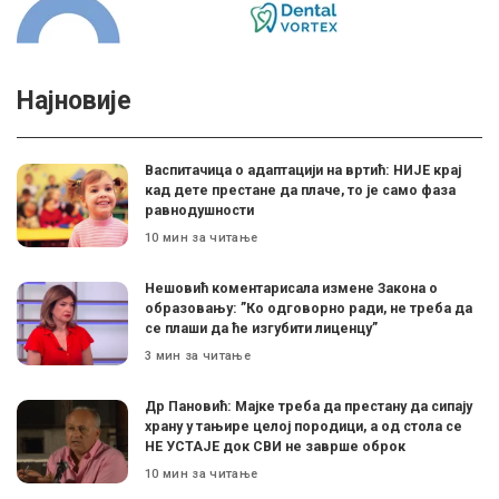
Најновије
Васпитачица о адаптацији на вртић: НИЈЕ крај
кад дете престане да плаче, то је само фаза
равнодушности
10 мин за читање
Нешовић коментарисала измене Закона о
образовању: ”Ко одговорно ради, не треба да
се плаши да ће изгубити лиценцу”
3 мин за читање
Др Пановић: Мајке треба да престану да сипају
храну у тањире целој породици, а од стола се
НЕ УСТАЈЕ док СВИ не заврше оброк
10 мин за читање