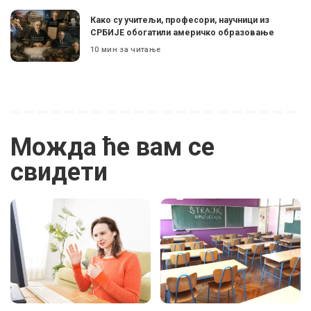
Како су учитељи, професори, научници из
СРБИЈЕ обогатили америчко образовање
10 мин за читање
Можда ће вам се
свидети