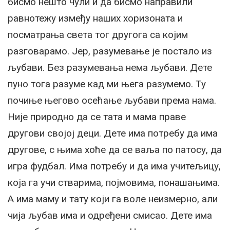
бисмо нешто чули и да бисмо направили
равнотежу између наших хоризоната и
посматрања света тог другога са којим
разговарамо. Јер, разумевање је постало из
љубави. Без разумевања нема љубави. Дете
пуно тога разуме кад ми њега разумемо. Ту
почиње његово осећање љубави према нама.
Није природно да се тата и мама праве
другови својој деци. Дете има потребу да има
другове, с њима хоће да се ваља по патосу, да
игра фудбал. Има потребу и да има учитељицу,
која га учи стварима, појмовима, понашањима.
А има маму и тату који га воле неизмерно, али
чија љубав има и одређени смисао. Дете има