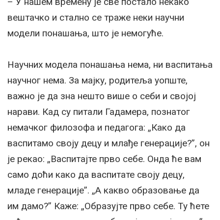
– У нашем времену је све постало некако
вештачко и стално се траже неки научни
модели понашања, што је немогуће.
Научних модела понашања нема, ни васпитања
научног нема. За мајку, родитеља уопште,
важно је да зна нешто више о себи и својој
нарави. Кад су питали Гадамера, познатог
немачког филозофа и педагога: „Како да
васпитамо своју децу и млађе генерације?”, он
је рекао: „Васпитајте прво себе. Онда ће вам
само доћи како да васпитате своју децу,
младе генерације”. „А какво образовање да
им дамо?” Каже: „Образујте прво себе. Ту ћете