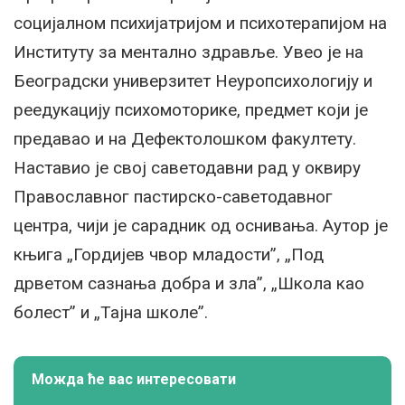
социјалном психијатријом и психотерапијом на
Институту за ментално здравље. Увео је на
Београдски универзитет Неуропсихологију и
реедукацију психомоторике, предмет који је
предавао и на Дефектолошком факултету.
Наставио је свој саветодавни рад у оквиру
Православног пастирско-саветодавног
центра, чији је сарадник од оснивања. Аутор је
књига „Гордијев чвор младости”, „Под
дрветом сазнања добра и зла”, „Школа као
болест” и „Тајна школе”.
Можда ће вас интересовати