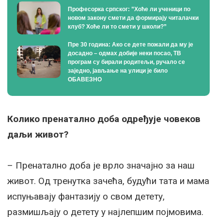
Професорка српског: ”Хоће ли ученици по
новом закону смети да формирају читалачки
клуб? Хоће ли то смети у школи?”
Пре 30 година: Ако се дете пожали да му је
досадно – одмах добије неки посао, ТВ
програм су бирали родитељи, ручало се
заједно, јављање на улици је било
ОБАВЕЗНО
Колико пренатално доба одређује човеков
даљи живот?
– Пренатално доба је врло значајно за наш
живот. Од тренутка зачећа, будући тата и мама
испуњавају фантазију о свом детету,
размишљају о детету у најлепшим појмовима.