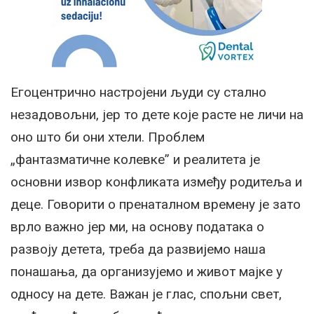
Егоцентрично настројени људи су стално
незадовољни, јер то дете које расте не личи на
оно што би они хтели. Проблем
„фантазматичне колевке” и реалитета је
основни извор конфликата између родитеља и
деце. Говорити о пренаталном времену је зато
врло важно јер ми, на основу података о
развоју детета, треба да развијемо наша
понашања, да организујемо и живот мајке у
односу на дете. Важан је глас, спољни свет,