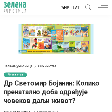
ЋИР
|
LAT
Зелена учионица
Лични став
Лични став
Др Светомир Бојанин: Колико
пренатално доба одређује
човеков даљи живот?
Нада Шакић
7. децембар 2015.
Аутор: