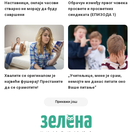
Наставници, онлајн часови
Oбрачун између првог човека
стварно не морају да буду
просвете и просветних
савршени
синдиката (ЕПИЗОДА 1)
Хвалити се оригиналом је
„Учитељице, мене је срам,
највећи фушерај! Престаните
немојте ме данас питати оно
да се срамотите!
Ваше питање“
Прикажи још