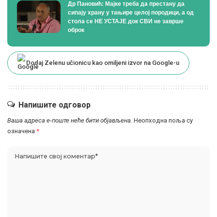
Др Пановић: Мајке треба да престану да
сипају храну у тањире целој породици, а од
стола се НЕ УСТАЈЕ док СВИ не заврше
оброк
Dodaj Zelenu učionicu kao omiljeni izvor na Google-u
Напишите одговор
Ваша адреса е-поште неће бити објављена.
Неопходна поља су
означена
*