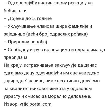
– Одговарајућу инстинктивну реакцију на
бебин плач
– Дојење до 5. године
– Укључивање чланова шире фамилије и
заједнице (већи број одраслих рођака)
– Природни порођај
– Слободну игру с вршњацима и одраслима од
првог дана
На крају, истраживања закључује да данас
одгајамо децу одузимајући им све наведене
„природне“ начине, чиме негативно делујемо
на квалитет њиховог живота у одраслом
узрасту и смисао за морално деловање.
Извор: vrticiportal.com