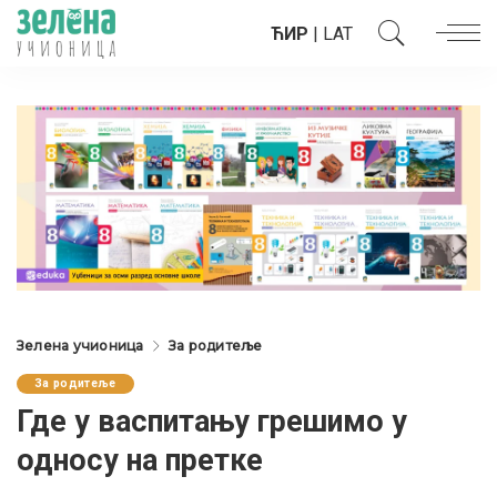
ЋИР
|
LAT
Зелена учионица
За родитеље
За родитеље
Где у васпитању грешимо у
односу на претке