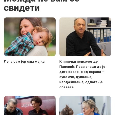
свидети
Лепа сам јер сам мајка
Клинички психолог др
Пановић: Први знаци да је
дете зависно од екрана –
суве очи, цупкање,
неодазивање, одлагање
обавеза