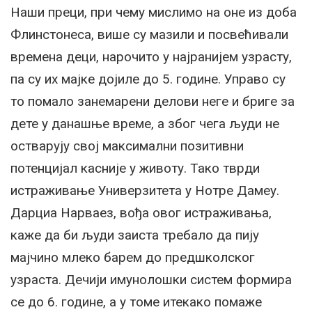
Наши преци, при чему мислимо на оне из доба
Флинстонеса, више су мазили и посвећивали
времена деци, нарочито у најранијем узрасту,
па су их мајке дојиле до 5. године. Управо су
то помало занемарени делови неге и бриге за
дете у данашње време, а због чега људи не
остварују свој максимални позитивни
потенцијал касније у животу. Тако тврди
истраживање Универзитета у Нотре Дамеу.
Дарциа Нарваез, вођа овог истраживања,
каже да би људи заиста требало да пију
мајчино млеко барем до предшколског
узраста. Дечији имунолошки систем формира
се до 6. године, а у томе итекако помаже