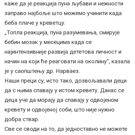
каже да је реакција пуна љубави и нежности
заправо најбоље што можемо учинити када
беба плаче у креветцу.
„Топла реакција, пуна разумевања, смирује
бебин мозак у месецима када се
најинтензивније развија дететова личност и
начин на који ће реаговати на околину“, казала
је у саопштењу др. Нарваез.
Наши преци су, исто тако, дозвољавали деци
да с њима спавају у истом кревету. Данас се
деца уче да морају да спавају у одвојеном
кревету и одвојеној соби, што није нужно
добра ствар.
Све се своди на то, да једноставно не можете