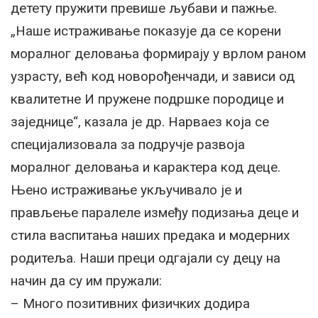
детету пружити превише љубави и пажње.
„Наше истраживање показује да се корени
моралног деловања формирају у врлом раном
узрасту, већ код новорођенчади, и зависи од
квалитетне И пружене подршке породице и
заједнице“, казала је др. Нарваез која се
специјализовала за подручје развоја
моралног деловања и карактера код деце.
Њено истраживање укључивало је и
прављење паралеле између подизања деце и
стила васпитања наших предака и модерних
родитеља. Наши преци одгајали су децу на
начин да су им пружали:
– Много позитивних физичких додира