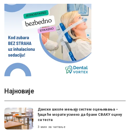
Најновије
Данске школе мењају систем оцењивања –
ђаци ће морати усмено да бране СВАКУ оцену
са теста
3 мин за читање