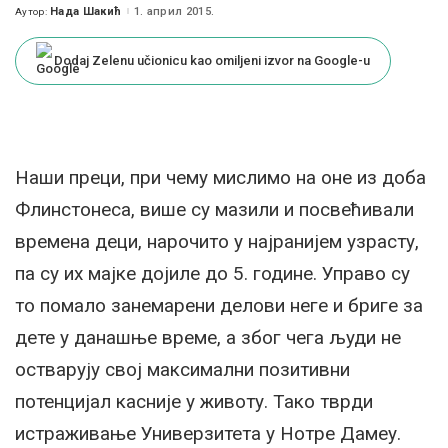
Нада Шакић
1. април 2015.
Аутор:
Posted
by
Dodaj Zelenu učionicu kao omiljeni izvor na Google-u
Наши преци, при чему мислимо на оне из доба
Флинстонеса, више су мазили и посвећивали
времена деци, нарочито у најранијем узрасту,
па су их мајке дојиле до 5. године. Управо су
то помало занемарени делови неге и бриге за
дете у данашње време, а због чега људи не
остварују свој максимални позитивни
потенцијал касније у животу. Тако тврди
истраживање Универзитета у Нотре Дамеу.