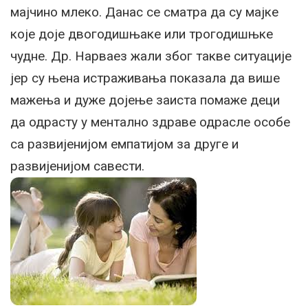
мајчино млеко. Данас се сматра да су мајке
које доје двогодишњаке или трогодишњке
чудне. Др. Нарваез жали због такве ситуације
јер су њена истраживања показала да више
мажења и дуже дојење заиста помаже деци
да одрасту у ментално здраве одрасле особе
са развијенијом емпатијом за друге и
развијенијом савести.