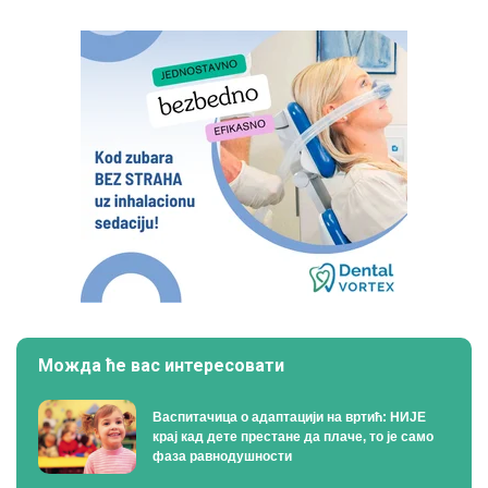
Можда ће вас интересовати
Васпитачица о адаптацији на вртић: НИЈЕ
крај кад дете престане да плаче, то је само
фаза равнодушности