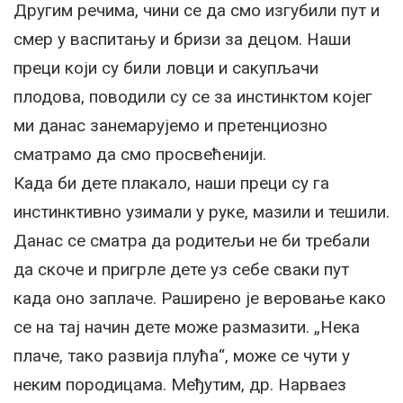
Другим речима, чини се да смо изгубили пут и
смер у васпитању и бризи за децом. Наши
преци који су били ловци и сакупљачи
плодова, поводили су се за инстинктом којег
ми данас занемарујемо и претенциозно
сматрамо да смо просвећенији.
Када би дете плакало, наши преци су га
инстинктивно узимали у руке, мазили и тешили.
Данас се сматра да родитељи не би требали
да скоче и пригрле дете уз себе сваки пут
када оно заплаче. Раширено је веровање како
се на тај начин дете може размазити. „Нека
плаче, тако развија плућа“, може се чути у
неким породицама. Међутим, др. Нарваез