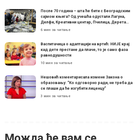
После 70 година – шта ће бити с Београдским
сајмом књига? Од учешћа одустали Лагуна,
Делфи, Креативни центар, Пчелица, Дерета…
6 мин за читање
Васпитачица о адаптацији на вртић: НИЈЕ крај
кад дете престане да плаче, то је само фаза
равнодушности
10 мин за читање
Нешовић коментарисала измене Закона о
образовању: ”Ко одговорно ради, не треба да
се плаши да ће изгубити лиценцу”
3 мин за читање
Можда ће вам се