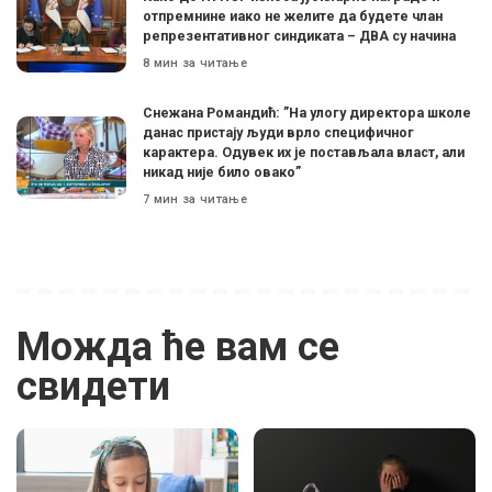
отпремнине иако не желите да будете члан
репрезентативног синдиката – ДВА су начина
8 мин за читање
Снежана Романдић: ”На улогу директора школе
данас пристају људи врло специфичног
карактера. Одувек их је постављала власт, али
никад није било овако”
7 мин за читање
Можда ће вам се
свидети