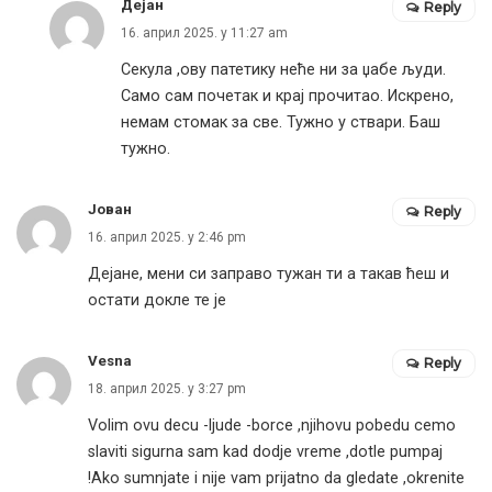
Дејан
Reply
16. април 2025. у 11:27 am
Секула ,ову патетику неће ни за џабе људи.
Само сам почетак и крај прочитао. Искрено,
немам стомак за све. Тужно у ствари. Баш
тужно.
Јован
Reply
16. април 2025. у 2:46 pm
Дејане, мени си заправо тужан ти а такав ћеш и
остати докле те је
Vesna
Reply
18. април 2025. у 3:27 pm
Volim ovu decu -ljude -borce ,njihovu pobedu cemo
slaviti sigurna sam kad dodje vreme ,dotle pumpaj
!Ako sumnjate i nije vam prijatno da gledate ,okrenite