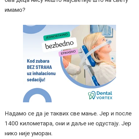
имамо?
Надамо се да је таквих све мање. Јер и после
1400 километара, они и даље не одустају. Јер
нико није уморан.