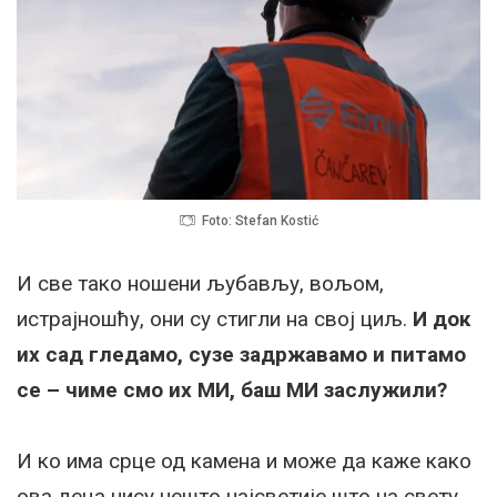
Foto: Stefan Kostić
И све тако ношени љубављу, вољом,
истрајношћу, они су стигли на свој циљ.
И док
их сад гледамо, сузе задржавамо и питамо
се – чиме смо их МИ, баш МИ заслужили?
И ко има срце од камена и може да каже како
ова деца нису нешто најсветије што на свету