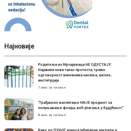
Најновије
Родитељи из Мрчајеваца НЕ ОДУСТАЈУ:
Најавили нови талас протеста, траже
одговорност виновника насиља, школе,
институција
7 мин за читање
”Грађанско васпитање НИЈЕ предмет за
попуњавање фонда, већ улагање у будућност”
8 мин за читање
Како до ПУНОГ износа јубиларне награде и