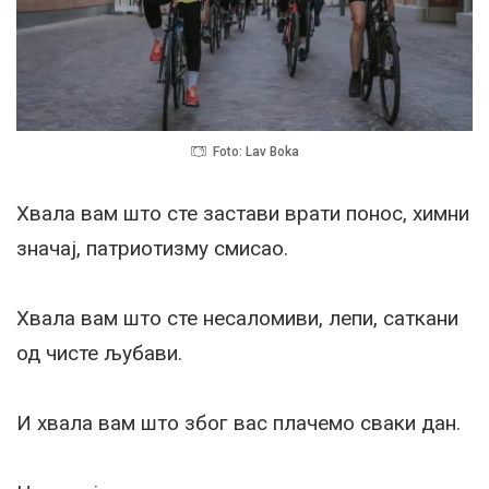
Foto: Lav Boka
Хвала вам што сте застави врати понос, химни
значај, патриотизму смисао.
Хвала вам што сте несаломиви, лепи, саткани
од чисте љубави.
И хвала вам што због вас плачемо сваки дан.