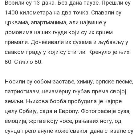
Возили су 13 дана. Без дана паузе. Прешли су
1400 километара на два точка. Спавали су
црквама, апартманима, али највише у
домовима наших људи који су их срцем
примали. Дочекивали их сузама и љубављу у
сваком граду у који су стигли. Кренуло је њих
80. Стигло 80.
Носили су собом заставе, химну, српске песме,
патриотизам, неизмерну љубав према својој
земљи. Њихова борба пробудила је најпре
целу Србију, сада и Европу. Фотографије суза,
емоција, жртве коју носе, рањавих ногу, од
сунца преплануле коже сваког дана стизале су