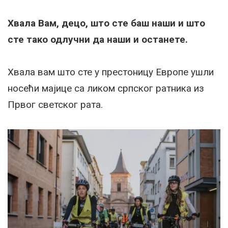
Хвала Вам, децо, што сте баш наши и што
сте тако одлучни да наши и останете.
Хвала вам што сте у престоницу Европе ушли
носећи мајице са ликом српског ратника из
Првог светског рата.