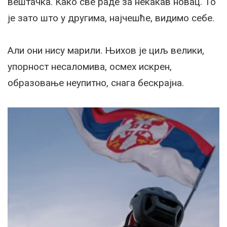
вештачка. Како све раде за некакав новац. То
је зато што у другима, најчешће, видимо себе.
Али они нису марили. Њихов је циљ велики,
упорност несаломива, осмех искрен,
образовање неупитно, снага бескрајна.