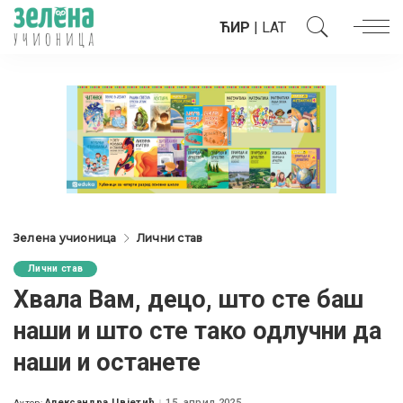
ЋИР
|
LAT
Зелена учионица
Лични став
Лични став
Хвала Вам, децо, што сте баш
наши и што сте тако одлучни да
наши и останете
Александра Цвјетић
15. април 2025.
Аутор: