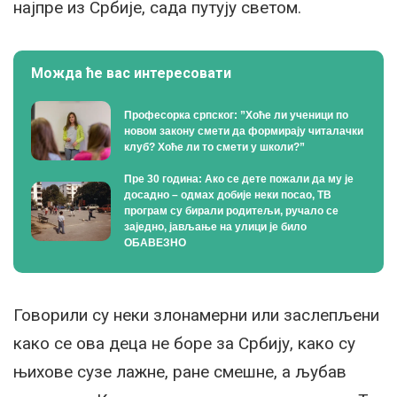
најпре из Србије, сада путују светом.
Можда ће вас интересовати
Професорка српског: ”Хоће ли ученици по
новом закону смети да формирају читалачки
клуб? Хоће ли то смети у школи?”
Пре 30 година: Ако се дете пожали да му је
досадно – одмах добије неки посао, ТВ
програм су бирали родитељи, ручало се
заједно, јављање на улици је било
ОБАВЕЗНО
Говорили су неки злонамерни или заслепљени
како се ова деца не боре за Србију, како су
њихове сузе лажне, ране смешне, а љубав