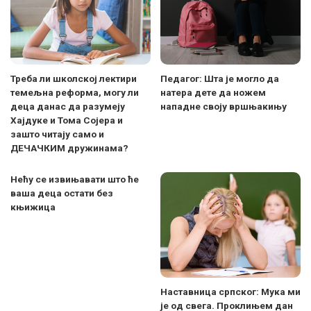
Треба ли школској лектири
Педагог: Шта је могло да
темељна реформа, могу ли
натера дете да ножем
деца данас да разумеју
нападне своју вршњакињу
Хајдуке и Тома Сојера и
зашто читају само и
ДЕЧАЧКИМ дружинама?
Нећу се извињавати што ће
ваша деца остати без
књижица
Наставница српског: Мука ми
је од свега. Проклињем дан