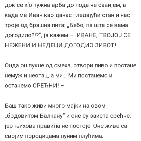
док се к’о тужна врба до пода не савијем, а
када ме Иван као данас гледајући стан и нас
троје од брашна пита: „Бебо, па шта се вама
догодило?!?“, ја кажем – ИВАНЕ, ТВОЈОЈ СЕ
НЕЖЕНИ И НЕДЕЦИ ДОГОДИО ЗИВОТ!
Онда он пукне од смеха, отвори пиво и постане
немуж и неотац, а ми… Ми постанемо и
останемо СРЕЋНИ! –
Баш тако живи много мајки на овом
„брдовитом Балкану“ и оне су заиста срећне,
јер њихова правила не постоје. Оне живе са
својим породицама пуним плућима.