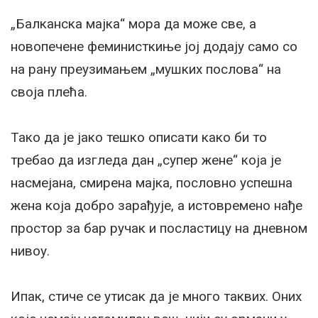
„Балканска мајка“ мора да може све, а
новопечене феминисткиње јој додају само со
на рану преузимањем „мушких послова“ на
своја плећа.
Тако да је јако тешко описати како би то
требао да изгледа дан „супер жене“ која је
насмејана, смирена мајка, пословно успешна
жена која добро зарађује, а истовремено нађе
простор за бар ручак и посластицу на дневном
нивоу.
Ипак, стиче се утисак да је много таквих. Оних