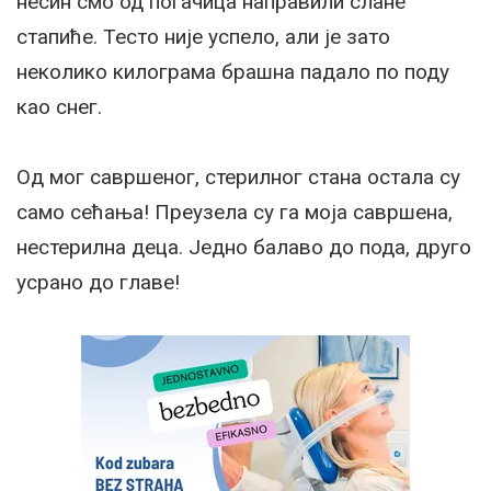
несин смо од погачица направили слане
стапиће. Тесто није успело, али је зато
неколико килограма брашна падало по поду
као снег.
Од мог савршеног, стерилног стана остала су
само сећања! Преузела су га моја савршена,
нестерилна деца. Једно балаво до пода, друго
усрано до главе!