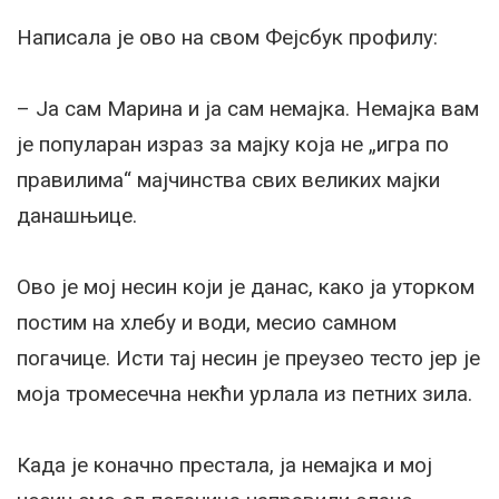
Написала је ово на свом Фејсбук профилу:
– Ја сам Марина и ја сам немајка. Немајка вам
је популаран израз за мајку која не „игра по
правилима“ мајчинства свих великих мајки
данашњице.
Ово је мој несин који је данас, како ја уторком
постим на хлебу и води, месио самном
погачице. Исти тај несин је преузео тесто јер је
моја тромесечна некћи урлала из петних зила.
Када је коначно престала, ја немајка и мој