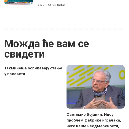
7 мин за читање
Можда ће вам се
свидети
Такмичења осликавају стање
у просвети
Светомир Бојанин: Нису
проблем фабрике играчака,
него наше неодмерености,