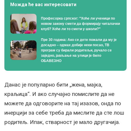
Можда ће вас интересовати
Професорка српског: ”Хоће ли ученици по
новом закону смети да формирају читалачки
клуб? Хоће ли то смети у школи?”
Пре 30 година: Ако се дете пожали да му је
досадно – одмах добије неки посао, ТВ
програм су бирали родитељи, ручало се
заједно, јављање на улици је било
ОБАВЕЗНО
Данас је популарно бити „жена, мајка,
краљица“. И ако случајно помислите да не
можете да одговорите на тај изазов, онда по
инерцији за себе треба да мислите да сте лош
родитељ. Ипак, стварност је мало другачија.