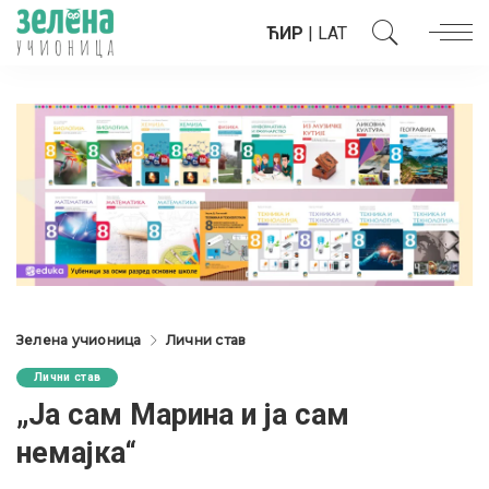
ЋИР
|
LAT
Зелена учионица
Лични став
Лични став
„Ја сам Марина и ја сам
немајка“