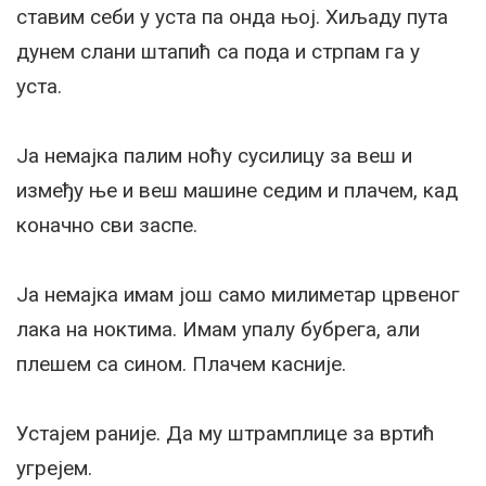
ставим себи у уста па онда њој. Хиљаду пута
дунем слани штапић са пода и стрпам га у
уста.
Ја немајка палим ноћу сусилицу за веш и
између ње и веш машине седим и плачем, кад
коначно сви заспе.
Ја немајка имам још само милиметар црвеног
лака на ноктима. Имам упалу бубрега, али
плешем са сином. Плачем касније.
Устајем раније. Да му штрамплице за вртић
угрејем.