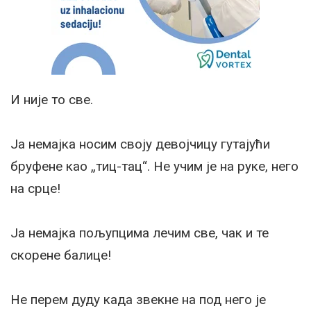
И није то све.
Ја немајка носим своју девојчицу гутајући
бруфене као „тиц-тац“. Не учим је на руке, него
на срце!
Ја немајка пољупцима лечим све, чак и те
скорене балице!
Не перем дуду када звекне на под него је