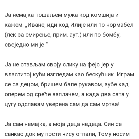
Ја немајка пошаљем мужа код комшија и
кажем: „Иване, иди код Илије или по нормабел
(лек за смирење, прим. аут.) или по бомбу,
свеједно ми је!“
Ја не стављам своју слику на фејс јер у
властитој кући изгледам као бескућник. Играм
се са децом, бришем бале рукавом, зубе кад
оперем од среће заплачем, а када два сата у
цугу одспавам уверена сам да сам мртва!
Ја сам немајка, а моја деца недеца. Син се
санкао док му прсти нису отпали, Тому носим