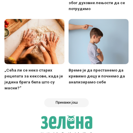
због духовне лењости да се
потрудимо
„Сећа ли се неко старих
Време је да престанемо да
рецепата за кексове, када је
кривимо децу и почнемо да
једина брига била што су
анализирамо себе
масни?“
Прикажи још