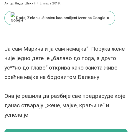
Нада Шакић
5. март 2019.
Аутор:
Posted
by
Dodaj Zelenu učionicu kao omiljeni izvor na Google-u
Ја сам Марина и ја сам немајка“: Порука жене
чије једно дете је „балаво до пода, а друго
ус**но до главе“ открива како заиста живе
срећне мајке на брдовитом Балкану
Она је решила да разбије све предрасуде које
данас стварају „жене, мајке, краљице“ и
успела је