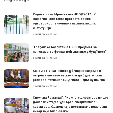
Родитељи из Мрчајеваца НЕ ОДУСТАЈУ:
Најавили нови талас протеста, траже
одговорност виновника насиља, школе,
институција
7 мин за читање
”Грађанско васпитање НИЈЕ предмет за
попуњавање фонда, већ улагање у будућност”
8 мин за читање
Како до ПУНОГ износа јубиларне награде и
отпремнине иако не желите да будете члан
репрезентативног синдиката – ДВА су начина
8 мин за читање
Снежана Романдић: ”На улогу директора школе
данас пристају људи врло специфичног
карактера. Одувек их је постављала власт, али
никад није било овако”