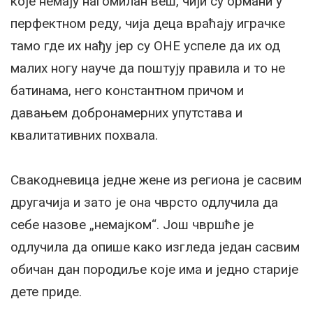
које немају нагомилан веш, чији су ормани у
перфектном реду, чија деца враћају играчке
тамо где их нађу јер су ОНЕ успеле да их од
малих ногу науче да поштују правила и то не
батинама, него константном причом и
давањем добронамерних упутстава и
квалитативних похвала.
Свакодневица једне жене из региона је сасвим
другачија и зато је она чврсто одлучила да
себе назове „немајком“. Још чвршће је
одлучила да опише како изгледа један сасвим
обичан дан породиље које има и једно старије
дете приде.