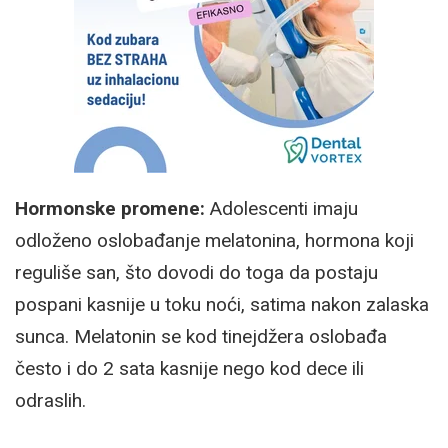
Hormonske promene:
Adolescenti imaju
odloženo oslobađanje melatonina, hormona koji
reguliše san, što dovodi do toga da postaju
pospani kasnije u toku noći, satima nakon zalaska
sunca. Melatonin se kod tinejdžera oslobađa
često i do 2 sata kasnije nego kod dece ili
odraslih.