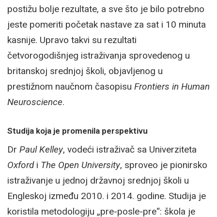
postižu bolje rezultate, a sve što je bilo potrebno
jeste pomeriti početak nastave za sat i 10 minuta
kasnije. Upravo takvi su rezultati
četvorogodišnjeg istraživanja sprovedenog u
britanskoj srednjoj školi, objavljenog u
prestižnom naučnom časopisu
Frontiers in Human
Neuroscience
.
Studija koja je promenila perspektivu
Dr
Paul Kelley
, vodeći istraživač sa Univerziteta
Oxford
i
The Open University
, sproveo je pionirsko
istraživanje u jednoj državnoj srednjoj školi u
Engleskoj između 2010. i 2014. godine. Studija je
koristila metodologiju „pre-posle-pre“: škola je