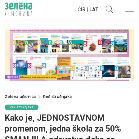
ĆIR
|
LAT
Zelena učionica
Reč stručnjaka
Reč stručnjaka
Kako je, JEDNOSTAVNOM
promenom, jedna škola za 50%