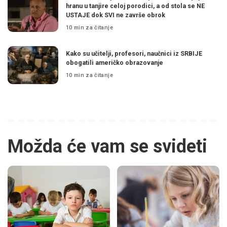
hranu u tanjire celoj porodici, a od stola se NE
USTAJE dok SVI ne završe obrok
10 min za čitanje
Kako su učitelji, profesori, naučnici iz SRBIJE
obogatili američko obrazovanje
10 min za čitanje
Možda će vam se svideti