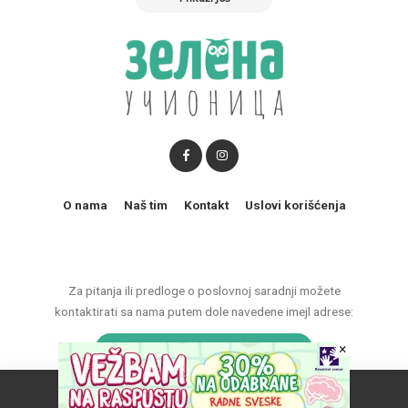
O nama
Naš tim
Kontakt
Uslovi korišćenja
Za pitanja ili predloge o poslovnoj saradnji možete
kontaktirati sa nama putem dole navedene imejl adrese:
marketing@zelenaucionica.com
×
Naš vebsajt koristi kolačiće da poboljša vaše iskustvo.