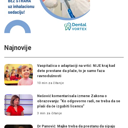
Najnovije
Vaspitačica o adaptaciji na vrtić: NIJE kraj kad
dete prestane da plače, to je samo faza
ravnodušnosti
10 min za čitanje
Nešović komentarisala izmene Zakona o
obrazovanju: ”Ko odgovorno radi, ne treba da se
plaši da će izgubiti licencu”
3 min za čitanje
Dr Panović: Majke treba da prestanu da sipaju