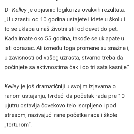
Dr
Kelley
je objasnio logiku iza ovakvih rezultata:
„U uzrastu od 10 godina ustajete i idete u školu i
to se uklapa u naš životni stil od devet do pet.
Kada imate oko 55 godina, takođe se uklapate u
isti obrazac. Ali između toga promene su snažne i,
u zavisnosti od vašeg uzrasta, stvarno treba da
počinjete sa aktivnostima čak i do tri sata kasnije.“
Kelley
je još dramatičniji u svojim izjavama o
ranom ustajanju, tvrdeći da početak rada pre 10
ujutru ostavlja čovekovo telo iscrpljeno i pod
stresom, nazivajući rane početke rada i škole
„torturom“.