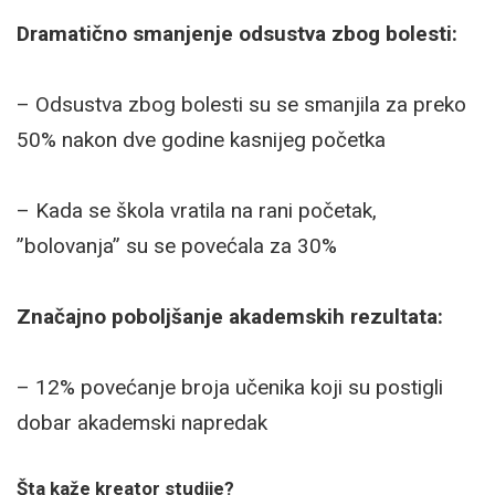
Dramatično smanjenje odsustva zbog bolesti:
– Odsustva zbog bolesti su se smanjila za preko
50% nakon dve godine kasnijeg početka
– Kada se škola vratila na rani početak,
”bolovanja” su se povećala za 30%
Značajno poboljšanje akademskih rezultata:
– 12% povećanje broja učenika koji su postigli
dobar akademski napredak
Šta kaže kreator studije?