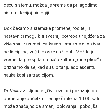
decu sistemu, možda je vreme da prilagodimo
sistem dečijoj biologiji.
Dok čekamo sistemske promene, roditelji i
nastavnici mogu biti svesniji potreba tinejdžera za
više sna i razumeti da kasno ustajanje nije stvar
nediscipline, već biološke nužnosti. Možda je
vreme da preispitamo našu kulturu „rane ptice“ i
priznamo da se, kad su u pitanju adolescenti,
nauka kosi sa tradicijom.
Dr
Kelley
zaključuje: „Ovi rezultati pokazuju da
pomeranje početka srednje škole na 10:00 sati
može značajno da smanji bolovanja i poboljša