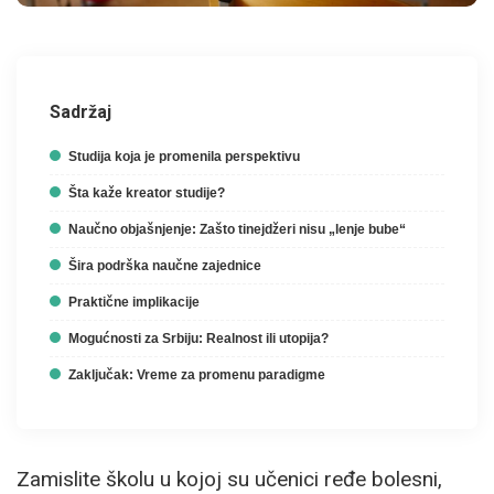
Sadržaj
Studija koja je promenila perspektivu
Šta kaže kreator studije?
Naučno objašnjenje: Zašto tinejdžeri nisu „lenje bube“
Šira podrška naučne zajednice
Praktične implikacije
Mogućnosti za Srbiju: Realnost ili utopija?
Zaključak: Vreme za promenu paradigme
Zamislite školu u kojoj su učenici ređe bolesni,