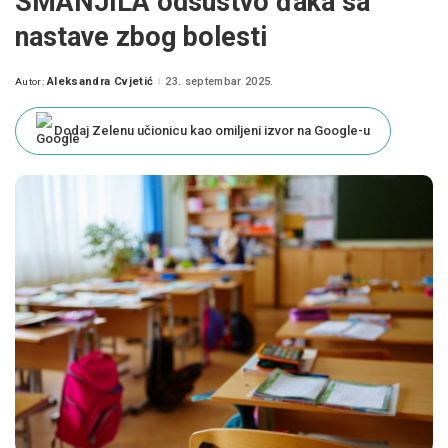
SMANJILA odsustvo đaka sa
nastave zbog bolesti
Aleksandra Cvjetić
23. septembar 2025.
Autor:
Posted
by
Dodaj Zelenu učionicu kao omiljeni izvor na Google-u