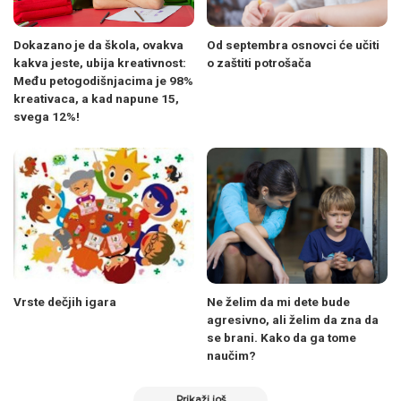
Dokazano je da škola, ovakva
Od septembra osnovci će učiti
kakva jeste, ubija kreativnost:
o zaštiti potrošača
Među petogodišnjacima je 98%
kreativaca, a kad napune 15,
svega 12%!
Vrste dečjih igara
Ne želim da mi dete bude
agresivno, ali želim da zna da
se brani. Kako da ga tome
naučim?
Prikaži još