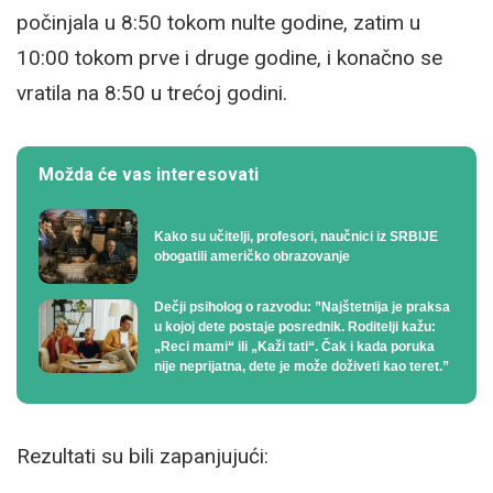
počinjala u 8:50 tokom nulte godine, zatim u
10:00 tokom prve i druge godine, i konačno se
vratila na 8:50 u trećoj godini.
Možda će vas interesovati
Kako su učitelji, profesori, naučnici iz SRBIJE
obogatili američko obrazovanje
Dečji psiholog o razvodu: ”Najštetnija je praksa
u kojoj dete postaje posrednik. Roditelji kažu:
„Reci mami“ ili „Kaži tati“. Čak i kada poruka
nije neprijatna, dete je može doživeti kao teret.”
Rezultati su bili zapanjujući: