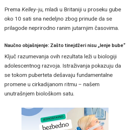
Prema
Kelley
-ju, mladi u Britaniji u proseku gube
oko 10 sati sna nedeljno zbog prinude da se
prilagode neprirodno ranim jutarnjim časovima.
Naučno objašnjenje: Zašto tinejdžeri nisu „lenje bube“
Ključ razumevanja ovih rezultata leži u biologiji
adolescentnog razvoja. Istraživanja pokazuju da
se tokom puberteta dešavaju fundamentalne
promene u cirkadijanom ritmu – našem
unutrašnjem biološkom satu.