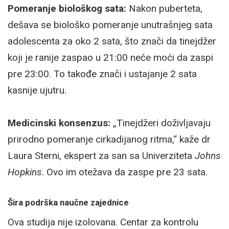
Pomeranje biološkog sata:
Nakon puberteta,
dešava se biološko pomeranje unutrašnjeg sata
adolescenta za oko 2 sata, što znači da tinejdžer
koji je ranije zaspao u 21:00 neće moći da zaspi
pre 23:00. To takođe znači i ustajanje 2 sata
kasnije ujutru.
Medicinski konsenzus:
„Tinejdžeri doživljavaju
prirodno pomeranje cirkadijanog ritma,“ kaže dr
Laura Sterni, ekspert za san sa Univerziteta
Johns
Hopkins
. Ovo im otežava da zaspe pre 23 sata.
Šira podrška naučne zajednice
Ova studija nije izolovana. Centar za kontrolu