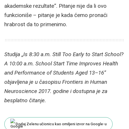
akademske rezultate“. Pitanje nije da li ovo
funkcioniše – pitanje je kada ćemo pronaći
hrabrost da to primenimo.
Studija „Is 8:30 a.m. Still Too Early to Start School?
A 10:00 a.m. School Start Time Improves Health
and Performance of Students Aged 13–16“
objavljena je u časopisu Frontiers in Human
Neuroscience 2017. godine i dostupna je za
besplatno čitanje.
Dodaj Zelenu učionicu kao omiljeni izvor na Google-u