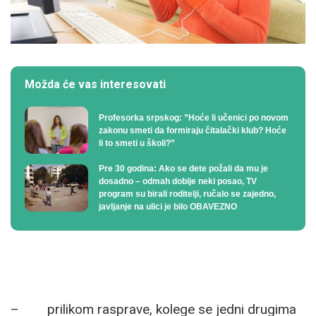
Možda će vas interesovati
Profesorka srpskog: ”Hoće li učenici po novom
zakonu smeti da formiraju čitalački klub? Hoće
li to smeti u školi?”
Pre 30 godina: Ako se dete požali da mu je
dosadno – odmah dobije neki posao, TV
program su birali roditelji, ručalo se zajedno,
javljanje na ulici je bilo OBAVEZNO
– prilikom rasprave, kolege se jedni drugima