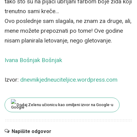
tako što su na pijaci ubrljani farbom boje zida koji
trenutno sami kreče…
Ovo poslednje sam slagala, ne znam za druge, ali,
mene možete prepoznati po tome! Ove godine
nisam planirala letovanje, nego gletovanje.
Ivana Bošnjak Bošnjak
Izvor:
dnevnikjedneuciteljice.wordpress.com
Dodaj Zelenu učionicu kao omiljeni izvor na Google-u
Napišite odgovor