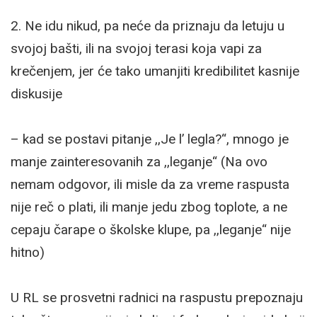
2. Ne idu nikud, pa neće da priznaju da letuju u
svojoj bašti, ili na svojoj terasi koja vapi za
krečenjem, jer će tako umanjiti kredibilitet kasnije
diskusije
– kad se postavi pitanje ,,Je l’ legla?“, mnogo je
manje zainteresovanih za ,,leganje“ (Na ovo
nemam odgovor, ili misle da za vreme raspusta
nije reč o plati, ili manje jedu zbog toplote, a ne
cepaju čarape o školske klupe, pa ,,leganje“ nije
hitno)
U RL se prosvetni radnici na raspustu prepoznaju