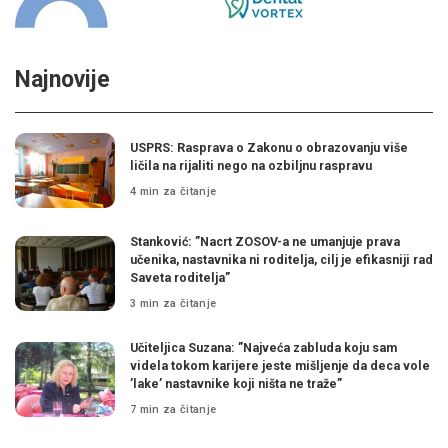
Najnovije
USPRS: Rasprava o Zakonu o obrazovanju više
ličila na rijaliti nego na ozbiljnu raspravu
4 min za čitanje
Stanković: ”Nacrt ZOSOV-a ne umanjuje prava
učenika, nastavnika ni roditelja, cilj je efikasniji rad
Saveta roditelja”
3 min za čitanje
Učiteljica Suzana: ”Najveća zabluda koju sam
videla tokom karijere jeste mišljenje da deca vole
’lake’ nastavnike koji ništa ne traže”
7 min za čitanje