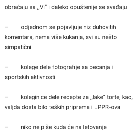
obraćaju sa ,,Vi“ i daleko opuštenije se svađaju
– odjednom se pojavljuje niz duhovitih
komentara, nema više kukanja, svi su nešto
simpatični
– kolege dele fotografije sa pecanja i
sportskih aktivnosti
– koleginice dele recepte za ,,lake“ torte, kao,
valjda dosta bilo teških priprema i LPPR-ova
– niko ne piše kuda će na letovanje