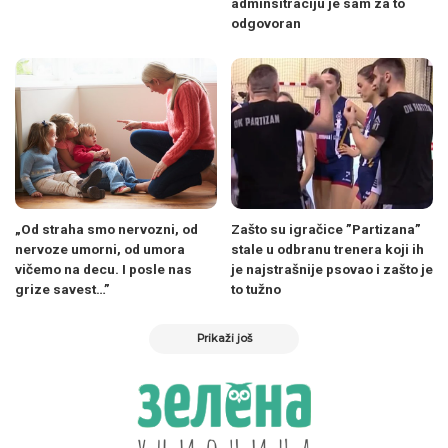
adminsitraciju je sam za to
odgovoran
„Od straha smo nervozni, od
Zašto su igračice ”Partizana”
nervoze umorni, od umora
stale u odbranu trenera koji ih
vičemo na decu. I posle nas
je najstrašnije psovao i zašto je
grize savest…”
to tužno
Prikaži još