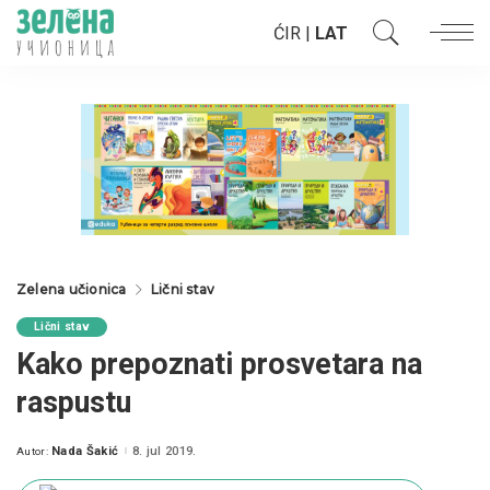
ĆIR
|
LAT
Zelena učionica
Lični stav
Lični stav
Kako prepoznati prosvetara na
raspustu
Nada Šakić
8. jul 2019.
Autor:
Posted
by