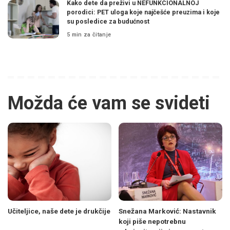
Kako dete da preživi u NEFUNKCIONALNOJ
porodici: PET uloga koje najčešće preuzima i koje
su posledice za budućnost
5 min za čitanje
Možda će vam se svideti
Učiteljice, naše dete je drukčije
Snežana Marković: Nastavnik
koji piše nepotrebnu