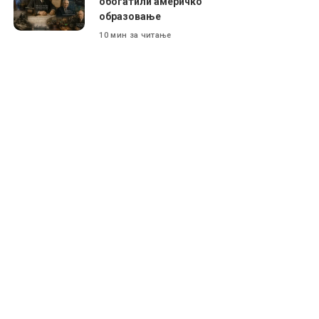
обогатили америчко
образовање
10 мин за читање