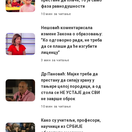
фаза равнодушности
10 мин за читање
Нешовић коментарисала
измене Закона о образовању:
”Ко одговорно ради, не треба
да се плаши да ће изгубити
лиценцу”
3 мин за читање
Др Пановић: Мајке треба да
престану да сипају храну у
тањире целој породици, а од
стола се НЕ УСТАЈЕ док СВИ
не заврше оброк
10 мин за читање
Како су учитељи, професори,
научници из СРБИЈЕ