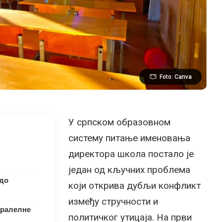
Foto: Canva
У српском образовном
систему питање именовања
директора школа постало је
један од кључних проблема
 до
који открива дубљи конфликт
између стручности и
аралелне
политичког утицаја. На први