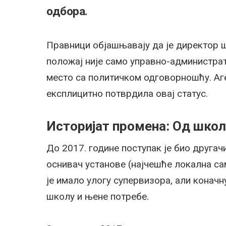
одбора.
Правници објашњавају да је директор 
положај није само управно-администрат
место са политичком одговорношћу. Аге
експлицитно потврдила овај статус.
Историјат промена: Од школ
До 2017. године поступак је био другач
оснивач установе (најчешће локална са
је имало улогу супервизора, али коначну
школу и њене потребе.