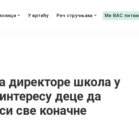
ионици
У вртићу
Реч стручњака
Ми ВАС питам
а директоре школа у
у интересу деце да
си све коначне