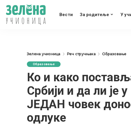
Вести
За родитеље
У уч
Зелена учионица
Реч стручњака
Образовање
Образовање
Ко и како постављ
Србији и да ли је 
ЈЕДАН човек доно
одлуке