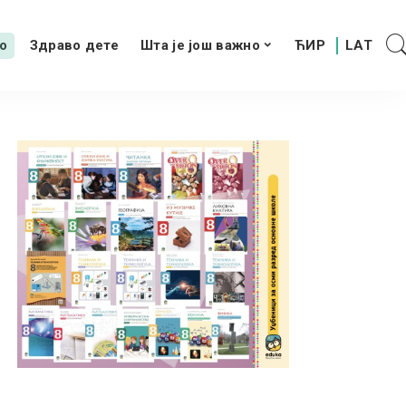
о
Здраво дете
Шта је још важно