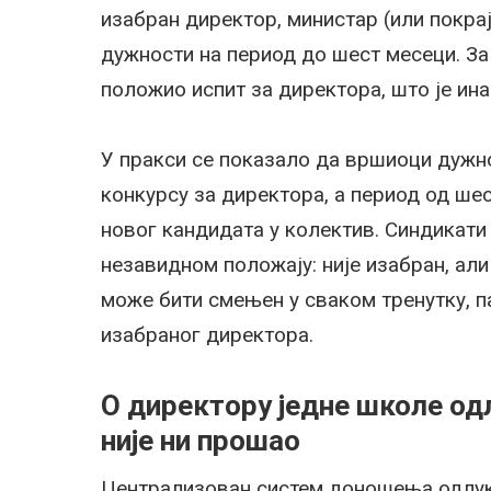
изабран директор, министар (или покра
дужности на период до шест месеци. За
положио испит за директора, што је ина
У пракси се показало да вршиоци дужно
конкурсу за директора, а период од ше
новог кандидата у колектив. Синдикати
незавидном положају: није изабран, али
може бити смењен у сваком тренутку, п
изабраног директора.
О директору једне школе одл
није ни прошао
Централизован систем доношења одлук