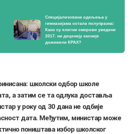
Специјализована одељења у
гимназијама остала полупразна:
Како су елитни смерови уведени
2017. ни деценију касније
доживели КРАХ?
финисана: школски одбор школе
ата, а затим се та одлука доставља
стар у року од 30 дана не одбије
ласност дата. Међутим, министар може
актично поништава избор школског