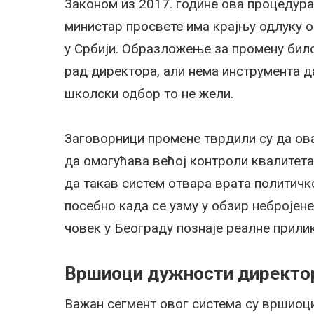
Законом из 2017. године ова процедура 
министар просвете има крајњу одлуку 
у Србији. Образложење за промену било
рад директора, али нема инструмента д
школски одбор то не жели.
Заговорници промене тврдили су да ова
да омогућава већој контроли квалитета
да такав систем отвара врата политичк
посебно када се узму у обзир небројен
човек у Београду познаје реалне прилик
Вршиоци дужности директор
Важан сегмент овог система су вршиоци