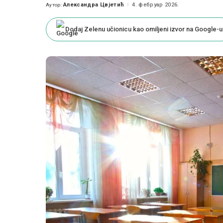
Александра Цвјетић
4. фебруар 2026.
Аутор:
Posted
by
Dodaj Zelenu učionicu kao omiljeni izvor na Google-u