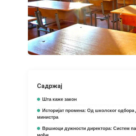
Садржај
Шта каже закон
Историјат промена: Од школског одбора
министра
Вршиоци дужности директора: Систем п
моћи