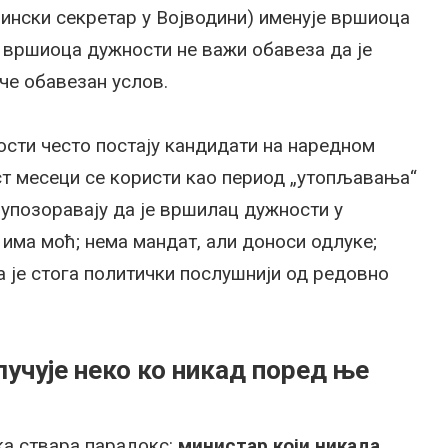
јински секретар у Војводини) именује вршиоца
 вршиоца дужности не важи обавеза да је
че обавезан услов.
сти често постају кандидати на наредном
ст месеци се користи као период „утопљавања“
 упозоравају да је вршилац дужности у
 има моћ; нема мандат, али доноси одлуке;
а је стога политички послушнији од редовно
учује неко ко никад поред ње
а ствара парадокс:
министар који никада