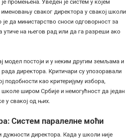
је промењена. Уведен је систем у којем
о именовању сваког директора у свакој школи
 је да министарство сноси одговорност за
а утиче на његов рад или да га разреши ако
ј модел постоји и у неким другим земљама и
 рада директора. Критичари су упозоравали
ој подобности као критеријуму избора,
е школе широм Србије и немогућност да један
е у свакој од њих.
а: Систем паралелне моћи
 дужности директора. Када у школи није