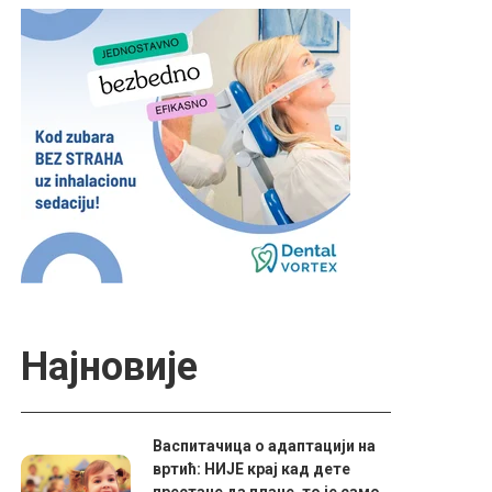
Најновије
Васпитачица о адаптацији на
вртић: НИЈЕ крај кад дете
престане да плаче, то је само