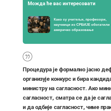
Можда ће вас интересовати
Како су учитељи, професори,
научници из СРБИЈЕ обогатили
америчко образовање
Процедура је формално јасно де
организује конкурс и бира кандид
министру на сагласност. Ако мини
сагласност, сматра се да је саг
и да одбије сагласност, чиме пр