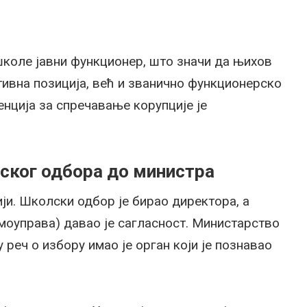
школе јавни функционер, што значи да њихов
ивна позиција, већ и званично функционерско
нција за спречавање корупције је
ског одбора до министра
ији. Школски одбор је бирао директора, а
моуправа) давао је сагласност. Министарство
 реч о избору имао је орган који је познавао