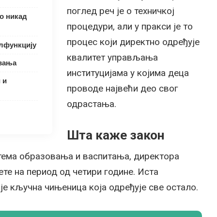
поглед реч је о техничкој
ко никад
процедури, али у пракси је то
процес који директно одређује
алфункцију
квалитет управљања
овања
институцијама у којима деца
 и
проводе највећи део свог
одрастања.
Шта каже закон
тема образовања и васпитања, директора
те на период од четири године. Иста
је кључна чињеница која одређује све остало.