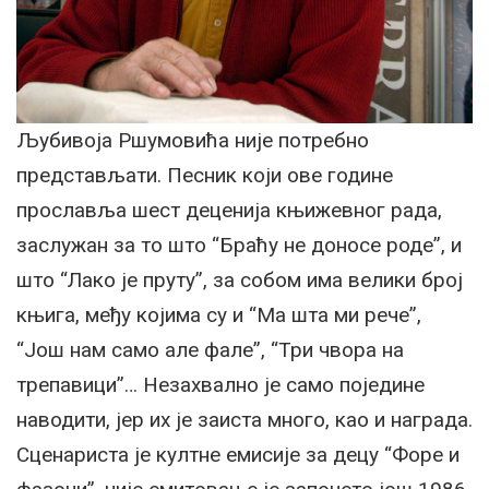
Љубивоја Ршумовића није потребно
представљати. Песник који ове године
прославља шест деценија књижевног рада,
заслужан за то што “Браћу не доносе роде”, и
што “Лако је пруту”, за собом има велики број
књига, међу којима су и “Ма шта ми рече”,
“Још нам само але фале”, “Три чвора на
трепавици”… Незахвално је само поједине
наводити, јер их је заиста много, као и награда.
Сценариста је култне емисије за децу “Форе и