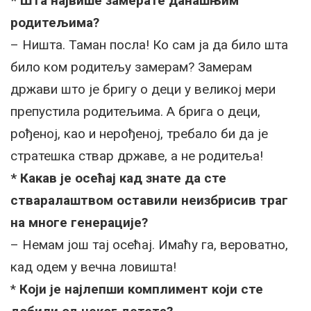
* Шта највише замерате данашњим
родитељима?
– Ништа. Таман посла! Ко сам ја да било шта
било ком родитељу замерам? Замерам
држави што је бригу о деци у великој мери
препустила родитељима. А брига о деци,
рођеној, као и нерођеној, требало би да је
стратешка ствар државе, а не родитеља!
* Какав је осећај кад знате да сте
стваралаштвом оставили неизбрисив траг
на многе генерације?
– Немам још тај осећај. Имаћу га, вероватно,
кад одем у вечна ловишта!
*
Који је најлепши комплимент који сте