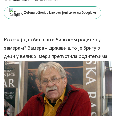
Posted
by
Dodaj Zelenu učionicu kao omiljeni izvor na Google-u
Ко сам ја да било шта било ком родитељу
замерам? Замерам држави што је бригу о
деци у великој мери препустила родитељима.