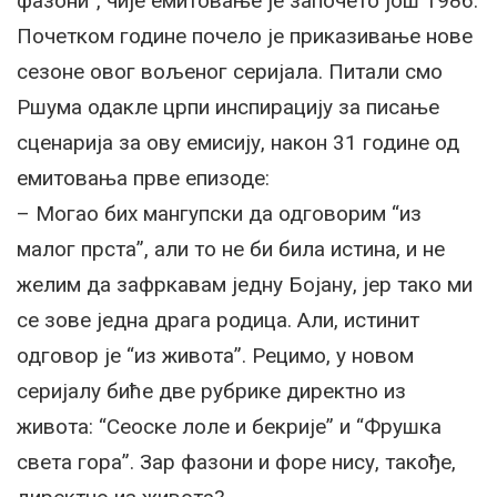
фазони”, чије емитовање је започето још 1986.
Почетком године почело је приказивање нове
сезоне овог вољеног серијала. Питали смо
Ршума одакле црпи инспирацију за писање
сценарија за ову емисију, након 31 године од
емитовања прве епизоде:
– Могао бих мангупски да одговорим “из
малог прста”, али то не би била истина, и не
желим да зафркавам једну Бојану, јер тако ми
се зове једна драга родица. Али, истинит
одговор је “из живота”. Рецимо, у новом
серијалу биће две рубрике директно из
живота: “Сеоске лоле и бекрије” и “Фрушка
света гора”. Зар фазони и форе нису, такође,