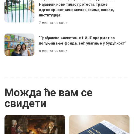
Најавили нови талас протеста, траже
одговорност виновника насиља, школе,
институција
7 мин за читање
”Грађанско васпитање НИЈЕ предмет за
попуњавање фонда, већ улагање у будућност”
8 мин за читање
Можда ће вам се
свидети