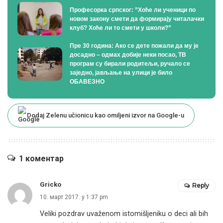
Професорка српског: ”Хоће ли ученици по
новом закону смети да формирају читалачки
клуб? Хоће ли то смети у школи?”
Пре 30 година: Ако се дете пожали да му је
досадно – одмах добије неки посао, ТВ
програм су бирали родитељи, ручало се
заједно, јављање на улици је било
ОБАВЕЗНО
Dodaj Zelenu učionicu kao omiljeni izvor na Google-u
1 коментар
Gricko
Reply
10. март 2017. у 1:37 pm
Veliki pozdrav uvaženom istomišljeniku o deci ali bih