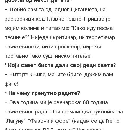
добили од неког детета?
– Добио сам га од једног Циганчета, на
раскрсници код Главне поште. Пришао је
мојим колима и питао ме: “Како иду песме,
песниче?” Ниједан критичар, ни теоретичар
књижевности, нити професор, није ми
поставио тако суштинско питање.
*
Који савет бисте дали свој деци света?
– Читајте књиге, маните бриге, држим вам
фиге!
* На чему тренутно радите?
– Ова година ми је свечарска: 60 година
књижевног рада! Припремам два рукописа за
“Лагуну”: “Фазони и форе” (надам се да ће то