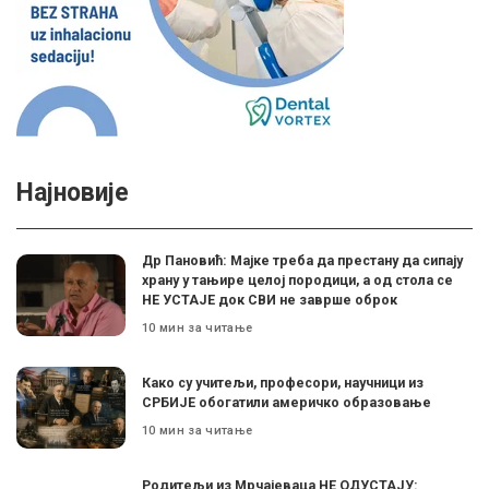
Најновије
Др Пановић: Мајке треба да престану да сипају
храну у тањире целој породици, а од стола се
НЕ УСТАЈЕ док СВИ не заврше оброк
10 мин за читање
Како су учитељи, професори, научници из
СРБИЈЕ обогатили америчко образовање
10 мин за читање
Родитељи из Мрчајеваца НЕ ОДУСТАЈУ: