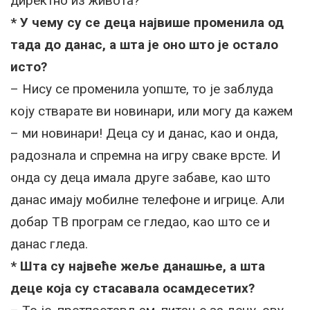
директно из живота?
* У чему су се деца највише променила од
тада до данас, а шта је оно што је остало
исто?
– Нису се променила уопште, то је заблуда
коју стварате ви новинари, или могу да кажем
– ми новинари! Деца су и данас, као и онда,
радознала и спремна на игру сваке врсте. И
онда су деца имала друге забаве, као што
данас имају мобилне телефоне и игрице. Али
добар ТВ програм се гледао, као што се и
данас гледа.
* Шта су највеће жеље данашње, а шта
деце која су стасавала осамдесетих?