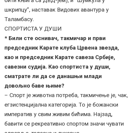
бити књига са ДВД-јем), и “Шумкула у
шкрипцу”, наставак Видових авантура у
Таламбасу.
СПОРТИСТА У ДУШИ
* Били сте оснивач, такмичар и први
председник Карате клуба Црвена звезда,
као и председник Карате савеза Србије,
савезни судија. Као спортиста у души,
сматрате ли да се данашњи млади
довољно баве њиме?
– Спорт је животна потреба, такмичење је, чак,
егзистенцијална категорија. То је божански
императив у свим живим бићима. Најзад,
бавити се рекреативно спортом значи чувати