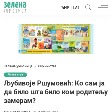
ЋИР
|
LAT
Зелена учионица
Лични став
Лични став
Љубивоје Ршумовић: Ко сам ја
да било шта било ком родитељу
замерам?
Нада Шакић
13. фебруар 2017.
Аутор: