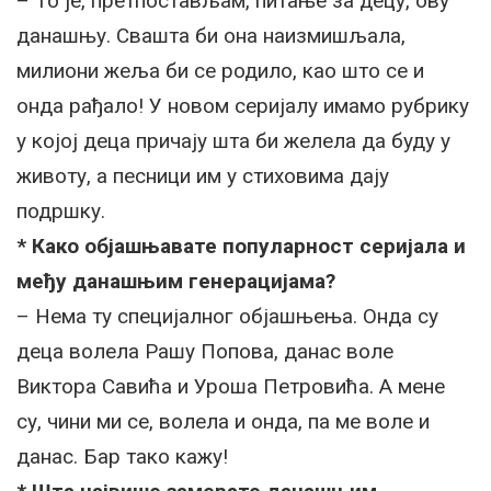
– То је, претпостављам, питање за децу, ову
данашњу. Свашта би она наизмишљала,
милиони жеља би се родило, као што се и
онда рађало! У новом серијалу имамо рубрику
у којој деца причају шта би желела да буду у
животу, а песници им у стиховима дају
подршку.
* Како објашњавате популарност серијала и
међу данашњим генерацијама?
– Нема ту специјалног објашњења. Онда су
деца волела Рашу Попова, данас воле
Виктора Савића и Уроша Петровића. А мене
су, чини ми се, волела и онда, па ме воле и
данас. Бар тако кажу!