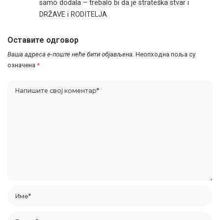
samo dodala – trebalo bi da je strateška stvar i
DRŽAVE i RODITELJA
Оставите одговор
Ваша адреса е-поште неће бити објављена.
Неопходна поља су
означена
*