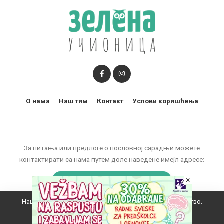
О нама
Наш тим
Контакт
Услови коришћења
За питања или предлоге о пословној сарадњи можете
контактирати са нама путем доле наведене имејл адресе:
×
marketing@zelenaucionica.com
Наш вебсајт користи колачиће да побољша ваше искуство.
© 2011-2024 Copyright by Zelena učionica. All Rights reserved.
Прихватам