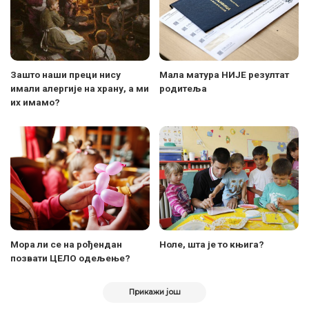
Зашто наши преци нису
Мала матура НИЈЕ резултат
имали алергије на храну, а ми
родитеља
их имамо?
Мора ли се на рођендан
Ноле, шта је то књига?
позвати ЦЕЛО одељење?
Прикажи још