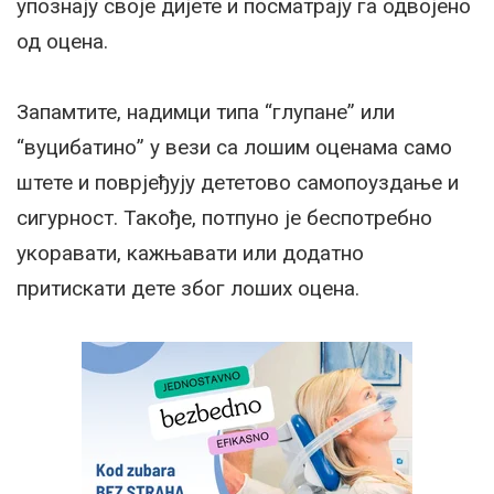
упознају своје дијете и посматрају га одвојено
од оцена.
Запамтите, надимци типа “глупане” или
“вуцибатино” у вези са лошим оценама само
штете и поврјеђују дететово самопоуздање и
сигурност. Такође, потпуно је беспотребно
укоравати, кажњавати или додатно
притискати дете због лоших оцена.