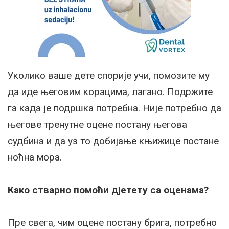
Уколико ваше дете спорије учи, помозите му
да иде његовим корацима, лагано. Подржите
га када је подршка потребна. Није потребно да
његове тренутне оцене постану његова
судбина и да уз то добијање књижице постане
ноћна мора.
Како стварно помоћи дјетету са оценама?
Пре свега, чим оцене постану брига, потребно