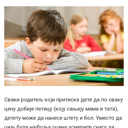
Сваки родитељ који притиска дете да по сваку
цену добије петицу (коју сањају мама и тата),
детету може да нанесе штету и бол. Уместо да
циљ буде најбоља оцена усмерите снагу да