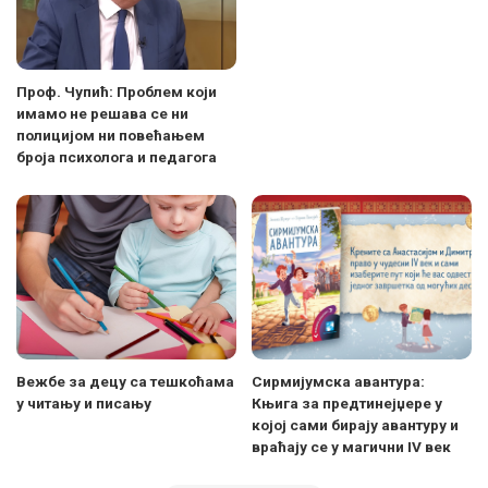
Проф. Чупић: Проблем који
имамо не решава се ни
полицијом ни повећањем
броја психолога и педагога
Вежбе за децу са тешкоћама
Сирмијумска авантура:
у читању и писању
Књига за предтинејџере у
којој сами бирају авантуру и
враћају се у магични IV век