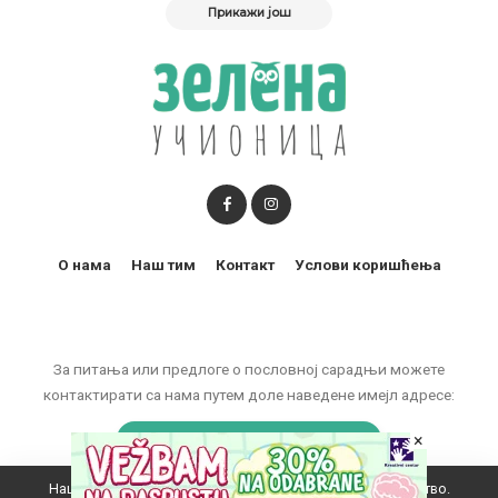
Прикажи још
О нама
Наш тим
Контакт
Услови коришћења
За питања или предлоге о пословној сарадњи можете
контактирати са нама путем доле наведене имејл адресе:
×
marketing@zelenaucionica.com
Наш вебсајт користи колачиће да побољша ваше искуство.