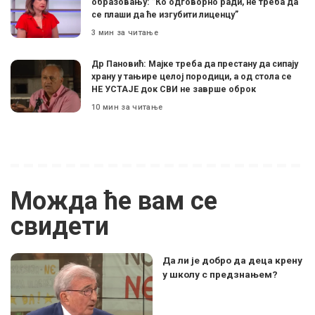
образовању: ”Ко одговорно ради, не треба да
се плаши да ће изгубити лиценцу”
3 мин за читање
Др Пановић: Мајке треба да престану да сипају
храну у тањире целој породици, а од стола се
НЕ УСТАЈЕ док СВИ не заврше оброк
10 мин за читање
Можда ће вам се
свидети
Да ли је добро да деца крену
у школу с предзнањем?