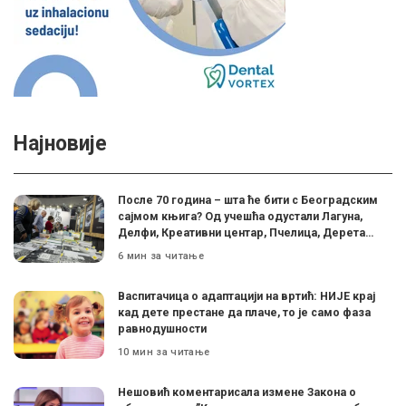
Најновије
После 70 година – шта ће бити с Београдским
сајмом књига? Од учешћа одустали Лагуна,
Делфи, Креативни центар, Пчелица, Дерета…
6 мин за читање
Васпитачица о адаптацији на вртић: НИЈЕ крај
кад дете престане да плаче, то је само фаза
равнодушности
10 мин за читање
Нешовић коментарисала измене Закона о