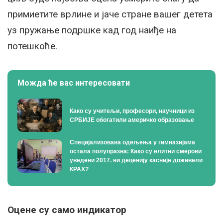
примиетите врлине и јаче стране вашег детета
уз пружање подршке кад год наиђе на
потешкоће.
Можда ће вас интересовати
Како су учитељи, професори, научници из
СРБИЈЕ обогатили америчко образовање
Специјализована одељења у гимназијама
остала полупразна: Како су елитни смерови
уведени 2017. ни деценију касније доживели
КРАХ?
Оцене су само индикатор