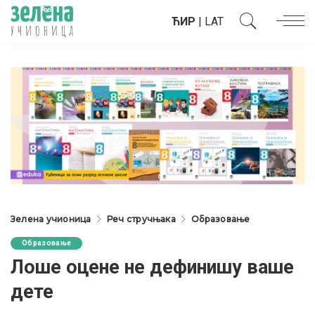
ЋИР
|
LAT
Зелена учионица
Реч стручњака
Образовање
Образовање
Лоше оцене не дефинишу ваше
дете