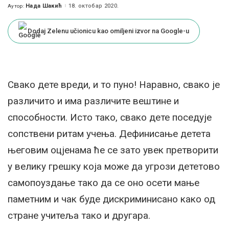
Нада Шакић
18. октобар 2020.
Аутор:
Posted
by
Dodaj Zelenu učionicu kao omiljeni izvor na Google-u
Свако дете вреди, и то пуно! Наравно, свако је
различито и има различите вештине и
способности. Исто тако, свако дете поседује
сопствени ритам учења. Дефинисање детета
његовим оцјенама ће се зато увек претворити
у велику грешку која може да угрози дететово
самопоуздање тако да се оно осети мање
паметним и чак буде дискриминисано како од
стране учитеља тако и другара.