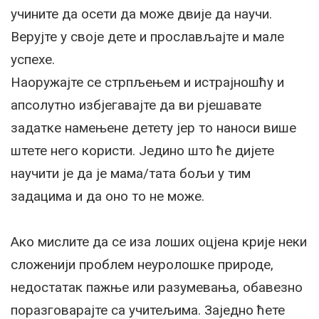
учините да осети да може двије да научи.
Верујте у своје дете и прослављајте и мале
успехе.
Наоружајте се стрпљењем и истрајношћу и
апсолутно избјегавајте да ви рјешавате
задатке намењене детету јер то наноси више
штете него користи. Једино што ће дијете
научити је да је мама/тата бољи у тим
задацима и да оно то не може.
Ако мислите да се иза лоших оцјена крије неки
сложенији проблем неуролошке природе,
недостатак пажње или разумевања, обавезно
поразговарајте са учитељима. Заједно ћете