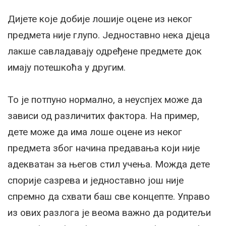
Дијете које добије лошије оцене из неког
предмета није глупо. Једноставно нека дјеца
лакше савладавају одређене предмете док
имају потешкоћа у другим.
То је потпуно нормално, а неуспјех може да
зависи од различитих фактора. На пример,
дете може да има лоше оцене из неког
предмета због начина предавања који није
адекватан за његов стил учења. Можда дете
спорије сазрева и једноставно још није
спремно да схвати баш све концепте. Управо
из ових разлога је веома важно да родитељи