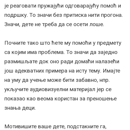
је реаговати пружајући одговарајућу помоћ и
подршку. То значи без притиска нити прогона.
Значи, дете не треба да се осети лоше.
Почните тако што ћете му помоћи у предмету
са којим има проблема. То значи да заједно
размишљате док оно ради домаћи налазећи
још адекватних примера на исту тему. Имајте
на уму да учење може бити забавно, нпр.
укључите аудиовизуелни материјал јер се
показао као веома користан за преношење
знања деци.
Мотивишите ваше дете, подстакните га,