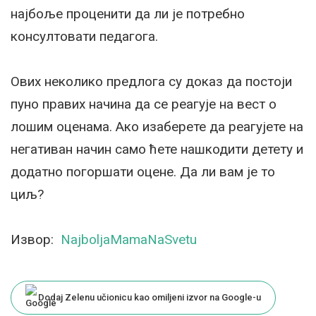
најбоље проценити да ли је потребно
консултовати педагога.
Ових неколико предлога су доказ да постоји
пуно правих начина да се реагује на вест о
лошим оценама. Ако изаберете да реагујете на
негативан начин само ћете нашкодити детету и
додатно погоршати оцене. Да ли вам је то
циљ?
Извор:
NajboljaMamaNaSvetu
Dodaj Zelenu učionicu kao omiljeni izvor na Google-u