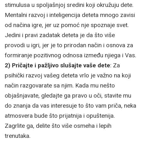
stimulusa u spoljašnjoj sredini koji okružuju dete.
Mentalni razvoj i inteligencija deteta mnogo zavisi
od načina igre, jer uz pomoć nje spoznaje svet.
Jedini i pravi zadatak deteta je da što više
provodi u igri, jer je to prirodan način i osnova za
formiranje pozitivnog odnosa između njiega i Vas.
2) Pričajte i pažljivo slušajte vaše dete
: Za
psihički razvoj vašeg deteta vrlo je važno na koji
način razgovarate sa njim. Kada mu nešto
objašnjavate, gledajte ga pravo u oči, stavite mu
do znanja da vas interesuje to što vam priča, neka
atmosvera bude što prijatnija i opuštenija.
Zagrlite ga, delite što više osmeha i lepih
trenutaka.