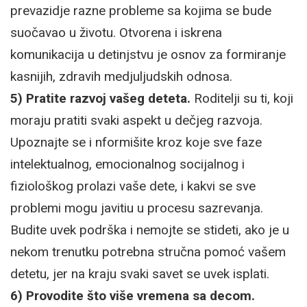
prevazidje razne probleme sa kojima se bude
suočavao u životu. Otvorena i iskrena
komunikacija u detinjstvu je osnov za formiranje
kasnijih, zdravih medjuljudskih odnosa.
5) Pratite razvoj vašeg deteta.
Roditelji su ti, koji
moraju pratiti svaki aspekt u dečjeg razvoja.
Upoznajte se i nformišite kroz koje sve faze
intelektualnog, emocionalnog socijalnog i
fiziološkog prolazi vaše dete, i kakvi se sve
problemi mogu javitiu u procesu sazrevanja.
Budite uvek podrška i nemojte se stideti, ako je u
nekom trenutku potrebna stručna pomoć vašem
detetu, jer na kraju svaki savet se uvek isplati.
6) Provodite što više vremena sa decom.