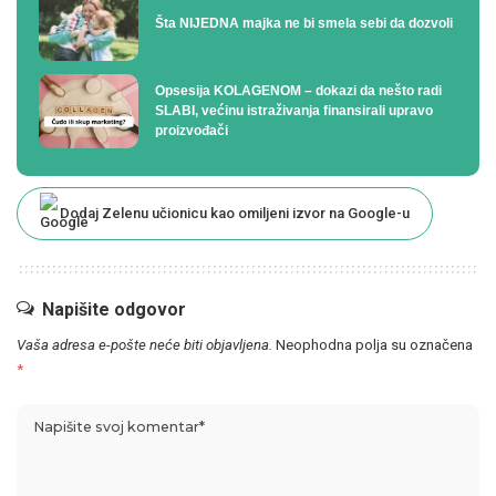
Šta NIJEDNA majka ne bi smela sebi da dozvoli
Opsesija KOLAGENOM – dokazi da nešto radi
SLABI, većinu istraživanja finansirali upravo
proizvođači
Dodaj Zelenu učionicu kao omiljeni izvor na Google-u
Napišite odgovor
Vaša adresa e-pošte neće biti objavljena.
Neophodna polja su označena
*