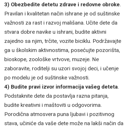
3) Obezbedite detetu zdrave i redovne obroke
.
Pravilan i kvalitetan način ishrane je od suštinske
važnosti za rast i razvoj mališana. Učite dete da
stvara dobre navike u ishrani, budite aktivni
zajedno sa njim, trčite, vozite biciklu. Podržavajte
ga u školskim aktivnostima, posećujte pozorišta,
bioskope, zoološke vrtvove, muzeje. Ne
zaboravite, roditelji su uzori svojoj deci, i učenje
po modelu je od suštinske važnosti.
4) Budite pravi izvor informacija vašeg deteta
.
Podstaknite dete da postavlja razna pitanja,
budite kreativni i maštoviti u odgovorima.
Porodična atmosvera puna ljubavi i pozitivnog
stava, učiniće da vaše dete može na lakši način da