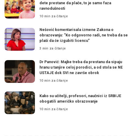
dete prestane da plače, to je samo faza
ravnodušnosti
10 min za čitanje
Nešović komentarisala izmene Zakona o
obrazovanju: ”Ko odgovorno radi, ne treba da se
plaši da će izgubiti licencu”
3 min za čitanje
Dr Panović: Majke treba da prestanu da sipaju
hranu u tanjire celoj porodici, a od stola se NE
USTAJE dok SVI ne završe obrok
10 min za čitanje
Kako su učitelji, profesori, naučnici iz SRBIJE
obogatili američko obrazovanje
10 min za čitanje