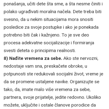
ponašanja, učiti dete šta sme, a šta nesme činiti i
polako ugrađivati moralna načela. Dete treba biti
svesno, da u nekim situacijama mora snositi
posledice za svoje postupke i ako je ponekada
potrebno biti čak i kažnjeno. To je sve deo
procesa adekvatne socijalizacije i formiranja
svesti deteta o principima realnosti.
8) Nađite vremena za sebe.
Ako ste nervozni,
nedostaje vam sna, preskačete obroke, u
potpunosti ste redukovali socijalni život, vreme je
da se promene ustaljene navike. Organizujte se
tako, da, imate malo više vremena za sebe,
partnera, svoje prijatelje, jedite redovno. Ukoliko
možete, uključite i ostale članove porodice da