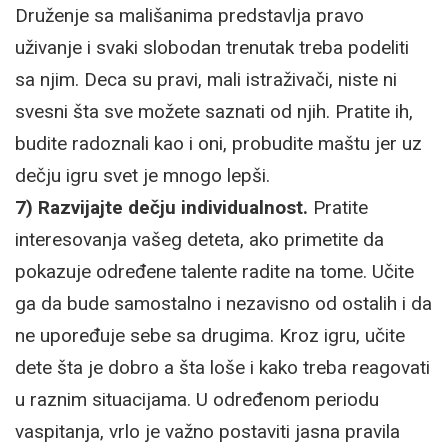
Druženje sa mališanima predstavlja pravo
uživanje i svaki slobodan trenutak treba podeliti
sa njim. Deca su pravi, mali istraživači, niste ni
svesni šta sve možete saznati od njih. Pratite ih,
budite radoznali kao i oni, probudite maštu jer uz
dečju igru svet je mnogo lepši.
7) Razvijajte dečju individualnost.
Pratite
interesovanja vašeg deteta, ako primetite da
pokazuje određene talente radite na tome. Učite
ga da bude samostalno i nezavisno od ostalih i da
ne upoređuje sebe sa drugima. Kroz igru, učite
dete šta je dobro a šta loše i kako treba reagovati
u raznim situacijama. U određenom periodu
vaspitanja, vrlo je važno postaviti jasna pravila