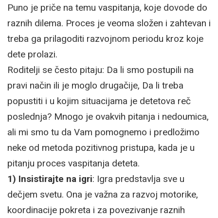
Puno je priče na temu vaspitanja, koje dovode do
raznih dilema. Proces je veoma složen i zahtevan i
treba ga prilagoditi razvojnom periodu kroz koje
dete prolazi.
Roditelji se često pitaju: Da li smo postupili na
pravi način ili je moglo drugačije, Da li treba
popustiti i u kojim situacijama je detetova reč
poslednja? Mnogo je ovakvih pitanja i nedoumica,
ali mi smo tu da Vam pomognemo i predložimo
neke od metoda pozitivnog pristupa, kada je u
pitanju proces vaspitanja deteta.
1) Insistirajte na igri
: Igra predstavlja sve u
dečjem svetu. Ona je važna za razvoj motorike,
koordinacije pokreta i za povezivanje raznih