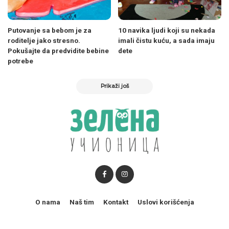
Putovanje sa bebom je za
10 navika ljudi koji su nekada
roditelje jako stresno.
imali čistu kuću, a sada imaju
Pokušajte da predvidite bebine
dete
potrebe
Prikaži još
O nama
Naš tim
Kontakt
Uslovi korišćenja