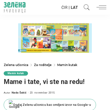
ĆIR
|
LAT
Zelena učionica
Za roditelje
Mamin kutak
Mamin kutak
Mame i tate, vi ste na redu!
Nada Šakić
23. novembar 2015.
Autor:
Posted
by
Dodaj Zelenu učionicu kao omiljeni izvor na Google-u