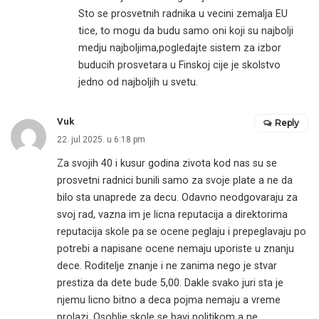
Sto se prosvetnih radnika u vecini zemalja EU
tice, to mogu da budu samo oni koji su najbolji
medju najboljima,pogledajte sistem za izbor
buducih prosvetara u Finskoj cije je skolstvo
jedno od najboljih u svetu.
Vuk
Reply
22. jul 2025. u 6:18 pm
Za svojih 40 i kusur godina zivota kod nas su se
prosvetni radnici bunili samo za svoje plate a ne da
bilo sta unaprede za decu. Odavno neodgovaraju za
svoj rad, vazna im je licna reputacija a direktorima
reputacija skole pa se ocene peglaju i prepeglavaju po
potrebi a napisane ocene nemaju uporiste u znanju
dece. Roditelje znanje i ne zanima nego je stvar
prestiza da dete bude 5,00. Dakle svako juri sta je
njemu licno bitno a deca pojma nemaju a vreme
prolazi. Osoblje skole se bavi politikom a ne