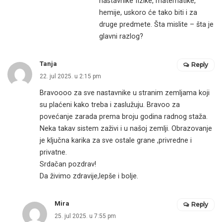
nastavnike fizike, matematike,
hemije, uskoro će tako biti i za
druge predmete. Šta mislite – šta je
glavni razlog?
Tanja
Reply
22. jul 2025. u 2:15 pm
Bravoooo za sve nastavnike u stranim zemljama koji
su plaćeni kako treba i zaslužuju. Bravoo za
povećanje zarada prema broju godina radnog staža.
Neka takav sistem zaživi i u našoj zemlji. Obrazovanje
je ključna karika za sve ostale grane ,privredne i
privatne.
Srdačan pozdrav!
Da živimo zdravije,lepše i bolje.
Mira
Reply
25. jul 2025. u 7:55 pm