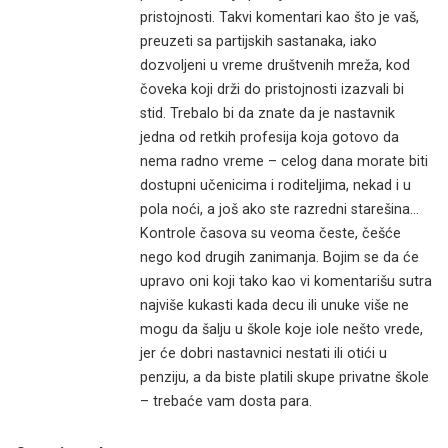
pristojnosti. Takvi komentari kao što je vaš,
preuzeti sa partijskih sastanaka, iako
dozvoljeni u vreme društvenih mreža, kod
čoveka koji drži do pristojnosti izazvali bi
stid. Trebalo bi da znate da je nastavnik
jedna od retkih profesija koja gotovo da
nema radno vreme – celog dana morate biti
dostupni učenicima i roditeljima, nekad i u
pola noći, a još ako ste razredni starešina…
Kontrole časova su veoma česte, češće
nego kod drugih zanimanja. Bojim se da će
upravo oni koji tako kao vi komentarišu sutra
najviše kukasti kada decu ili unuke više ne
mogu da šalju u škole koje iole nešto vrede,
jer će dobri nastavnici nestati ili otići u
penziju, a da biste platili skupe privatne škole
– trebaće vam dosta para.