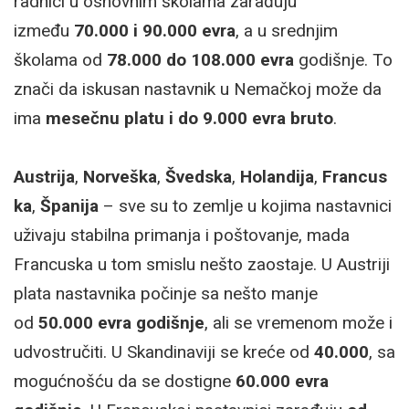
radnici u osnovnim školama zarađuju
između
70.000 i 90.000 evra
, a u srednjim
školama od
78.000 do 108.000 evra
godišnje. To
znači da iskusan nastavnik u Nemačkoj može da
ima
mesečnu platu i do 9.000 evra bruto
.
Austrija
,
Norveška
,
Švedska
,
Holandija
,
Francus
ka
,
Španija
– sve su to zemlje u kojima nastavnici
uživaju stabilna primanja i poštovanje, mada
Francuska u tom smislu nešto zaostaje. U Austriji
plata nastavnika počinje sa nešto manje
od
50.000 evra godišnje
, ali se vremenom može i
udvostručiti. U Skandinaviji se kreće od
40.000
, sa
mogućnošću da se dostigne
60.000 evra