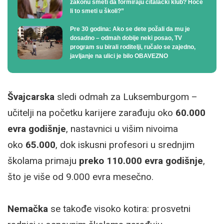
zakonu smeti da formiraju čitalački klub? Hoće
li to smeti u školi?”
Pre 30 godina: Ako se dete požali da mu je
dosadno – odmah dobije neki posao, TV
program su birali roditelji, ručalo se zajedno,
javljanje na ulici je bilo OBAVEZNO
Švajcarska
sledi odmah za Luksemburgom –
učitelji na početku karijere zarađuju oko
60.000
evra godišnje
, nastavnici u višim nivoima
oko
65.000
, dok iskusni profesori u srednjim
školama primaju
preko 110.000 evra godišnje
,
što je više od 9.000 evra mesečno.
Nemačka
se takođe visoko kotira: prosvetni