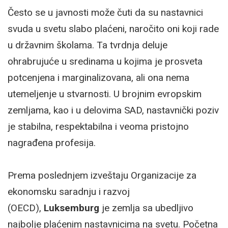
Često se u javnosti može čuti da su nastavnici
svuda u svetu slabo plaćeni, naročito oni koji rade
u državnim školama. Ta tvrdnja deluje
ohrabrujuće u sredinama u kojima je prosveta
potcenjena i marginalizovana, ali ona nema
utemeljenje u stvarnosti. U brojnim evropskim
zemljama, kao i u delovima SAD, nastavnički poziv
je stabilna, respektabilna i veoma pristojno
nagrađena profesija.
Prema poslednjem izveštaju Organizacije za
ekonomsku saradnju i razvoj
(OECD),
Luksemburg
je zemlja sa ubedljivo
najbolje plaćenim nastavnicima na svetu. Početna