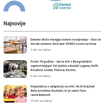
Najnovije
Danske škole menjaju sistem ocenjivanja – đaci će
morati usmeno da brane SVAKU ocenu sa testa
3 min za čitanje
Posle 70 godina – šta će biti s Beogradskim
sajmom knjiga? Od učešća odustali Laguna, Delfi,
Kreativni centar, Pčelica, Dereta…
6 min za čitanje
Vaspitačica o adaptaciji na vrtić: NIJE kraj kad
dete prestane da plače, to je samo faza
ravnodušnosti
10 min za čitanje