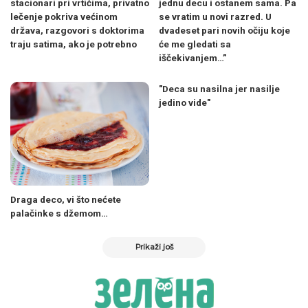
stacionari pri vrtićima, privatno
jednu decu i ostanem sama. Pa
lečenje pokriva većinom
se vratim u novi razred. U
država, razgovori s doktorima
dvadeset pari novih očiju koje
traju satima, ako je potrebno
će me gledati sa
iščekivanjem…”
"Deca su nasilna jer nasilje
jedino vide"
Draga deco, vi što nećete
palačinke s džemom…
Prikaži još