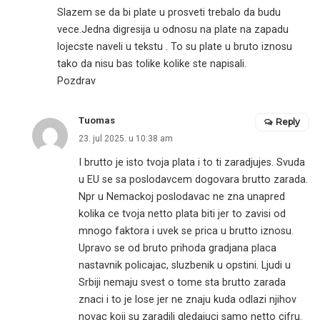
Slazem se da bi plate u prosveti trebalo da budu
vece.Jedna digresija u odnosu na plate na zapadu
lojecste naveli u tekstu . To su plate u bruto iznosu
tako da nisu bas tolike kolike ste napisali.
Pozdrav
Tuomas
Reply
23. jul 2025. u 10:38 am
I brutto je isto tvoja plata i to ti zaradjujes. Svuda
u EU se sa poslodavcem dogovara brutto zarada.
Npr u Nemackoj poslodavac ne zna unapred
kolika ce tvoja netto plata biti jer to zavisi od
mnogo faktora i uvek se prica u brutto iznosu.
Upravo se od bruto prihoda gradjana placa
nastavnik policajac, sluzbenik u opstini. Ljudi u
Srbiji nemaju svest o tome sta brutto zarada
znaci i to je lose jer ne znaju kuda odlazi njihov
novac koji su zaradili gledajuci samo netto cifru.