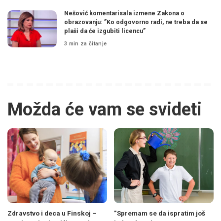
Nešović komentarisala izmene Zakona o
obrazovanju: ”Ko odgovorno radi, ne treba da se
plaši da će izgubiti licencu”
3 min za čitanje
Možda će vam se svideti
Zdravstvo i deca u Finskoj –
”Spremam se da ispratim još