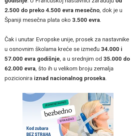
godišnje
. U Francuskoj nastavnici zarađuju
od
2.500 do preko 4.500 evra mesečno
, dok je u
Španiji mesečna plata oko
3.500 evra
.
Čak i unutar Evropske unije, prosek za nastavnike
u osnovnim školama kreće se između
34.000 i
57.000 evra godišnje
, a u srednjim od
35.000 do
62.000 evra
, što ih u velikom broju zemalja
pozicionira
iznad nacionalnog proseka
.