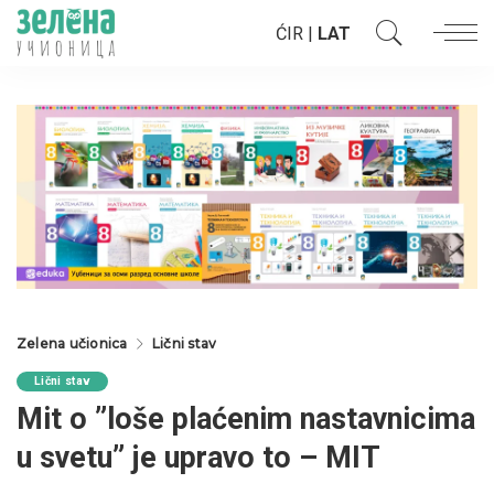
ĆIR
|
LAT
Zelena učionica
Lični stav
Lični stav
Mit o ”loše plaćenim nastavnicima
u svetu” je upravo to – MIT