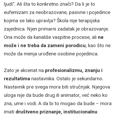
ljudi“. Ali šta to konkretno znači? Da li je to
eufemizam za neobrazovane, pasivne i pojedince
kojima se lako upravlja? Škola nije terapijska
zajednica. Njen primarni zadatak je obrazovanje.
Ona može da kanališe vaspitne procese, ali
ne
može i ne treba da zameni porodicu
, kao što ne
može da menja urođene osobine pojedinca.
Zato je akcenat na
profesionalizmu, znanju i
rezultatima
nastavnika. Ostalo je sekundarno.
Nastavnik pre svega mora biti stručnjak. Njegova
uloga nije da bude drug ili animator, već neko ko
zna, ume i vodi. A da bi to mogao da bude – mora
imati
društveno priznanje, institucionalnu