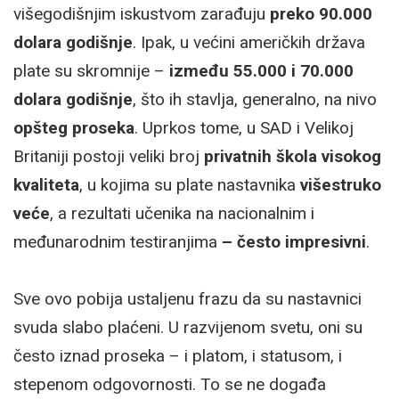
višegodišnjim iskustvom zarađuju
preko 90.000
dolara godišnje
. Ipak, u većini američkih država
plate su skromnije –
između 55.000 i 70.000
dolara godišnje
, što ih stavlja, generalno, na nivo
opšteg proseka
. Uprkos tome, u SAD i Velikoj
Britaniji postoji veliki broj
privatnih škola visokog
kvaliteta
, u kojima su plate nastavnika
višestruko
veće
, a rezultati učenika na nacionalnim i
međunarodnim testiranjima
– često impresivni
.
Sve ovo pobija ustaljenu frazu da su nastavnici
svuda slabo plaćeni. U razvijenom svetu, oni su
često iznad proseka – i platom, i statusom, i
stepenom odgovornosti. To se ne događa