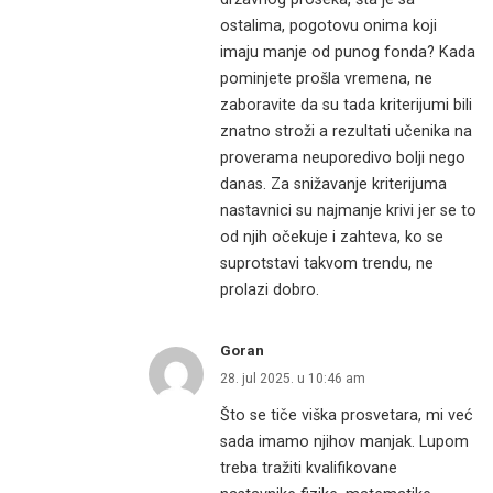
ostalima, pogotovu onima koji
imaju manje od punog fonda? Kada
pominjete prošla vremena, ne
zaboravite da su tada kriterijumi bili
znatno stroži a rezultati učenika na
proverama neuporedivo bolji nego
danas. Za snižavanje kriterijuma
nastavnici su najmanje krivi jer se to
od njih očekuje i zahteva, ko se
suprotstavi takvom trendu, ne
prolazi dobro.
Goran
28. jul 2025. u 10:46 am
Što se tiče viška prosvetara, mi već
sada imamo njihov manjak. Lupom
treba tražiti kvalifikovane