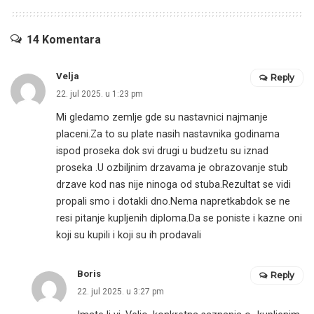
14 Komentara
Velja
Reply
22. jul 2025. u 1:23 pm
Mi gledamo zemlje gde su nastavnici najmanje
placeni.Za to su plate nasih nastavnika godinama
ispod proseka dok svi drugi u budzetu su iznad
proseka .U ozbiljnim drzavama je obrazovanje stub
drzave kod nas nije ninoga od stuba.Rezultat se vidi
propali smo i dotakli dno.Nema napretkabdok se ne
resi pitanje kupljenih diploma.Da se poniste i kazne oni
koji su kupili i koji su ih prodavali
Boris
Reply
22. jul 2025. u 3:27 pm