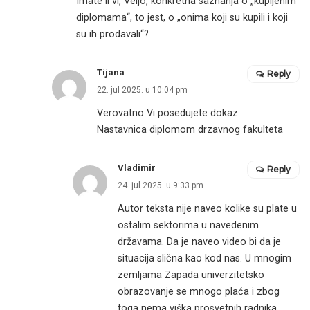
Imate li vi, Veljo, konkretna saznanja o „kupljenim
diplomama“, to jest, o „onima koji su kupili i koji
su ih prodavali“?
Tijana
Reply
22. jul 2025. u 10:04 pm
Verovatno Vi posedujete dokaz.
Nastavnica diplomom drzavnog fakulteta
Vladimir
Reply
24. jul 2025. u 9:33 pm
Autor teksta nije naveo kolike su plate u
ostalim sektorima u navedenim
državama. Da je naveo video bi da je
situacija slična kao kod nas. U mnogim
zemljama Zapada univerzitetsko
obrazovanje se mnogo plaća i zbog
toga nema viška prosvetnih radnika.