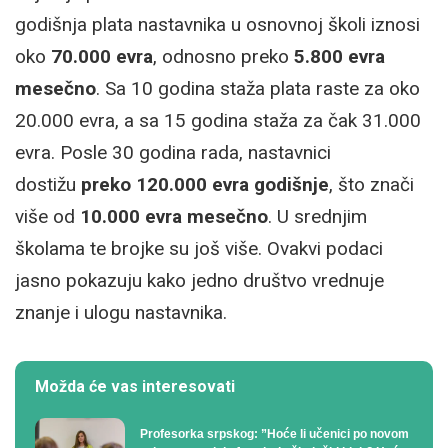
godišnja plata nastavnika u osnovnoj školi iznosi
oko
70.000 evra
, odnosno preko
5.800 evra
mesečno
. Sa 10 godina staža plata raste za oko
20.000 evra, a sa 15 godina staža za čak 31.000
evra. Posle 30 godina rada, nastavnici
dostižu
preko 120.000 evra godišnje
, što znači
više od
10.000 evra mesečno
. U srednjim
školama te brojke su još više. Ovakvi podaci
jasno pokazuju kako jedno društvo vrednuje
znanje i ulogu nastavnika.
Možda će vas interesovati
Profesorka srpskog: ”Hoće li učenici po novom