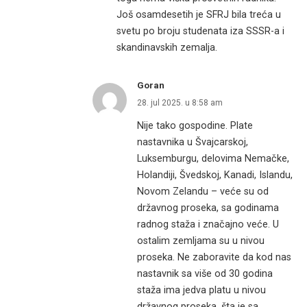
Još osamdesetih je SFRJ bila treća u
svetu po broju studenata iza SSSR-a i
skandinavskih zemalja.
Goran
28. jul 2025. u 8:58 am
Nije tako gospodine. Plate
nastavnika u Švajcarskoj,
Luksemburgu, delovima Nemačke,
Holandiji, Švedskoj, Kanadi, Islandu,
Novom Zelandu – veće su od
državnog proseka, sa godinama
radnog staža i značajno veće. U
ostalim zemljama su u nivou
proseka. Ne zaboravite da kod nas
nastavnik sa više od 30 godina
staža ima jedva platu u nivou
državnog proseka, šta je sa