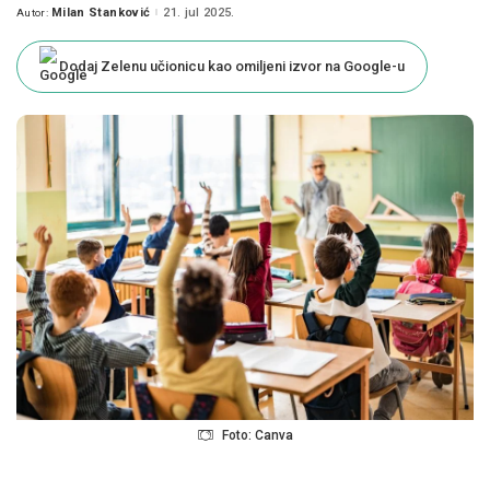
Milan Stanković
21. jul 2025.
Autor:
Posted
by
Dodaj Zelenu učionicu kao omiljeni izvor na Google-u
Foto: Canva