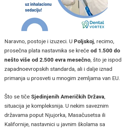
Naravno, postoje i izuzeci. U
Poljskoj
, recimo,
prosečna plata nastavnika se kreće
od 1.500 do
nešto više od 2.500 evra mesečno
, što je ispod
zapadnoevropskih standarda, ali i dalje iznad
primanja u prosveti u mnogim zemljama van EU.
Što se tiče
Sjedinjenih Američkih Država
,
situacija je kompleksnija. U nekim saveznim
državama poput Njujorka, Masačusetsa ili
Kalifornije, nastavnici u javnim školama sa