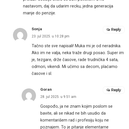
nastavom, daj da udarim recku, jedna generacija
manje do penzije.
Sonja
Reply
23. jul 2025. u 10:28 pm
Tačno ste sve napisali! Muka mi je od neradnika.
Ako im ne valja, neka traže drugi posao. Super im
je, tezgare, drže časove, rade trudnička 4 sata,
odmori, vikendi. Mi učimo sa decom, plaćamo
časove i sl.
Goran
Reply
28. jul 2025. u 9:51 am
Gospođo, ja ne znam kojim poslom se
bavite, ali se nikad ne bih usudio da
komentarišem rad i profesiju koju ne
poznajem. To je pitanje elementarne