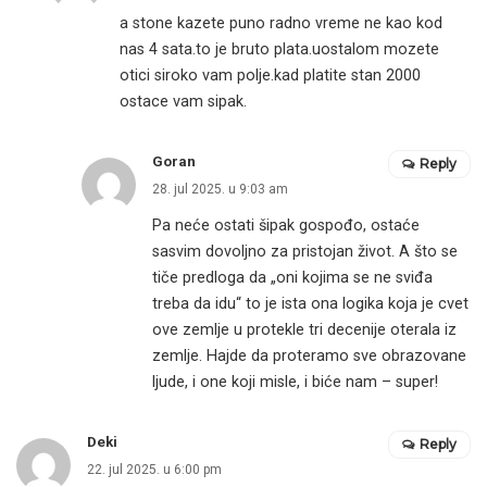
a stone kazete puno radno vreme ne kao kod
nas 4 sata.to je bruto plata.uostalom mozete
otici siroko vam polje.kad platite stan 2000
ostace vam sipak.
Goran
Reply
28. jul 2025. u 9:03 am
Pa neće ostati šipak gospođo, ostaće
sasvim dovoljno za pristojan život. A što se
tiče predloga da „oni kojima se ne sviđa
treba da idu“ to je ista ona logika koja je cvet
ove zemlje u protekle tri decenije oterala iz
zemlje. Hajde da proteramo sve obrazovane
ljude, i one koji misle, i biće nam – super!
Deki
Reply
22. jul 2025. u 6:00 pm