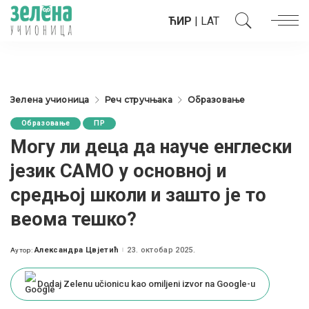
ЋИР
|
LAT
Зелена учионица
Реч стручњака
Образовање
Образовање
ПР
Могу ли деца да науче енглески
језик САМО у основној и
средњој школи и зашто је то
веома тешко?
Александра Цвјетић
23. октобар 2025.
Аутор:
Posted
by
Dodaj Zelenu učionicu kao omiljeni izvor na Google-u