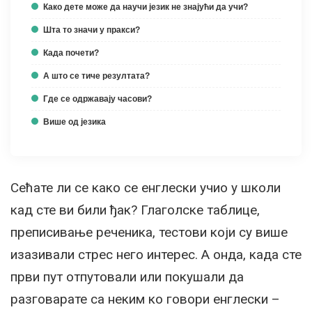
Како дете може да научи језик не знајући да учи?
Шта то значи у пракси?
Када почети?
А што се тиче резултата?
Где се одржавају часови?
Више од језика
Сећате ли се како се енглески учио у школи
кад сте ви били ђак? Глаголске таблице,
преписивање реченика, тестови који су више
изазивали стрес него интерес. А онда, када сте
први пут отпутовали или покушали да
разговарате са неким ко говори енглески –