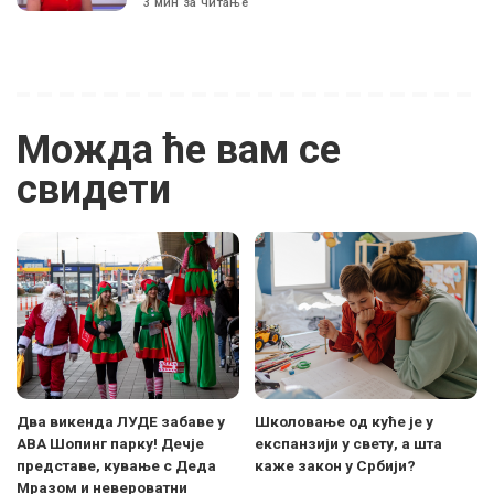
3 мин за читање
Можда ће вам се
свидети
Два викенда ЛУДЕ забаве у
Школовање од куће је у
АВА Шопинг парку! Дечје
експанзији у свету, а шта
представе, кување с Деда
каже закон у Србији?
Мразом и невероватни