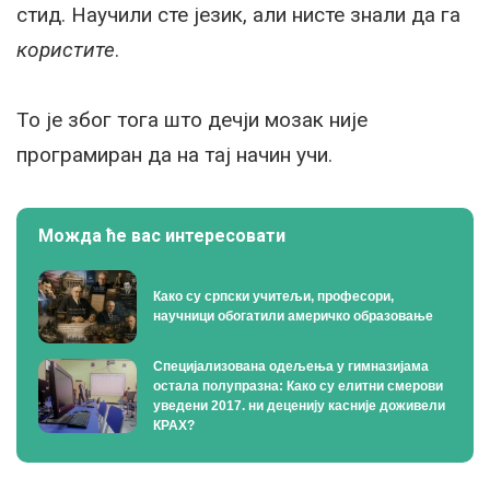
стид. Научили сте језик, али нисте знали да га
користите
.
То је због тога што дечји мозак није
програмиран да на тај начин учи.
Можда ће вас интересовати
Како су српски учитељи, професори,
научници обогатили америчко образовање
Специјализована одељења у гимназијама
остала полупразна: Како су елитни смерови
уведени 2017. ни деценију касније доживели
КРАХ?