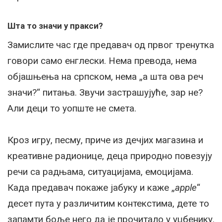
Шта то значи у пракси?
Замислите час где предавач од првог тренутка
говори само енглески. Нема превода, нема
објашњења на српском, нема „а шта ова реч
значи?“ питања. Звучи застрашујуће, зар не?
Али деци то уопште не смета.
Кроз игру, песму, приче из дечјих магазина и
креативне радионице, деца природно повезују
речи са радњама, ситуацијама, емоцијама.
Када предавач покаже јабуку и каже „
apple
“
десет пута у различитим контекстима, дете то
запамти боље него да је прочитало у уџбенику.