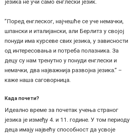
језика не учи само енглески језик.
”Поред енглеског, најчешће се уче немачки,
шпански и италијански, али Берлитз у својој
понуди има курсеве свих језика, у зависности
од интересовања и потреба полазника. За
децу су нам тренутно у понуди енглески и
немачки, два најважнија развојна језика.” –
каже наша саговорница.
Када почети?
Идеално време за почетак учења страног
језика је између 4. и 11. године. У том периоду
деца имају највећу способност да усвоје