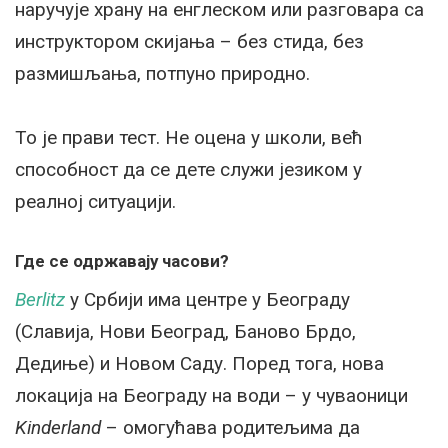
наручује храну на енглеском или разговара са
инструктором скијања – без стида, без
размишљања, потпуно природно.
То је прави тест. Не оцена у школи, већ
способност да се дете служи језиком у
реалној ситуацији.
Где се одржавају часови?
Berlitz
у Србији има центре у Београду
(Славија, Нови Београд, Баново Брдо,
Дедиње) и Новом Саду. Поред тога, нова
локација на Београду на води – у чуваоници
Kinderland
– омогућава родитељима да