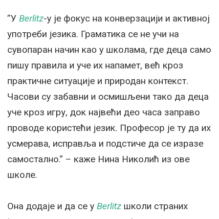
”У
Berlitz
-у је фокус на конверзацији и активној
употреби језика. Граматика се не учи на
сувопаран начин као у школама, где деца само
пишу правила и уче их напамет, већ кроз
практичне ситуације и природан контекст.
Часови су забавни и осмишљени тако да деца
уче кроз игру, док највећи део часа заправо
проводе користећи језик. Професор је ту да их
усмерава, исправља и подстиче да се изразе
самостално.” – каже Нина Николић из ове
школе.
Она додаје и да се у
Berlitz
школи страних