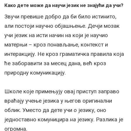
Како дете може да научи језик не знајући да учи?
Звучи превише добро да би било истинито,
али постоји научно објашњење. Дечји мозак
учи језик на исти начин на који је научио
матерњи – кроз понављање, контекст и
интеракцију. Не кроз граматичка правила која
ће заборавити за месец дана, већ кроз
природну комуникацију.
Школе које примењују овај приступ заправо
враћају учење језика у његов оригинални
облик. Уместо да дете учи
о
језику, оно
једноставно комуницира
на
језику. Разлика је
огромна.