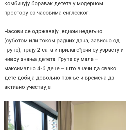
комбинују боравак детета у модерном
простору са часовима енглеског.
Часови се одржавају једном недељно
(суботом или током радних дана, зависно од
групе), трају 2 сата и прилагођени су узрасту и
нивоу знања детета. Групе су мале –
максимално 4-6 деце – што значи да свако
дете добија довољно пажње и времена да
активно учествује.