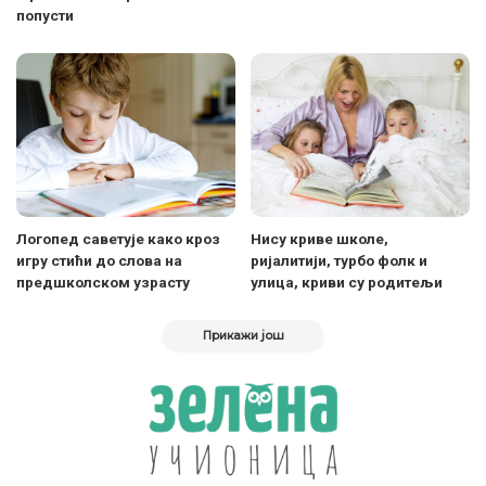
попусти
Логопед саветује како кроз
Нису криве школе,
игру стићи до слова на
ријалитији, турбо фолк и
предшколском узрасту
улица, криви су родитељи
Прикажи још