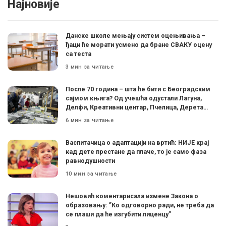
Најновије
Данске школе мењају систем оцењивања –
ђаци ће морати усмено да бране СВАКУ оцену
са теста
3 мин за читање
После 70 година – шта ће бити с Београдским
сајмом књига? Од учешћа одустали Лагуна,
Делфи, Креативни центар, Пчелица, Дерета…
6 мин за читање
Васпитачица о адаптацији на вртић: НИЈЕ крај
кад дете престане да плаче, то је само фаза
равнодушности
10 мин за читање
Нешовић коментарисала измене Закона о
образовању: ”Ко одговорно ради, не треба да
се плаши да ће изгубити лиценцу”