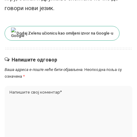
говори нови језик.
Dodaj Zelenu učionicu kao omiljeni izvor na Google-u
Напишите одговор
Ваша адреса е-поште неће бити објављена.
Неопходна поља су
означена
*