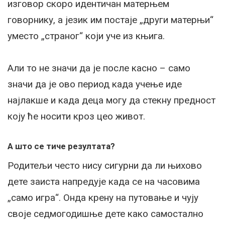
изговор скоро идентичан матерњем
говорнику, а језик им постаје „други матерњи“
уместо „страног“ који уче из књига.
Али то не значи да је после касно – само
значи да је ово период када учење иде
најлакше и када деца могу да стекну предност
коју ће носити кроз цео живот.
А што се тиче резултата?
Родитељи често нису сигурни да ли њихово
дете заиста напредује када се на часовима
„само игра“. Онда крену на путовање и чују
своје седмогодишње дете како самостално