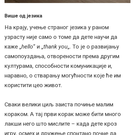
Више од језика
На крају, учење страног језика у раном
узрасту није само о томе да дете научи да
каже „
hello
“ и „
thank you
„. То је о развијању
самопоуздања, отворености према другим
културама, способности комуникације и,
наравно, о стварању могућности које ће им
користити цео живот.
Сваки велики циљ заиста почиње малим
кораком. А тај први корак може бити много
лакши него што мислите – када дете кроз
игру, осмех и дружење спонтано почне да