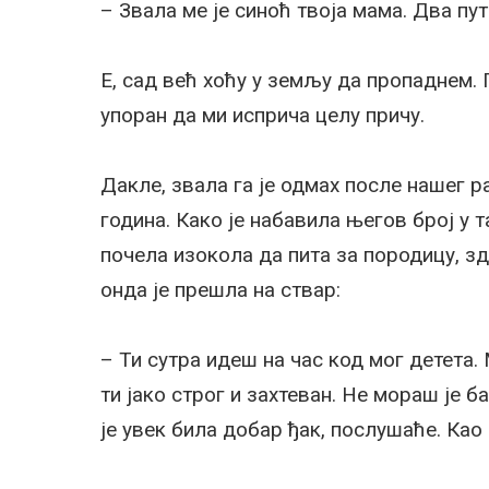
– Звала ме је синоћ твоја мама. Два пут
Е, сад већ хоћу у земљу да пропаднем.
упоран да ми исприча целу причу.
Дакле, звала га је одмах после нашег р
година. Како је набавила његов број у т
почела изокола да пита за породицу, з
онда је прешла на ствар:
– Ти сутра идеш на час код мог детета. М
ти јако строг и захтеван. Не мораш је б
је увек била добар ђак, послушаће. Као 