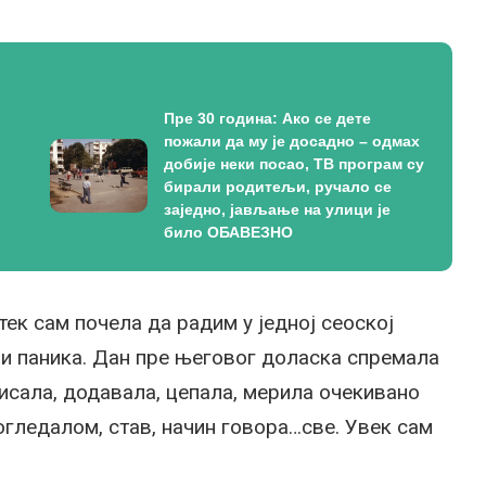
Пре 30 година: Ако се дете
пожали да му је досадно – одмах
добије неки посао, ТВ програм су
бирали родитељи, ручало се
заједно, јављање на улици је
било ОБАВЕЗНО
ек сам почела да радим у једној сеоској
 и паника. Дан пре његовог доласка спремала
писала, додавала, цепала, мерила очекивано
огледалом, став, начин говора…све. Увек сам