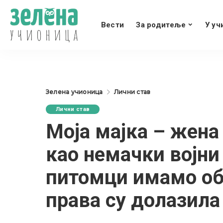
Вести
За родитеље
У уч
Зелена учионица
Лични став
Лични став
Моја мајка – жена 
као немачки војни
питомци имамо об
права су долазила