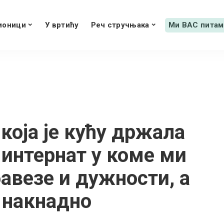
ионици
У вртићу
Реч стручњака
Ми ВАС питам
која је кућу држала
 интернат у коме ми
авезе и дужности, а
 накнадно