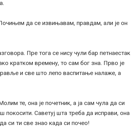
а.
 Почињем да се извињавам, правдам, али је он
азговора. Пре тога се нису чули бар петнаестак
ако кратком времену, то сам бог зна. Прво је
дравље и све што лепо васпитање налаже, а
олим те, она је почетник, а ја сам чула да си
аш покосити. Саветуј шта треба да исправи, она
да си ти све знао када си почео!