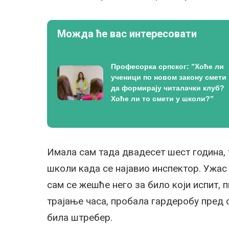
Можда ће вас интересовати
Професорка српског: ”Хоће ли
ученици по новом закону смети
да формирају читалачки клуб?
Хоће ли то смети у школи?”
Имала сам тада двадесет шест година, т
школи када се најавио инспектор. Ужас
сам се жешће него за било који испит, 
трајање часа, пробала гардеробу пред 
била штребер.