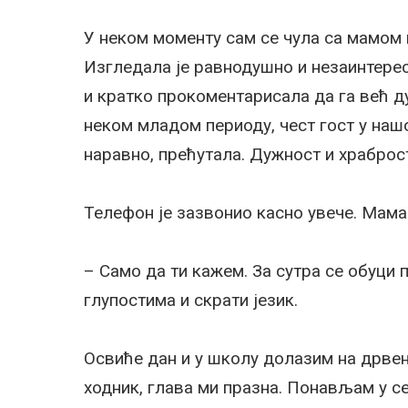
У неком моменту сам се чула са мамом и
Изгледала је равнодушно и незаинтерес
и кратко прокоментарисала да га већ ду
неком младом периоду, чест гост у нашој
наравно, прећутала. Дужност и храброст
Телефон је зазвонио касно увече. Мама.
– Само да ти кажем. За сутра се обуци 
глупостима и скрати језик.
Освиће дан и у школу долазим на дрвен
ходник, глава ми празна. Понављам у с