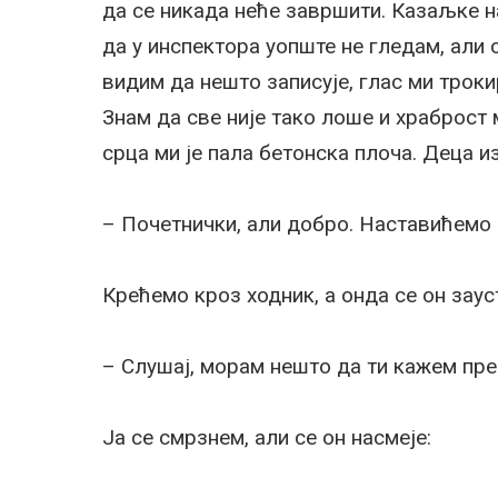
да се никада неће завршити. Казаљке на
да у инспектора уопште не гледам, али
видим да нешто записује, глас ми трок
Знам да све није тако лоше и храброст м
срца ми је пала бетонска плоча. Деца и
– Почетнички, али добро. Наставићемо 
Крећемо кроз ходник, а онда се он зау
– Слушај, морам нешто да ти кажем пре
Ја се смрзнем, али се он насмеје: