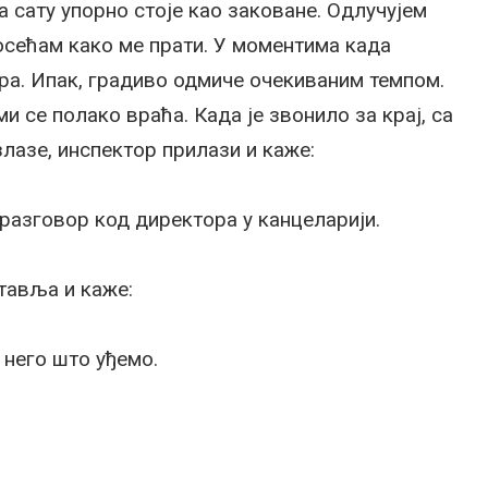
 сату упорно стоје као заковане. Одлучујем
 осећам како ме прати. У моментима када
ира. Ипак, градиво одмиче очекиваним темпом.
и се полако враћа. Када је звонило за крај, са
злазе, инспектор прилази и каже:
разговор код директора у канцеларији.
ставља и каже:
 него што уђемо.