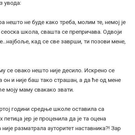
з увода:
ра нешто не буде како треба, молим те, немој је
е сеоска школа, свашта се препричава. Одвоји
 не…најбоље, кад се све заврши, ти позови мене,
му се овако нешто није десило. Искрено се
 он и није баш тако страшан, а да ће од мене
ће моју маму свакако звати.
твртој години средње школе оставила са
 петица јер је проценила да је та оцена
а није разматрала ауторитет наставника?! Зар