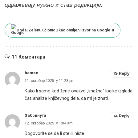
одражавају нужно и став редакције.
Dodaj Zelenu učionicu kao omiljeni izvor na Google-u
11 Коментара
hemac
Reply
11. октобар 2025. у 11:28 pm
Kako li samo kod žene ovakvo „snažne“ logike izgleda
čas analize književnog dela, da mi je znati…
Забринута
Reply
12. октобар 2025. у 1:04 am
Dogovorite se da li ste ili niste