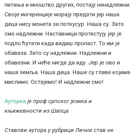
питања и мноштво других, постају ненадлежни.
Своје ингеренције морају предати јер наша
деца нису монета за поткусур. Наша су. Зато
смо надлежни. Наставници протестују јер је
подло ћутати када видиш пропаст. То им је
обавеза. Зато су надлежни. Надлежни и
обавезни. И неће нигде да иду. Јер је ово и
наша земља. Наша деца. Наше су главе којима
мислимо. Остајемо! И надлежни смо!
Ауторка
је проф српског језика и
књижевности из Шапца
Ставови аутора у рубрици Лични став не