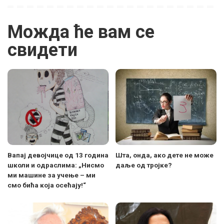
Можда ће вам се
свидети
Вапај девојчице од 13 година
Шта, онда, ако дете не може
школи и одраслима: „Нисмо
даље од тројке?
ми машине за учење – ми
смо бића која осећају!“