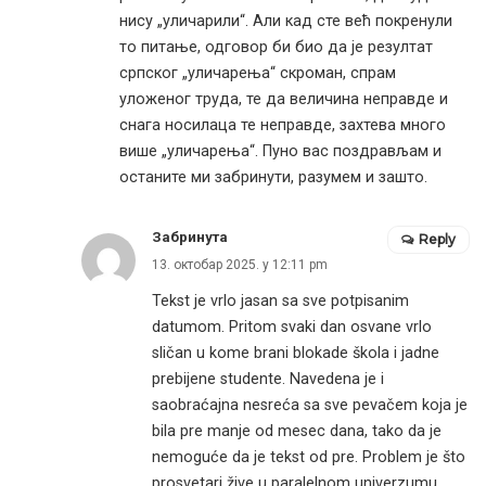
нису „уличарили“. Али кад сте већ покренули
то питање, одговор би био да је резултат
српског „уличарења“ скроман, спрам
уложеног труда, те да величина неправде и
снага носилаца те неправде, захтева много
више „уличарења“. Пуно вас поздрављам и
останите ми забринути, разумем и зашто.
Забринута
Reply
13. октобар 2025. у 12:11 pm
Tekst je vrlo jasan sa sve potpisanim
datumom. Pritom svaki dan osvane vrlo
sličan u kome brani blokade škola i jadne
prebijene studente. Navedena je i
saobraćajna nesreća sa sve pevačem koja je
bila pre manje od mesec dana, tako da je
nemoguće da je tekst od pre. Problem je što
prosvetari žive u paralelnom univerzumu,