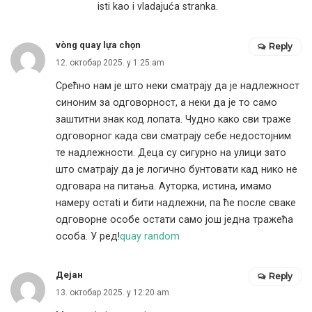
isti kao i vladajuća stranka.
vòng quay lựa chọn
Reply
12. октобар 2025. у 1:25 am
Срећно нам је што неки сматрају да је надлежност
синоним за одговорност, а неки да је то само
заштитни знак код лопата. Чудно како сви траже
одговорног када сви сматрају себе недостојним
те надлежности. Деца су сигурно на улици зато
што сматрају да је логично бунтовати кад нико не
одговара на питања. Ауторка, истина, имамо
намеру остati и бити надлежни, па ће после сваке
одговорне особе остати само још једна тражећа
особа. У ред!
quay random
Дејан
Reply
13. октобар 2025. у 12:20 am