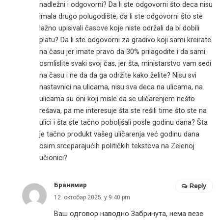
nadležni i odgovorni? Da li ste odgovorni što deca nisu
imala drugo polugodište, da li ste odgovorni što ste
lažno upisivali časove koje niste održali da bi dobili
platu? Da li ste odgovorni za gradivo koji sami kreirate
na času jer imate pravo da 30% prilagodite i da sami
osmlislite svaki svoj čas, jer šta, ministarstvo vam sedi
na času i ne da da ga održite kako želite? Nisu svi
nastavnici na ulicama, nisu sva deca na ulicama, na
ulicama su oni koji misle da se uličarenjem nešto
rešava, pa me interesuje šta ste rešili time što ste na
ulici i šta ste tačno poboljšali posle godinu dana? Šta
je tačno produkt vašeg uličarenja već godinu dana
osim srceparajućih političkih tekstova na Zelenoj
učionici?
Бранимир
Reply
12. октобар 2025. у 9:40 pm
Ваш одговор наводно Забринута, нема везе