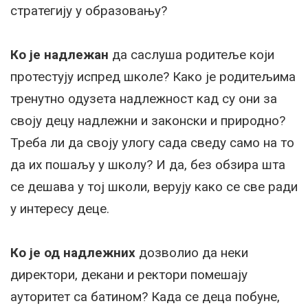
стратегију у образовању?
Ко је надлежан
да саслуша родитеље који
протестују испред школе? Како је родитељима
тренутно одузета надлежност кад су они за
своју децу надлежни и законски и природно?
Треба ли да своју улогу сада сведу само на то
да их пошаљу у школу? И да, без обзира шта
се дешава у тој школи, верују како се све ради
у интересу деце.
Ко је од надлежних
дозволио да неки
директори, декани и ректори помешају
ауторитет са батином? Када се деца побуне,