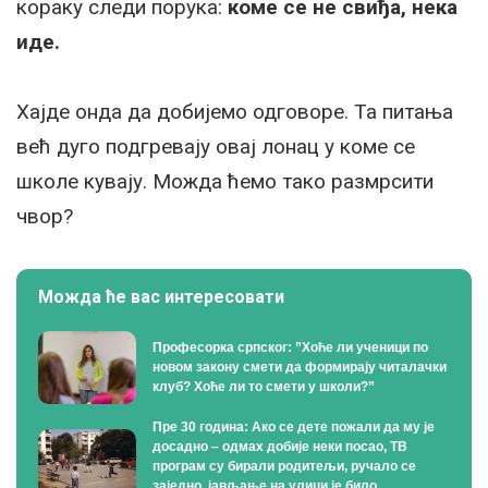
кораку следи порука:
коме се не свиђа, нека
иде.
Хајде онда да добијемо одговоре. Та питања
већ дуго подгревају овај лонац у коме се
школе кувају. Можда ћемо тако размрсити
чвор?
Можда ће вас интересовати
Професорка српског: ”Хоће ли ученици по
новом закону смети да формирају читалачки
клуб? Хоће ли то смети у школи?”
Пре 30 година: Ако се дете пожали да му је
досадно – одмах добије неки посао, ТВ
програм су бирали родитељи, ручало се
заједно, јављање на улици је било