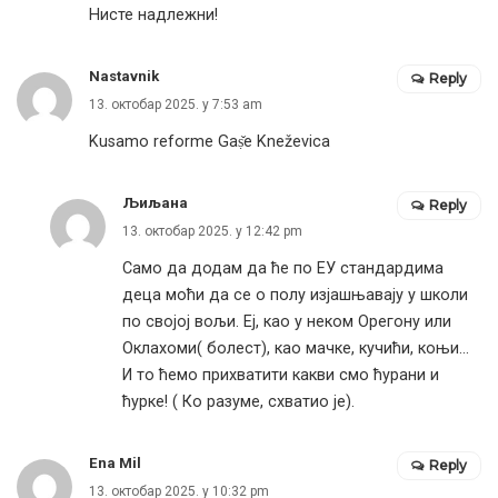
Нисте надлежни!
Nastavnik
Reply
13. октобар 2025. у 7:53 am
Kusamo reforme Gaṣ̌e Kneževica
Љиљана
Reply
13. октобар 2025. у 12:42 pm
Само да додам да ће по ЕУ стандардима
деца моћи да се о полу изјашњавају у школи
по својој вољи. Еј, као у неком Орегону или
Оклахоми( болест), као мачке, кучићи, коњи…
И то ћемо прихватити какви смо ћурани и
ћурке! ( Ко разуме, схватио је).
Ena Mil
Reply
13. октобар 2025. у 10:32 pm