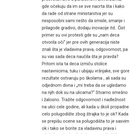
gde očekuju da im se sve nacrta šta i kako
da rade od strane ministarstva jer su
nesposobni sami nešto da smisle, smanje i
prilagode gradivo, dodaju inovacije itd.. Čist
primer su ovi protesti gde su „nam deca
otvorila oči“ jer pre ovih generacija niste
znali šta je vladavina prava, odgovornost, pa
su vas sada deca naučila šta je pravda?
Pritom ista ta deca izmiču stolice
nastavnicima, tuku i ubijaju vršnjake, sve gore
rezultate ostvaruju po školama , ali sada su
odjednom divna i „mi treba da se ugledamo
na njih dok su na ulicama?“ Stvarno smešno
i žalosno. Tražite odgovornost i nadležnost
na ulici cele godine, ali kada u školi propadne
celo polugodište zbog štrajka to je ok? Kada
se prepišu ocene sa polugodišta to je sasvim
ok i tako se borite za vladavinu prava i