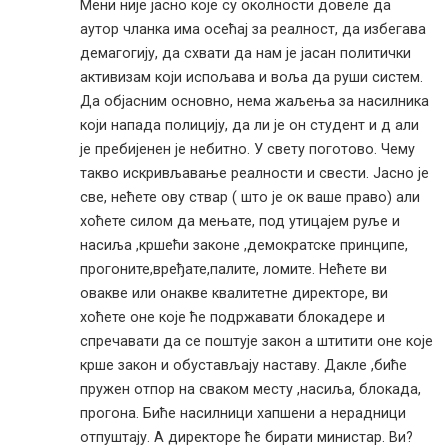
Мени није јасно које су околности довеле да
аутор чланка има осећај за реалност, да избегава
демагогију, да схвати да нам је јасан политички
активизам који испољава и воља да руши систем.
Да објасним основно, нема жаљења за насилника
који напада полицију, да ли је он студент и д али
је пребијенен је небитно. У свету поготово. Чему
такво искривљавање реалности и свести. Јасно је
све, нећете ову ствар ( што је ок ваше право) али
хоћете силом да мењате, под утицајем руље и
насиља ,кршећи законе ,демократске принципе,
прогоните,вређате,палите, ломите. Нећете ви
овакве или онакве квалитетне директоре, ви
хоћете оне које ће подржавати блокадере и
спречавати да се поштује закон а штитити оне које
крше закон и обустављају наставу. Дакле ,биће
пружен отпор на сваком месту ,насиља, блокада,
прогона. Биће насилници хапшени а нерадници
отпуштају. А директоре ће бирати министар. Ви?