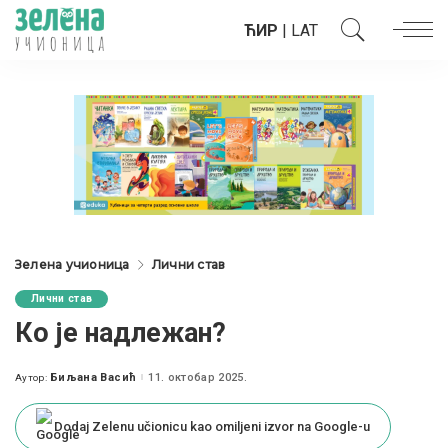
ЋИР
|
LAT
Зелена учионица
Лични став
Лични став
Ко је надлежан?
Биљана Васић
11. октобар 2025.
Аутор:
Posted
by
Dodaj Zelenu učionicu kao omiljeni izvor na Google-u