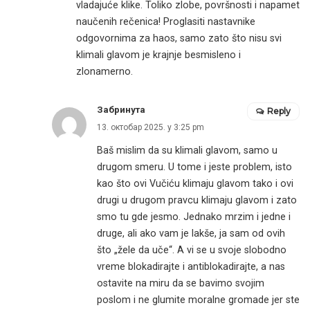
vladajuće klike. Toliko zlobe, površnosti i napamet
naučenih rečenica! Proglasiti nastavnike
odgovornima za haos, samo zato što nisu svi
klimali glavom je krajnje besmisleno i
zlonamerno.
Забринута
Reply
13. октобар 2025. у 3:25 pm
Baš mislim da su klimali glavom, samo u
drugom smeru. U tome i jeste problem, isto
kao što ovi Vučiću klimaju glavom tako i ovi
drugi u drugom pravcu klimaju glavom i zato
smo tu gde jesmo. Jednako mrzim i jedne i
druge, ali ako vam je lakše, ja sam od ovih
što „žele da uče“. A vi se u svoje slobodno
vreme blokadirajte i antiblokadirajte, a nas
ostavite na miru da se bavimo svojim
poslom i ne glumite moralne gromade jer ste