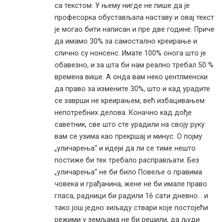
са текстом. У њему нигде не пише да је
професорка обустављала наставу и овај текст
је могао бити написан и пре две године. Приче
да имамо 30% за самостално креирање и
слично су нонсенс. Имате 100% онога што је
обавезно, и за шта би нам реално требал 50 %
времена више. А онда вам неко џентлменски
да право за измените 30%, што и кад урадите
се заврши не креирањем, већ избацивањем
непотребних делова. Коначно кад дође
саветник, све што сте урадили на своју руку
вам се узима као прекршај и минус. О појму
„уличарења“ и идеји да ли се тиме нешто
постиже би тек требало расправљати. Без
„уличарења“ не би било Повеље о правима
човека и грађанина, жене не би имале право
гласа, радници би радили 16 сати дневно… и
тако још једно хиљаду ствари које постојећи
режими у земљама не би решили, да људи