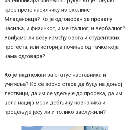
из Рибникара навежбао руку? Ко је гледао
кроз прсте насилнику из околине
Младеновца? Ко је одговоран за провалу
насиља, и физичког, и менталног, и вербалног?
Увиђамо ли везу између овога и студентских
протеста, или историја почиње од тачке која
нама одговара?
Ко је надлежан
за статус наставника и
учитеља? Ко се зорно стара да буду на доњој
лествици, да им се удељује до просека, да им
цела нација мери дебљину новчаника и
процењује јесу ли и толико заслужили?