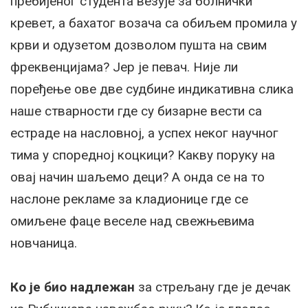
пребијеног студента везује за болнички
кревет, а бахатог возача са обиљем промила у
крви и одузетом дозволом пушта на свим
фреквенцијама? Јер је певач. Није ли
поређење ове две судбине индикативна слика
наше стварности где су бизарне вести са
естраде на насловној, а успех неког научног
тима у споредној коцкици? Какву поруку на
овај начин шаљемо деци? А онда се на то
наслоне рекламе за кладионице где се
омиљене фаце веселе над свежњевима
новчаница.
Ко је био надлежан
за стрељану где је дечак