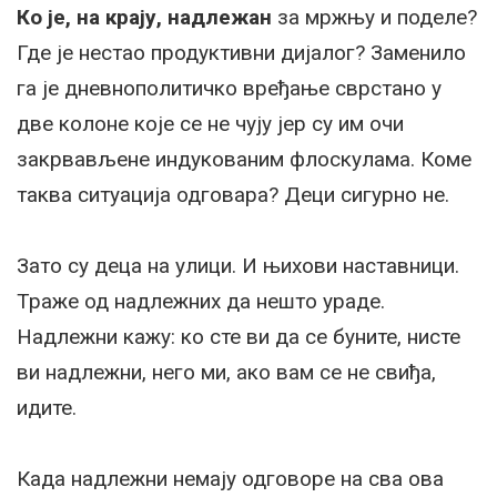
Ко је, на крају, надлежан
за мржњу и поделе?
Где је нестао продуктивни дијалог? Заменило
га је дневнополитичко вређање сврстано у
две колоне које се не чују јер су им очи
закрвављене индукованим флоскулама. Коме
таква ситуација одговара? Деци сигурно не.
Зато су деца на улици. И њихови наставници.
Траже од надлежних да нешто ураде.
Надлежни кажу: ко сте ви да се буните, нисте
ви надлежни, него ми, ако вам се не свиђа,
идите.
Када надлежни немају одговоре на сва ова