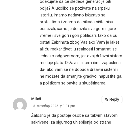
očekujete da će sledeće generacije biti
bolja? A ukoliko se pozivate na srpsku
istoriju, imamo nedavno iskustvo sa
protestima i znamo da nikada ništa nisu
postizali, samo je dolazilo sve gore i gore
vreme i sve gori i gori političari, tako da ću
ostati Zabrinuta zbog Vas ako Vam je lakše,
ali ću makar živeti u realnosti i smatrati se
jednako odgovornom, jer ovaj državni sistem
mi daje platu. Državni sistem čine zaposleni i
da- ako vam se ne dopada državni sistem i
ne možete da smanjite gradivo, napustite ga,
a politikom se bavite u skupštinama.
Miloš
Reply
13. октобар 2025. у 3:01 pm
Žalosno je da postoje osobe sa takvim stavom,
sakrivene iza sigurnog uhlebljenja od strane