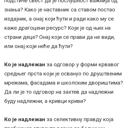
подстиче свест да је послушност важнија од
знања? Како је наставник са ставом постао
издајник, а онај који ћути и ради како му се
каже драгоцени ресурс? Који је од њих на
страни деце? Онај који се прави да не види,
или онај који неће да ћути?
Ко је надлежан
за одговор у форми крвавог
средњег прста који је освануо по друштвеним
мрежама, фасадама и школским двориштима?
Да ли је то одговор на захтев да надлежни
буду надлежни, а кривци криви?
Ко је надлежан
за селективну правду која