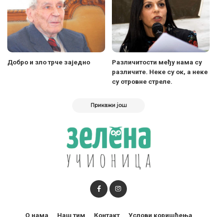
Добро и зло трче заједно
Различитости међу нама су
различите. Неке су ок, а неке
су отровне стреле.
Прикажи још
О нама
Наш тим
Контакт
Услови коришћења