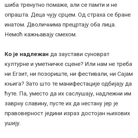
шиба тренутно помаже, али се памти и не
опрашта. Деца чују срцем. Од страха се бране
инатом. Дволичнима прецртају оба лица.
Немоћ кажњавају смехом.
Ко је надлежан
да заустави суноврат
културне и уметничке сцене? Или нам не треба
ни Егзит, ни позориште, ни фестивали, ни Сајам
књига? Зато што те манифестације одбијају да
ћуте. Па, уместо да их саслушају, надлежни им
заврну славину, пусте их да нестану јер је
правоверност једини израз достојан њихових
ушију.