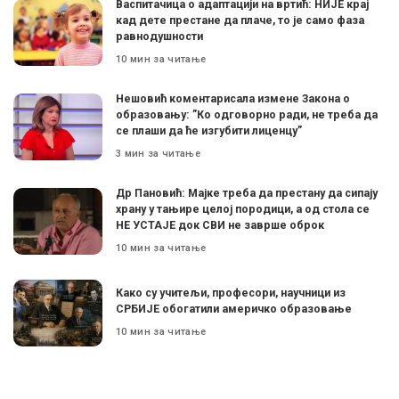
Васпитачица о адаптацији на вртић: НИЈЕ крај
кад дете престане да плаче, то је само фаза
равнодушности
10 мин за читање
Нешовић коментарисала измене Закона о
образовању: ”Ко одговорно ради, не треба да
се плаши да ће изгубити лиценцу”
3 мин за читање
Др Пановић: Мајке треба да престану да сипају
храну у тањире целој породици, а од стола се
НЕ УСТАЈЕ док СВИ не заврше оброк
10 мин за читање
Како су учитељи, професори, научници из
СРБИЈЕ обогатили америчко образовање
10 мин за читање