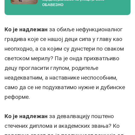
ОБАВЕЗНО
Ко је надлежан
за обиље нефункционалног
градива које се нашој деци сипа у главу као
неопходно, а са којим су дунстери по сваком
светском мерилу? Па је онда прихватљиво
децу прогласити глупом, родитеље
неадекватним, а наставнике неспособним,
само да се не подухватимо нужне и дубинске
реформе.
Ко је надлежан
за девалвацију поштено
стечених диплома и академских звања? Ко