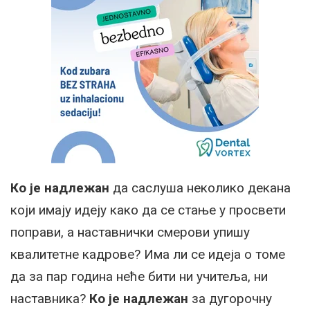
Ко је надлежан
да саслуша неколико декана
који имају идеју како да се стање у просвети
поправи, а наставнички смерови упишу
квалитетне кадрове? Има ли се идеја о томе
да за пар година неће бити ни учитеља, ни
наставника?
Ко је надлежан
за дугорочну